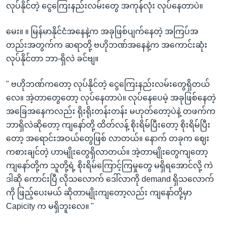
လုပ်နိုင်တဲ့ ငွေကြေးနည်းလမ်းတွေ အကုန်လုံး လုပ်နေတာပဲ။
မေး။ ။ မြန်မာနိုင်ငံအနေနဲ့က အခုဖြစ်ပျက်နေတဲ့ အကြပ်အ
တည်းအတွက်က ဆရာတို့ ဗဟိုဘဏ်အနေနဲ့က အကောင်းဆုံး
လုပ်နိုင်တာ ဘာ-ရှိလဲ ခင်ဗျ။
" ဗဟိုဘဏ်ကတော့ လုပ်နိုင်တဲ့ ငွေကြေးနည်းလမ်းတွေရှိတယ်
လေ။ အဲ့တာတွေတော့ လုပ်နေတာပဲ။ လုပ်နေပေမဲ့ အခုဖြစ်နေတဲ့
အခြေအနေကလည်း ရိုးရိုးတန်းတန်း မဟုတ်တော့ပဲနဲ့ တဖက်က
ဘာရှိလဲဆိုတော့ ကျနော်တို့ ထိတ်လန့် စိုးရိမ်ပြီးတော့ စိုးရိမ်ပြီး
တော့ အရောင်းအဝယ်တွေဖြစ် လာတယ်။ နောက် တခုက ဈေး
ကစားချင်တဲ့ ဟာမျိုးတွေရှိလာတယ်။ အဲ့တာမျိုးတွေကျတော့
ကျနော်တို့က သူတို့ရဲ့ စိုးရိမ်ကြောင့်ကြမှုတွေ မရှိရအောင်လို့ ကဲ
ဒါဆို ကောင်းပြီ လိုသလောက် ဒေါ်လာကို demand ရှိသလောက်
ကို ဖြည့်ပေးမယ် ဆိုတာမျိုးကျတော့လည်း ကျနော်တို့မှာ
Capicity က မရှိဘူးလေ။ "