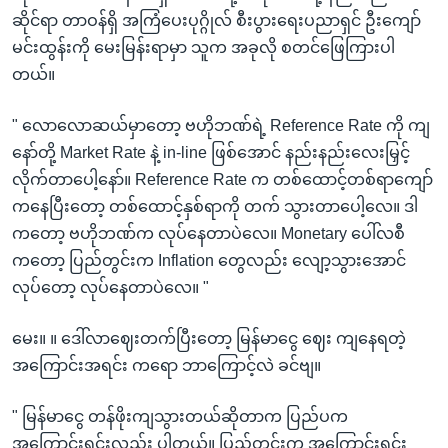
ဆိုင်ရာ တာဝန်ရှိ အကြံပေးပုဂ္ဂိုလ် စီးပွားရေးပညာရှင် ဦးကျော်
မင်းထွန်းကို မေးမြန်းရာမှာ သူက အခုလို စတင်ဖြေကြားပါ
တယ်။
" လောလောဆယ်မှာတော့ ဗဟိုဘဏ်ရဲ့ Reference Rate ကို ကျ
နော်တို့ Market Rate နဲ့ in-line ဖြစ်အောင် နည်းနည်းလေးမြှင့်
လိုက်တာပေါ့နော်။ Reference Rate က တစ်ထောင့်တစ်ရာကျော်
ကနေပြီးတော့ တစ်ထောင့်နှစ်ရာကို တက် သွားတာပေါ့လေ။ ဒါ
ကတော့ ဗဟိုဘဏ်က လုပ်နေတာပဲလေ။ Monetary ပေါ်လစီ
ကတော့ ပြည်တွင်းက Inflation တွေလည်း လျော့သွားအောင်
လုပ်တော့ လုပ်နေတာပဲလေ။ "
မေး။ ။ ဒေါ်လာဈေးတက်ပြီးတော့ မြန်မာငွေ ဈေး ကျနေရတဲ့
အကြောင်းအရင်း ကရော ဘာကြောင့်လဲ ခင်ဗျ။
" မြန်မာငွေ တန်ဖိုးကျသွားတယ်ဆိုတာက ပြည်ပက
အကြောင်းရင်းလည်း ပါတယ်။ ပြည်တွင်းက အကြောင်းရင်း