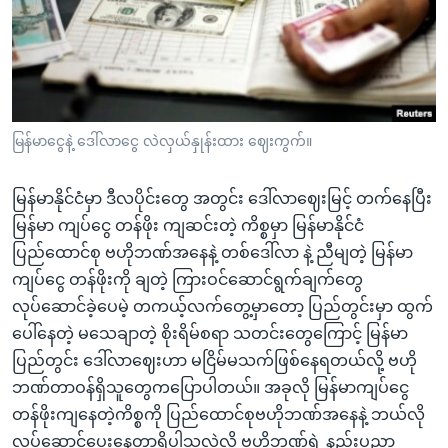
အ
သုတပဒေသာ အင်္ဂလိပ်စာ
ညွန်း
Learning English
စာမျက်နှာ
သို့
ဗွီအိုအေ လူမှုကွန်ယက်များ
ကျော်
ကြည့်
မြန်မာငွေနဲ့ ဒေါ်လာငွေ လဲလှယ်နှုန်းထား ဈေးကွက်။
ရန်
ဘာသာစကားများ
ရှာဖွေ
မြန်မာနိုင်ငံမှာ ဒီလပိုင်းတွေ အတွင်း ဒေါ်လာဈေးမြင့် တက်နေပြီး
ရန်
မြန်မာ ကျပ်ငွေ တန်ဖိုး ကျဆင်းတဲ့ ကိစ္စမှာ မြန်မာနိုင်ငံ
နေရာ
ပြည်ထောင်စု ဗဟိုဘဏ်အနေနဲ့ တစ်ဒေါ်လာ နဲ့ ညီမျတဲ့ မြန်မာ
သို့
ကျပ်ငွေ တန်ဖိုးကို ချတဲ့ ကြားဝင်ဆောင်ရွက်ချက်တွေ
ကျော်
လုပ်ဆောင်ခဲ့ပေမဲ့ တကယ့်လက်တွေ့မှာတော့ ပြည်တွင်းမှာ ထွက်
ရန်
ပေါ်နေတဲ့ မသေချာတဲ့ စိုးရိမ်စရာ သတင်းတွေကြောင့် မြန်မာ
ပြည်တွင်း ဒေါ်လာဈေးဟာ မငြိမ်မသက်ဖြစ်နေရတယ်လို့ ဗဟို
ဘဏ်တာဝန်ရှိသူတွေကပြောပါတယ်။ အခုလို မြန်မာကျပ်ငွေ
တန်ဖိုးကျနေတဲ့ကိစ္စကို ပြည်ထောင်စုဗဟိုဘဏ်အနေနဲ့ ဘယ်လို
လုပ်ဆောင်ပေးနေတာရှိပါသလဲလို့ ဗဟိုဘဏ်ရဲ့ နည်းပညာ