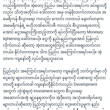
လည်းရှိတာကိုး။ အဲ့တော့ ပြည်ပ အကြောင်းအရင်းက ခင်ဗျားတို့
လည်း သိတဲ့အတိုင်းပဲ ဒေါ်လာက အခု တန်ဖိုးတက်လာတယ်။ အ
မေရိကန် စီးပွားရေး ကလည်း ကောင်း လာတယ် နောက်တခုက
အမေရိကန်ရဲ့ ဗဟိုဘဏ်ပေါ်လစီ ကလည်း စီးပွားရေးတောင့်
အောင် ငွေအများကြီးထည့်တာကို ရပ်လိုက်ပြီးတော့ Monetary
tightening ခေါ်တာပေါ့။ ငွေကို နည်းနည်းကျအောင် ပြန်လုပ်
လိုက်တယ် ဆိုတော့ အဲ့တာတွေကြောင့် ဒေါ်လာဈေးတက်လာ
တယ်။ နိုင်ငံတကာမှာ။ ဒါက ပြည်ပ အကြောင်းအရင်းပေါ့။ အဲ့
တာက ကျနော်တို့ လုပ်လို့မရဘူးလေ။
ပြည်တွင်း အကြောင်းအရင်းကတော့ ကျနော်တို့ ဘက်ဂျက်မှာ လို
ငွေတွေ များလာတယ်။ ပြည်တွင်းမှာ ခုနကလို လစာတွေ တိုးလာ
တာတို့ နောက်တခါ ကျနော်တို့နိုင်ငံကလည်း Development
အတွက် သုံးစွဲရတဲ့ Investment တွေက စီးပွားရေး
အဆောက်အအုံ ချဲ့နေရတာကိုး။ အဲ့ဒီ့တော့ အသုံးစားရိတ်တွေ
များတယ်ဆိုတော့ ပြည်တွင်းမှာလည်း ငွေဖောင်းပွမှုက နည်း