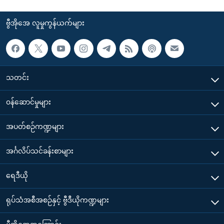
ဗွီအိုအေ လူမှုကွန်ယက်များ
သတင်း
၀န်ဆောင်မှုများ
အပတ်စဉ်ကဏ္ဍများ
အင်္ဂလိပ်သင်ခန်းစာများ
ရေဒီယို
ရုပ်သံအစီအစဉ်နှင့် ဗွီဒီယိုကဏ္ဍများ