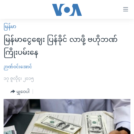
သုံး
ရ
လွယ်ကူ
မြန်မာ
မူလစာမျက်နှာ
စေ
မြန်မာငွေဈေး ပြန်ခိုင် လာဖို့ ဗဟိုဘဏ်
မြန်မာ
သည့်
ကြိုးပမ်းနေ
ကမ္ဘာ့သတင်းများ
Link
ဗွီဒီယို
နိုင်ငံတကာ
ဉာဏ်ဝင်းအောင်
များ
သတင်းလွတ်လပ်ခွင့်
အမေရိကန်
၁၇ ဇူလိုင္၊ ၂၀၁၅
ပင်မ
ရပ်ဝန်းတခု လမ်းတခု အလွန်
တရုတ်
အကြောင်းအရာ
မျှဝေပါ
သို့
အင်္ဂလိပ်စာလေ့လာမယ်
အစ္စရေး-ပါလက်စတိုင်း
ကျော်
အပတ်စဉ်ကဏ္ဍများ
အမေရိကန်သုံးအီဒီယံ
ကြည့်
ရေဒီယိုနှင့်ရုပ်သံ အချက်အလက်များ
မကြေးမုံရဲ့ အင်္ဂလိပ်စာ
ရေဒီယို
ရန်
ပင်မ
ရေဒီယို/တီဗွီအစီအစဉ်
ရုပ်ရှင်ထဲက အင်္ဂလိပ်စာ
တီဗွီ