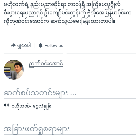
ဗဟိုဘဏ်ရဲ့ နည်းပညာဆိုင်ရာ တာဝန်ရှိ အကြံပေးပုဂ္ဂိုလ်
စီးပွားရေးပညာရှင် ဦးကျော်မင်းထွန်းကို ဗွီအိုအေမြန်မာပိုင်းက
ကိုဉာဏ်ဝင်းအောင်က ဆက်သွယ်မေးမြန်းထားတာပါ။
မျှဝေပါ
Follow us
ဉာဏ်ဝင်းအောင်
ဆက်စပ်သတင်းများ ...
ဗဟိုဘဏ်- ငွေလဲနှုန်း
အခြားဖတ်ရှုစရာများ