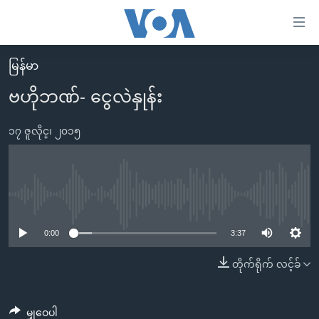
သုံး
ရ
လွယ်ကူ
မြန်မာ
မူလစာမျက်နှာ
စေ
ဗဟိုဘဏ်- ငွေလဲနှုန်း
မြန်မာ
သည့်
ကမ္ဘာ့သတင်းများ
၁၇ ဇူလိုင္၊ ၂၀၁၅
Link
ဗွီဒီယို
နိုင်ငံတကာ
များ
သတင်းလွတ်လပ်ခွင့်
အမေရိကန်
ပင်မ
ရပ်ဝန်းတခု လမ်းတခု အလွန်
တရုတ်
No media source currently available
အကြောင်းအရာ
သို့
အင်္ဂလိပ်စာလေ့လာမယ်
အစ္စရေး-ပါလက်စတိုင်း
0:00
3:37
ကျော်
အပတ်စဉ်ကဏ္ဍများ
အမေရိကန်သုံးအီဒီယံ
တိုက်ရိုက် လင့်ခ်
ကြည့်
ရေဒီယိုနှင့်ရုပ်သံ အချက်အလက်များ
မကြေးမုံရဲ့ အင်္ဂလိပ်စာ
ရေဒီယို
ရန်
ပင်မ
ရေဒီယို/တီဗွီအစီအစဉ်
ရုပ်ရှင်ထဲက အင်္ဂလိပ်စာ
တီဗွီ
မျှဝေပါ