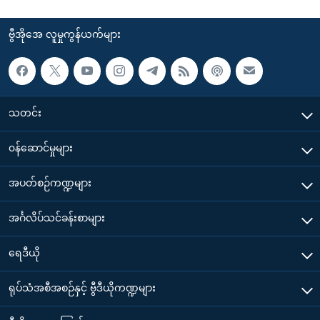
ဗွီအိုအေ လူမှုကွန်ယက်များ
သတင်း
၀န်ဆောင်မှုများ
အပတ်စဉ်ကဏ္ဍများ
အင်္ဂလိပ်သင်ခန်းစာများ
ရေဒီယို
ရုပ်သံအစီအစဉ်နှင့် ဗွီဒီယိုကဏ္ဍများ