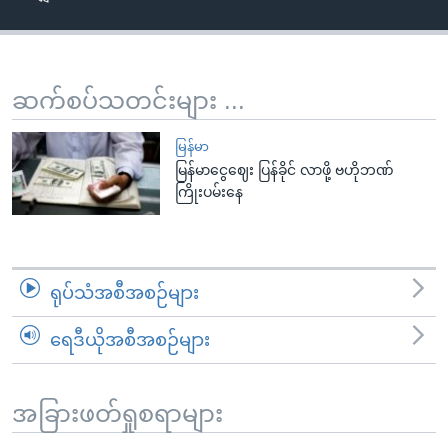
အ
သုတပဒေသာ အင်္ဂလိပ်စာ
ညွန်း
Learning English
စာမျက်နှာ
သို့
ဗွီအိုအေ လူမှုကွန်ယက်များ
ဆက်စပ်သတင်းများ ...
ကျော်
ကြည့်
မြန်မာ
ရန်
မြန်မာငွေဈေး ပြန်ခိုင် လာဖို့ ဗဟိုဘဏ်
ဘာသာစကားများ
ကြိုးပမ်းနေ
ရှာဖွေ
ရန်
နေရာ
သို့
ရုပ်သံအစီအစဉ်များ
ကျော်
ရန်
ရေဒီယိုအစီအစဉ်များ
အခြားဖတ်ရှုစရာများ