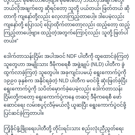
တို့လည်း စုံစမ်းတာပေါ့ဗျာ။ စုံစမ်းတော့ ဘယ်လိုအချက်တွေ၊
ဘယ်လိုအချက်တွေ ဆိုရင်တော့ သူတို့ ပယ်တယ်၊ ဖြတ်တယ် ဆို
တာကို ကျနော်တို့လည်း လေ့လာကြည့်တာပေါ့။ ဒါပေမဲ့လည်း
ကျနော်တို့ ပြောသင့် ပြောထိုက်တာတော့လည်း ထည့်တော့ ထည့်
ကြည့်တာပေါ့ဗျာ။ ထည့်တဲ့အတွက်ကြောင့်လည်း သူတို့ ဖြတ်ပါ
တယ်။”
ဒေါက်တာသန်းငြိမ်း အပါအဝင် NDF ပါတီကို ထူထောင်ခဲ့ကြတဲ့
သူတွေဟာ အမျိုးသား ဒီမိုကရေစီ အဖွဲ့ချုပ် (NLD) ပါတီက ခွဲ
ထွက်လာခဲ့ကြတဲ့ သူတွေပါ။ အခုကျင်းပမယ့် ရွေးကောက်ပွဲကို
၁၉၉၀ ခုနှစ်က အနိုင်ရခဲ့တဲ့ NLD ပါတီက မဝင်ဖို့ ဆုံးဖြတ်ခဲ့ပြီး
ရွေးကောက်ပွဲကို သပိတ်မှောက်ခဲ့ပေမဲ့လည်း ဒေါက်တာသန်း
ငြိမ်းတို့ကတော့ ရွေးကောက်ပွဲကနေ တဆင့် ဒီမိုကရေစီ ဖော်
ဆောင်ရေး လမ်းစပွင့်လိမ့်မယ်လို့ ယူဆပြီး ရွေးကောက်ပွဲဝင်ဖို့
ပြင်ဆင်ခဲ့ကြတာပါ။
ကြံ့ခိုင်ဖွံ့ဖြိုးရေးပါတီတို့ တိုင်းရင်းသား စည်းလုံးညီညွတ်ရေး