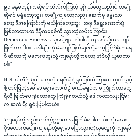
၉၀ ခုနှစ်တုန်းကဆိုရင် သိလိုက်ကြတဲ့ ပုဂ္ဂိုလ်တွေလည်းပဲ တချို့
ဆိုရင် မရှိတော့ဘူး။ တချို့ကျတော့လည်း နောက်မှ မွေးလာ
တော့ ဒီအကြောင်းကို မသိကြတော့ဘူး။ အခု ဒီရွေးကောက်ပွဲ
ဖြစ်လာတာဟာ ဒီမိုကရေစီကို သွားတဲ့လမ်းကြောင်း၊
Democratic Process တခုပေါ့ဗျာ။ အဲဒါကို ကျနော်တို့က ကျော်
ဖြတ်တာပါပဲ။ အဲဒါမျိုးကို မကျော်ဖြတ်ချင်လို့တော့ဖြင့် ဒီမိုကရေ
စီ ဆိုတာကို မရောက်ဘူးလို့ ကျနော်တို့ကတော့ အဲဒီလို ယူဆတာ
ပါ။”
NDF ပါတီရဲ့ မူဝါဒတွေကို ရေဒီယိုနဲ့ ရုပ်မြင်သံကြားက ထုတ်လွှင့်
ဖို့ တင်ပြတဲ့အခါမှာ ရွေးကောက်ပွဲ ကော်မရှင်က မကြိုက်တာတွေ
ရှိလို့ ဖြုတ်ပေးခဲ့ရတာတွေ ကြုံခဲ့ရတယ်လို့ ဒေါက်တာသန်းငြိမ်း
က ဆက်ပြီး ရှင်းပြပါတယ်။
“ကျနော်တို့လည်း တင်တဲ့ဥစ္စာက အဖြတ်ခံရပါတယ်။ သုံးလေး
ပိုဒ်လောက်ပေါ့။ ကျနော်တို့ရှေ့မှာ ပြောသွားတဲ့လူတွေကို ကျနော်