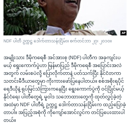
အ
သုတပဒေသာ အင်္ဂလိပ်စာ
ညွန်း
Learning English
စာမျက်နှာ
သို့
ဗွီအိုအေ လူမှုကွန်ယက်များ
ကျော်
ကြည့်
NDF ပါတီ ဥက္ကဋ္ဌ ဒေါက်တာသန်းငြိမ်း။ စက်တင်ဘာ ၂၇၊ ၂၀၁၀။
ရန်
ဘာသာစကားများ
ရှာဖွေ
အမျိုးသား ဒီမိုကရေစီ အင်အားစု (NDF) ပါတီက အခုကျင်းပ
ရန်
မယ့် ရွေးကောက်ပွဲဟာ မြန်မာပြည် ဒီမိုကရေစီ အပြောင်းအလဲ
နေရာ
အတွက် လမ်းစပဲလို့ ပြောလိုက်တာနဲ့ ပတ်သက်ပြီး နိုင်ငံတကာ
သို့
သတင်းမီဒီယာတွေမှာ ကိုးကားဖော်ပြနေပါတယ်။ စစ်အစိုးရပိုင်
ကျော်
ရေဒီယိုနဲ့ ရုပ်မြင်သံကြားကနေပြီး ရွေးကောက်ပွဲကို ဝင်ပြိုင်မယ့်
ရန်
နိုင်ငံရေး ပါတီတွေရဲ့ မူဝါဒ သဘောထားတွေကို ထုတ်လွှင့်ခဲ့တဲ့
အထဲမှာ NDF ပါတီရဲ့ ဥက္ကဋ္ဌ ဒေါက်တာသန်းငြိမ်းက ထည့်ပြောခဲ့
တာပါ။ အပြည့်အစုံကို ကိုကျော်အောင်လွင်က တင်ပြပေးထားပါ
တယ်။