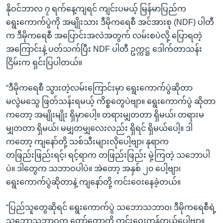
နိုဝင်ဘာလ ၇ ရက်နေ့ကျရင် ကျင်းပမယ့် မြန်မာပြည်က
ရွေးကောက်ပွဲကို အမျိုးသား ဒီမိုကရေစီ အင်အားစု (NDF) ပါတီ
က ဒီမိုကရေစီ အပြောင်းအလဲအတွက် လမ်းစပဲလို့ ပြောရတဲ့
အကြောင်းနဲ့ ပတ်သက်ပြီး NDF ပါတီ ဥက္ကဋ္ဌ ဒေါက်တာသန်း
ငြိမ်းက ရှင်းပြပါတယ်။
“ဒီမိုကရေစီ သွားတဲ့လမ်းကြောင်းမှာ ရွေးကောက်ပွဲဆိုတာ
မလွဲမသွေ ဖြတ်သန်းရမယ့် ကိစ္စတွေပဲဗျာ။ ရွေးကောက်ပွဲ ဆိုတာ
ကတော့ အမျိုးမျိုး ရှိမှာပေါ့။ တရားမျှတတာ ရှိမယ်၊ တရားမ
မျှတတာ ရှိမယ်၊ မမျှတမျှလေးလည်း ရှိရင် ရှိမယ်ပေါ့။ ဒါ
ကတော့ ကျနော်တို့ သစ်သီးများလိုပေါ့ဗျာ၊ နုရာက
တဖြည်းဖြည်းရင့်၊ ရင့်ရာက တဖြည်းဖြည်း မှဲ့ကြတဲ့ သဘောပါ
ပဲ။ ဒါတွေက သဘာဝပါပဲ။ အဲတော့ အနှစ် ၂၀ ပေါ့ဗျာ၊
ရွေးကောက်ပွဲဆိုတာနဲ့ ကျနော်တို့ ကင်းဝေးနေခဲ့တယ်။
“ပြည်သူတွေဆိုရင် ရွေးကောက်ပွဲ သဘောသဘာဝ၊ ဒီမိုကရေစီရဲ့
သဘောသဘာဝက တော်တော့ကို ကင်းဝေးကုန်တယ်ပေါ့ဗျာ။