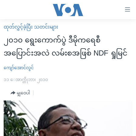
သုံး
ရ
လွယ်ကူ
ထုတ်လွှင့်ခဲ့ပြီး သတင်းများ
မူလစာမျက်နှာ
စေ
၂၀၁၀ ရွေးကောက်ပွဲ ဒီမိုကရေစီ
မြန်မာ
သည့်
အပြောင်းအလဲ လမ်းစအဖြစ် NDF ရှုမြင်
ကမ္ဘာ့သတင်းများ
Link
ဗွီဒီယို
နိုင်ငံတကာ
ကျော်အောင်လွင်
များ
သတင်းလွတ်လပ်ခွင့်
အမေရိကန်
၁၁ ေအာက္တိုဘာ၊ ၂၀၁၀
ပင်မ
ရပ်ဝန်းတခု လမ်းတခု အလွန်
တရုတ်
အကြောင်းအရာ
မျှဝေပါ
သို့
အင်္ဂလိပ်စာလေ့လာမယ်
အစ္စရေး-ပါလက်စတိုင်း
ကျော်
အပတ်စဉ်ကဏ္ဍများ
အမေရိကန်သုံးအီဒီယံ
ကြည့်
ရေဒီယိုနှင့်ရုပ်သံ အချက်အလက်များ
မကြေးမုံရဲ့ အင်္ဂလိပ်စာ
ရေဒီယို
ရန်
ပင်မ
ရေဒီယို/တီဗွီအစီအစဉ်
ရုပ်ရှင်ထဲက အင်္ဂလိပ်စာ
တီဗွီ