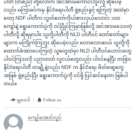
ပါတီ (တစည) တို့လောက် အင်အားမကောင်းဘူးလို့ ဆိုပေမဲ့
လည်း မကြာခင်ကမှ နိုင်ငံရေးပါတီ ဖွဲ့စည်းခွင့် ရကြတဲ့ အထဲမှာ
တော့ NDF ပါတီက လွှတ်တော်ကိုယ်စားလှယ်လောင်း ၁၀၀
ကျော်နဲ့ ရွေးကောက်ပွဲကို ဝင်ပြိုင်ကြမှာဖြစ်လို့ အင်အားမသေးတဲ့
ပါတီလို့ ဆိုရမှာပါ။ သူတို့ပါတီကို NLD ပါတီဝင် တော်တော်များ
များက မကြိုက်ကြဘူး ဆိုပေမဲ့လည်း လောလောဆယ် သူတို့ကို
ထောက်ခံအားပေးကြတဲ့ သူတွေထဲမှာ NLD ပါတီဝင်ဟောင်းတွေ
ပါဝင်ကြသလို ပညာတတ် လူငယ်တွေလည်း ပါဝင်နေပြီး တခြား
နိုင်ငံရေးပါတီ တချို့နဲ့လည်း NDF က နိုင်ငံရေး မိတ်ဆွေတွေ
အဖြစ် ဖွဲ့စည်းပြီး ရွေးကောက်ပွဲကို ဝင်ဖို့ ပြင်ဆင်နေတာ ဖြစ်ပါ
တယ်။
မျှဝေပါ
Follow us
ကျော်အောင်လွင်