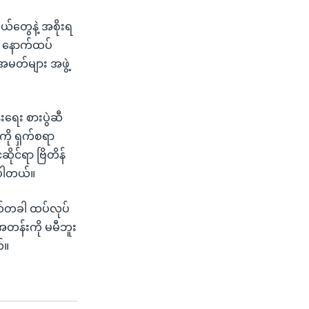
ယ်တွေနဲ့ အစိုးရ
္ဂက နောက်ထပ်
အမတ်များ အဖွဲ့
းရေး စားပွဲဆီ
ို ရှက်စရာ
ိုင်ရာ ဗြိတိန်
ာပါတယ်။
က်တခါ ထပ်လုပ်
်အတန်းကို မမီဘူး
်။