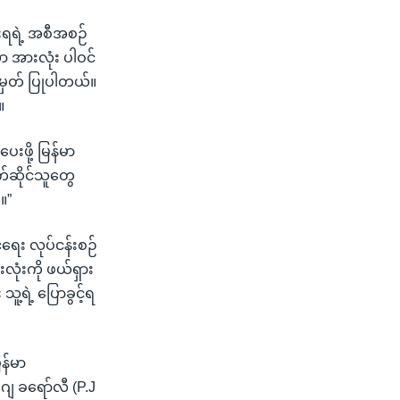
ုးရရဲ့ အစီအစဉ်
ာ အားလုံး ပါဝင်
အမှတ် ပြုပါတယ်။
။
ေးဖို့ မြန်မာ
်ဆိုင်သူတွေ
။”
ံရေး လုပ်ငန်းစဉ်
လုံးကို ဖယ်ရှား
့ရဲ့ ပြောခွင့်ရ
ြန်မာ
ေ ခရော်လီ (P.J