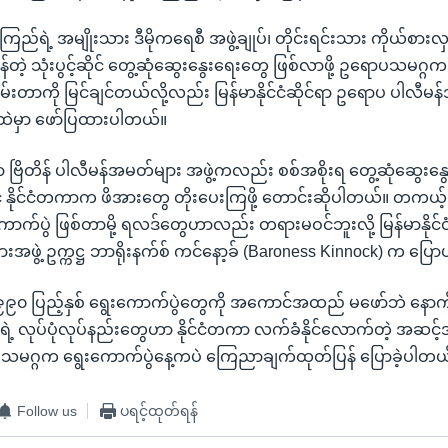
ြည်ရဲ့ အမျိုးသား ဒီမိုကရေစီ အဖွဲ့ချုပ်၊ တိုင်းရင်းသား ကိုယ်စားလှ
်မှန်တဲ့ သုံးပွင့်ဆိုင် တွေ့ဆုံဆွေးနွေးရေးတွေ ဖြစ်လာဖို့ ဥရောပသမဂ
်းတာကို မြင်ချင်တယ်လို့လည်း မြန်မာနိုင်ငံဆိုင်ရာ ဥရောပ ပါလီမန်
ထဲမှာ ဖော်ပြထားပါတယ်။
င်ရာ ဗြိတိန် ပါလီမန်အမတ်များ အဖွဲ့ကလည်း စစ်အစိုးရ တွေ့ဆုံဆွေးနွေ
ိုင်ငံတကာက ဖိအားတွေ တိုးပေးကြဖို့ တောင်းဆိုပါတယ်။ တကယ့်က
ောက်ပွဲ ဖြစ်တာမို့ ရလဒ်တွေဟာလည်း တရားမဝင်ဘူးလို့ မြန်မာနိုင်ငံဆ
အဖွဲ့ ဥက္ကဋ္ဌ ဘာရိုးနက်စ် ကင်နော့ခ် (Baroness Kinnock) က ပြေ
၉၉၀ ပြည့်နှစ် ရွေးကောက်ပွဲတွေကို အကောင်အထည် မဖော်ဘဲ နော
ဲရဲ့ လုပ်ပုံလုပ်နည်းတွေဟာ နိုင်ငံတကာ လက်ခံနိုင်လောက်တဲ့ အဆင့
ပသမဂ္ဂက ရွေးကောက်ပွဲနေ့ကပဲ ကြေညာချက်ထုတ်ပြန် ပြောခဲ့ပါတယ
Follow us
ပရင့်ထုတ်ရန်