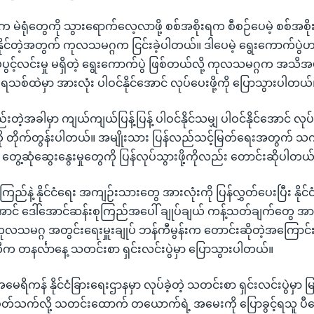
က မဲရုံတွေကို သွားရောက်လေ့လာဖို့ စစ်အစိုးရက စီစဉ်ပေမဲ့ စစ်အစိ
ိုင်တဲ့အတွက် ကုလသမဂ္ဂက ငြင်းခဲ့ပါတယ်။ ဒါပေမဲ့ ရွေးကောက်ပွဲဟ
လပ်ပွင့်လင်းမှု မရှိတဲ့ ရွေးကောက်ပွဲ ဖြစ်တယ်လို့ ကုလသမဂ္ဂက အသိ
ိုးရသစ်ထဲမှာ အားလုံး ပါဝင်နိုင်အောင် လုပ်ပေးဖို့ကို ပြောသွားပါတယ်
ည်းတဲ့အခါမှာ ကျယ်ကျယ်ပြန့်ပြန့် ပါဝင်နိုင်သမျှ ပါဝင်နိုင်အောင် လုပ်ပ
ု တိုက်တွန်းပါတယ်။ အမျိုးသား ပြန်လည်သင့်မြတ်ရေးအတွက် သက
 တွေ့ဆုံဆွေးနွေးမှုတွေကို ပြန်လုပ်သွားဖို့ကိုလည်း တောင်းဆိုပါတယ်
ြည်နဲ့ နိုင်ငံရေး အကျဉ်းသားတွေ အားလုံးကို ပြန်လွှတ်ပေးပြီး နိုင်င
်အောင် ဒေါ်အောင်ဆန်းစုကြည်အပေါ် ချုပ်ချယ် ကန့်သတ်ချက်တွေ အား
ကုလသမဂ္ဂ အတွင်းရေးမှူးချုပ် ဘန်ကီမွန်းက တောင်းဆိုတဲ့အကြောင်း သူ
ီက တနင်္လာနေ့ သတင်းစာ ရှင်းလင်းပွဲမှာ ပြောသွားပါတယ်။
ေရိကန် နိုင်ငံခြားရေးဌာနမှာ လုပ်ခဲ့တဲ့ သတင်းစာ ရှင်းလင်းပွဲမှာ မ
့ ပတ်သက်လို့ သတင်းထောက် တယောက်ရဲ့ အမေးကို ပြောခွင့်ရသူ ပီဂျ