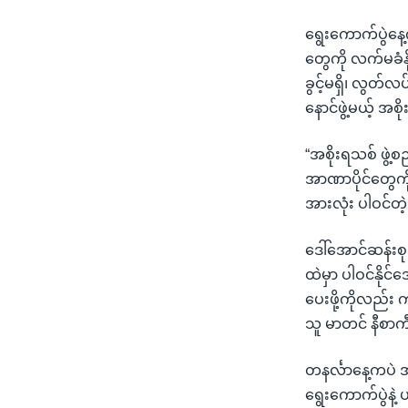
ရွေးကောက်ပွဲနေ့
တွေကို လက်မခံန
ခွင့်မရှိ၊ လွတ်
နောင်ဖွဲ့မယ့် အစ
“အစိုးရသစ် ဖွဲ့စ
အာဏာပိုင်တွေကိ
အားလုံး ပါဝင်တဲ့
ဒေါ်အောင်ဆန်းစုက
ထဲမှာ ပါဝင်နိုင
ပေးဖို့ကိုလည်း 
သူ မာတင် နီစာက
တနင်္လာနေ့ကပဲ အမ
ရွေးကောက်ပွဲနဲ