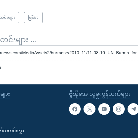
သတင်းများ
မြန်မာ
်းများ ...
oanews.com/MediaAssets2/burmese/2010_11/11-08-10_UN_Burma_f
ဲ
ုများ
ဗွီအိုအေ လူမှုကွန်ယက်များ
းလ်သတင်းလွှာ