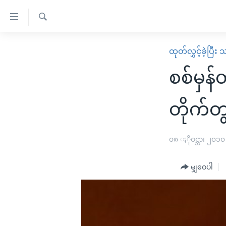
သုံး
ရ
ရှာဖွေ
လွယ်ကူ
မူလစာမျက်နှာ
ထုတ်လွှင့်ခဲ့ပြီ
ရ
စေ
မြန်မာ
လာ
စစ်မှန်
သည့်
ဒ်
ကမ္ဘာ့သတင်းများ
Link
ဗွီဒီယို
နိုင်ငံတကာ
တိုက်တွ
များ
သတင်းလွတ်လပ်ခွင့်
အမေရိကန်
ပင်မ
ရပ်ဝန်းတခု လမ်းတခု အလွန်
တရုတ်
၀၈ ႏိုဝင္ဘာ၊ ၂၀၁၀
အကြောင်းအရာ
အင်္ဂလိပ်စာလေ့လာမယ်
အစ္စရေး-ပါလက်စတိုင်း
သို့
မျှဝေပါ
အပတ်စဉ်ကဏ္ဍများ
အမေရိကန်သုံးအီဒီယံ
ကျော်
ကြည့်
ရေဒီယိုနှင့်ရုပ်သံ အချက်အလက်များ
မကြေးမုံရဲ့ အင်္ဂလိပ်စာ
ရေဒီယို
ရန်
ရေဒီယို/တီဗွီအစီအစဉ်
ရုပ်ရှင်ထဲက အင်္ဂလိပ်စာ
တီဗွီ
ပင်မ