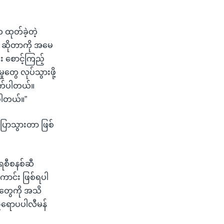
 ထုတ်ခဲ့တဲ့
း ဆိုတာကို အမေ
စောင့်ကြည့်
ွေ လုပ်သွားဖို့
ျက်ပါတယ်။
်ပါတယ်။”
 ပြောသွားတာ ဖြစ်
ရေစီစနစ်ဆီ
ောင်း ဖြစ်ရပါ
်တွေကို အသိ
 ဥရောပပါလီမန်