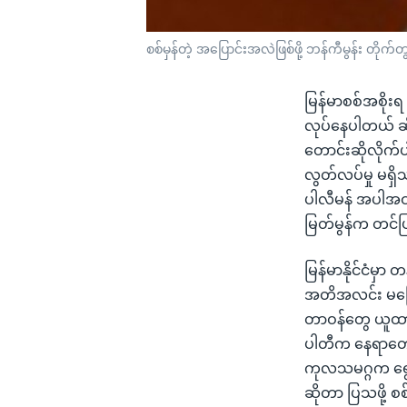
စစ်မှန်တဲ့ အပြောင်းအလဲဖြစ်ဖို့ ဘန်ကီမွန်း တိုက်တွ
မြန်မာစစ်အစို
လုပ်နေပါတယ် ဆိ
တောင်းဆိုလိုက်ပါ
လွတ်လပ်မှု မရှိ
ပါလီမန် အပါအဝင
မြတ်မွန်က တင်
မြန်မာနိုင်ငံမှာ
အတိအလင်း မကြေ
တာဝန်တွေ ယူထားက
ပါတီက နေရာတော
ကုလသမဂ္ဂက ရွေး
ဆိုတာ ပြသဖို့ စ