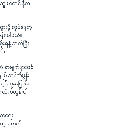
်ရသူ မာတင် နီစာ
းဖို့ လုပ်နေတဲ့
်ပြရပါမယ်။
ုးရနဲ့ ဆက်ပြီး
ယ်။”
ွက် စာမျက်နှာသစ်
ုပ် ဘန်ကီမွန်း
ွင်ကူးပြောင်း
 တိုက်တွန်းပါ
်လာရေး၊
ေးတွေအတွက်