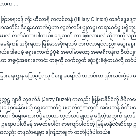
ခဲ့တာက …
ငံခြားရေးဝန်ကြီး ဟီလာရီ ကလင်တန် (Hillary Clinton) တနင်္ဂနွေနေ့က
အတိုင်း ဒီရွေးကောက်ပွဲဟာ လွတ်လပ်၊ မျှတမှု၊ တရားဝင်မှု မရှိဘူ
်းမလဲ လက်ခံထားပါတယ်။ ရှေ့ဆက် ဘာဖြစ်လာမလဲ ဆိုတာကိုလည်း 
ေရိကန် အစိုးရဟာ မြန်မာအစိုးရသစ် တက်လာရင်လည်း ဆွေးနွေးမှုတ
်။ ဒါပေမဲ့ ရွေးကောက်ပွဲပုံစံ အပေါ်မှာတော့ အမေရိကန်က စိတ်ပ
ဟာ အခွင့်အရေးကောင်း တခုကို လက်လွှတ် ဆုံးရှုံးခံခဲ့တယ်လို့ ထင
ံခြားရေးဌာန ပြောခွင့်ရသူ ပီဂျေ ခရော်လီ သတင်းစာ ရှင်းလင်းပွဲမှာ
္ကဋ္ဌ ဂျာဇီ ဘူဇက်ခ် (Jerzy Buzek) ကလည်း မြန်မာနိုင်ငံကို ဒီမိုက
းပြောင်းနိုင်မယ့် ရွေးကောက်ပွဲ မဟုတ်တဲ့အတွက် အင်မတန် စိတ်မက
တယ်။ ဒီရွေးကောက်ပွဲတွေဟာ လွတ်လပ်မျှတမှု မရှိတဲ့အတွက် ရလဒ
့ ဥရောပပါလီမန် အမတ်ပေါင်း ရာကျော်ပါဝင်တဲ့ မြန်မာနိုင်ငံဆိုင်ရာ
့ကလည်း တနင်္လာနေ့မှာ ကြေညာချက် ထုတ်ပြန်ပါတယ်။