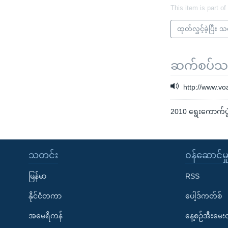
This item is part of
ထုတ်လွှင့်ခဲ့ပြီး 
ဆက်စပ်သတင
http://www.v
2010 ရွေးကောက်ပွ
သတင်း
၀န်ဆောင်မှ
မြန်မာ
RSS
နိုင်ငံတကာ
ပေါ့ဒ်ကတ်စ်
အမေရိကန်
နေ့စဉ်အီးမေ