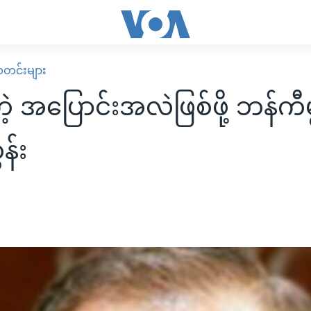
း သတင်းများ
တဲ့ အပြောင်းအလဲဖြစ်ဖို့ ဘန်ကီမ
န်း