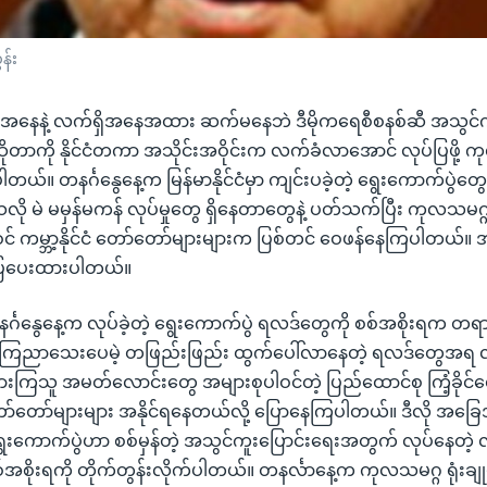
န်း
းရ အနေနဲ့ လက်ရှိအနေအထား ဆက်မနေဘဲ ဒီမိုကရေစီစနစ်ဆီ အသွင်က
ုတာကို နိုင်ငံတကာ အသိုင်းအဝိုင်းက လက်ခံလာအောင် လုပ်ပြဖို့
တယ်။ တနင်္ဂနွေနေ့က မြန်မာနိုင်ငံမှာ ကျင်းပခဲ့တဲ့ ရွေးကောက်ပွဲတွေ
သလို မဲ မမှန်မကန် လုပ်မှုတွေ ရှိနေတာတွေနဲ့ ပတ်သက်ပြီး ကုလသမဂ
် ကမ္ဘာ့နိုင်ငံ တော်တော်များများက ပြစ်တင် ဝေဖန်နေကြပါတယ်။ အပ
ပြပေးထားပါတယ်။
 တနင်္ဂနွေနေ့က လုပ်ခဲ့တဲ့ ရွေးကောက်ပွဲ ရလဒ်တွေကို စစ်အစိုးရက တရ
ညာသေးပေမဲ့ တဖြည်းဖြည်း ထွက်ပေါ်လာနေတဲ့ ရလဒ်တွေအရ လက်
ြသူ အမတ်လောင်းတွေ အများစုပါဝင်တဲ့ ပြည်ထောင်စု ကြံ့ခိုင်ရေးနဲ့
်တော်များများ အနိုင်ရနေတယ်လို့ ပြောနေကြပါတယ်။ ဒီလို အခြေ
ကောက်ပွဲဟာ စစ်မှန်တဲ့ အသွင်ကူးပြောင်းရေးအတွက် လုပ်နေတဲ့ လ
စ်အစိုးရကို တိုက်တွန်းလိုက်ပါတယ်။ တနင်္လာနေ့က ကုလသမဂ္ဂ ရုံးချုပ