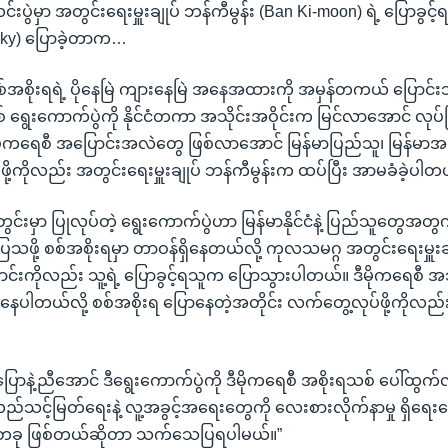
းပွဲမှာ အတွင်းရေးမှူးချုပ် ဘန်ကီမွန်း (Ban Ki-moon) ရဲ့ ပြောခွင့
irky) ပြောခဲ့တာက…
စ်အစိုးရရဲ့ ပိုနေမြဲ ကျားနေမြဲ အနေအထားကို အမှန်တကယ် ပြောင်းသွာ
် ရွေးကောက်ပွဲကို နိုင်ငံတကာ အသိုင်းအဝိုင်းက မြင်လာအောင် လုပ
ာ ဒီမိုကရေစီ အပြောင်းအလဲတွေ ဖြစ်လာအောင် မြန်မာပြည်သူ၊ မြန်မာအစိ
ို့ကိုလည်း အတွင်းရေးမှူးချုပ် ဘန်ကီမွန်းက ထပ်ပြီး အာမခံခဲ့ပါတ
တွင်းမှာ ပြုလုပ်တဲ့ ရွေးကောက်ပွဲဟာ မြန်မာနိုင်ငံနဲ့ ပြည်သူတွေအတ
သဖို့ စစ်အစိုးရမှာ တာဝန်ရှိနေတယ်လို့ ကုလသမဂ္ဂ အတွင်းရေးမှူးချ
င်းကိုလည်း သူ့ရဲ့ ပြောခွင့်ရသူက ပြောသွားပါတယ်။ ဒီမိုကရေစီ အသ
ပါတယ်လို့ စစ်အစိုးရ ပြောနေတဲ့အတိုင်း လက်တွေ့လုပ်ဖို့ကိုလည်း
ပြောနဲ့ညီအောင် ဒီရွေးကောက်ပွဲကို ဒီမိုကရေစီ အစိုးရသစ် ပေါ်ထွက
လည်သင့်မြတ်ရေးနဲ့ လူ့အခွင့်အရေးတွေကို လေးစားလိုက်နာမှု ရှိရ
်တခု ဖြစ်တယ်ဆိုတာ သက်သေပြရပါမယ်။”