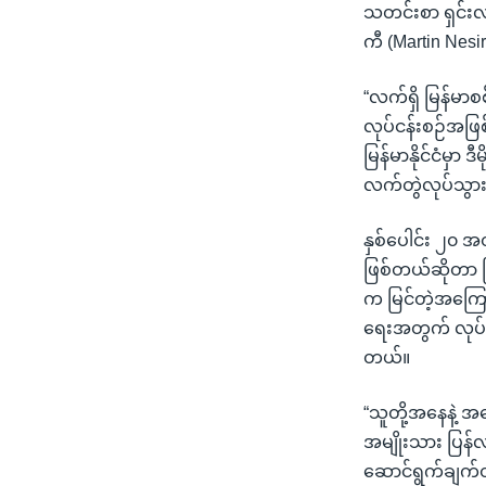
သတင်းစာ ရှင်းလင်
ကီ (Martin Nes
“လက်ရှိ မြန်မာစ
လုပ်ငန်းစဉ်အဖြစ
မြန်မာနိုင်ငံမှ
လက်တွဲလုပ်သွားဖ
နှစ်ပေါင်း ၂၀ အ
ဖြစ်တယ်ဆိုတာ ပြ
က မြင်တဲ့အကြော
ရေးအတွက် လုပ်နေ
တယ်။
“သူတို့အနေနဲ့ အ
အမျိုးသား ပြန်
ဆောင်ရွက်ချက