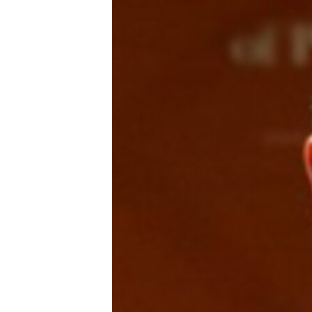
သုတပဒေသာ အင်္ဂလိပ်စာ
အ
ညွန်း
စာမျက်နှာ
သို့
ကျော်
ကြည့်
ရန်
ရှာဖွေ
ရန်
နေရာ
သို့
ကျော်
ရန်