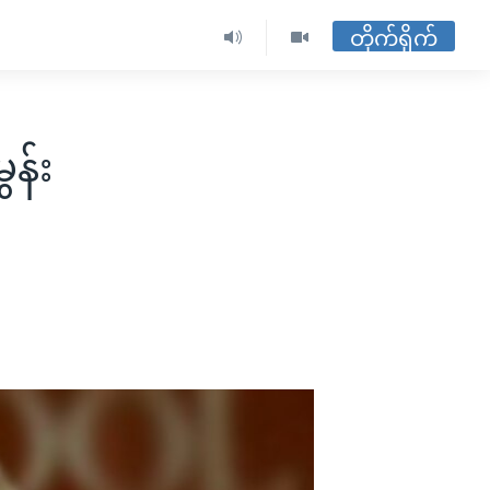
တိုက်ရိုက်
ွန်း