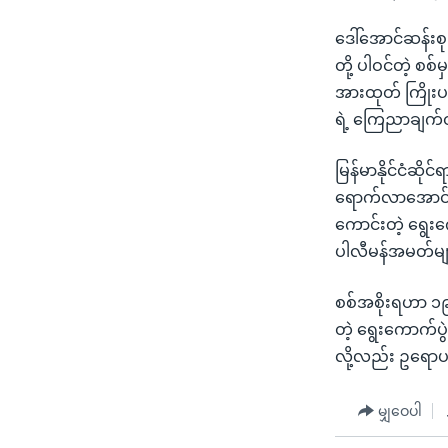
ဒေါ်အောင်ဆန်းစုက
တို့ ပါဝင်တဲ့ စစ
အားထုတ် ကြိုးပမ
ရဲ့ ကြေညာချက်
မြန်မာနိုင်ငံဆို
ရောက်လာအောင် န
ကောင်းတဲ့ ရွေးက
ပါလီမန်အမတ်များ
စစ်အစိုးရဟာ ၁
တဲ့ ရွေးကောက်ပွ
လို့လည်း ဥရော
မျှဝေပါ