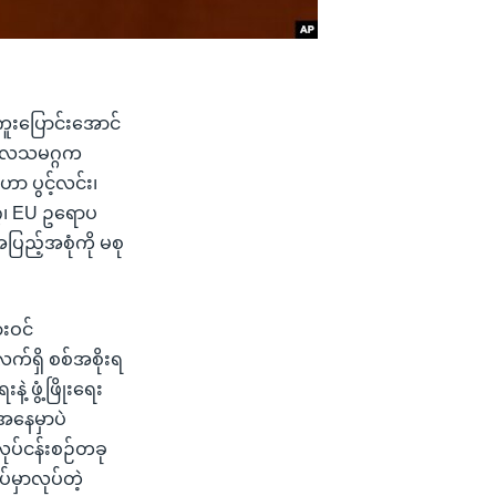
ူးပြောင်းအောင်
 ကုလသမဂ္ဂက
ဟာ ပွင့်လင်း၊
္ဂ၊ EU ဥရောပ
ြည့်အစုံကို မစု
ားဝင်
ရှိ စစ်အစိုးရ
 ဖွံ့ဖြိုးရေး
အနေမှာပဲ
ုပ်ငန်းစဉ်တခု
်မှာလုပ်တဲ့