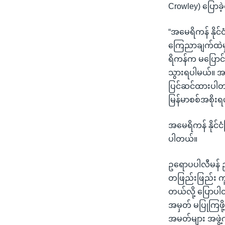
Crowley) ပြော
“အမေရိကန် နိုင်
ကြေညာချက်ထဲမှာ
ရိကန်က မပြောင
သွားရပါမယ်။ အမ
ပြင်ဆင်ထားပါတယ
မြန်မာစစ်အစိုးရ
အမေရိကန် နိုင်င
ပါတယ်။
ဥရောပပါလီမန် ဥက
တဖြည်းဖြည်း ကူ
တယ်လို့ ပြောပါ
အမှတ် မပြုကြဖို
အမတ်များ အဖွဲ