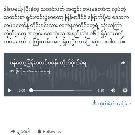
ဒါပေမယ့် ပြီးခဲ့တဲ့ သတင်းပတ် အတွင်း တပ်မတော်က လုပ်တဲ့
သတင်းစာ ရှင်းလင်းပွဲမှာတော့ မြန်မာနိုင်ငံ မြောက်ပိုင်း ဒေသက
တပ်မတော်နဲ့ တိုင်းရင်းသား လက်နက်ကိုင်တွေရဲ့ သုံးလကြာ
တိုက်ပွဲတွေ အတွင်း သေဆုံးသူ အနည်းဆုံး ၁၆၀ ရှိခဲ့တယ်လို့
တပ်မတော် အကြီးတန်း အရာရှိတဦးက ပြောဆိုထားပါတယ်။
ပန်လော့မြန်မာတပ်စခန်း တိုက်ခိုက်ခံရ
by
ဗွီအိုအေသတင်းဌာန
No media source currently available
0:00
1:10
တိုက်ရိုက် လင့်ခ်
မျှဝေပါ
Follow us