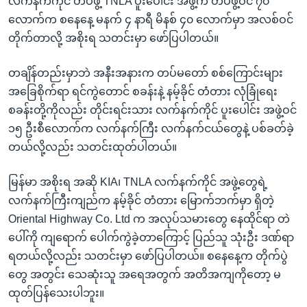
လက်နက်ကိုင် တပ်ဖွဲ့ TNLA ပူးပေါင်း အဖွဲ့က တပ်ဖွဲ့ဝင် ၇၀
လောက်က စနေနေ့ မနက် ၄ နာရီ မိနစ် ၄၀ လောက်မှာ အလစ်ဝင်
တိုက်တာလို့ အစိုးရ သတင်းမှာ ဖော်ပြပါတယ်။
တချိန်တည်းမှာဘဲ အနီးအနားက တပ်မတော် စစ်ကြောင်းများ
အခြေစိုက်ရာ ရင်ကွဲတောင် စခန်းနဲ့ နမ့်ခိုင် တံတား လုံခြုံရေး
စခန်းတို့ကိုလည်း တိုင်းရင်းသား လက်နက်ကိုင် ပူးပေါင်း အဖွဲ့ဝင်
၁၅ ဦးစီလောက်က လက်နက်ကြီး လက်နက်ငယ်တွေနဲ့ ပစ်ခတ်ခဲ့
တယ်လို့လည်း သတင်းထုတ်ပါတယ်။
မြန်မာ အစိုးရ အဆို KIA၊ TNLA လက်နက်ကိုင် အဖွဲ့တွေရဲ့
လက်နက်ကြီးကျည်က နမ့်ခိုင် တံတား မြောက်ဘက်မှာ ရှိတဲ့
Oriental Highway Co. Ltd က အလုပ်သမားတွေ နေထိုင်ရာ တဲ
ပေါ်ကို ကျရောက် ပေါက်ကွဲခဲ့တာကြောင့် ပြည်သူ သုံးဦး ဒဏ်ရာ
ရတယ်လို့လည်း သတင်းမှာ ဖော်ပြပါတယ်။ စနေနေ့က တိုက်ပွဲ
တွေ အတွင်း သေဆုံးသူ အရေအတွက် အတိအကျကိုတော့ မ
ထုတ်ပြန်သေးပါဘူး။