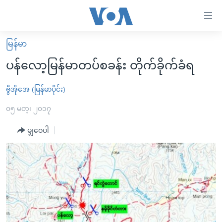
သုံး
ရ
လွယ်ကူ
မြန်မာ
မူလစာမျက်နှာ
စေ
ပန်လော့မြန်မာတပ်စခန်း တိုက်ခိုက်ခံရ
မြန်မာ
သည့်
ကမ္ဘာ့သတင်းများ
ဗွီအိုအေ (မြန်မာပိုင်း)
Link
ဗွီဒီယို
နိုင်ငံတကာ
၀၅ မတ္၊ ၂၀၁၇
များ
သတင်းလွတ်လပ်ခွင့်
အမေရိကန်
မျှဝေပါ
ပင်မ
ရပ်ဝန်းတခု လမ်းတခု အလွန်
တရုတ်
အကြောင်းအရာ
သို့
အင်္ဂလိပ်စာလေ့လာမယ်
အစ္စရေး-ပါလက်စတိုင်း
ကျော်
အပတ်စဉ်ကဏ္ဍများ
အမေရိကန်သုံးအီဒီယံ
ကြည့်
ရေဒီယိုနှင့်ရုပ်သံ အချက်အလက်များ
မကြေးမုံရဲ့ အင်္ဂလိပ်စာ
ရေဒီယို
ရန်
ပင်မ
ရေဒီယို/တီဗွီအစီအစဉ်
ရုပ်ရှင်ထဲက အင်္ဂလိပ်စာ
တီဗွီ