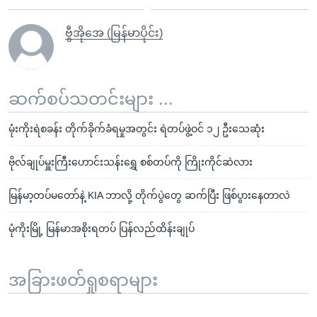
ဗွီအိုအေ (မြန်မာပိုင်း)
ဆက်စပ်သတင်းများ ...
မုံးကိုးရဲစခန်း တိုက်ခိုက်ခံရမှုအတွင်း ရဲတပ်ဖွဲ့ဝင် ၁၂ ဦးသေဆုံး
ဗိုလ်ချုပ်မှူးကြီးဟောင်းသန်းရွှေ စစ်တပ်ကို ကြိုးကိုင်ဆဲလား
မြန်မာ့တပ်မတော်နဲ့ KIA ဘာလို့ တိုက်ပွဲတွေ ဆက်ပြီး ဖြစ်ပွားနေတာလဲ
မုံကိုးမြို့ မြန်မာအစိုးရတပ် ပြန်လည်ထိန်းချုပ်
အခြားဖတ်ရှုစရာများ