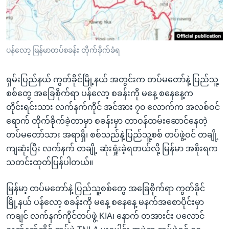
အ
သုတပဒေသာ အင်္ဂလိပ်စာ
ညွန်း
Learning English
စာမျက်နှာ
သို့
ဗွီအိုအေ လူမှုကွန်ယက်များ
ပန်လော့ မြန်မာတပ်စခန်း တိုက်ခိုက်ခံရ
ကျော်
ကြည့်
ရှမ်းပြည်နယ် ကွတ်ခိုင်မြို့နယ် အတွင်းက တပ်မတော်နဲ့ ပြည်သူ့
ရန်
စစ်တွေ အခြေစိုက်ရာ ပန်လော့ စခန်းကို မနေ့ စနေနေ့က
ဘာသာစကားများ
ရှာဖွေ
တိုင်းရင်းသား လက်နက်ကိုင် အင်အား ၇၀ လောက်က အလစ်ဝင်
ရန်
ရောက် တိုက်ခိုက်ခဲ့တာမှာ စခန်းမှာ တာဝန်ထမ်းဆောင်နေတဲ့
နေရာ
တပ်မတော်သား အရာရှိ၊ စစ်သည်နဲ့ပြည်သူ့စစ် တပ်ဖွဲ့ဝင် တချို့
သို့
ကျဆုံးပြီး လက်နက် တချို့ ဆုံးရှုံးခဲ့ရတယ်လို့ မြန်မာ အစိုးရက
ကျော်
သတင်းထုတ်ပြန်ပါတယ်။
ရန်
မြန်မာ့ တပ်မတော်နဲ့ ပြည်သူ့စစ်တွေ အခြေစိုက်ရာ ကွတ်ခိုင်
မြို့နယ် ပန်လော့ စခန်းကို မနေ့ စနေနေ့ မနက်အစောပိုင်းမှာ
ကချင် လက်နက်ကိုင်တပ်ဖွဲ့ KIA၊ နောက် တအားင်း ပလောင်