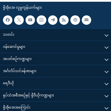
ဗွီအိုအေ လူမှုကွန်ယက်များ
သတင်း
၀န်ဆောင်မှုများ
အပတ်စဉ်ကဏ္ဍများ
အင်္ဂလိပ်သင်ခန်းစာများ
ရေဒီယို
ရုပ်သံအစီအစဉ်နှင့် ဗွီဒီယိုကဏ္ဍများ
ဗွီအိုအေအကြောင်း