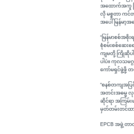
အထောက်အကူ ဖြစ်
လို မစ္စတာ ကင်တ
အပေါ် မြန်မာ့အ
“မြန်မာစစ်အစိုး
စုံစမ်းစစ်ဆေးရေ
ကျမတို့ ကြိုဆ
ပါပဲ။ ကုလသမဂ္ဂ
ကော်မရှင်ဖွဲ့ဖို
“စနစ်တကျအပြင် က
အတင်းအဓမ္မ လုပ်
ဆိုင်ရာ အကြမ်းဖ
မှတ်တမ်းတင်ထာ
EPCB အဖွဲ့ တာဝ