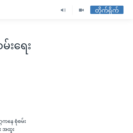
တိုက်ရိုက်
ံစမ်းရေး
ဂကနေ စုံစမ်း
ရေး အထူး