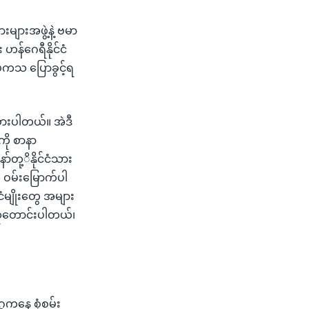
းများအဖွဲ့နဲ့ ဗမာ
 ဟန်ဂေရီနိုင်ငံ
 ဗကသ ပြောခွင့်ရ
ားပါတယ်။ အဲဒီ
ကို စာနာ
်တု့ိနိုင်ငံသား
ို ဝမ်းမြောက်ပါ
မျိုးတွေ အများ
့ ဆုတောင်းပါတယ်၊
ဂကနေ စုံစမ်း