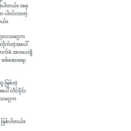
ခဲ့ပါတယ်။ အခု
ငံက ပါဝင်လာတဲ့
တယ်။
ှိ ကုလသမဂ္ဂက
ာလိုက်တဲ့အပေါ်
်ခံ အားပေးဖို့
်း စစ်ဆေးရေး
ေ ဖြစ်တဲ့
ါ် လိင်ပိုင်း
ုလသမဂ္ဂက
ာ ဖြစ်ပါတယ်။