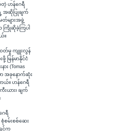
်တဲ့ ဟန်ဂေရီ
့ အဆိုပြုချက်
တ်များအဖွဲ့
 ကြိုဆိုခဲ့ကြပါ
ယ်။
တ်မှု ကျူးလွန်
့ မြန်မာနိုင်ငံ
းနား (Tomas
ှာ အခုနောက်ဆုံး
ပါတယ်။ ဟန်ဂေရီ
်ကီးယား၊ ချက်
။
ဂေရီ
 စုံစမ်းစစ်ဆေး
ရှင်က