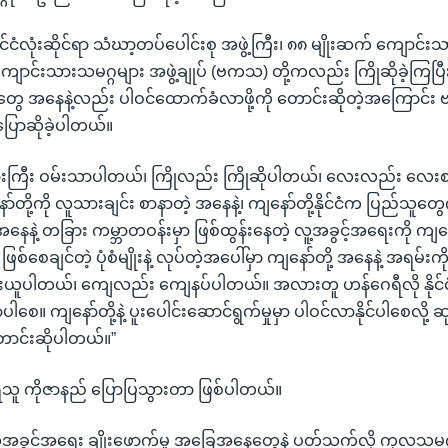
ိုင်ငံလုံးဆိုင်ရာ သံဃာ့တပ်ပေါင်းစု အဖွဲ့ကြီး၊ ၈၈ မျိုးဆက် ကျောင်းသာ
ရာ ကျောင်းသားသမဂ္ဂများ အဖွဲ့ချုပ် (ဗကသ) တို့ကလည်း ကြိုဆိုခဲ့ကြပြီး
်ငံတွေ အနေနဲ့လည်း ပါဝင်ထောက်ခံလာဖို့ကို တောင်းဆိုတဲ့အကြောင်း
ြောဆိုခဲ့ပါတယ်။
းကြီး ဝမ်းသာပါတယ်၊ ကြိုလည်း ကြိုဆိုပါတယ်၊ လေးလည်း လေးစ
ာ်တို့ကို လူသားချင်း စာနာတဲ့ အနေနဲ့၊ ကျနော်တို့နိုင်ငံက ပြည်သူတွေ
နဲ့ တခြား ကမ္ဘာတဝန်းမှာ ဖြစ်ထွန်းနေတဲ့ လူ့အခွင့်အရေးကို ကျနော
ဖြစ်စေချင်တဲ့ ပုံစံမျိုးနဲ့ လုပ်တဲ့အပေါ်မှာ ကျနော်တို့ အနေနဲ့ အရမ်းက
ယူပါတယ်၊ ကျေလည်း ကျေနပ်ပါတယ်။ အလားတူ ဟန်ဂေရီလို နိုင်ငံ
ပါစေ။ ကျနော်တို့နဲ့ ပူးပေါင်းဆောင်ရွက်မှုမှာ ပါဝင်လာနိုင်ပါစေလို
ာင်းဆိုပါတယ်။”
သူ ကိုဇာနည် ပြောပြသွားတာ ဖြစ်ပါတယ်။
့အခွင့်အရေး ချိုးဖောက်မှု အခြေအနေတွေနဲ့ ပတ်သက်လို့ ကုလသမဂ္