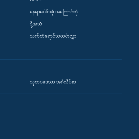
နေရာပေါင်းစုံ အကြောင်းစုံ
ဒို့အသံ
သက်တံရောင်သတင်းလွှာ
သုတပဒေသာ အင်္ဂလိပ်စာ