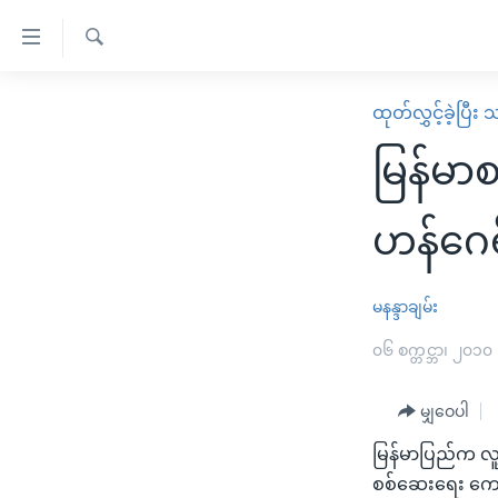
သုံး
ရ
ရှာဖွေ
လွယ်ကူ
မူလစာမျက်နှာ
ထုတ်လွှင့်ခဲ့ပြီ
ရ
စေ
မြန်မာ
လာ
မြန်မာစ
သည့်
ဒ်
ကမ္ဘာ့သတင်းများ
Link
ဗွီဒီယို
နိုင်ငံတကာ
ဟန်ဂေရ
များ
သတင်းလွတ်လပ်ခွင့်
အမေရိကန်
ပင်မ
ရပ်ဝန်းတခု လမ်းတခု အလွန်
တရုတ်
မနန္ဒာချမ်း
အကြောင်းအရာ
အင်္ဂလိပ်စာလေ့လာမယ်
အစ္စရေး-ပါလက်စတိုင်း
၀၆ စက္တင္ဘာ၊ ၂၀၁၀
သို့
အပတ်စဉ်ကဏ္ဍများ
အမေရိကန်သုံးအီဒီယံ
ကျော်
မျှဝေပါ
ကြည့်
ရေဒီယိုနှင့်ရုပ်သံ အချက်အလက်များ
မကြေးမုံရဲ့ အင်္ဂလိပ်စာ
ရေဒီယို
ရန်
မြန်မာပြည်က လူ
ရေဒီယို/တီဗွီအစီအစဉ်
ရုပ်ရှင်ထဲက အင်္ဂလိပ်စာ
တီဗွီ
ပင်မ
စစ်ဆေးရေး ကော်မရ