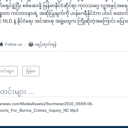
ှင်ဖွဲ့ပြီး စစ်ဆေးဖို့ မြန်မာနိုင်ငံဆိုင်ရာ ကုလသမဂ္ဂ လူ့အခွင့်အ
စ္စတာ ကင်တားနားရဲ့ အဆိုပြုချက်ကို ဟန်ဂေရီနိုင်ငံက ပါဝင် ထောက
D နဲ့ နိုင်ငံရေး အင်အားစု အဖွဲ့တွေက ကြိုဆိုတဲ့အကြောင်း ပြောဆ
Follow us
ပရင့်ထုတ်ရန်
သတင်းများ
မြန်မာ
်းများ ...
oanews.com/MediaAssets2/burmese/2010_09/09-06-
ports_For_Burma_Crimes_Inquiry_NC.Mp3