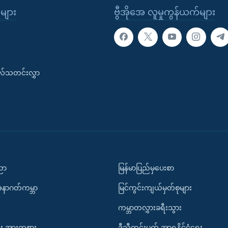
ုများ
ဗွီအိုအေ လူမှုကွန်ယက်များ
းလ်သတင်းလွှာ
ပညာ
မြန်မာပြည်မှပေးစာ
အနာဂတ်ကမ္ဘာ
မြင်ကွင်းကျယ်မှတ်စုများ
ကမ္ဘာတလွှားခရီးသွား
း အားကစား
ဒီသီတင်းပတ် အာရှနိုင်ငံရေး