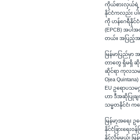
သုတပဒေသာ အင်္ဂလိပ်စာ
အ
ကိုယ်စားလှယ်ရဲ့
ညွန်း
နိုင်ငံကလည်း ပ
စာမျက်နှာ
ကို ဟန်ဂေရီနို
သို့
(EPCB) အပါအဝင် 
ကျော်
တယ်။ အပြည့်အစ
ကြည့်
ရန်
မြန်မာပြည်မှာ 
ရှာဖွေ
တာတွေ ရှိမရှိ ဆိ
ရန်
ဆိုင်ရာ ကုလသမ
နေရာ
Ojea Quintana)
သို့
EU ဥရောပသမဂ္ဂ အ
ကျော်
ဟာ ဒီအဆိုပြုချ
ရန်
သမ္မတနိုင်ငံ၊ ကန
မြန်မာ့အရေး ဥရေ
နိုင်ငံခြားရေး
နိုင်လိမ့်မယ်၊ 