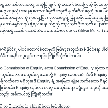
 မစ္စတာ ကင်တားနားရဲ့ အဆိုပြုချက်ကို ထောက်ခံလာကြတဲ့ နိုင်ငံတွေ
ဂ္ဂ တခုလုံး အနေနဲ့ ထောက်ခံဖို့ကို အခုထိ နှုတ်ဆိတ်နေတဲ့ အပေါ်မ
ှုတ်ဆိတ်နေတာကို ရပ်တန့်ပြီး ကုလသမဂ္ဂရဲ့ မြန်မာနိုင်ငံဆိုင်ရာ ဆုံး
း ကော်မရှင်တရပ် ဖွဲ့စည်းရေး ကိစ္စကို ထည့်သွင်းဖို့အတွက် ပြောဆို
အလုပ်အမှုဆောင် ကော်မတီဝင် ဆေးလ်ဗား မေကာ (Silver Meikar) က ပ
ီနိုင်ငံရဲ့ ပါဝင်ထောက်ခံလာမှုကို မြန်မာ့အတိုက်အခံ နိုင်ငံရေး ပါ
ဒီမိုကရေစီ အဖွဲ့ချုပ်ကလည်း ကြိုဆိုလိုက်ပါတယ်။
္စာက Commission of Enquiry လေ။ Commission of Enquiry ဆိုတာ 
 ဟုတ်သလား၊ မဟုတ်ဘူးလားလို့ Enquiry လုပ်တာပဲ။ ဒီလို Enquiry
့်ကွက်စရာ မရှိဘူး။ ဒီ Enquiry ရဲ့ အဖြေက ချိုးဖောက်နေတာ ရှိရင
ဖြစ်မယ်။ Enquiry လုပ်တာ ဘာမှ မှားယွင်းစရာ မရှိဘူး။ အခုလို ထောက်
လည်း အန်ကယ်တို့ ကြိုဆိုတယ်။”
ဂ္ဂိုလ် ဦးဉာဏ်ဝင်း ပြောဆိုခဲ့တာ ဖြစ်ပါတယ်။