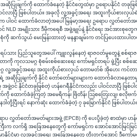
 အဆိုပြုချက်ကို ထောက်ခံနေတဲ့ နိုင်ငံတွေထဲမှာ ဥရောပနိုင်ငံ တခုဖြစ
ါဝင်လာပြီ ဖြစ်ပါတယ်။ အခုလို လူ့အခွင့်အရေး အထူးကိုယ်စားလှယ်ရဲ
င်ငံက ပါဝင် ထောက်ခံလာတဲ့အပေါ် မြန်မာ့အရေး ဥရောပ လွှတ်တော်အမ
NLD အမျိုးသား ဒီမိုကရေစီ အဖွဲ့ချုပ်နဲ့ နိုင်ငံရေး အင်အားစုတွေက
ုံကို ဆက်သွယ် မေးမြန်းထားတဲ့ မနန္ဒာချမ်းက တင်ပြပေးထားပါတ
အရပ်သား ပြည်သူတွေအပေါ် ကျူးလွန်နေတဲ့ ရာဇဝတ်မှုတွေနဲ့ စစ်ရာဇဝ
ုတာကို ကုလသမဂ္ဂ စုံစမ်းစစ်ဆေးရေး ကော်မရှင်တရပ် ဖွဲ့ပြီး စစ်ဆေးဖို
ဂ္ဂ လူ့အခွင့်အရေး အထူးကိုယ်စားလှယ် တောမတ်စ် အိုဟေး ကင်တာ
 ရဲ့ အဆိုပြုချက်ကို နိုင်ငံ တော်တော်များများက ထောက်ခံလာနေတာမ
ဖွဲ့ဝင် နိုင်ငံတခုဖြစ်တဲ့ ဟန်ဂေရီနိုင်ငံကလည်း ပါဝင်လာပြီ ဖြစ်
က်ကို ထောက်ခံခဲ့ကြတဲ့ အမေရိကန်၊ ဗြိတိန်၊ သြစတြေးလျ၊ စလိုဗက
ေဒါတို့ပြီးရင် နောက်ဆုံး ထောက်ခံခဲ့တဲ့ ၇ ခုမြောက်နိုင်ငံ ဖြစ်ပါတယ်
ာပ လွှတ်တော်အမတ်များအဖွဲ့ (EPCB) ကို ပေးပို့ခဲ့တဲ့ စာထဲမှာ ဟန်
ဝန်ကြီးက လက်ရှိ အခြေအနေတွေကို ကော်မရှင်က အောင်အောင်မြင်မြင်
မြန်မာနိုင်ငံမှာ လူ့အခွင့်အရေး အခြေအနေတွေ တိုးတက်အောင် ဒီကော်မ