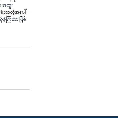
ရေး အထူး
်ခံလာတဲ့အပေါ်
ိုခဲ့ကြတာ ဖြစ်