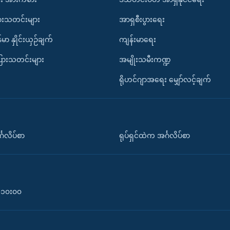
ားသတင်းများ
အာရှစီးပွားရေး
်မာ နှိုင်းယှဉ်ချက်
ကျန်းမာရေး
ပြားသတင်းများ
အမျိုးသမီးကဏ္ဍ
ရိုဟင်ဂျာအရေး မျှော်လင့်ချက်
်္ဂလိပ်စာ
ရုပ်ရှင်ထဲက အင်္ဂလိပ်စာ
၀-၁၀း၀၀