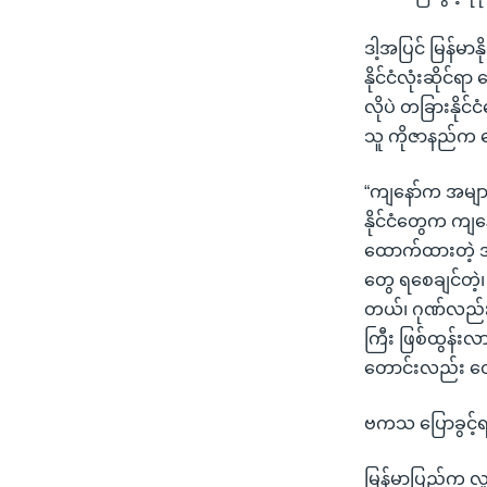
ဒါ့အပြင် မြန်မာန
နိုင်ငံလုံးဆိုင်
လိုပဲ တခြားနိုင
သူ ကိုဇာနည်က ပ
“ကျနော်က အမျာ
နိုင်ငံတွေက ကျနေ
ထောက်ထားတဲ့ အနေ
တွေ ရစေချင်တဲ့၊ 
တယ်၊ ဂုဏ်လည်း
ကြီး ဖြစ်ထွန်းလာ
တောင်းလည်း တေ
ဗကသ ပြောခွင့်ရ
မြန်မာပြည်က လူ