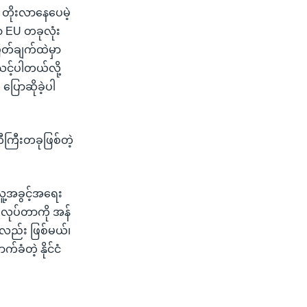
 တိုးလာနေပေမဲ့
ှာ EU တခုလုံး
ဖြတ်ချက်ထဲမှာ
သင့်ပါတယ်လို့
ြောဆိုခဲ့ပါ
တီကြီးတခုဖြစ်တဲ့
လူ့အခွင့်အရေး
 လုပ်တာကို အန်
်လည်း ဖြစ်မယ်၊
ခံတဲ့ နိုင်ငံ