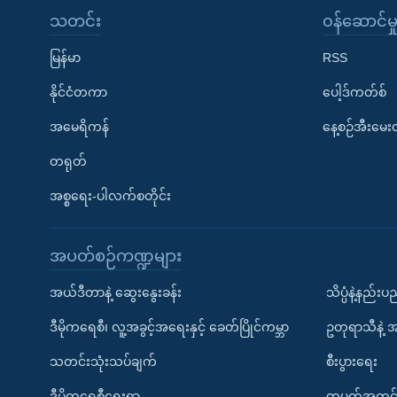
သတင်း
၀န်ဆောင်မှ
မြန်မာ
RSS
နိုင်ငံတကာ
ပေါ့ဒ်ကတ်စ်
အမေရိကန်
နေ့စဉ်အီးမေ
တရုတ်
အစ္စရေး-ပါလက်စတိုင်း
အပတ်စဉ်ကဏ္ဍများ
အယ်ဒီတာနဲ့ ဆွေးနွေးခန်း
သိပ္ပံနဲ့နည်း
ဒီမိုကရေစီ၊ လူ့အခွင့်အရေးနှင့် ခေတ်ပြိုင်ကမ္ဘာ
ဥတုရာသီနဲ့ 
သတင်းသုံးသပ်ချက်
စီးပွားရေး
ဒီမိုကရေစီရေးရာ
တပတ်အတွင်