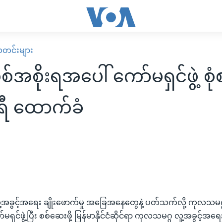
း သတင်းများ
စ်အစိုးရအပေါ် ကော်မရှင်ဖွဲ့ စု
ီ ထောက်ခံ
့အခွင့်အရေး ချိုးဖောက်မှု အခြေအနေတွေနဲ့ ပတ်သက်လို့ ကုလသမဂ္
ှင်ဖွဲ့ပြီး စစ်ဆေးဖို့ မြန်မာနိုင်ငံဆိုင်ရာ ကုလသမဂ္ဂ လူ့အခွင့်အ