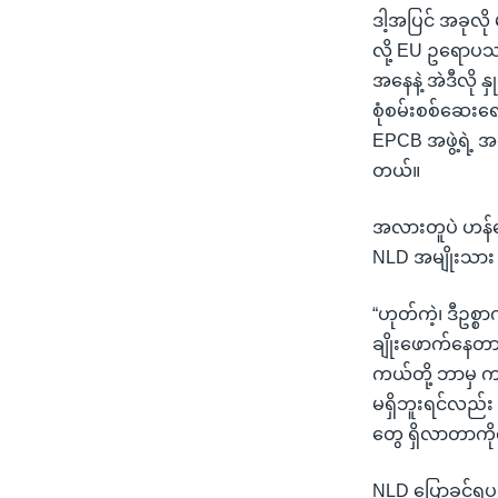
ဒါ့အပြင် အခုလို
လို့ EU ဥရောပသမ
အနေနဲ့ အဲဒီလို န
စုံစမ်းစစ်ဆေးရေ
EPCB အဖွဲ့ရဲ့ 
တယ်။
အလားတူပဲ ဟန်ဂေရ
NLD အမျိုးသား 
“ဟုတ်ကဲ့၊ ဒီဥစ
ချိုးဖောက်နေတာ
ကယ်တို့ ဘာမှ ကန
မရှိဘူးရင်လည်း 
တွေ ရှိလာတာကို
NLD ပြောခွင့်ရပု