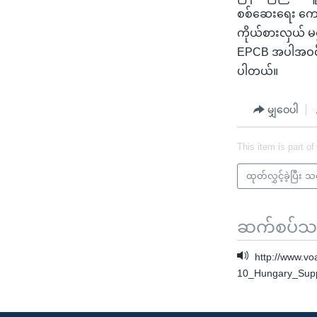
စစ်ဆေးရေး ကော်မရ
ကိုယ်စားလှယ် မ
EPCB အပါအဝင် NL
ပါတယ်။
မျှဝေပါ
This item is part of
ထုတ်လွှင့်ခဲ့ပြီး 
ဆက်စပ်သတင
http://www.v
10_Hungary_Sup