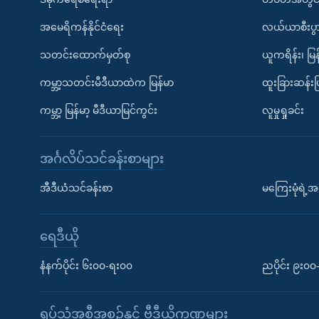
အမေရိကန်နိုင်ငံရေး
လယ်ယာစီးပွ
သတင်းထောက်မှတ်စု
ယူကရိန်း၊ မြန
ကမ္ဘာ့သတင်းမီဒီယာထဲက မြန်မာ
ထူးခြားဆန်း
ကမ္ဘာ့ မြန်မာ့ မီဒီယာမြင်ကွင်း
လူမှုရှုခင်း
အင်္ဂလိပ်သင်ခန်းစာများ
အီဒီယံသင်ခန်းစာ
မကြေးမုံရဲ့အင
ရေဒီယို
နံနက်ပိုင်း ၆း၀၀-ရး၀၀
ညပိုင်း ၉း၀
ရုပ်သံအစီအစဉ်နှင့် ဗွီဒီယိုကဏ္ဍများ