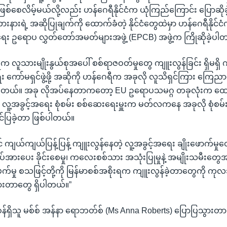
စေလိမ့်မယ်လို့လည်း ဟန်ဂေရီနိုင်ငံက ယုံကြည်ကြောင်း ပြောဆို
ားနားရဲ့ အဆိုပြုချက်ကို ထောက်ခံတဲ့ နိုင်ငံတွေထဲမှာ ဟန်ဂေရီနိုင်
ရေး ဥရောပ လွှတ်တော်အမတ်များအဖွဲ့ (EPCB) အဖွဲ့က ကြိုဆိုခဲ့ပါ
ရက လူသားမျိုးနွယ်စုအပေါ် စစ်ရာဇဝတ်မှုတွေ ကျူးလွန်ခြင်း ရှိမရ
း ကော်မရှင်ဖွဲ့ဖို့ အဆိုကို ဟန်ဂေရီက အခုလို လူသိရှင်ကြား ကြေည
ိုပါတယ်။ အခု လိုအပ်နေတာကတော့ EU ဥရောပသမဂ္ဂ တခုလုံးက ထောက
 လူ့အခွင့်အရေး စုံစမ်း စစ်ဆေးရေးမှူးက မတ်လကနေ အခုလို စုံစမ
့ တင်ပြခဲ့တာ ဖြစ်ပါတယ်။
ျယ်ကျယ်ပြန့်ပြန့် ကျူးလွန်နေတဲ့ လူ့အခွင့်အရေး ချိုးဖောက်မှုတွ
အားပေး ခိုင်းစေမှု၊ ကလေးစစ်သား အသုံးပြုမှုနဲ့ အမျိုးသမီးတွေအပေ
က်မှု စသဖြင့်တို့ကို မြန်မာစစ်အစိုးရက ကျူးလွန်ခဲ့တာတွေကို က
းတာတွေ ရှိပါတယ်။”
န်ရှိသူ မစ်စ် အန်နာ ရောဘတ်စ် (Ms Anna Roberts) ပြောပြသွားတ