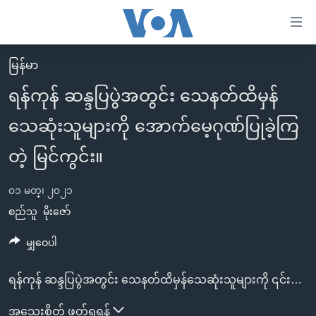
သုံး
ရ
လွယ်ကူ
မြန်မာ
မူလစာမျက်နှာ
စေ
ရန်ကုန် ဆန္ဒပြပွဲအတွင်း သေနတ်ထိမှန်
မြန်မာ
သည့်
သေဆုံးသူများကို အောက်မေ့ဂုဏ်ပြုခဲ့ကြ
ကမ္ဘာ့သတင်းများ
Link
ဗွီဒီယို
နိုင်ငံတကာ
တဲ့ မြင်ကွင်း။
များ
သတင်းလွတ်လပ်ခွင့်
အမေရိကန်
ပင်မ
၀၁ မတ္၊ ၂၀၂၁
ရပ်ဝန်းတခု လမ်းတခု အလွန်
တရုတ်
အကြောင်းအရာ
စည်သူ
မိုးဇော်
သို့
အင်္ဂလိပ်စာလေ့လာမယ်
အစ္စရေး-ပါလက်စတိုင်း
မျှဝေပါ
ကျော်
အပတ်စဉ်ကဏ္ဍများ
အမေရိကန်သုံးအီဒီယံ
ကြည့်
ရေဒီယိုနှင့်ရုပ်သံ အချက်အလက်များ
မကြေးမုံရဲ့ အင်္ဂလိပ်စာ
ရေဒီယို
ရန်ကုန် ဆန္ဒပြပွဲအတွင်း သေနတ်ထိမှန်သေဆုံးသူများကို ၎င်းတို့ ကျဆုံးခဲ့ရာနေရာများမှာ ပန်းစည်း ပန်းခြင်းများနဲ့ အောက်မေ့ဂုဏ်ပြုခဲ့ကြတဲ့ မြင်ကွင်း။
ရန်
ပင်မ
ရေဒီယို/တီဗွီအစီအစဉ်
ရုပ်ရှင်ထဲက အင်္ဂလိပ်စာ
တီဗွီ
အသေးစိတ် ဖတ်ရှုရန်