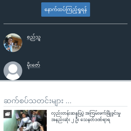
နောက်ထပ်ကြည့်ရှုရန်
စည်သူ
မိုးဇော်
ဆက်စပ်သတင်းများ ...
လှည်းတန်းဆန္ဒပြပွဲ အကြမ်းဖက်ဖြိုခွင်းမှု
အနည်းဆုံး ၂ ဦး သေနတ်ဒဏ်ရာရ