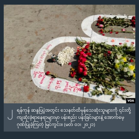
၂
ရန်ကုန် ဆန္ဒပြပွဲအတွင်း သေနတ်ထိမှန်သေဆုံးသူများကို ၎င်းတို့
ကျဆုံးခဲ့ရာနေရာများမှာ ပန်းစည်း ပန်းခြင်းများနဲ့ အောက်မေ့
ဂုဏ်ပြုခဲ့ကြတဲ့ မြင်ကွင်း။ (မတ် ၀၁၊ ၂၀၂၁)