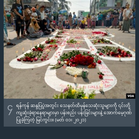
၄
ရန်ကုန် ဆန္ဒပြပွဲအတွင်း သေနတ်ထိမှန်သေဆုံးသူများကို ၎င်းတို့
ကျဆုံးခဲ့ရာနေရာများမှာ ပန်းစည်း ပန်းခြင်းများနဲ့ အောက်မေ့ဂုဏ်
ပြုခဲ့ကြတဲ့ မြင်ကွင်း။ (မတ် ၀၁၊ ၂၀၂၁)