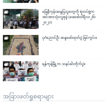
မြေနီကုန်းဆန္ဒပြသူတွေကို ရဲတပ်ဖွဲ့က
အင်အားသုံးလူစုခွဲ (ဖေဖော်ဝါရီလ၊၂၆၊
၂၀၂၁)
ပုဂံညောင်ဦး ဆန္ဒဖော်ထုတ်ပွဲ မြင်ကွင်း။
ရန်ကုန်မြို့က သနပ်ခါးတိုက်ပွဲ။
အခြားဖတ်ရှုစရာများ