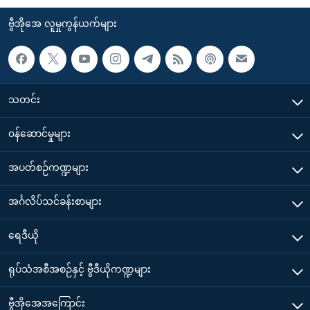
ဗွီအိုအေ လူမှုကွန်ယက်များ
သတင်း
၀န်ဆောင်မှုများ
အပတ်စဉ်ကဏ္ဍများ
အင်္ဂလိပ်သင်ခန်းစာများ
ရေဒီယို
ရုပ်သံအစီအစဉ်နှင့် ဗွီဒီယိုကဏ္ဍများ
ဗွီအိုအေအကြောင်း