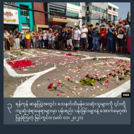
၃
ရန်ကုန် ဆန္ဒပြပွဲအတွင်း သေနတ်ထိမှန်သေဆုံးသူများကို ၎င်းတို့
ကျဆုံးခဲ့ရာနေရာများမှာ ပန်းစည်း ပန်းခြင်းများနဲ့ အောက်မေ့ဂုဏ်
ပြုခဲ့ကြတဲ့ မြင်ကွင်း။ (မတ် ၀၁၊ ၂၀၂၁)