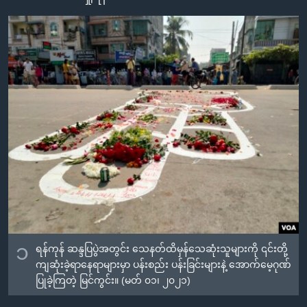
အ
သုတပဒေသာ အင်္ဂလိပ်စာ
ညွန်း
Learning English
စာမျက်နှာ
သို့
ဗွီအိုအေ လူမှုကွန်ယက်များ
ကျော်
ကြည့်
ရန်
ဘာသာစကားများ
ရှာဖွေ
ရန်
နေရာ
သို့
ကျော်
ရန်
၁
ရန်ကုန် ဆန္ဒပြပွဲအတွင်း သေနတ်ထိမှန်သေဆုံးသူများကို ၎င်းတို့
ကျဆုံးခဲ့ရာနေရာများမှာ ပန်းစည်း ပန်းခြင်းများနဲ့ အောက်မေ့ဂုဏ်
ပြုခဲ့ကြတဲ့ မြင်ကွင်း။ (မတ် ၀၁၊ ၂၀၂၁)