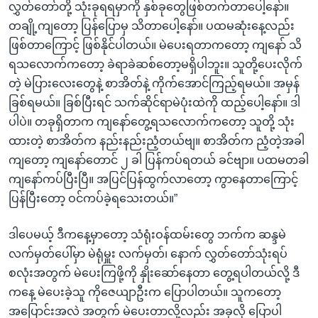
လွှတ်တော်တို့ သုံးခုရရမှာကို နှစ်ခုတွေဖြစ်တက်တာပေါ့နော်။
တချို့ကျတော့ ပြန်ပြောမှ သိတာပေါ့နော်။ ပထမဆုံးနေ့လည်း
ဖြစ်တာကြောင့် ဖြစ်နိုင်ပါတယ်။ မဲပေးရတာကတော့ ကျနော် သိ
ရသလောက်ကတော့ ခဲရာခဲဆစ်တော့မရှိပါဘူး။ သူတို့ပေးလိုက်
တဲ့ မဲပြားလေးတွေနဲ့ စာအိတ်နဲ့ ကိုက်အောင်ကြည့်ရမယ်။ အမှန်
ခြစ်ရမယ်။ ခြစ်ပြီးရင် သက်ဆိုင်ရာမဲပုံးထဲကို ထည့်ပေါ့နော်။ ဒါ
ပါပဲ။ တခုရှိတာက ကျနော်တွေ့ရသလောက်ကတော့ သူတို့ သုံး
ထားတဲ့ စာအိတ်က နည်းနည်းညံ့တယ်ဗျ။ စာအိတ်က ညံ့တဲ့အခါ
ကျတော့ ကျနော်တောင် ၂ ခါ ပြန်ကပ်ရတယ် ခင်ဗျာ။ ပထမတခါ
ကျနော်ကပ်ပြီးပြီ။ အပြင်ပြန်ထွက်လာတော့ ကွာနေတာကြောင့်
ပြန်ပြီးတော့ ဝင်ကပ်ခဲ့ရသေးတယ်။”
ဒါပေမယ့် ဒီကနေ့မှာတော့ သံရုံးဝန်ထမ်းတွေ ဘက်က ဆန္ဒမဲ
လက်မှတ်ပေါ်မှာ မဲရုံမှူး လက်မှတ်၊ နောက် လွှတ်တော်သုံးရပ်
စလုံးအတွက် မဲပေးကြဖို့ကို နှိုးဆော်နေတာ တွေ့ရပါတယ်လို့ ဒီ
ကနေ့ မဲပေးခဲ့သူ ကိုဇေယျာဦးက ပြောပါတယ်။ သူကတော့
အပြောင်းအလဲ အတွက် မဲပေးတာလို့လည်း အခုလို ပြောပါ