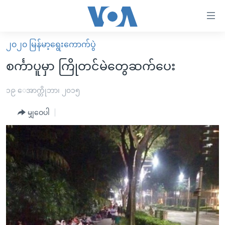
သုံး
ရ
လွယ်ကူ
၂၀၂၀ မြန်မာ့ရွေးကောက်ပွဲ
မူလစာမျက်နှာ
စေ
စင်္ကာပူမှာ ကြိုတင်မဲတွေဆက်ပေး
မြန်မာ
သည့်
ကမ္ဘာ့သတင်းများ
၁၉ ေအာက္တိုဘာ၊ ၂၀၁၅
Link
ဗွီဒီယို
နိုင်ငံတကာ
မျှဝေပါ
များ
သတင်းလွတ်လပ်ခွင့်
အမေရိကန်
ပင်မ
ရပ်ဝန်းတခု လမ်းတခု အလွန်
တရုတ်
အကြောင်းအရာ
သို့
အင်္ဂလိပ်စာလေ့လာမယ်
အစ္စရေး-ပါလက်စတိုင်း
ကျော်
အပတ်စဉ်ကဏ္ဍများ
အမေရိကန်သုံးအီဒီယံ
ကြည့်
ရေဒီယိုနှင့်ရုပ်သံ အချက်အလက်များ
မကြေးမုံရဲ့ အင်္ဂလိပ်စာ
ရေဒီယို
ရန်
ပင်မ
ရေဒီယို/တီဗွီအစီအစဉ်
ရုပ်ရှင်ထဲက အင်္ဂလိပ်စာ
တီဗွီ