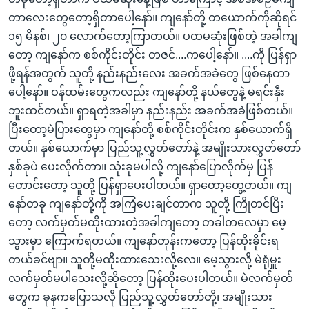
တာလေးတွေတော့ရှိတာပေါ့နော်။ ကျနော်တို့ တယောက်ကိုဆိုရင်
၁၅ မိနစ်၊ ၂၀ လောက်တော့ကြာတယ်။ ပထမဆုံးဖြစ်တဲ့ အခါကျ
တော့ ကျနော်က စစ်ကိုင်းတိုင်း တဇင်....ကပေါ့နော်။ ....ကို ပြန်ရှာ
ဖို့ရန်အတွက် သူတို့ နည်းနည်းလေး အခက်အခဲတွေ ဖြစ်နေတာ
ပေါ့နော်။ ဝန်ထမ်းတွေကလည်း ကျနော်တို့ နယ်တွေနဲ့ မရင်းနှီး
ဘူးထင်တယ်။ ရှာရတဲ့အခါမှာ နည်းနည်း အခက်အခဲဖြစ်တယ်။
ပြီးတော့မဲပြားတွေမှာ ကျနော်တို့ စစ်ကိုင်းတိုင်းက နှစ်ယောက်ရှိ
တယ်။ နှစ်ယောက်မှာ ပြည်သူ့လွှတ်တော်နဲ့ အမျိုးသားလွှတ်တော်
နှစ်ခုပဲ ပေးလိုက်တာ။ သုံးခုမပါလို့ ကျနော်ပြောလိုက်မှ ပြန်
တောင်းတော့ သူတို့ ပြန်ရှာပေးပါတယ်။ ရှာတော့တွေ့တယ်။ ကျ
နော်တခု ကျနော်တို့ကို အကြံပေးချင်တာက သူတို့ ကြိုတင်ပြီး
တော့ လက်မှတ်မထိုးထားတဲ့အခါကျတော့ တခါတလေမှာ မေ့
သွားမှာ ကြောက်ရတယ်။ ကျနော်တုန်းကတော့ ပြန်ထိုးခိုင်းရ
တယ်ခင်ဗျာ။ သူတို့မထိုးထားသေးလို့လေ။ မေ့သွားလို့ မဲရုံမှူး
လက်မှတ်မပါသေးလို့ဆိုတော့ ပြန်ထိုးပေးပါတယ်။ မဲလက်မှတ်
တွေက ခုနကပြောသလို ပြည်သူ့လွှတ်တော်တို့၊ အမျိုးသား