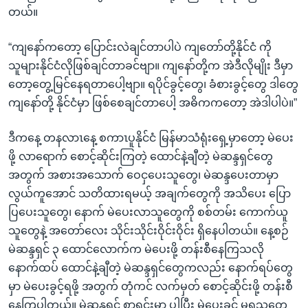
တယ်။
“ကျနော်ကတော့ ပြောင်းလဲချင်တာပါပဲ ကျတော်တို့နိုင်ငံ ကို
သူများနိုင်ငံလိုဖြစ်ချင်တာခင်ဗျာ။ ကျနော်တို့က အဲဒီလိုမျိုး ဒီမှာ
တော့တွေ့မြင်နေရတာပေါ့ဗျာ။ ရပိုင်ခွင့်တွေ၊ ခံစားခွင့်တွေ ဒါတွေ
ကျနော်တို့ နိုင်ငံမှာ ဖြစ်စေချင်တာပေါ့ အဓိကကတော့ အဲဒါပါပဲ။”
ဒီကနေ့ တနလာၤနေ့ စကာၤပူနိုင်ငံ မြန်မာသံရုံးရှေ့မှာတော့ မဲပေး
ဖို့ လာရောက် စောင့်ဆိုင်းကြတဲ့ ထောင်နဲ့ချီတဲ့ မဲဆန္ဒရှင်တွေ
အတွက် အစားအသောက် ဝေငှပေးသူတွေ၊ မဲဆန္ဒပေးတာမှာ
လွယ်ကူအောင် သတိထားရမယ့် အချက်တွေကို အသိပေး ပြော
ပြပေးသူတွေ၊ နောက် မဲပေးလာသူတွေကို စစ်တမ်း ကောက်ယူ
သူတွေနဲ့ အတော်လေး သိုင်းသိုင်းဝိုင်းဝိုင်း ရှိနေပါတယ်။ နေ့စဉ်
မဲဆန္ဒရှင် ၃ ထောင်လောက်က မဲပေးဖို့ တန်းစီနေကြသလို
နောက်ထပ် ထောင်နဲ့ချီတဲ့ မဲဆန္ဒရှင်တွေကလည်း နောက်ရပ်တွေ
မှာ မဲပေးခွင့်ရဖို့ အတွက် တုံကင် လက်မှတ် စောင့်ဆိုင်းဖို့ တန်းစီ
နေကြပါတယ်။ မဲဆန္ဒရှင် စာရင်းမှာ ပါပြီး မဲပေးခွင့် မရသူတွေ