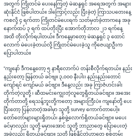
အတွက် ကြိုတင်မဲ ပေးနေကြတဲ့ မဲဆန္ဒရှင် အရေအတွက် အများ
ဆုံးနိုင်ငံ ဖြစ်ပါတယ်။ ဒါကြောင့်လည်း ပြီးခဲ့တဲ့ ကြာသပတေးနေ့
ကစလို့ ၄ ရက်တာ ကြိုတင်မဲပေးရက် သတ်မှတ်ခဲ့တာကနေ အခု
နောက်ထပ် ၃ ရက် ထပ်တိုးပြီး အောက်တိုဘာလ ၂၁ ရက်နေ့
အထိ တိုးလိုက်ရပါတယ်။ ဒီကနေ့မှာတော့ မဲဆန္ဒရှင် ၃ ထောင်
လောက် မဲပေးခဲ့တယ်လို့ ကြိုတင်မဲပေးခဲ့သူ ကိုဇေယျာဦးက
ပြောပါတယ်။
“ကျနော် ဒီကနေ့တော့ ၅ နာရီလောက်ပဲ တန်းစီလိုက်ရတယ်။ နည်း
နည်းတော့ မြန်တယ် ခင်ဗျ။ ၃,၀၀၀ နီးပါး၊ နည်းနည်းတောင်
ကျော်ရင် ကျော်မယ် ခင်ဗျာ။ ဒီနေ့လည်း အခု ကြာဇံဟင်းခါး
တိုက်တဲ့လူတို့ ၊ ဆီထမင်းကျွေးတဲ့လူတွေရှိတယ်ခင်ဗျာ။ အအေး
တိုက်တာတို့ ရေသန့်ဘူးတို့ကတော့ အများကြီးပဲ။ ကျနော်တို့ ပေး
ပြီးတော့ ပြန်လာတဲ့အခါမှာ သူတို့ survey ကောက်တာပေါ့။
တော်တော်များများရှိတယ်၊ နှစ်ဖွဲ့လောက်ရှိတယ်ခင်ဗျာ။ မပေး
ခင်မှာလည်း သူတို့ မမှားအောင် သူတို့ ဘာညာတွေ ပြောပေးတဲ့
အဖွဲ့လည်း ရှိတယ်ခင်ဗျာ။ သူတို့ ဖြစ်နိုင်တဲ့ဟာတွေ စစ်တမ်း