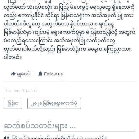
လွှတ်တော် သုံးရပ်စလုံး အပြည့် မဲပေးခွင့် မရသူတွေ ရှိနေတာကို
လည်း စကာၤပူနိုင်ငံ ဆိုင်ရာ မြန်မာသံရုံးက အသိအမှတ်ပြု ထား
ပါတယ်။ ဒီလူတွေ အတွက်တော့ နိုဝင်ဘာလ ၈ ရက်နေ့
မြန်မာနိုင်ငံမှာ ကျင်ပမဲ့ ရွေးကောက်ပွဲမှာ မဲပြန်ထည့်နိုင်ဖို့ အတွက်
မဲမထည့်ရသေးကြောင်း အသိအမှတ်ပြု လက်မှတ်တွေ
ထုတ်ပေးပါမယ်လို့လည်း မြန်မာသံရုံးက မနေ့က ကြေညာထား
ပါတယ်။
မျှဝေပါ
Follow us
This item is part of
မြန်မာ
၂၀၂၀ မြန်မာ့ရွေးကောက်ပွဲ
ဆက်စပ်သတင်းများ ...
ကြိုတင်မဲပေးခွင့်ရက် ထပ်တိုးလိုက်ရတဲ့ စကာၤပူနိုင်ငံ