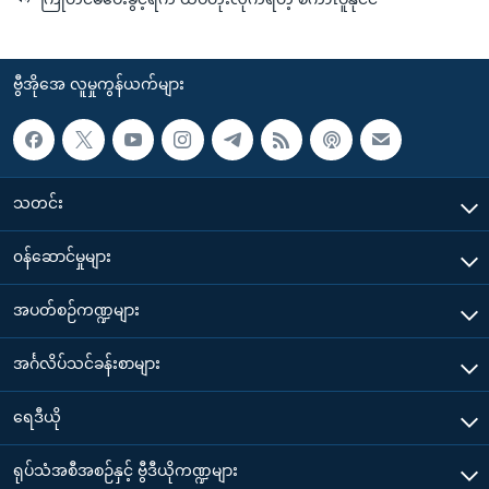
ဗွီအိုအေ လူမှုကွန်ယက်များ
သတင်း
၀န်ဆောင်မှုများ
အပတ်စဉ်ကဏ္ဍများ
အင်္ဂလိပ်သင်ခန်းစာများ
ရေဒီယို
ရုပ်သံအစီအစဉ်နှင့် ဗွီဒီယိုကဏ္ဍများ