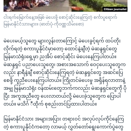
အ
သုတပဒေသာ အင်္ဂလိပ်စာ
ညွန်း
Learning English
ငါးရက်မြောက်နေ့အဖြစ် မဲပေးဖို့ စောင့်ဆိုင်းနေကြတဲ့ စင်္ကာပူရောက်
စာမျက်နှာ
မြန်မာနိုင်ငံသားများ။ (ဓာတ်ပုံ-ကိုဝဏ္ဏသိမ်းစော)
သို့
ဗွီအိုအေ လူမှုကွန်ယက်များ
ကျော်
မဲပေးမယ့်သူတွေ များလွန်းတာကြောင့် မဲပေးခွင့်ရက် ထပ်တိုး
ကြည့်
လိုက်ရတဲ့ စကာၤပူနိုင်ငံမှာတော့ ထောင်နဲ့ချီတဲ့ မဲဆန္ဒရှင်တွေ
ရန်
ဘာသာစကားများ
မြန်မာသံရုံးရှေ့မှာ ညအိပ် စောင့်ဆိုင်း မဲပေးနေကြပါတယ်။
ရှာဖွေ
မဲဆန္ဒရှင် ပညာပေးသူတွေ၊ အစားအသောက် ဝေငှပေးသူတွေက
ရန်
လည်း နာရီနဲ့ချီ စောင့်ဆိုင်းနေကြရတဲ့ မဲဆန္ဒရှင်တွေ အဆင်ပြေ
နေရာ
စေဖို့ ကူညီပေးနေကြပါတယ်။ ကြိုတင်မဲပေးမှု အရှိန်ရလာတာနဲ့
သို့
အမျှ မြန်မာသံရုံး ဝန်ထမ်းတွေဘက်ကလည်း မဲဆန္ဒရှင်တွေကို ပို
ကျော်
ပြီး အကူအညီတွေ ပေးလာတယ်လို့ မဲပေးခဲ့သူတွေက ပြောပါ
ရန်
တယ်။ မသိင်္ဂ ီထိုက် စုစည်းတင်ပြထားပါတယ်။
မြန်မာနိုင်ငံသား အများအပြား တရားဝင် အလုပ်လုပ်ကိုင်နေကြ
တဲ့ စကာၤပူနိုင်ငံကတော့ လာမယ့် လွှတ်တော်ရွေးကောက်ပွဲတွေ