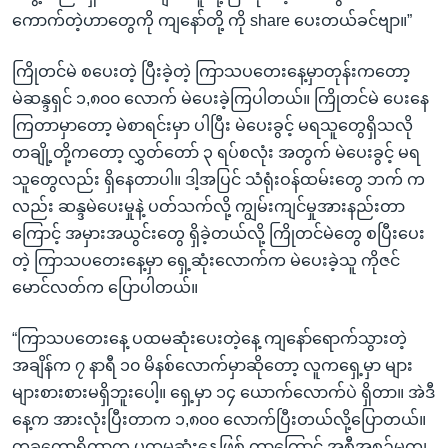
ကောက်တဲ့ဟာတွေကို ကျနော်တို့ ကို share ပေးတယ်ခင်ဗျာ။”
ကြိုတင်မဲ စပေးတဲ့ ပြီးခဲ့တဲ့ ကြာသပတေးနေ့မှာတုန်းကတော့
မဲဆန္ဒရှင် ၁,၈၀၀ လောက် မဲပေးခဲ့ကြပါတယ်။ ကြိုတင်မဲ ပေးနေ
ကြတာမှာတော့ မဲစာရင်းမှာ ပါပြီး မဲပေးခွင့် မရသူတွေရှိသလို
တချို့တို့ကတော့ လွှတ်တော် ၃ ရပ်စလုံး အတွက် မဲပေးခွင့် မရ
သူတွေလည်း ရှိနေတာပါ။ ဒါ့အပြင် သံရုံးဝန်ထမ်းတွေ ဘက် က
လည်း ဆန္ဒမဲပေးမှုနဲ့ ပတ်သက်လို့ ကျွမ်းကျင်မှုအားနည်းတာ
ကြောင့် အမှားအယွင်းတွေ ရှိခဲ့တယ်လို့ ကြိုတင်မဲတွေ စပြီးပေး
တဲ့ ကြာသပတေးနေ့မှာ ရှေ့ဆုံးလောက်က မဲပေးခဲ့သူ ကိုဇင်
မောင်လတ်က ပြောပါတယ်။
“ကြာသပတေးနေ့ ပထမဆုံးပေးတဲ့နေ့ ကျနော်ရောက်သွားတဲ့
အချိန်က ၇ နာရီ ၁၀ မိနစ်လောက်မှာဆိုတော့ လူကရှေ့မှာ များ
များစားစားမရှိဘူးပေါ့။ ရှေ့မှာ ၁၄ ယောက်လောက်ပဲ ရှိတာ။ အဲဒီ
နေ့က အားလုံးပြီးတာက ၁,၈၀၀ လောက်ပြီးတယ်လို့ပြောတယ်။
တခုတော့ရှိတာက ပထမဆုံးနေ့ဖြစ် တာကြောင့် အစီအစဉ်မကျ