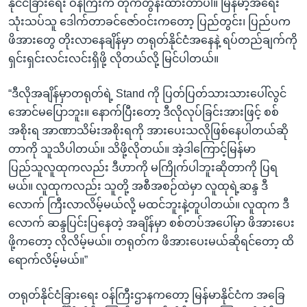
နိုင်ငံခြားရေး ဝန်ကြီးက တိုက်တွန်းထားတာပါ။ မြန်မာ့အရေး
သုံးသပ်သူ ဒေါက်တာခင်ဇော်ဝင်းကတော့ ပြည်တွင်း၊ ပြည်ပက
ဖိအားတွေ တိုးလာနေချိန်မှာ တရုတ်နိုင်ငံအနေနဲ့ ရပ်တည်ချက်ကို
ရှင်းရှင်းလင်းလင်းရှိဖို့ လိုတယ်လို့ မြင်ပါတယ်။
“ဒီလိုအချိန်မှာတရုတ်ရဲ့ Stand ကို ပြတ်ပြတ်သားသားပေါ်လွင်
အောင်မပြောဘူး။ နောက်ပြီးတော့ ဒီလိုလုပ်ခြင်းအားဖြင့် စစ်
အစိုးရ အာဏာသိမ်းအစိုးရကို အားပေးသလိုဖြစ်နေပါတယ်ဆို
တာကို သူသိပါတယ်။ သိဖို့လိုတယ်။ အဲ့ဒါကြောင့်မြန်မာ
ပြည်သူလူထုကလည်း ဒီဟာကို မကြိုက်ပါဘူးဆိုတာကို ပြရ
မယ်။ လူထုကလည်း သူတို့ အစီအစဉ်ထဲမှာ လူထုရဲ့ဆန္ဒ ဒီ
လောက် ကြီးလာလိမ့်မယ်လို့ မထင်ဘူးနဲ့တူပါတယ်။ လူထုက ဒီ
လောက် ဆန္ဒပြင်းပြနေတဲ့ အချိန်မှာ စစ်တပ်အပေါ်မှာ ဖိအားပေး
ဖို့ကတော့ လိုလိမ့်မယ်။ တရုတ်က ဖိအားပေးမယ်ဆိုရင်တော့ ထိ
ရောက်လိမ့်မယ်။”
တရုတ်နိုင်ငံခြားရေး ဝန်ကြီးဌာနကတော့ မြန်မာနိုင်ငံက အခြေ