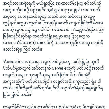
အရပ်သားအစိုးရကို ဖယ်ရှားပြီး အာဏာသိမ်းခဲ့တဲ့ စစ်တပ်ကို
အကူအညီပေးဖို့ ပညာရှင်တွေနဲ့ နည်းပညာပစ္စည်း အထောက်
အပံ့တွေ ပေးနေတယ်ဆိုတဲ့ သတင်းတွေ အင်တာနက် လူမှု
ကွန်ရက်တွေမှာ ထွက်ပေါ်လာခဲ့ပြီးနောက် တရုတ်နိုင်ငံကို ဖိအား
ပေးတဲ့ လှုပ်ရှားမှုတွေ ပေါ်ပေါက်လာတာပါ။ ဒီနေ့မှာဆိုရင်လည်း
မြန်မာနိုင်ငံဆိုင်ရာ တရုတ်သံရုံးရှေ့မှာ ဆန္ဒပြသူတွေက
အာဏာသိမ်းထားတဲ့ စစ်တပ်ကို အားပေးကူညီတာတွေ မလုပ်ဖို့
တောင်းဆိုခဲ့ကြပါတယ်။
“ဒီစစ်တပ်ကနေ မတရား လွတ်လပ်ခွင့်တွေ၊ ဖော်ပြခွင့်တွေကို
ပိတ်ပင်ဖို့အတွက် အင်တာနက် Server တွေကို ပိတ်ပင်ဖို့အတွက်
တရုတ်ကနေ အကူအညီယူနေတယ် ကြားပါတယ်။ အဲ့ဒီ
အကူအညီကို ပိတ်ပင်ပေးဖို့ပါ။ တရုတ်အစိုးရကိုလည်း ရှုံချပါ
တယ်။ အဲ့ဒီကိစ္စကို ဖော်ထုတ်ချင်လို့ တရုတ်သံရုံးကို ရွေးချယ်ရ
ခြင်းဖြစ်ပါတယ်။”
တရုတ်နိုင်ငံက နည်းပညာဆိုင်ရာ ပစ္စည်းတွေနဲ့ ကျွမ်းကျင်သူတွေ