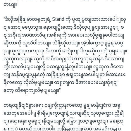
တယျ။
“ဒီလိုအခြိနျမှာတရုတျရဲ့ Stand ကို ပွတျပွတျသားသားပေါျလှ
ငျအောငျမပွောဘူး။ နောကျပွီးတော့ ဒီလိုလုပျခွငျးအားဖွင့ျ စ
ဈအစိုးရ အာဏာသိမျးအစိုးရကို အားပေးသလိုဖွဈနပေါတယျ
ဆိုတာကို သူသိပါတယျ။ သိဖို့လိုတယျ။ အဲ့ဒါကွောင့ျမွနျမာပွ
ညျသူလူထုကလညျး ဒီဟာကို မကွိုကျပါဘူးဆိုတာကို ပွရမယျ။
လူထုကလညျး သူတို့ အစီအစဉျထဲမှာ လူထုရဲ့ဆန်ဒ ဒီလောကျ
ကွီးလာလိမ့ျမယျလို့ မထငျဘူးနဲ့တူပါတယျ။ လူထုက ဒီလော
ကျ ဆန်ဒပွငျးပွနတေဲ့ အခြိနျမှာ စဈတပျအပေါျမှာ ဖိအားပေး
ဖို့ကတော့ လိုလိမ့ျမယျ။ တရုတျက ဖိအားပေးမယျဆိုရငျ
တော့ ထိရောကျလိမ့ျမယျ။”
တရုတျနိုငျငံခွားရေး ဝနျကွီးဌာနကတော့ မွနျမာနိုငျငံက အခွ
အေတှအေပေါျ စိုးရိမျကွောငျးနဲ့ သကျဆိုငျသူတှကွေား ညှိနှို
ငျးဆှေးနှေး ဖွရှေငျးနိုငျမယျလို့ မြှောျလင့ျကွောငျး မနေ့တု
နျးကပဲ ပွောဆိုထားတာပါ။ တခြိနျတညျးမှာပဲ အမရေိကနျ ပွ