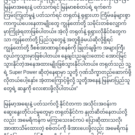
မြန်မာအရေးနဲ့ ပတ်သက်ရင် မြန်မာစစ်တပ်ရဲ့ ရက်စက်
ကြမ်းကြုတ်မှုနဲ့ ပတ်သက်ရင် တရုတ်နဲ့ ရုရှားဟာ ကြိမ်ဖန်များစွာ
ကာကွယ်ပေးနေတာမျိုးတွေ ကျွန်တော်တို့ သမိုင်းတစ်လျှောက်
မှာကြုံခဲ့ရတာဖြစ်ပါတယ်။ အဲ့လို တရုတ်နဲ့ ရုရှားလိုနိုင်ငံတွေက
သာ ကျွန်တော်တို့ ပြည်သူတွေနဲ့ အတူရှိခဲ့မယ်ဆိုလို့ရှိရင်
ကျွန်တော်တို့ ဒီစစ်အာဏာရှင်စနစ်ကို ဖြုတ်ချဖို့က အများကြီး
လွယ်ကူသွားမှာဖြစ်ပါတယ်။ နေ့ချင်းညချင်းတောင် အောင်မြင်
သွားနိုင်တဲ့အနေအထားမျိုးဖြစ်သွားနိုင်ပါတယ်။ တရုတ်သည် သူ့
ရဲ့ Super Power ဆိုတဲ့နေရာမှာ သူတို့ ဂုဏ်သိက္ခာတည်ဆောက်ဖို့
လိုတယ်ပေါ့နှော်။ အဲ့တာကြောင့်မို့လို့ သူတို့အနေနဲ့ မြန်မာပြည်သူ
တွေရဲ့ ဆန္ဒကို လေးစားဖို့လိုပါတယ်။”
မြန်မာ့အရေးနဲ့ ပတ်သက်လို့ နိုင်ငံတကာ အသိုင်းအဝန်းက
ဆွေးနွေးတိုင်ပင်မှုတွေမှာ တရုတ်နိုင်ငံက နှုတ်ဆိတ်နေတယ်လို့
လည်း အမေရိကန်က မကြာသေးခင်ကပဲ ပြောဆိုထားသလို၊
အာဏာသိမ်းထားတဲ့ စစ်တပ်ကို ဖိအားပေးဖို့လည်း အမေရိကန်