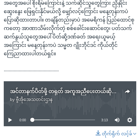
အတွေအပေါ် စိုးရိမ်ကြောင်းနဲ့ သက်ဆိုင်သူတွေကြား ညှိနှိုင်း
ဆွေးနွေး ဖြေရှင်းနိုင်မယ်လို့ မျှော်လင့်ကြောင်း မနေ့တုန်းကပဲ
ပြောဆိုထားတာပါ။ တချိန်တည်းမှာပဲ အမေရိကန် ပြည်ထောင်စု
ကတော့ အာဏာသိမ်းလိုက်တဲ့ စစ်ခေါင်းဆောင်တွေ၊ ပတ်သက်
ဆက်နွယ်သူတွေအပေါ် ပိတ်ဆို့ဒဏ်ခတ် အရေးယူမယ့်
အကြောင်း မနေ့တုန်းကပဲ သမ္မတ ဂျိုးဘိုင်ဒင် ကိုယ်တိုင်
ကြေညာထားပါတယ်ရှင်။
............................................
အင်တာနက်ပိတ်ဖို့ တရုတ် အကူအညီပေးတယ်ဆိုတဲ့အပေါ် ဆန္ဒပြကန့်ကွက်
by
ဗွီအိုအေသတင်းဌာန
No media source currently available
0:00
3:13
တိုက်ရိုက် လင့်ခ်