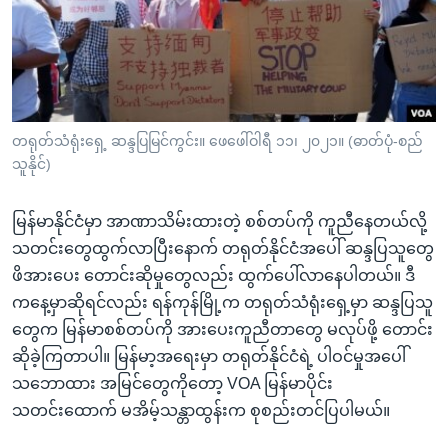
အ
သုတပဒေသာ အင်္ဂလိပ်စာ
ညွန်း
Learning English
စာမျက်နှာ
သို့
ဗွီအိုအေ လူမှုကွန်ယက်များ
ကျော်
ကြည့်
တရုတ်သံရုံးရှေ့ ဆန္ဒပြမြင်ကွင်း။ ဖေဖေါ်ဝါရီ ၁၁၊ ၂၀၂၁။ (ဓာတ်ပုံ-စည်
သူနိုင်)
ရန်
ဘာသာစကားများ
ရှာဖွေ
မြန်မာနိုင်ငံမှာ အာဏာသိမ်းထားတဲ့ စစ်တပ်ကို ကူညီနေတယ်လို့
ရန်
သတင်းတွေထွက်လာပြီးနောက် တရုတ်နိုင်ငံအပေါ် ဆန္ဒပြသူတွေ
နေရာ
ဖိအားပေး တောင်းဆိုမှုတွေလည်း ထွက်ပေါ်လာနေပါတယ်။ ဒီ
သို့
ကနေ့မှာဆိုရင်လည်း ရန်ကုန်မြို့က တရုတ်သံရုံးရှေ့မှာ ဆန္ဒပြသူ
ကျော်
တွေက မြန်မာစစ်တပ်ကို အားပေးကူညီတာတွေ မလုပ်ဖို့ တောင်း
ရန်
ဆိုခဲ့ကြတာပါ။ မြန်မာ့အရေးမှာ တရုတ်နိုင်ငံရဲ့ ပါဝင်မှုအပေါ်
သဘောထား အမြင်တွေကိုတော့ VOA မြန်မာပိုင်း
သတင်းထောက် မအိမ့်သန္တာထွန်းက စုစည်းတင်ပြပါမယ်။