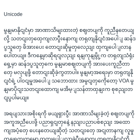
Unicode
မွနျမာနိုငျငံမှာ အာဏာသိမျးထားတဲ့ စဈတပျကို ကူညီနတေယျ
လို့ သတငျးတှထှေကျလာပွီးနောကျ တရုတျနိုငျငံအပေါျ ဆန်ဒ
ပွသူတှေ ဖိအားပေး တောငျးဆိုမှုတှလေညျး ထှကျပေါျလာန
ပေါတယျ။ ဒီကနေ့မှာဆိုရငျလညျး ရနျကုနျမွို့က တရုတျသံရုံး
ရှေ့မှာ ဆန်ဒပွသူတှကေ မွနျမာစဈတပျကို အားပေးကူညီတာ
တှေ မလုပျဖို့ တောငျးဆိုခဲ့ကွတာပါ။ မွနျမာ့အရေးမှာ တရုတျနို
ငျငံရဲ့ ပါဝငျမှုအပေါျ သဘောထား အမွငျတှကေိုတော့ VOA မွ
နျမာပိုငျးသတငျးထောကျ မအိမ့ျသန်တာထှနျးက စုစညျးတ
ငျပွပါမယျ။
အရပျသားအစိုးရကို ဖယျရှားပွီး အာဏာသိမျးခဲ့တဲ့ စဈတပျကို
အကူအညီပေးဖို့ ပညာရှငျတှနေဲ့ နညျးပညာပစ်စညျး အထော
ကျအပံ့တှေ ပေးနတေယျဆိုတဲ့ သတငျးတှေ အငျတာနကျ လူမှု
ကှနျရကျတှမှော ထှကျပေါျလာခဲ့ပွီးနောကျ တရုတျနိုငျငံကို