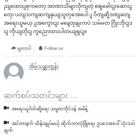
ညျထောငျစုကတော့ အာဏာသိမျးလိုကျတဲ့ စဈခေါငျးဆောငျ
တှေ၊ ပတျသကျဆကျနှယျသူတှအေပေါျ ပိတျဆို့ဒဏျခတျ
အရေးယူမယ့ျအကွောငျး မနေ့တုနျးကပဲ သမ်မတ ဂြိုးဘိုငျဒ
ငျ ကိုယျတိုငျ ကွညောထားပါတယျရှငျ။
မျှဝေပါ
Follow us
အိမ့်သန္တာထွန်း
ဆက်စပ်သတင်းများ ...
အရေးယူပိတ်ဆို့ရေး သမ္မတဘိုင်ဒန် အမိန့်
အင်တာနက် ထိန်းချုပ်မယ့် ဆိုက်ဘာလုံခြုံရေး ဥပဒေအပေါ် သုံးသပ်
ချက်