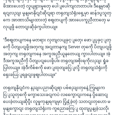
ဖိအားပေးတဲ့ လှုပျရှားမှုတှေ ပေါျပေါကျလာတာပါ။ ဒီနေ့မှာဆို
ရငျလညျး မွနျမာနိုငျငံဆိုငျရာ တရုတျသံရုံးရှေ့မှာ ဆန်ဒပွသူတှ
ကေ အာဏာသိမျးထားတဲ့ စဈတပျကို အားပေးကူညီတာတှေ မ
လုပျဖို့ တောငျးဆိုခဲ့ကွပါတယျ။
“ဒီစဈတပျကနေ မတရား လှတျလပျခှင့ျတှေ၊ ဖောျပွခှင့ျတှ
ကေို ပိတျပငျဖို့အတှကျ အငျတာနကျ Server တှကေို ပိတျပငျဖို့
အတှကျ တရုတျကနေ အကူအညီယူနတေယျ ကွားပါတယျ။ အဲ့
ဒီအကူအညီကို ပိတျပငျပေးဖို့ပါ။ တရုတျအစိုးရကိုလညျး ရှုံခ
ပြါတယျ။ အဲ့ဒီကိစ်စကို ဖောျထုတျခငြျလို့ တရုတျသံရုံးကို
ရှေးခယြျရခွငျးဖွဈပါတယျ။”
တရုတျနိုငျငံက နညျးပညာဆိုငျရာ ပစ်စညျးတှနေဲ့ ကြှမျးက
ငြျသူတှကေို မကွာသေးခငျကပဲ လကွေောငျးကနေ ပို့ဆောငျ
ပေးခဲ့တယျဆိုပွီး လူမှုကှနျရကျမှာ ပြံ့နှံ့ခဲ့တဲ့ သတငျးတှဟော မ
မှနျကွောငျး တရုတျသံရုံးက ကွညောခကြျ ထုတျပွနျခဲ့သလို၊