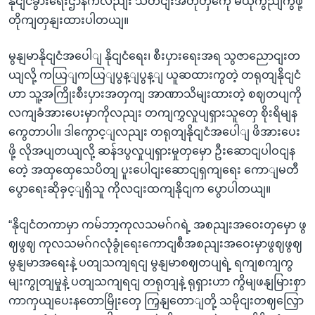
နိုငျငံခွားရေးဌာနကလညျး သတငျးအတုတှကေို မယုံကွညျကွဖို့
တိုကျတှနျးထားပါတယျ။
မွနျမာနိုငျငံအပေါျ နိုငျငံရေး၊ စီးပှားရေးအရ သွဇာညောငျးတ
ယျလို့ ကယြျကယြျပွန့ျပွန့ျ ယူဆထားကွတဲ့ တရုတျနိုငျငံ
ဟာ သူ့အကြိုးစီးပှားအတှကျ အာဏာသိမျးထားတဲ့ စဈတပျကို
လကျခံအားပေးမှာကိုလညျး တကျကွှလှုပျရှားသူတှေ စိုးရိမျန
ကွေတာပါ။ ဒါကွောင့ျလညျး တရုတျနိုငျငံအပေါျ ဖိအားပေး
ဖို့ လိုအပျတယျလို့ ဆန်ဒပွလှုပျရှားမှုတှမှော ဦးဆောငျပါဝငျန
တေဲ့ အထှထှေသေပိတျ ပူးပေါငျးဆောငျရှကျရေး ကောျမတီ
ပွောရေးဆိုခှင့ျရှိသူ ကိုလငျးထကျနိုငျက ပွောပါတယျ။
“နိုငျငံတကာမှာ ကမ်ဘာ့ကုလသမဂ်ဂရဲ့ အစညျးအဝေးတှမှော ဖွ
ဈဖွဈ ကုလသမဂ်ဂလုံခွုံရေးကောငျစီအစညျးအဝေးမှာဖွဈဖွဈ
မွနျမာအရေးနဲ့ ပတျသကျရငျ မွနျမာစဈတပျရဲ့ ရကျစကျကွ
မျးကွုတျမှုနဲ့ ပတျသကျရငျ တရုတျနဲ့ ရုရှားဟာ ကွိမျဖနျမြားစှာ
ကာကှယျပေးနတောမြိုးတှေ ကြှနျတောျတို့ သမိုငျးတဈလြှော