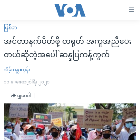
သုံး
ရ
လွယ်ကူ
မြန်မာ
မူလစာမျက်နှာ
စေ
အင်တာနက်ပိတ်ဖို့ တရုတ် အကူအညီပေး
မြန်မာ
သည့်
တယ်ဆိုတဲ့အပေါ် ဆန္ဒပြကန့်ကွက်
ကမ္ဘာ့သတင်းများ
Link
ဗွီဒီယို
နိုင်ငံတကာ
အိမ့်သန္တာထွန်း
များ
သတင်းလွတ်လပ်ခွင့်
အမေရိကန်
၁၁ ေဖေဖာ္၀ါရီ၊ ၂၀၂၁
ပင်မ
ရပ်ဝန်းတခု လမ်းတခု အလွန်
တရုတ်
အကြောင်းအရာ
မျှဝေပါ
သို့
အင်္ဂလိပ်စာလေ့လာမယ်
အစ္စရေး-ပါလက်စတိုင်း
ကျော်
အပတ်စဉ်ကဏ္ဍများ
အမေရိကန်သုံးအီဒီယံ
ကြည့်
ရေဒီယိုနှင့်ရုပ်သံ အချက်အလက်များ
မကြေးမုံရဲ့ အင်္ဂလိပ်စာ
ရေဒီယို
ရန်
ပင်မ
ရေဒီယို/တီဗွီအစီအစဉ်
ရုပ်ရှင်ထဲက အင်္ဂလိပ်စာ
တီဗွီ