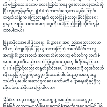
ကို မကြာသေးခင်ကပဲ လေကြောင်းကနေ ပို့ဆောင်ပေးခဲ့တယ်ဆို
ပြီး လူမှုကွန်ရက်မှာ ပျံ့နှံ့ခဲ့တဲ့ သတင်းတွေဟာ မမှန်ကြောင်း
တရုတ်သံရုံးက ကြေညာချက် ထုတ်ပြန်ခဲ့သလို၊ နိုင်ငံခြားရေး
ဌာနကလည်း သတင်းအတုတွေကို မယုံကြည်ကြဖို့ တိုက်တွန်း
ထားပါတယ်။
မြန်မာနိုင်ငံအပေါ် နိုင်ငံရေး၊ စီးပွားရေးအရ သြဇာညောင်းတယ်
လို့ ကျယ်ကျယ်ပြန့်ပြန့် ယူဆထားကြတဲ့ တရုတ်နိုင်ငံဟာ သူ့
အကျိုးစီးပွားအတွက် အာဏာသိမ်းထားတဲ့ စစ်တပ်ကို လက်ခံ
အားပေးမှာကိုလည်း တက်ကြွလှုပ်ရှားသူတွေ စိုးရိမ်နေကြတာ
ပါ။ ဒါကြောင့်လည်း တရုတ်နိုင်ငံအပေါ် ဖိအားပေးဖို့ လိုအပ်တယ်
လို့ ဆန္ဒပြလှုပ်ရှားမှုတွေမှာ ဦးဆောင်ပါဝင်နေတဲ့ အထွေထွေ
သပိတ် ပူးပေါင်းဆောင်ရွက်ရေး ကော်မတီ ပြောရေးဆိုခွင့်ရှိသူ
ကိုလင်းထက်နိုင်က ပြောပါတယ်။
“နိုင်ငံတကာမှာ ကမ္ဘာ့ကုလသမဂ္ဂရဲ့ အစည်းအဝေးတွေမှာ
ဖြစ်ဖြစ် ကုလသမဂ္ဂလုံခြုံရေးကောင်စီအစည်းအဝေးမှာဖြစ်ဖြစ်