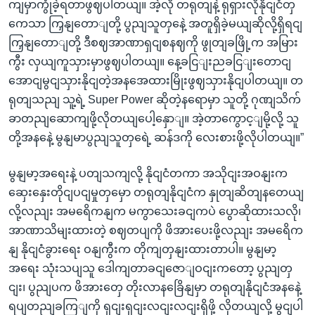
ကျမှာကွုံခဲ့ရတာဖွဈပါတယျ။ အဲ့လို တရုတျနဲ့ ရုရှားလိုနိုငျငံတှ
ကေသာ ကြှနျတောျတို့ ပွညျသူတှနေဲ့ အတူရှိခဲ့မယျဆိုလို့ရှိရငျ
ကြှနျတောျတို့ ဒီစဈအာဏာရှငျစနဈကို ဖွုတျခဖြို့က အမြား
ကွီး လှယျကူသှားမှာဖွဈပါတယျ။ နေ့ခငြျးညခငြျးတောငျ
အောငျမွငျသှားနိုငျတဲ့အနအေထားမြိုးဖွဈသှားနိုငျပါတယျ။ တ
ရုတျသညျ သူ့ရဲ့ Super Power ဆိုတဲ့နရောမှာ သူတို့ ဂုဏျသိက်
ခာတညျဆောကျဖို့လိုတယျပေါ့နှောျ။ အဲ့တာကွောင့ျမို့လို့ သူ
တို့အနနေဲ့ မွနျမာပွညျသူတှရေဲ့ ဆန်ဒကို လေးစားဖို့လိုပါတယျ။”
မွနျမာ့အရေးနဲ့ ပတျသကျလို့ နိုငျငံတကာ အသိုငျးအဝနျးက
ဆှေးနှေးတိုငျပငျမှုတှမှော တရုတျနိုငျငံက နှုတျဆိတျနတေယျ
လို့လညျး အမရေိကနျက မကွာသေးခငျကပဲ ပွောဆိုထားသလို၊
အာဏာသိမျးထားတဲ့ စဈတပျကို ဖိအားပေးဖို့လညျး အမရေိက
နျ နိုငျငံခွားရေး ဝနျကွီးက တိုကျတှနျးထားတာပါ။ မွနျမာ့
အရေး သုံးသပျသူ ဒေါကျတာခငျဇောျဝငျးကတော့ ပွညျတှ
ငျး၊ ပွညျပက ဖိအားတှေ တိုးလာနခြေိနျမှာ တရုတျနိုငျငံအနနေဲ့
ရပျတညျခကြျကို ရှငျးရှငျးလငျးလငျးရှိဖို့ လိုတယျလို့ မွငျပါ