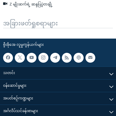
Z မျိုးဆက်ရဲ့ ဆန္ဒပြပွဲတချို့
အခြားဖတ်ရှုစရာများ
ဗွီအိုအေ လူမှုကွန်ယက်များ
သတင်း
၀န်ဆောင်မှုများ
အပတ်စဉ်ကဏ္ဍများ
အင်္ဂလိပ်သင်ခန်းစာများ