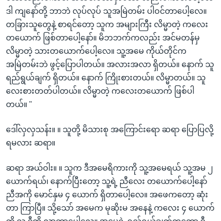
ဒါ ကျနော်တို့ ဘာဘဲ လုပ်လုပ် သူအမြဲတမ်း ပါဝင်တာပေါ့လေ။
တခြားသူတွေနဲ့ စာရင်တော့ သူက အများကြီး လိမ္မာတဲ့ ကလေး
တယောက် ဖြစ်တာပေါ့နော်။ မိဘဘက်ကလည်း အင်မတန်မှ
လိမ္မာတဲ့ သားတယောက်ပေါ့လေ။ သူ့အမေ ကိုယ်တိုင်က
အမြဲတမ်းဘဲ ဖွင့်ပြောပါတယ်။ အလားအလာ ရှိတယ်။ နောက် သူ
ရည်ရွယ်ချက် ရှိတယ်။ နောက် ကြိုးစားတယ်။ လိမ္မာတယ်။ သူ
လေးစားတတ်ပါတယ်။ လိမ္မာတဲ့ ကလေးတယောက် ဖြစ်ပါ
တယ်။ "
ဒေါ်လှလှသန်း။ ။ သူတို့ မိသားစု အကြောင်းရော ဆရာ ပြောပြလို့
ရမလား ဆရာ။
ဆရာ အယ်ဝါး။ ။ သူက ဒီအမေရိကားကို သူ့အမေရယ် သူ့အမ ၂
ယောက်ရယ်၊ နောက်ပြီးတော့ သူ့ရဲ့ ညီလေး တယောက်ပေါ့နော်
ညီအကို မောင်နှမ ၄ ယောက် ရှိတာပေါ့လေ။ အဖေကတော့ ဆုံး
တာ ကြာပြီ။ သို့သော် အမေက မုဆိုးမ အနေနဲ့ ကလေး ၄ ယောက်