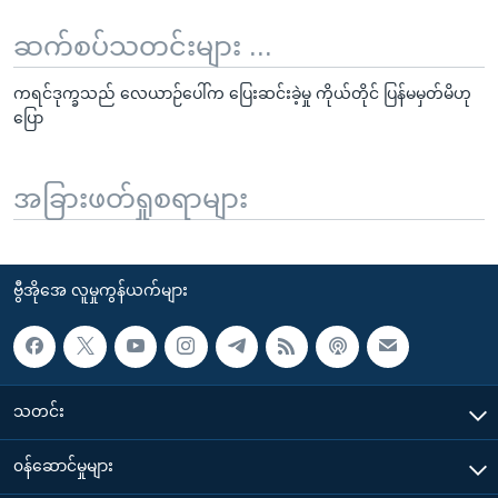
ဆက်စပ်သတင်းများ ...
ကရင်ဒုက္ခသည် လေယာဉ်ပေါ်က ပြေးဆင်းခဲ့မှု ကိုယ်တိုင် ပြန်မမှတ်မိဟု
ပြော
အခြားဖတ်ရှုစရာများ
ဗွီအိုအေ လူမှုကွန်ယက်များ
သတင်း
၀န်ဆောင်မှုများ