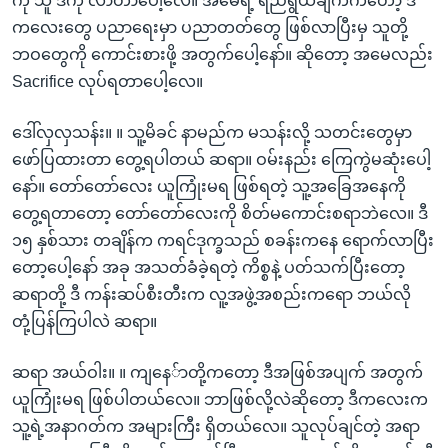
ကို သူ ဒီကို လာတာပေါ့လေ။ အမေရဲ့ ရည်ရွယ်ချက်ကတော့ ဒီ
ကလေးတွေ ပညာရေးမှာ ပညာတတ်တွေ ဖြစ်လာပြီးမှ သူတို့
ဘဝတွေကို ကောင်းစားဖို့ အတွက်ပေါ့နော်။ ဆိုတော့ အမေလည်း
Sacrifice လုပ်ရတာပေါ့လေ။
ဒေါ်လှလှသန်း။ ။ သူ့မိခင် နာမည်က မသန်းလို့ သတင်းတွေမှာ
ဖော်ပြထားတာ တွေ့ရပါတယ် ဆရာ။ ဝမ်းနည်း ကြေကွဲမဆုံးပေါ့
နော်။ တော်တော်လေး ယူကြုံးမရ ဖြစ်ရတဲ့ သူ့အခြေအနေကို
တွေ့ရတာတော့ တော်တော်လေးကို စိတ်မကောင်းစရာဘဲလေ။ ဒီ
၁၅ နှစ်သား တချိန်က ကရင်ဒုက္ခသည် စခန်းကနေ ရောက်လာပြီး
တော့ပေါ့နော် အခု အသတ်ခံခဲ့ရတဲ့ ကိစ္စနဲ့ ပတ်သက်ပြီးတော့
ဆရာတို့ ဒီ ကန်းဆပ်စီးတီးက လူ့အဖွဲ့အစည်းကရော ဘယ်လို
တုံ့ပြန်ကြပါလဲ ဆရာ။
ဆရာ အယ်ဝါး။ ။ ကျနေ်ာတို့ကတော့ ဒီအဖြစ်အပျက် အတွက်
ယူကြုံးမရ ဖြစ်ပါတယ်လေ။ ဘာဖြစ်လို့လဲဆိုတော့ ဒီကလေးက
သူ့ရဲ့အနာဂတ်က အများကြီး ရှိတယ်လေ။ သူလုပ်ချင်တဲ့ အရာ