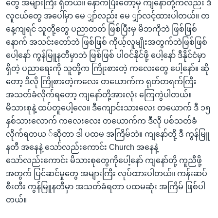
တွေ အများကြီး ရှိတယ်။ နောက်ပြီးတော့မှ ကျနော်တို့ကလည်း ဒီ
လူငယ်တွေ အပေါ်မှာ မေ ျှာ်လည်း မေ ျှာ်လင့်ထားပါတယ်။ တ
နေ့ကျရင် သူတို့တွေ ပညာတတ် ဖြစ်ပြီးမှ မိဘကိုဘဲ ဖြစ်ဖြစ်
နောက် အသင်းတော်ဘဲ ဖြစ်ဖြစ် ကိုယ့်လူမျိုးအတွက်ဘဲဖြစ်ဖြစ်
ပေါ့နော် ကွန်မြူနတီမှာဘဲ ဖြစ်ဖြစ် ပါဝင်နိုင်ဖို့ ပေါ့နော် ဒီနိုင်ငံမှာ
ရှိတဲ့ ပညာရေးကို သူတို့က ကြိုးစားတဲ့ ကလေးတွေ ပေါ့နော်။ ဆို
တော့ ဒီလို ကြိုစားတဲ့ကလေး တယောက်က ရုတ်တရက်ကြီး
အသတ်ခံလိုက်ရတော့ ကျနော်တို့အားလုံး ကြေကွဲပါတယ်။
မိသားစုနဲ့ ထပ်တူပေါ့လေ။ ဒီကျောင်းသားလေး တယောက် ဒီ ၁၅
နှစ်သားလောက် ကလေးလေး တယောက်က ဒီလို ပစ်သတ်ခံ
လိုက်ရတယ ်ဆိုတာ ဒါ ပထမ အကြိမ်ဘဲ။ ကျနော်တို့ ဒီ ကွန်မြူ
နတီ အနေနဲ့ သော်လည်းကောင်း Church အနေနဲ့
သော်လည်းကောင်း မိသားစုတွေကိုပေါ့နော် ကျနော်တို့ ကူညီဖို့
အတွက် ပြင်ဆင်မှုတွေ အများကြီး လုပ်ထားပါတယ်။ ကန်းဆပ်
စီးတီး ကွန်မြူနတီမှာ အသတ်ခံရတာ ပထမဆုံး အကြိမ် ဖြစ်ပါ
တယ်။