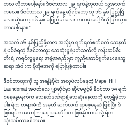
တလ လိုတာပေါ့နော်။ ဒီဇင်ဘာလ ၂၉ ရက်နဲ့တူတယ် သူ့အသက်
ကလေ။ ဒီဇင်ဘာလ ၂၉ ရက်နေ့ ဆိုရင်တော့ သူ ၁၆ နှစ် ပြည့်ပြီ
လေ။ ဆိုတော့ ၁၆ နှစ် မပြည့်ခင်လေး တလမှာပေါ့ ဒီလို ဖြစ်သွား
တာပေါ့နော။ "
အသက် ၁၆ နှစ်ပြည့်ဖို့တလ အလိုမှာ ရက်ရက်စက်စက် သေနတ်
နဲ့ ပစ်ခံရတဲ့ ဒီဇင်ဘာထူး သေဆုံးမှုနဲ့ပတ်သက်လို့ ကန်းဆပ်စီး
တီးရဲ့ ကရင်လူမှုရေး အဖွဲ့အစည်းမှာ ကူညီဆောင်ရွက်ပေးနေသူ
ဆရာ အဲဝါးက ဗွီအိုအေကို ပြောပြခဲ့တာပါ။
ဒီဇင်ဘာထူးကို သူ အချိန်ပိုင်း အလုပ်လုပ်နေတဲ့ Mapel Hill
Laundomat အဝတ်လေ ျှာ်ဆိုင်မှာ ဆိုင်မဖွင့်မီ နိုဝင်ဘာ ၁၈ ရက်
စနေနေ့မနက်က သေနတ်ဒဏ်ရာနဲ့ သေဆုံးနေတာကို တွေ့ရှိခဲ့တာ
ပါ။ ရဲက တရားခံကို အခုထိ ဆက်လက် ရှာဖွေနေဆဲ ဖြစ်ပြီး ဒီ
ဖြစ်ရပ်က သောကြာနေ့ ညနေပိုင်းက ဖြစ်နိုင်တယ်လို့ ရဲက
သုံးသပ်ထားပါတယ်။