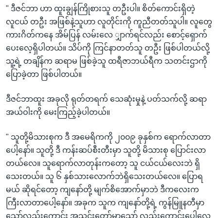
" ဒီဇင်ဘာ ဟာ ထူးချွန်ကြိုစားသူ တဦးပါ။ စိတ်ကောင်းရှိတဲ့
လူငယ် တဦး အဖြစ်နဲ့သူဟာ လူတိုင်းကို ကူညီတတ်သူပါ။ လူတွေ
ကားဂိတ်ကနေ အိမ်ပြန် လမ်းလေ ျှာက်ရင်လည်း စောင့်ရှောက်
ပေးလေ့ရှိပါတယ်။ သိပ်ကို ကြင်နာတတ်သူ တဦး ဖြစ်ပါတယ်လို့
သူ့ရဲ့ တချိန်က ဆရာမ ဖြစ်ခဲ့သူ ထရီဇာဘယ်ရီက သတင်းဌာကို
ပြောခဲ့တာ ဖြစ်ပါတယ်။
ဒီဇင်ဘာထူး အခုလို ရုတ်တရက် သေဆုံးမှုနဲ့ ပတ်သက်လို့ ဆရာ
အယ်ဝါးကို မေးကြည့်ခဲ့ပါတယ်။
" သူတို့မိသားစုက ဒီ အမေရိကကို ၂၀၀၉ ခုနှစ်က ရောက်လာတာ
ပေါ့နော်။ သူတို့ ဒီ ကန်းဆပ်စီးတီးမှာ သူတို့ မိသားစု ပြောင်းလာ
တယ်လေ။ သူရောက်လာတုန်းကတော့ သူ ငယ်ငယ်လေးဘဲ ရှိ
သေးတယ်။ သူ ၆ နှစ်သားလောက်ဘဲရှိသေးတယ်လေ။ ပြောရ
မယ် ဆိုရင်တော့ ကျနော်တို့ မျက်စိအောက်မှာဘဲ ဒီကလေးက
ကြီးလာတာပေါ့နော်။ အခုက သူက ကျနော်တို့ရဲ့ ကွန်မြူနတီမှာ
သော်လည်းကောင်း အသင်းတော်မှာသော် လည်းကောင်းပေါ့လေ