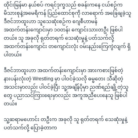
ထိုင်းမြန်မာ နယ်စပ် ကရင်ဒုက္ခသည် စခန်းကနေ ငယ်စဉ်က
မိသားစုနဲ့အမေရိကန် ပြည်ထောင်စုကို လာရောက် အခြေချခဲ့သူ
ဒီဇင်ဘာထူးဟာ သူသေဆုံးစဉ်က ဂျေစီဟာမန်
အထက်တန်းကျောင်းမှာ ၁၀တန်း ကျောင်းသားတဦး ဖြစ်ပါ
တယ်။ သူ အခုလို ရုတ်တရက် သေဆုံးမှုနဲ့ ပတ်သက်လို့
အထက်တန်းကျောင်း တကျောင်းလုံး ဝမ်းနည်းကြေကွဲလျက် ရှိ
ပါတယ်။
ဒီဇင်ဘာထူးဟာ အထက်တန်းကျောင်းမှာ အားကစားဖြစ်တဲ့
နားပန်းလုံးတဲ့ Wrestling မှာ ပါဝင်ခဲ့သလို ဓမ္မတေး သီဆိုတဲ့
အသင်းမှာလည်း ပါဝင်ခဲ့ပြီး သူ့အချိန်ပိုမှာ ညဏ်ရည်ချို့တဲ့သူ
တွေ ပညာသင်ကြားရေးမှာလည်း အကူအညီပေးနေသူ ဖြစ်ပါ
တယ်။
သူ့ဆရာမဟောင်း တဦးက အခုလို သူ ရုတ်တရက် သေဆုံးမှုနဲ့
ပတ်သက်လို့ ပြောခဲ့တာက