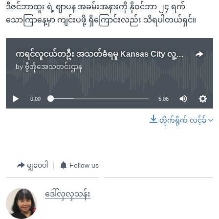
ဒီဇင်ဘာထူး ရဲ့ ဈာပန အခမ်းအနားကို နိုဝင်ဘာ ၂၄ ရက်
သောကြာနေ့မှာ ကျင်းပဖို့ ရှိကြောင်းလည်း သိရပါတယ်ရှင်။
ကရင်လူငယ်တဦး အသတ်ခံရမှု Kansas City လူ့အဖွဲ့အစည်းကြေကွဲ
by
ဗွီအိုအေသတင်းဌာန
No media source currently available
0:00
5:06
တိုက်ရိုက် လင့်ခ်
မျှဝေပါ
Follow us
ဒေါ်လှလှသန်း