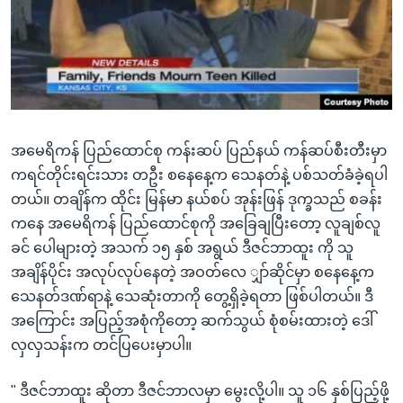
အ
သုတပဒေသာ အင်္ဂလိပ်စာ
ညွန်း
Learning English
စာမျက်နှာ
သို့
ဗွီအိုအေ လူမှုကွန်ယက်များ
ကျော်
ကြည့်
အမေရိကန် ပြည်ထောင်စု ကန်းဆပ် ပြည်နယ် ကန်ဆပ်စီးတီးမှာ
ရန်
ဘာသာစကားများ
ကရင်တိုင်းရင်းသား တဦး စနေနေ့က သေနတ်နဲ့ ပစ်သတ်ခံခဲ့ရပါ
ရှာဖွေ
တယ်။ တချိန်က ထိုင်း မြန်မာ နယ်စပ် အုန်းဖြန် ဒုက္ခသည် စခန်း
ရန်
ကနေ အမေရိကန် ပြည်ထောင်စုကို အခြေချပြီးတော့ လူချစ်လူ
နေရာ
ခင် ပေါများတဲ့ အသက် ၁၅ နှစ် အရွယ် ဒီဇင်ဘာထူး ကို သူ
သို့
အချိန်ပိုင်း အလုပ်လုပ်နေတဲ့ အဝတ်လေ ျှာ်ဆိုင်မှာ စနေနေ့က
ကျော်
သေနတ်ဒဏ်ရာနဲ့ သေဆုံးတာကို တွေ့ရှိခဲ့ရတာ ဖြစ်ပါတယ်။ ဒီ
ရန်
အကြောင်း အပြည့်အစုံကိုတော့ ဆက်သွယ် စုံစမ်းထားတဲ့ ဒေါ်
လှလှသန်းက တင်ပြပေးမှာပါ။
" ဒီဇင်ဘာထူး ဆိုတာ ဒီဇင်ဘာလမှာ မွေးလို့ပါ။ သူ ၁၆ နှစ်ပြည့်ဖို့