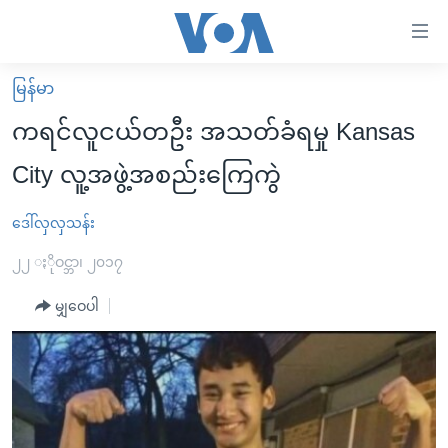
သုံး
ရ
လွယ်ကူ
မြန်မာ
မူလစာမျက်နှာ
စေ
ကရင်လူငယ်တဦး အသတ်ခံရမှု Kansas
မြန်မာ
သည့်
City လူ့အဖွဲ့အစည်းကြေကွဲ
ကမ္ဘာ့သတင်းများ
Link
ဗွီဒီယို
နိုင်ငံတကာ
ဒေါ်လှလှသန်း
များ
သတင်းလွတ်လပ်ခွင့်
အမေရိကန်
၂၂ ႏိုဝင္ဘာ၊ ၂၀၁၇
ပင်မ
ရပ်ဝန်းတခု လမ်းတခု အလွန်
တရုတ်
အကြောင်းအရာ
မျှဝေပါ
သို့
အင်္ဂလိပ်စာလေ့လာမယ်
အစ္စရေး-ပါလက်စတိုင်း
ကျော်
အပတ်စဉ်ကဏ္ဍများ
အမေရိကန်သုံးအီဒီယံ
ကြည့်
ရေဒီယိုနှင့်ရုပ်သံ အချက်အလက်များ
မကြေးမုံရဲ့ အင်္ဂလိပ်စာ
ရေဒီယို
ရန်
ပင်မ
ရေဒီယို/တီဗွီအစီအစဉ်
ရုပ်ရှင်ထဲက အင်္ဂလိပ်စာ
တီဗွီ