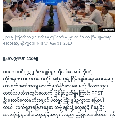
အ
သုတပဒေသာ အင်္ဂလိပ်စာ
ညွန်း
Learning English
စာမျက်နှာ
သို့
ဗွီအိုအေ လူမှုကွန်ယက်များ
ကျော်
ကြည့်
၂၀၁၉ သြဂုတ်လ ၃၁ ရက်နေ့ ကျိုင်းတုံမြို့မှာ ကျင်းပတဲ့ ငြိမ်းချမ်းရေး
ဆွေးနွေးပွဲမြင်ကွင်း။ (NRPC) Aug 31, 2019
ရန်
ဘာသာစကားများ
ရှာဖွေ
[[Zawgyi/Unicode]]
ရန်
နေရာ
စစ်ကောင်စီဥက္ကဋ္ဌ ဗိုလ်ချုပ်မှူးကြီးမင်းအောင်လှိုင်နဲ့
သို့
တိုင်းရင်းသားလက်နက်ကိုင်အဖွဲ့တွေရဲ့ ငြိမ်းချမ်းရေးဆွေးနွေးပွဲ
ကျော်
ဟာ ရက်အတိအကျ မသတ်မှတ်နိုင်သေးပေမယ့် ဒီလအတွင်း
ရန်
တတိယပတ်အတွင်းလောက် ဖြစ်နိုင်ဖွယ်ရှိကြောင်း PPST
ဦးဆောင်ကော်မတီအဖွဲ့ဝင် ဗိုလ်မှူးကြီး ခွန်ဥက္ကာက ပြောပါ
တယ်။ လက်ရှိအခြေအနေမှာ တဖွဲ့ ချင်းနဲ့ တွေ့ဆုံဖို့ ရှိနေပြီး
အားလုံးနဲ့ စုပေါင်းတွေ့ဆုံဖို့အတွက်လည်း ညှိနှိုင်းနေပါတယ်။ ရန်