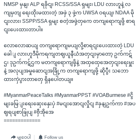
NMSP မှနျ၊ ALP ရခိုငျ၊ RCSS/SSA ရှမျး၊ LDU လားဟူနဲ့ လ
ကျမှတျ ရေးထိုးမထားတဲ့ အဖှဲ ၃ ဖှဲ့က UWSA ဝရယျ၊ NDAA မို
ငျးလား၊ SSPP/SSA ရှမျး စတဲ့အဖှဲ့တှကေ တကျရောကျဖို့ စာရ
ငျးပေးထားတာပါ။
လောလောဆယျ တကျရောကျမယျလို့စာရငျးပေးထားတဲ့ LDU
ခေါျ လားဟူဒီမိုကရကျတဈယူနီယံအတှငျးမှာတော့ ဥက်ကဋ်
ဌ၊ ဒုဥက်ကဋ်ဌက မတကျရောကျဖို့နဲ့ အထှထှေအေတှငျးရေးမှူး
နဲ့ အလုပျအမှုဆောငျအခြို့က တကျရောကျဖို့ ဆိုပွီး သဘော
ထားကှဲပွားတာတှေ ရှိနပေါတယျ။
#MyanmarPeaceTalks #MyanmarPPST #VOABurmese #ငွိ
မျးခမြျးရေးဆှေးနှေးပှဲ #မငျးအောငျလှိုငျ #ခှနျဥက်ကာ #အပ
ဈရပျစာခြုပျ #ဗှီအိုအေ
=============
မျှဝေပါ
Follow us