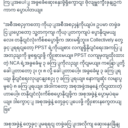
ကြျအပေါျ အခွခေံဆှေးနှေးဖို့ရှိကွောငျး ဗိုလျမှူးကွီးခှနျဥက်
ကာက ပွောပါတယျ။
“အစီအစဉျကတော့ ကိုယ့ျအစီအစဉျနဲ့ကိုယျပဲ။ ဥပမာ တဖှဲ့ခ
ငြျးပွောတော့ သူ့တကှကျ၊ ကိုယ့ျတကှကျပဲ ပွောနိုငျမယျ
လေ။ တနိုငျငံလုံးကိစ်စပွောဖို့က အားမရှိဘူး။ Collectively တှေ့
ခှင့ျရရငျတော့ PPST ရဲ့ကိုယျစား လကျရှိနိုငျငံရေးအကပြျ
အတညျးကို ဖွရှေငျးဖို့ ကွိုးစားမယျ။ PPST လကျမှတျထိုးထား
တဲ့ NCA ရဲ့အခွခေံမူ ၃ ခကြျကိုလညျး ကိုငျမယျ။ ကနြောျတို့
ခေါျတာတော့ ၃၊ ၇၊ ၈ လို့ ခေါျတာပေါ့။ အခွခေံမူ ၃ ခကြျရ
ယျ၊ နိုငျငံရေးလုပျငနျးစဉျ ၇ ခကြျရယျ။ နောကျဆုံး လမျးပွ
မွပေုံ ၈ ခကြျရယျ။ အဲဒါကတော့ အစုအဖှဲ့အနနေဲ့ ကိုငျထားတဲ့
ဟာပေါ့။ တနိုငျငံလုံးကိစ်စပွောနိုငျဖို့က အစုအဖှဲ့နဲ့ ပွောမှပဲရမ
ယျ။ ဒါကွောင့ျ အစုအဖှဲ့နဲ့ တှေ့ခှင့ျပေးဖို့ ကွိုးစားနကွေတယျ
ဗြ။”
အစုအဖှဲ့နဲ့ တှေ့ခှင့ျမရရငျ တဖှဲ့ခငြျးအလိုကျ ဆှေးနှေးခြိနျ