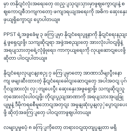
မှာ တနိုငျငံလုံးအရေးတှေ ထည့ျသှငျးသှားမှာဖွဈကွောငျးနဲ့ စ
ဈကောငျစီဘကျကတော့ ဖကျဒရယျအရေးကို အဓိက ဆှေးနှေး
ဖှယျရှိကွောငျး ပွောပါတယျ။
PPST ရဲ့အခွခေံမူ ၃ ခကြျမှာ နိုငျငံရေးပွူနာကို နိုငျငံရေးနညျး
နဲ့ ဖွရှေငျးဖို့၊ သကျဆိုငျရာ အဖှဲ့အစညျးတှေ အားလုံးပါဝငျဖို့နဲ့
အရပျသားတှရေဲ့လုံခွုံရေး၊ ကာကှယျရေးကို လုပျဆောငျပေးဖို့
ဆိုတာ ပါဝငျပါတယျ။
နိုငျငံရေးလုပျငနျးစဉျ ၇ ခကြျမှာတော့ အာဏာသိမျးပွီးနော
ကျ ဖမျးဆီးထားတဲ့ နိုငျငံရေးခေါငျးဆောငျတှေ အပါအဝငျ ပုဂ်
ဂိုလျအားလုံး လှှတျပေးပွီး ဆှေးနှေးအဖွရှောဖို့၊ သကျဆိုငျသူ
တှအေားလုံးပါဝငျဖို့၊ တိုငျးပွညျအာဏာကို အရပျသားအုပျခြု
ပျမှုနဲ့ ဒီမိုကရစေီမူဘောငျအတှငျး အမွနျဆုံးပွနျလှှဲပွောငျးပေး
ဖို့ ဆိုတဲ့အခကြျတှေ ပါဝငျတာဖွဈပါတယျ။
လမျးပွမွပေုံ ၈ ခကြျကိုတော့ တရားဝငျထုတျပွနျတာ မရှိ