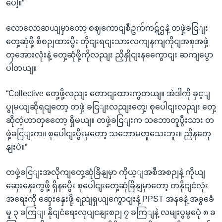
ပေါ့။”
လောလောဆယျမှာတော့ စဈကောငျစီဥက်ကဋ်ဌနဲ့ တဖှဲ့ခငြျး
တှေ့ဆုံဖို့ စီစဉျထားပွီး တိုငျးရငျးသားလကျနကျကိုငျအစုအဖှဲ့
တှအေားလုံးနဲ့ တှေ့ဆုံဖို့ကိုလညျး ညှိနှိုငျးနကွေောငျး ဆကျပွော
ပါတယျ။
“Collective တှေ့ဖို့လညျး တောငျးထားကွတယျ။ အဲဒါကို ခှင့ျ
ပွုမယျဆိုရငျတော့ တဖှဲ့ ခငြျးလညျးတှေ့၊ စုပေါငျးလညျး တှေ့
ဆိုတဲ့ဟာတှတေော့ ရှိမယျ။ တဖှဲ့ခငြျးက သဘောတူပွီးသား တ
ဖှဲ့ခငြျးက။ စုပေါငျးပွီးမှတော့ သဘောမတူသေးဘူး။ ညှိနတေု
နျးပဲ။”
တဖှဲ့ခငြျးအလိုကျတှေ့ဆုံခြိနျမှာ ကိုယ့ျအစီအစဉျနဲ့ ကိုယျ
ဆှေးနှေးကွဖို့ ရှိနပွေီး စုပေါငျးတှေ့ဆုံခြိနျမှာတော့ တနိုငျငံလုံး
အရေးကို ဆှေးနှေးဖို့ ရညျရှယျကွောငျးနဲ့ PPST အနနေဲ့ အခွခေံ
မူ ၃ ခကြျ၊ နိုငျငံရေးလုပျငနျးစဉျ ၇ ခကြျနဲ့ လမျးပွမွပေုံ ၈ ခ