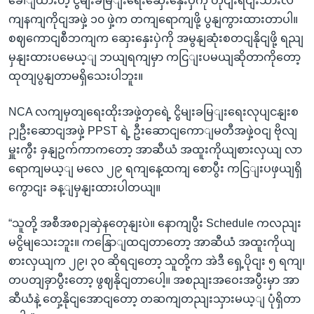
ခေါျထားတဲ့ ငွိမျးခမြျးရေးဆှေးနှေးပှဲကို တိုငျးရငျးသားလ
ကျနကျကိုငျအဖှဲ့ ၁၀ ဖှဲ့က တကျရောကျဖို့ ပွနျကွားထားတာပါ။
စဈကောငျစီဘကျက ဆှေးနှေးပှဲကို အမွနျဆုံးစတငျနိုငျဖို့ ရညျ
မှနျးထားပမေယ့ျ ဘယျရကျမှာ ကငြျးပမယျဆိုတာကိုတော့
ထုတျပွနျတာမရှိသေးပါဘူး။
NCA လကျမှတျရေးထိုးအဖှဲ့တှရေဲ့ ငွိမျးခမြျးရေးလုပျငနျးစ
ဉျဦးဆောငျအဖှဲ့ PPST ရဲ့ ဦးဆောငျကောျမတီအဖှဲ့ဝငျ ဗိုလျ
မှူးကွီး ခှနျဥက်ကာကတော့ အာဆီယံ အထူးကိုယျစားလှယျ လာ
ရောကျမယ့ျ မလေ ၂၉ ရကျနေ့ထကျ စောပွီး ကငြျးပဖှယျရှိ
ကွောငျး ခန့ျမှနျးထားပါတယျ။
“သူတို့ အစီအစဉျဆှဲနတေုနျးပဲ။ နောကျပွီး Schedule ကလညျး
မငွိမျသေးဘူး။ ကနြောျထငျတာတော့ အာဆီယံ အထူးကိုယျ
စားလှယျက ၂၉၊ ၃၀ ဆိုရငျတော့ သူတို့က အဲဒီ ရှေ့ပိုငျး ၅ ရကျ၊
တပတျခှာပွီးတော့ ဖွဈနိုငျတာပေါ့။ အစညျးအဝေးအပွီးမှာ အာ
ဆီယံနဲ့ တှေ့နိုငျအောငျတော့ တဆကျတညျးသှားမယ့ျ ပုံရှိတာ