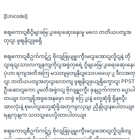
[[Unicode]]
စဈကောငျစီငွိမျးခမြျးရေးဆှေးနှေးမှု မလေ တတိယပတျအ
တှငျး ဖွဈနိုငျခွရှေိ
စဈကောငျစီဥက်ကဋ်ဌ ဗိုလျခြုပျမှူးကွီးမငျးအောငျလှိုငျနဲ့ တို
ငျးရငျးသားလကျနကျကိုငျအဖှဲ့တှရေဲ့ ငွိမျးခမြျးရေးဆှေးနှေး
ပှဲဟာ ရကျအတိအကြ မသတျမှတျနိုငျသေးပမေယ့ျ ဒီလအတှ
ငျး တတိယပတျအတှငျးလောကျ ဖွဈနိုငျဖှယျရှိကွောငျး PPST
ဦးဆောငျကောျမတီအဖှဲ့ဝငျ ဗိုလျမှူးကွီး ခှနျဥက်ကာက ပွောပါ
တယျ။ လကျရှိအခွအေနမှော တဖှဲ့ ခငြျးနဲ့ တှေ့ဆုံဖို့ ရှိနပွေီး
အားလုံးနဲ့ စုပေါငျးတှေ့ဆုံဖို့အတှကျလညျး ညှိနှိုငျးနပေါတယျ။
ရနျကုနျက သတငျးပေးပို့ထားပါတယျ။
စဈကောငျစီဥက်ကဋ်ဌ ဗိုလျခြုပျမှူးကွီးမငျးအောငျလှိုငျဖိတျ