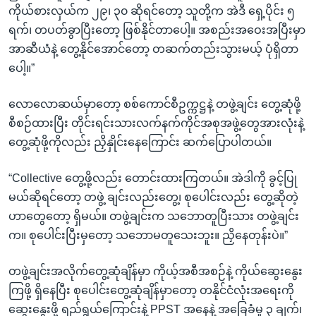
ကိုယ်စားလှယ်က ၂၉၊ ၃၀ ဆိုရင်တော့ သူတို့က အဲဒီ ရှေ့ပိုင်း ၅
ရက်၊ တပတ်ခွာပြီးတော့ ဖြစ်နိုင်တာပေါ့။ အစည်းအဝေးအပြီးမှာ
အာဆီယံနဲ့ တွေ့နိုင်အောင်တော့ တဆက်တည်းသွားမယ့် ပုံရှိတာ
ပေါ့။”
လောလောဆယ်မှာတော့ စစ်ကောင်စီဥက္ကဋ္ဌနဲ့ တဖွဲ့ချင်း တွေ့ဆုံဖို့
စီစဉ်ထားပြီး တိုင်းရင်းသားလက်နက်ကိုင်အစုအဖွဲ့တွေအားလုံးနဲ့
တွေ့ဆုံဖို့ကိုလည်း ညှိနှိုင်းနေကြောင်း ဆက်ပြောပါတယ်။
“Collective တွေ့ဖို့လည်း တောင်းထားကြတယ်။ အဲဒါကို ခွင့်ပြု
မယ်ဆိုရင်တော့ တဖွဲ့ ချင်းလည်းတွေ့၊ စုပေါင်းလည်း တွေ့ဆိုတဲ့
ဟာတွေတော့ ရှိမယ်။ တဖွဲ့ချင်းက သဘောတူပြီးသား တဖွဲ့ချင်း
က။ စုပေါင်းပြီးမှတော့ သဘောမတူသေးဘူး။ ညှိနေတုန်းပဲ။”
တဖွဲ့ချင်းအလိုက်တွေ့ဆုံချိန်မှာ ကိုယ့်အစီအစဉ်နဲ့ ကိုယ်ဆွေးနွေး
ကြဖို့ ရှိနေပြီး စုပေါင်းတွေ့ဆုံချိန်မှာတော့ တနိုင်ငံလုံးအရေးကို
ဆွေးနွေးဖို့ ရည်ရွယ်ကြောင်းနဲ့ PPST အနေနဲ့ အခြေခံမူ ၃ ချက်၊