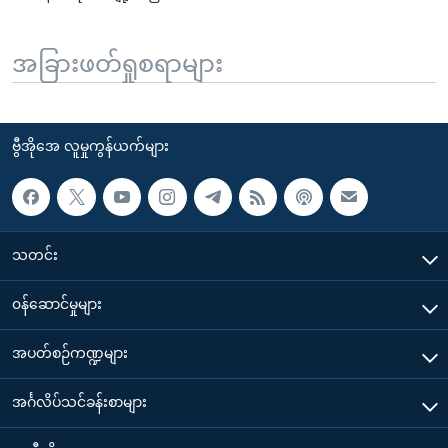
အခြားဖတ်ရှုစရာများ
ဗွီအိုအေ လူမှုကွန်ယက်များ
သတင်း
၀န်ဆောင်မှုများ
အပတ်စဉ်ကဏ္ဍများ
အင်္ဂလိပ်သင်ခန်းစာများ