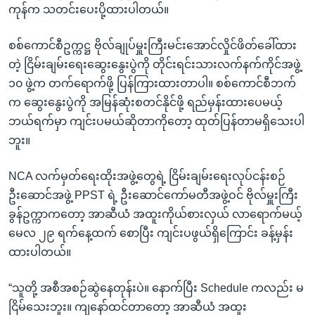
ကုန်က သတင်းပေးပို့ထားပါတယ်။
စစ်ကောင်စီဥက္ကဋ္ဌ ဗိုလ်ချုပ်မှူးကြီးမင်းအောင်လှိုင်ဖိတ်ခေါ်ထား
တဲ့ ငြိမ်းချမ်းရေးဆွေးနွေးပွဲကို တိုင်းရင်းသားလက်နက်ကိုင်အဖွဲ့
၁၀ ဖွဲ့က တက်ရောက်ဖို့ ပြန်ကြားထားတာပါ။ စစ်ကောင်စီဘက်
က ဆွေးနွေးပွဲကို အမြန်ဆုံးစတင်နိုင်ဖို့ ရည်မှန်းထားပေမယ့်
ဘယ်ရက်မှာ ကျင်းပမယ်ဆိုတာကိုတော့ ထုတ်ပြန်တာမရှိသေးပါ
ဘူး။
NCA လက်မှတ်ရေးထိုးအဖွဲ့တွေရဲ့ ငြိမ်းချမ်းရေးလုပ်ငန်းစဉ်
ဦးဆောင်အဖွဲ့ PPST ရဲ့ ဦးဆောင်ကော်မတီအဖွဲ့ဝင် ဗိုလ်မှူးကြီး
ခွန်ဥက္ကာကတော့ အာဆီယံ အထူးကိုယ်စားလှယ် လာရောက်မယ့်
မေလ ၂၉ ရက်နေ့ထက် စောပြီး ကျင်းပဖွယ်ရှိကြောင်း ခန့်မှန်း
ထားပါတယ်။
“သူတို့ အစီအစဉ်ဆွဲနေတုန်းပဲ။ နောက်ပြီး Schedule ကလည်း မ
ငြိမ်သေးဘူး။ ကျနော်ထင်တာတော့ အာဆီယံ အထူး