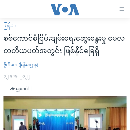
သုံး
ရ
လွယ်ကူ
မြန်မာ
မူလစာမျက်နှာ
စေ
စစ်ကောင်စီငြိမ်းချမ်းရေးဆွေးနွေးမှု မေလ
မြန်မာ
သည့်
တတိယပတ်အတွင်း ဖြစ်နိုင်ခြေရှိ
ကမ္ဘာ့သတင်းများ
Link
ဗွီဒီယို
နိုင်ငံတကာ
ဗွီအိုအေ (မြန်မာဌာန)
များ
သတင်းလွတ်လပ်ခွင့်
အမေရိကန်
၁၂ ေမ၊ ၂၀၂၂
ပင်မ
ရပ်ဝန်းတခု လမ်းတခု အလွန်
တရုတ်
အကြောင်းအရာ
မျှဝေပါ
သို့
အင်္ဂလိပ်စာလေ့လာမယ်
အစ္စရေး-ပါလက်စတိုင်း
ကျော်
အပတ်စဉ်ကဏ္ဍများ
အမေရိကန်သုံးအီဒီယံ
ကြည့်
ရေဒီယိုနှင့်ရုပ်သံ အချက်အလက်များ
မကြေးမုံရဲ့ အင်္ဂလိပ်စာ
ရေဒီယို
ရန်
ပင်မ
ရေဒီယို/တီဗွီအစီအစဉ်
ရုပ်ရှင်ထဲက အင်္ဂလိပ်စာ
တီဗွီ