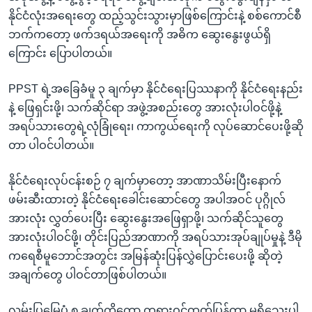
နိုင်ငံလုံးအရေးတွေ ထည့်သွင်းသွားမှာဖြစ်ကြောင်းနဲ့ စစ်ကောင်စီ
ဘက်ကတော့ ဖက်ဒရယ်အရေးကို အဓိက ဆွေးနွေးဖွယ်ရှိ
ကြောင်း ပြောပါတယ်။
PPST ရဲ့အခြေခံမူ ၃ ချက်မှာ နိုင်ငံရေးပြဿနာကို နိုင်ငံရေးနည်း
နဲ့ ဖြေရှင်းဖို့၊ သက်ဆိုင်ရာ အဖွဲ့အစည်းတွေ အားလုံးပါဝင်ဖို့နဲ့
အရပ်သားတွေရဲ့လုံခြုံရေး၊ ကာကွယ်ရေးကို လုပ်ဆောင်ပေးဖို့ဆို
တာ ပါဝင်ပါတယ်။
နိုင်ငံရေးလုပ်ငန်းစဉ် ၇ ချက်မှာတော့ အာဏာသိမ်းပြီးနောက်
ဖမ်းဆီးထားတဲ့ နိုင်ငံရေးခေါင်းဆောင်တွေ အပါအဝင် ပုဂ္ဂိုလ်
အားလုံး လွှတ်ပေးပြီး ဆွေးနွေးအဖြေရှာဖို့၊ သက်ဆိုင်သူတွေ
အားလုံးပါဝင်ဖို့၊ တိုင်းပြည်အာဏာကို အရပ်သားအုပ်ချုပ်မှုနဲ့ ဒီမို
ကရေစီမူဘောင်အတွင်း အမြန်ဆုံးပြန်လွှဲပြောင်းပေးဖို့ ဆိုတဲ့
အချက်တွေ ပါဝင်တာဖြစ်ပါတယ်။
လမ်းပြမြေပုံ ၈ ချက်ကိုတော့ တရားဝင်ထုတ်ပြန်တာ မရှိသေးပါ