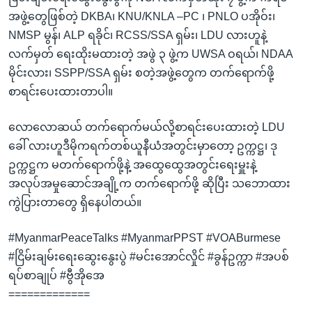
အဖွဲ့တွေဖြစ်တဲ့ DKBA၊ KNU/KNLA –PC ၊ PNLO ပအိုဝ်း၊
NMSP မွန်၊ ALP ရခိုင်၊ RCSS/SSA ရှမ်း၊ LDU လားဟူနဲ့
လက်မှတ် ရေးထိုးမထားတဲ့ အဖွဲ ၃ ဖွဲ့က UWSA ဝရယ်၊ NDAA
မိုင်းလား၊ SSPP/SSA ရှမ်း စတဲ့အဖွဲ့တွေက တက်ရောက်ဖို့
စာရင်းပေးထားတာပါ။
လောလောဆယ် တက်ရောက်မယ်လို့စာရင်းပေးထားတဲ့ LDU
ခေါ် လားဟူဒီမိုကရက်တစ်ယူနီယံအတွင်းမှာတော့ ဥက္ကဋ္ဌ၊ ဒု
ဥက္ကဋ္ဌက မတက်ရောက်ဖို့နဲ့ အထွေထွေအတွင်းရေးမှူးနဲ့
အလုပ်အမှုဆောင်အချို့က တက်ရောက်ဖို့ ဆိုပြီး သဘောထား
ကွဲပြားတာတွေ ရှိနေပါတယ်။
#MyanmarPeaceTalks #MyanmarPPST #VOABurmese
#ငြိမ်းချမ်းရေးဆွေးနွေးပွဲ #မင်းအောင်လှိုင် #ခွန်ဥက္ကာ #အပစ်
ရပ်စာချုပ် #ဗွီအိုအေ
=============