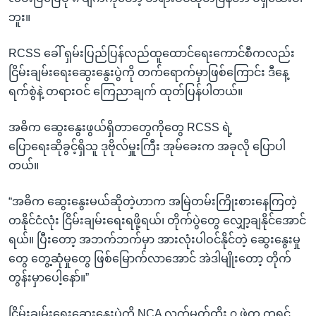
ဘူး။
RCSS ခေါ် ရှမ်းပြည်ပြန်လည်ထူထောင်ရေးကောင်စီကလည်း
ငြိမ်းချမ်းရေးဆွေးနွေးပွဲကို တက်ရောက်မှာဖြစ်ကြောင်း ဒီနေ့
ရက်စွဲနဲ့ တရားဝင် ကြေညာချက် ထုတ်ပြန်ပါတယ်။
အဓိက ဆွေးနွေးဖွယ်ရှိတာတွေကိုတွေ RCSS ရဲ့
ပြောရေးဆိုခွင့်ရှိသူ ဒုဗိုလ်မှူးကြီး အုမ်ခေးက အခုလို ပြောပါ
တယ်။
“အဓိက ဆွေးနွေးမယ်ဆိုတဲ့ဟာက အမြဲတမ်းကြိုးစားနေကြတဲ့
တနိုင်ငံလုံး ငြိမ်းချမ်းရေးရဖို့ရယ်၊ တိုက်ပွဲတွေ လျှော့ချနိုင်အောင်
ရယ်။ ပြီးတော့ အဘက်ဘက်မှာ အားလုံးပါဝင်နိုင်တဲ့ ဆွေးနွေးမှု
တွေ တွေ့ဆုံမှုတွေ ဖြစ်မြောက်လာအောင် အဲဒါမျိုးတော့ တိုက်
တွန်းမှာပေါ့နော်။”
ငြိမ်းချမ်းရေးဆွေးနွေးပွဲကို NCA လက်မှတ်ထိုး ၇ ဖွဲ့က ကရင်