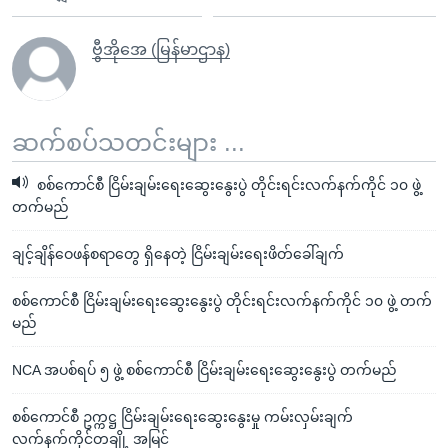
ဗွီအိုအေ (မြန်မာဌာန)
ဆက်စပ်သတင်းများ ...
စစ်ကောင်စီ ငြိမ်းချမ်းရေးဆွေးနွေးပွဲ တိုင်းရင်းလက်နက်ကိုင် ၁၀ ဖွဲ့
တက်မည်
ချင့်ချိန်ဝေဖန်စရာတွေ ရှိနေတဲ့ ငြိမ်းချမ်းရေးဖိတ်ခေါ်ချက်
စစ်ကောင်စီ ငြိမ်းချမ်းရေးဆွေးနွေးပွဲ တိုင်းရင်းလက်နက်ကိုင် ၁၀ ဖွဲ့ တက်
မည်
NCA အပစ်ရပ် ၅ ဖွဲ့ စစ်ကောင်စီ ငြိမ်းချမ်းရေးဆွေးနွေးပွဲ တက်မည်
စစ်ကောင်စီ ဥက္ကဋ္ဌ ငြိမ်းချမ်းရေးဆွေးနွေးမှု ကမ်းလှမ်းချက်
လက်နက်ကိုင်တချို့ အမြင်