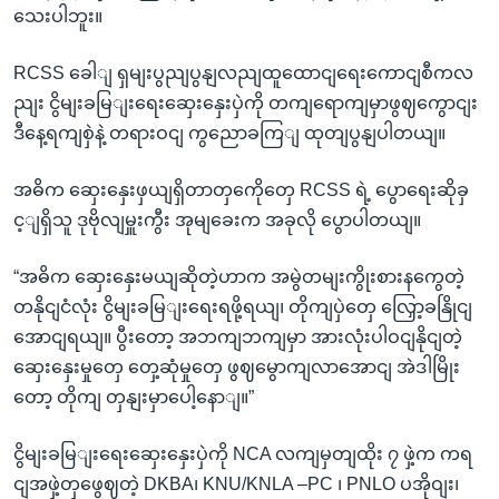
သေးပါဘူး။
RCSS ခေါျ ရှမျးပွညျပွနျလညျထူထောငျရေးကောငျစီကလ
ညျး ငွိမျးခမြျးရေးဆှေးနှေးပှဲကို တကျရောကျမှာဖွဈကွောငျး
ဒီနေ့ရကျစှဲနဲ့ တရားဝငျ ကွညောခကြျ ထုတျပွနျပါတယျ။
အဓိက ဆှေးနှေးဖှယျရှိတာတှကေိုတှေ RCSS ရဲ့ ပွောရေးဆိုခှ
င့ျရှိသူ ဒုဗိုလျမှူးကွီး အုမျခေးက အခုလို ပွောပါတယျ။
“အဓိက ဆှေးနှေးမယျဆိုတဲ့ဟာက အမွဲတမျးကွိုးစားနကွေတဲ့
တနိုငျငံလုံး ငွိမျးခမြျးရေးရဖို့ရယျ၊ တိုကျပှဲတှေ လြှော့ခနြိုငျ
အောငျရယျ။ ပွီးတော့ အဘကျဘကျမှာ အားလုံးပါဝငျနိုငျတဲ့
ဆှေးနှေးမှုတှေ တှေ့ဆုံမှုတှေ ဖွဈမွောကျလာအောငျ အဲဒါမြိုး
တော့ တိုကျ တှနျးမှာပေါ့နောျ။”
ငွိမျးခမြျးရေးဆှေးနှေးပှဲကို NCA လကျမှတျထိုး ၇ ဖှဲ့က ကရ
ငျအဖှဲ့တှဖွေဈတဲ့ DKBA၊ KNU/KNLA –PC ၊ PNLO ပအိုဝျး၊