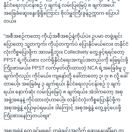
နိုင်ငံရေးလုပ်ငန်းစဉ် ၇ ချက်နဲ့ လမ်းပြမြေပုံ ၈ ချက်အပေါ်
အခြေခံဆွေးနွေးဖို့ရှိကြောင်း ဗိုလ်မှူးကြီးခွန်ဥက္ကာက ပြောပါ
တယ်။
“အစီအစဉ်ကတော့ ကိုယ့်အစီအစဉ်နဲ့ကိုယ်ပဲ။ ဥပမာ တဖွဲ့ချင်း
ပြောတော့ သူ့တကွက်၊ ကိုယ့်တကွက်ပဲ ပြောနိုင်မယ်လေ။ တနိုင်ငံ
လုံးကိစ္စပြောဖို့က အားမရှိဘူး။ Collectively တွေ့ခွင့်ရရင်တော့
PPST ရဲ့ကိုယ်စား လက်ရှိနိုင်ငံရေးအကျပ်အတည်းကို ဖြေရှင်းဖို့
ကြိုးစားမယ်။ PPST လက်မှတ်ထိုးထားတဲ့ NCA ရဲ့အခြေခံမူ ၃
ချက်ကိုလည်း ကိုင်မယ်။ ကျနော်တို့ ခေါ်တာတော့ ၃၊ ၇၊ ၈ လို့ ခေါ်
တာပေါ့။ အခြေခံမူ ၃ ချက်ရယ်၊ နိုင်ငံရေးလုပ်ငန်းစဉ် ၇ ချက်
ရယ်။ နောက်ဆုံး လမ်းပြမြေပုံ ၈ ချက်ရယ်။ အဲဒါကတော့ အစု
အဖွဲ့အနေနဲ့ ကိုင်ထားတဲ့ဟာပေါ့။ တနိုင်ငံလုံးကိစ္စပြောနိုင်ဖို့က
အစုအဖွဲ့နဲ့ ပြောမှပဲရမယ်။ ဒါကြောင့် အစုအဖွဲ့နဲ့ တွေ့ခွင့်ပေးဖို့
ကြိုးစားနေကြတယ်ဗျ။”
အစုအဖွဲ့နဲ့ တွေ့ခွင့်မရရင် တဖွဲ့ချင်းအလိုက် ဆွေးနွေးချိန်မှာ တ