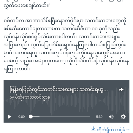
လွှတ်ပေးစေချင်တယ်။”
စစ်တပ်က အာဏာသိမ်းပြီးနောက်ပိုင်းမှာ သတင်းသမားတွေကို
ဖမ်းဆီးထောင်ချတာသာမက သတင်းမီဒီယာ ၁၁ ခုကိုလည်း
လုပ်ငန်းလိုင်စင်ရုပ်သိမ်းထားပါတယ်။ သတင်းသမားအများ
အပြားလည်း ထွက်ပြေးတိမ်းရှောင်နေကြရပါတယ်။ ပြည်တွင်း
မှာပဲ သတင်းရယူ သတင်းလုပ်ငန်းလုပ်ကိုင်နေသူတွေရှိနေသေး
ပေမယ့်လည်း၊ အများစုကတော့ သိုသိုသိပ်သိပ်နဲ့ လုပ်ငန်းလုပ်နေ
ရကြရတာပါ။
မြန်မာပြည်တွင်းသတင်းသမားများ သတင်းရယူရေးခက်ခဲလာ
by
ဗွီအိုအေသတင်းဌာန
No media source currently available
0:00
5:39
တိုက်ရိုက် လင့်ခ်