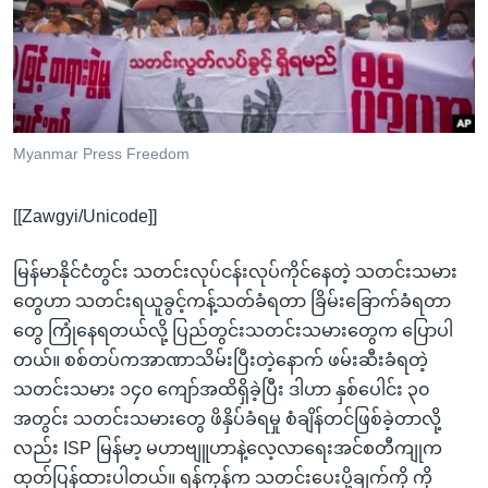
အ
သုတပဒေသာ အင်္ဂလိပ်စာ
ညွန်း
Learning English
စာမျက်နှာ
သို့
ဗွီအိုအေ လူမှုကွန်ယက်များ
ကျော်
ကြည့်
Myanmar Press Freedom
ရန်
ဘာသာစကားများ
ရှာဖွေ
[[Zawgyi/Unicode]]
ရန်
နေရာ
မြန်မာနိုင်ငံတွင်း သတင်းလုပ်ငန်းလုပ်ကိုင်နေတဲ့ သတင်းသမား
သို့
တွေဟာ သတင်းရယူခွင့်ကန့်သတ်ခံရတာ ခြိမ်းခြောက်ခံရတာ
ကျော်
တွေ ကြုံနေရတယ်လို့ ပြည်တွင်းသတင်းသမားတွေက ပြောပါ
ရန်
တယ်။ စစ်တပ်ကအာဏာသိမ်းပြီးတဲ့နောက် ဖမ်းဆီးခံရတဲ့
သတင်းသမား ၁၄၀ ကျော်အထိရှိခဲ့ပြီး ဒါဟာ နှစ်ပေါင်း ၃၀
အတွင်း သတင်းသမားတွေ ဖိနှိပ်ခံရမှု စံချိန်တင်ဖြစ်ခဲ့တာလို့
လည်း ISP မြန်မာ့ မဟာဗျူဟာနဲ့လေ့လာရေးအင်စတီကျုက
ထုတ်ပြန်ထားပါတယ်။ ရန်ကုန်က သတင်းပေးပို့ချက်ကို ကို