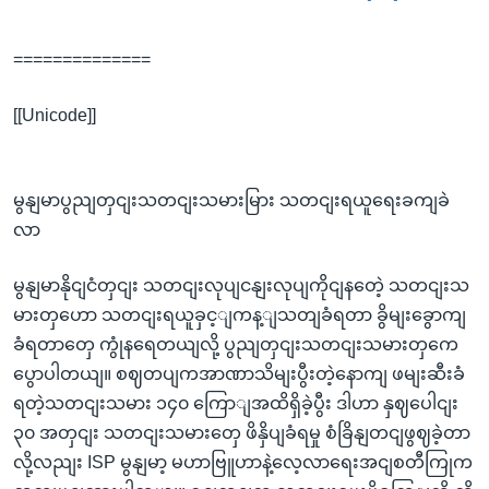
==============
[[Unicode]]
မွနျမာပွညျတှငျးသတငျးသမားမြား သတငျးရယူရေးခကျခဲ
လာ
မွနျမာနိုငျငံတှငျး သတငျးလုပျငနျးလုပျကိုငျနတေဲ့ သတငျးသ
မားတှဟော သတငျးရယူခှင့ျကန့ျသတျခံရတာ ခွိမျးခွောကျ
ခံရတာတှေ ကွုံနရေတယျလို့ ပွညျတှငျးသတငျးသမားတှကေ
ပွောပါတယျ။ စဈတပျကအာဏာသိမျးပွီးတဲ့နောကျ ဖမျးဆီးခံ
ရတဲ့သတငျးသမား ၁၄၀ ကြောျအထိရှိခဲ့ပွီး ဒါဟာ နှဈပေါငျး
၃၀ အတှငျး သတငျးသမားတှေ ဖိနှိပျခံရမှု စံခြိနျတငျဖွဈခဲ့တာ
လို့လညျး ISP မွနျမာ့ မဟာဗြူဟာနဲ့လေ့လာရေးအငျစတီကြုက