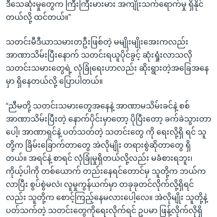
ဒီသေဆုံးမှုတွေက ကြီးကြီးမားမား အကျိုးသက်ရောက်မှု ရှိနိုင်
တယ်လို့ ထင်တယ်။”
သတင်းမီဒီယာသမားတဦးဖြစ်တဲ့ မမျိုးမျိုးအေးကလည်း
အာဏာသိမ်းပြီးနောက် သတင်းရယူပိုင်ခွင့် ဆုံးရှုံးလာသလို
သတင်းသမားတွေရဲ့ လုံခြုံရေးဟာလည်း ဆိုးရွားတဲ့အခြေအနေ
မှာ ရှိနေတယ်လို့ ပြောပါတယ်။
“ညီမတို့ သတင်းသမားတွေအနေနဲ့ အာဏာမသိမ်းခင်နဲ့ စစ်
အာဏာသိမ်းပြီးတဲ့ နောက်ပိုင်းမှာတော့ ပိုပြီးတော့ ခက်ခဲသွားတာ
ပေါ့၊ အာဏာရှင်နဲ့ ပတ်သတ်တဲ့ သတင်းတွေ ကို ရေးလို့ရှိ ရင် သူ
တို့က ခြိမ်းခြောက်တာတွေ အဲလိုမျိုး တရားစွဲဆိုတာတွေ ရှိ
တယ်။ အရင်နဲ့ စာရင် လုံခြုံမှုရှိတယ်လို့လည်း မခံစားရဘူး၊
ကိုယ့်ပါကို တစ်ယောက် တည်းနေရင်တောင်မှ သူတို့က ဘယ်က
လာပြီး စွပ်စွဲမလဲ၊ လူမှုကွန်ယက်မှာ တခုခုတင်လိုက်လို့ရှိရင်
လည်း သူတို့က စောင့်ကြည့်နေမလားပေါ့လေ။ အဲလိုမျိုး သူတို့နဲ့
ပတ်သက်တဲ့ သတင်းတွေကိုရေးလိုက်ရင် ဥပမာ ဖြန့်လိုက်လိုရှိ