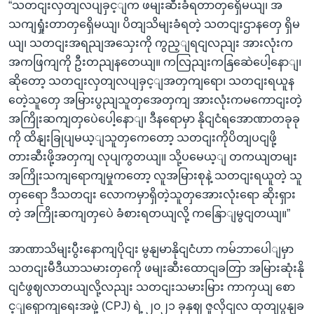
“သတငျးလှတျလပျခှင့ျက ဖမျးဆီးခံရတာတှရှေိမယျ၊ အ
သကျရှုံးတာတှရှေိမယျ၊ ပိတျသိမျးခံရတဲ့ သတငျးဌာနတှေ ရှိမ
ယျ၊ သတငျးအရညျအသှေးကို ကွည့ျရငျလညျး အားလုံးက
အကဖြကျကို ဦးတညျနတေယျ။ ကလြညျးကနြဆေဲပေါ့နောျ၊
ဆိုတော့ သတငျးလှတျလပျခှင့ျအတှကျရော၊ သတငျးရယူန
တေဲ့သူတှေ အမြားပွညျသူတှအေတှကျ အားလုံးကမကောငျးတဲ့
အကြိုးဆကျတှပေဲပေါ့နောျ၊ ဒီနရောမှာ နိုငျငံရအောဏာတခုခု
ကို ထိနျးခြုပျမယ့ျသူတှကေတော့ သတငျးကိုပိတျပငျဖို့
တားဆီးဖို့အတှကျ လုပျကွတယျ။ သို့ပမေယ့ျ တကယျတမျး
အကြိုးသကျရောကျမှုကတော့ လူအမြားစုနဲ့ သတငျးရယူတဲ့ သူ
တှရေော ဒီသတငျး လောကမှာရှိတဲ့သူတှအေားလုံးရော ဆိုးရှား
တဲ့ အကြိုးဆကျတှပေဲ ခံစားရတယျလို့ ကနြောျမွငျတယျ။”
အာဏာသိမျးပွီးနောကျပိုငျး မွနျမာနိုငျငံဟာ ကမ်ဘာပေါျမှာ
သတငျးမီဒီယာသမားတှကေို ဖမျးဆီးထောငျခတြာ အမြားဆုံးနို
ငျငံဖွဈလာတယျလို့လညျး သတငျးသမားမြား ကာကှယျ စော
င့ျရှောကျရေးအဖှဲ့ (CPJ) ရဲ့ ၂၀၂၁ ခုနှဈ ဇူလိုငျလ ထုတျပွနျခ