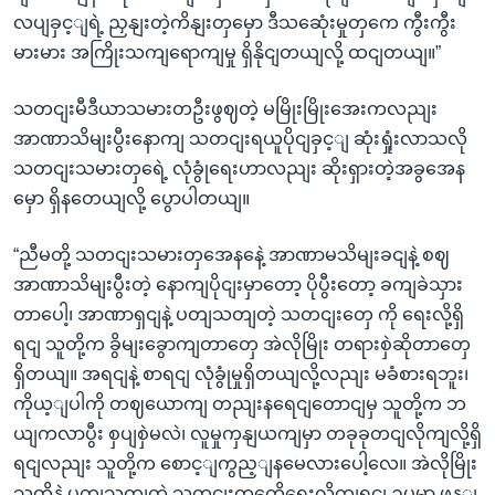
လပျခှင့ျရဲ့ ညှနျးတဲ့ကိနျးတှမှော ဒီသဆေုံးမှုတှကေ ကွီးကွီး
မားမား အကြိုးသကျရောကျမှု ရှိနိုငျတယျလို့ ထငျတယျ။”
သတငျးမီဒီယာသမားတဦးဖွဈတဲ့ မမြိုးမြိုးအေးကလညျး
အာဏာသိမျးပွီးနောကျ သတငျးရယူပိုငျခှင့ျ ဆုံးရှုံးလာသလို
သတငျးသမားတှရေဲ့ လုံခွုံရေးဟာလညျး ဆိုးရှားတဲ့အခွအေန
မှော ရှိနတေယျလို့ ပွောပါတယျ။
“ညီမတို့ သတငျးသမားတှအေနနေဲ့ အာဏာမသိမျးခငျနဲ့ စဈ
အာဏာသိမျးပွီးတဲ့ နောကျပိုငျးမှာတော့ ပိုပွီးတော့ ခကျခဲသှား
တာပေါ့၊ အာဏာရှငျနဲ့ ပတျသတျတဲ့ သတငျးတှေ ကို ရေးလို့ရှိ
ရငျ သူတို့က ခွိမျးခွောကျတာတှေ အဲလိုမြိုး တရားစှဲဆိုတာတှေ
ရှိတယျ။ အရငျနဲ့ စာရငျ လုံခွုံမှုရှိတယျလို့လညျး မခံစားရဘူး၊
ကိုယ့ျပါကို တဈယောကျ တညျးနရေငျတောငျမှ သူတို့က ဘ
ယျကလာပွီး စှပျစှဲမလဲ၊ လူမှုကှနျယကျမှာ တခုခုတငျလိုကျလို့ရှိ
ရငျလညျး သူတို့က စောင့ျကွည့ျနမေလားပေါ့လေ။ အဲလိုမြိုး
သူတို့နဲ့ ပတျသကျတဲ့ သတငျးတှကေိုရေးလိုကျရငျ ဥပမာ ဖွန့ျ