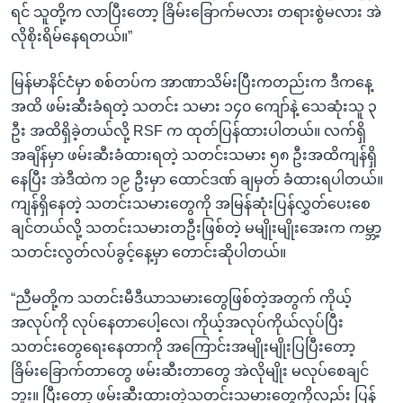
ရင် သူတို့က လာပြီးတော့ ခြိမ်းခြောက်မလား တရားစွဲမလား အဲ
လိုစိုးရိမ်နေရတယ်။”
မြန်မာနိင်ငံမှာ စစ်တပ်က အာဏာသိမ်းပြီးကတည်းက ဒီကနေ့
အထိ ဖမ်းဆီးခံရတဲ့ သတင်း သမား ၁၄၀ ကျော်နဲ့ သေဆုံးသူ ၃
ဦး အထိရှိခဲ့တယ်လို့ RSF က ထုတ်ပြန်ထားပါတယ်။ လက်ရှိ
အချိန်မှာ ဖမ်းဆီးခံထားရတဲ့ သတင်းသမား ၅၈ ဦးအထိကျန်ရှိ
နေပြီး အဲဒီထဲက ၁၉ ဦးမှာ ထောင်ဒဏ် ချမှတ် ခံထားရပါတယ်။
ကျန်ရှိနေတဲ့ သတင်းသမားတွေကို အမြန်ဆုံးပြန်လွှတ်ပေးစေ
ချင်တယ်လို့ သတင်းသမားတဦးဖြစ်တဲ့ မမျိုးမျိုးအေးက ကမ္ဘာ့
သတင်းလွတ်လပ်ခွင့်နေ့မှာ တောင်းဆိုပါတယ်။
“ညီမတို့က သတင်းမီဒီယာသမားတွေဖြစ်တဲ့အတွက် ကိုယ့်
အလုပ်ကို လုပ်နေတာပေါ့လေ၊ ကိုယ့်အလုပ်ကိုယ်လုပ်ပြီး
သတင်းတွေရေးနေတာကို အကြောင်းအမျိုးမျိုးပြပြီးတော့
ခြိမ်းခြောက်တာတွေ ဖမ်းဆီးတာတွေ အဲလိုမျိုး မလုပ်စေချင်
ဘူး။ ပြီးတော့ ဖမ်းဆီးထားတဲ့သတင်းသမားတွေကိုလည်း ပြန်