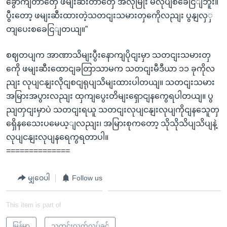
ခွောကျတာတှေ ဖမျးဆီးတာတှေ အဲလိုမြိုး မလုပျစခေငြျဘူး။
ပွီးတော့ ဖမျးဆီးထားတဲ့သတငျးသမားတှကေိုလညျး ပွနျလှှ
တျပေးစခေငြျတယျ။”
စဈတပျက အာဏာသိမျးပွီးနောကျပိုငျးမှာ သတငျးသမားတှ
ကေို ဖမျးဆီးထောငျခတြာသာမက သတငျးမီဒီယာ ၁၁ ခုကိုလ
ညျး လုပျငနျးလိုငျစငျရုပျသိမျးထားပါတယျ။ သတငျးသမား
အမြားအပွားလညျး ထှကျပွေးတိမျးရှောငျနကွေရပါတယျ။ ပွ
ညျတှငျးမှာပဲ သတငျးရယူ သတငျးလုပျငနျးလုပျကိုငျနသေူတှ
ရှေိနသေေးပမေယ့ျလညျး၊ အမြားစုကတော့ သိုသိုသိပျသိပျနဲ့
လုပျငနျးလုပျနရေကွရတာပါ။
==============
မျှဝေပါ
Follow us
This item is part of
မြန်မာ
သတင်းလွတ်လပ်ခွင့်