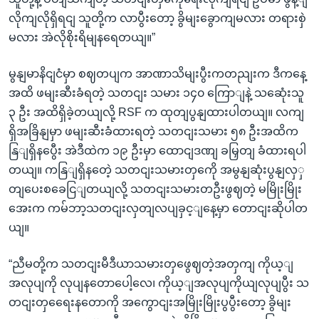
လိုကျလိုရှိရငျ သူတို့က လာပွီးတော့ ခွိမျးခွောကျမလား တရားစှဲ
မလား အဲလိုစိုးရိမျနရေတယျ။”
မွနျမာနိငျငံမှာ စဈတပျက အာဏာသိမျးပွီးကတညျးက ဒီကနေ့
အထိ ဖမျးဆီးခံရတဲ့ သတငျး သမား ၁၄၀ ကြောျနဲ့ သဆေုံးသူ
၃ ဦး အထိရှိခဲ့တယျလို့ RSF က ထုတျပွနျထားပါတယျ။ လကျ
ရှိအခြိနျမှာ ဖမျးဆီးခံထားရတဲ့ သတငျးသမား ၅၈ ဦးအထိက
နြျရှိနပွေီး အဲဒီထဲက ၁၉ ဦးမှာ ထောငျဒဏျ ခမြှတျ ခံထားရပါ
တယျ။ ကနြျရှိနတေဲ့ သတငျးသမားတှကေို အမွနျဆုံးပွနျလှှ
တျပေးစခေငြျတယျလို့ သတငျးသမားတဦးဖွဈတဲ့ မမြိုးမြိုး
အေးက ကမ်ဘာ့သတငျးလှတျလပျခှင့ျနေ့မှာ တောငျးဆိုပါတ
ယျ။
“ညီမတို့က သတငျးမီဒီယာသမားတှဖွေဈတဲ့အတှကျ ကိုယ့ျ
အလုပျကို လုပျနတောပေါ့လေ၊ ကိုယ့ျအလုပျကိုယျလုပျပွီး သ
တငျးတှရေေးနတောကို အကွောငျးအမြိုးမြိုးပွပွီးတော့ ခွိမျး