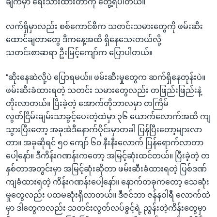
ချက်မှာ ရေးသားထားတာကို တွေ့ရပါတယ်။
လက်ရှိမှာလည်း စစ်ကောင်စီက သတင်းသမားတွေကို ဖမ်းဆီး
ထောင်ချတာတွေ ဒီကနေ့အထိ ရှိနေသေးတယ်လို့
သတင်းစာဆရာ ဦးမြင့်ကျော်က ပြောပါတယ်။
“ဆိုးနေဆဲလို့ပဲ ပြောရမယ်။ ဖမ်းဆီးမှုတွေက ဆက်ရှိနေတုန်းပဲ။
ဖမ်းဆီးခံထားရတဲ့ သတင်း သမားတွေလည်း တဖြည်းဖြည်းနဲ့
တိုးလာတယ်။ ပြီးခဲ့တဲ့ အောက်တိုဘာလမှာ တကြိမ်
လွတ်ငြိမ်းချမ်းသာခွင့်ပေးတဲ့ထဲမှာ ၃၆ ယောက်လောက်အထိ ကျ
သွားပြီးတော့ အခုအဲဒီနောက်ပိုင်းမှာတခါ ပြန်ပြီးတော့များလာ
တာ။ အခုဆိုရင် ၅၀ ကျော် ၆၀ နီးနီးလောက် ပြန်ရောက်လာတာ
ပေါ့နော်။ ဒီကိန်းဂဏန်းကတော့ အမြင့်ဆုံးထင်တယ်။ ပြီးခဲ့တဲ့ တ
နှစ်တာအတွင်းမှာ အမြင့်ဆုံးဆိုတာ ဖမ်းဆီးခံထားရတဲ့ ပြစ်ဒဏ်
ကျခံထားရတဲ့ ကိန်းဂဏန်းပေါ့နော်။ နောက်တခုကတော့ သေဆုံး
မှုတွေလည်း ပထမဆုံးရှိလာတယ်။ ဒီဇင်ဘာ ဇန်နဝါရီ လောက်ထဲ
မှာ ဒါတွေကလည်း သတင်းလွတ်လပ်ခွင့်ရဲ့ ညွန်းတဲ့ကိန်းတွေမှာ