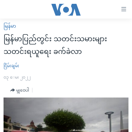
သုံး
ရ
လွယ်ကူ
မြန်မာ
မူလစာမျက်နှာ
စေ
မြန်မာပြည်တွင်း သတင်းသမားများ
မြန်မာ
သည့်
သတင်းရယူရေး ခက်ခဲလာ
ကမ္ဘာ့သတင်းများ
Link
ဗွီဒီယို
နိုင်ငံတကာ
ငြိမ်းချမ်း
များ
သတင်းလွတ်လပ်ခွင့်
အမေရိကန်
၀၃ ေမ၊ ၂၀၂၂
ပင်မ
ရပ်ဝန်းတခု လမ်းတခု အလွန်
တရုတ်
အကြောင်းအရာ
မျှဝေပါ
သို့
အင်္ဂလိပ်စာလေ့လာမယ်
အစ္စရေး-ပါလက်စတိုင်း
ကျော်
အပတ်စဉ်ကဏ္ဍများ
အမေရိကန်သုံးအီဒီယံ
ကြည့်
ရေဒီယိုနှင့်ရုပ်သံ အချက်အလက်များ
မကြေးမုံရဲ့ အင်္ဂလိပ်စာ
ရေဒီယို
ရန်
ပင်မ
ရေဒီယို/တီဗွီအစီအစဉ်
ရုပ်ရှင်ထဲက အင်္ဂလိပ်စာ
တီဗွီ