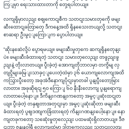
ကြျမှာ ရေးသားထားတာကို တှေ့ရပါတယျ။
လကျရှိမှာလညျး စဈကောငျစီက သတငျးသမားတှကေို ဖမျး
ဆီးထောငျခတြာတှေ ဒီကနေ့အထိ ရှိနသေေးတယျလို့ သတငျး
စာဆရာ ဦးမွင့ျကြောျက ပွောပါတယျ။
“ဆိုးနဆေဲလို့ပဲ ပွောရမယျ။ ဖမျးဆီးမှုတှကေ ဆကျရှိနတေုနျး
ပဲ။ ဖမျးဆီးခံထားရတဲ့ သတငျး သမားတှလေညျး တဖွညျးဖွ
ညျးနဲ့ တိုးလာတယျ။ ပွီးခဲ့တဲ့ အောကျတိုဘာလမှာ တကွိမျ လှ
တျငွိမျးခမြျးသာခှင့ျပေးတဲ့ထဲမှာ ၃၆ ယောကျလောကျအထိ
ကသြှားပွီးတော့ အခုအဲဒီနောကျပိုငျးမှာတခါ ပွနျပွီးတော့မြား
လာတာ။ အခုဆိုရငျ ၅၀ ကြောျ ၆၀ နီးနီးလောကျ ပွနျရောကျ
လာတာပေါ့နောျ။ ဒီကိနျးဂဏနျးကတော့ အမွင့ျဆုံးထငျတ
ယျ။ ပွီးခဲ့တဲ့ တနှဈတာအတှငျးမှာ အမွင့ျဆုံးဆိုတာ ဖမျးဆီး
ခံထားရတဲ့ ပွဈဒဏျကခြံထားရတဲ့ ကိနျးဂဏနျးပေါ့နောျ။ နော
ကျတခုကတော့ သဆေုံးမှုတှလေညျး ပထမဆုံးရှိလာတယျ။ ဒီဇ
ငျဘာ ဇနျနဝါရီ လောကျထဲမှာ ဒါတှကေလညျး သတငျးလှတျ