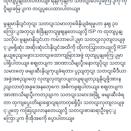
ထုတျပွနျထားပါတယျ။ ရနျကုနျက သတငျးပေးပို့ခကြျကို ကို
ငွိမျးခမြျးက တငျပွပေးထားပါတယျ။
မွနျမာနိုငျငံတှငျး သတငျးသမားတှဖေိနှိပျခံရမှုဟာ နှဈ ၃၀
ကြောျအတှငျး စံခြိနျတငျဖွဈနတေယျလို့ ISP က ထုတျပွနျ
သလိုပဲ၊ မွနျမာနိုငျငံဟာ ကမ်ဘာပေါျမှာ သတငျးလှတျလပျခှ
င့ျမရှိဆုံး အဆိုးဆုံးငါးနိုငျငံအထိကို ထိုးကသြှားတယျလို့ RSF
နယျစညျးမခွားသတငျးထောကျမြားအဖှဲ့ ထုတျပွနျခကြျမှာ
ပါရှိပါတယျ။ စဈတပျက အာဏာသိမျးပွီးနောကျပိုငျး သတငျး
သမားတှေ ဖမျးဆီးနှိပျကှပျခံရတာ၊ ပွညျတှငျး သတငျးမီဒီယာ
အဖှဲ့အစညျးတှေ လှတျလှတျလပျလပျရပျတညျနိုငျဖို့အားန
ညျးလာတဲ့အခွအေနတှေကေ အဓိကဖွဈပါတယျ။ စဈတပျက
အာဏာသိမျးပွီးကတညျးက သတငျးသမားအခြို့ ဖမျးဆီးခံရ
တာ ထှကျပွေးတိမျးရှောငျရတာတှရှေိပွီး သတငျးလှတျလပျခှ
င့ျတှေ ကဆြငျးလာနတေယျလို့ သတငျးစာဆရာဦးမွင့ျ
ကြောျက ဗှီအိုအကေို ပွောပါတယျ။