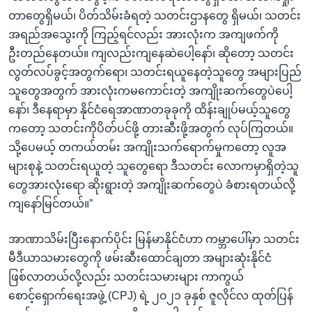
တာတွေရှိမယ်၊ ပိတ်သိမ်းခံရတဲ့ သတင်းဌာနတွေ ရှိမယ်၊ သတင်း
အရည်အသွေးကို ကြည့်ရင်လည်း အားလုံးက အကျဖက်ကို
ဦးတည်နေတယ်။ ကျလည်းကျနေဆဲပေါ့နော်၊ ဆိုတော့ သတင်း
လွတ်လပ်ခွင့်အတွက်ရော၊ သတင်းရယူနေတဲ့သူတွေ အများပြည်
သူတွေအတွက် အားလုံးကမကောင်းတဲ့ အကျိုးဆက်တွေပဲပေါ့
နော်၊ ဒီနေရာမှာ နိုင်ငံရေအာဏာတခုခုကို ထိန်းချုပ်မယ့်သူတွေ
ကတော့ သတင်းကိုပိတ်ပင်ဖို့ တားဆီးဖို့အတွက် လုပ်ကြတယ်။
သို့ပေမယ့် တကယ်တမ်း အကျိုးသက်ရောက်မှုကတော့ လူအ
များစုနဲ့ သတင်းရယူတဲ့ သူတွေရော ဒီသတင်း လောကမှာရှိတဲ့သူ
တွေအားလုံးရော ဆိုးရွားတဲ့ အကျိုးဆက်တွေပဲ ခံစားရတယ်လို့
ကျနော်မြင်တယ်။”
အာဏာသိမ်းပြီးနောက်ပိုင်း မြန်မာနိုင်ငံဟာ ကမ္ဘာပေါ်မှာ သတင်း
မီဒီယာသမားတွေကို ဖမ်းဆီးထောင်ချတာ အများဆုံးနိုင်ငံ
ဖြစ်လာတယ်လို့လည်း သတင်းသမားများ ကာကွယ်
စောင့်ရှောက်ရေးအဖွဲ့ (CPJ) ရဲ့ ၂၀၂၁ ခုနှစ် ဇူလိုင်လ ထုတ်ပြန်