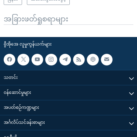
အခြားဖတ်ရှုစရာများ
ဗွီအိုအေ လူမှုကွန်ယက်များ
သတင်း
၀န်ဆောင်မှုများ
အပတ်စဉ်ကဏ္ဍများ
အင်္ဂလိပ်သင်ခန်းစာများ