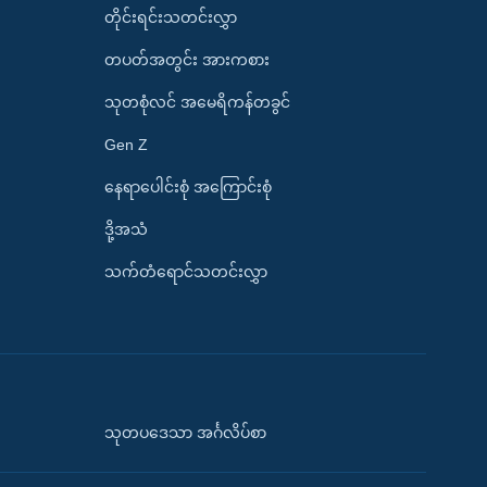
တိုင်းရင်းသတင်းလွှာ
တပတ်အတွင်း အားကစား
သုတစုံလင် အမေရိကန်တခွင်
Gen Z
နေရာပေါင်းစုံ အကြောင်းစုံ
ဒို့အသံ
သက်တံရောင်သတင်းလွှာ
သုတပဒေသာ အင်္ဂလိပ်စာ