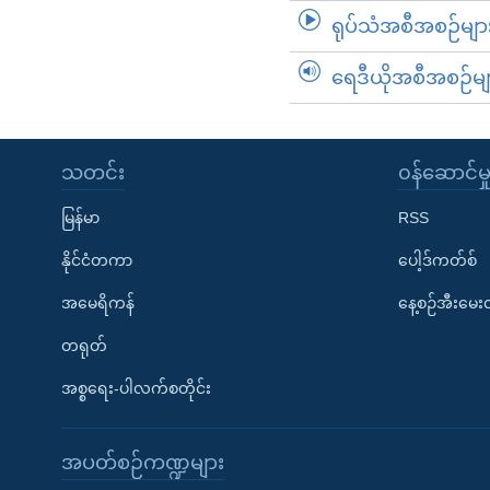
ရုပ်သံအစီအစဉ်မျာ
ရေဒီယိုအစီအစဉ်မျ
သတင်း
၀န်ဆောင်မှ
မြန်မာ
RSS
နိုင်ငံတကာ
ပေါ့ဒ်ကတ်စ်
အမေရိကန်
နေ့စဉ်အီးမေ
တရုတ်
အစ္စရေး-ပါလက်စတိုင်း
အပတ်စဉ်ကဏ္ဍများ