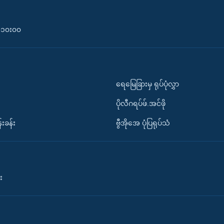
၀-၁၀း၀၀
ရေမြေခြားမှ ရုပ်ပုံလွှာ
ပိုလီဂရပ်ဖ်.အင်ဖို
်းခန်း
ဗွီအိုအေ ပုံပြရုပ်သံ
း