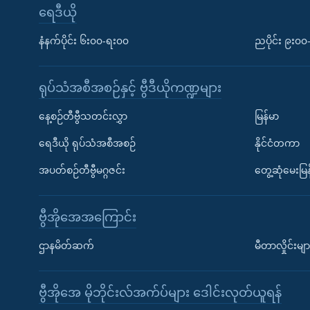
ရေဒီယို
နံနက်ပိုင်း ၆း၀၀-ရး၀၀
ညပိုင်း ၉း၀
ရုပ်သံအစီအစဉ်နှင့် ဗွီဒီယိုကဏ္ဍများ
နေ့စဉ်တီဗွီသတင်းလွှာ
မြန်မာ
ရေဒီယို ရုပ်သံအစီအစဉ်
နိုင်ငံတကာ
အပတ်စဉ်တီဗွီမဂ္ဂဇင်း
တွေ့ဆုံမေးမြန
ဗွီအိုအေအကြောင်း
ဌာနမိတ်ဆက်
မီတာလှိုင်းမျာ
ဗွီအိုအေ မိုဘိုင်းလ်အက်ပ်များ ဒေါင်းလုတ်ယူရန်
Learning English