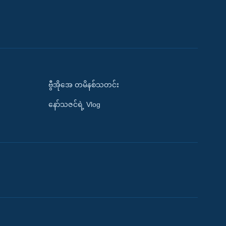
ဗွီအိုအေ တမိနစ်သတင်း
နော်သဇင်ရဲ့ Vlog