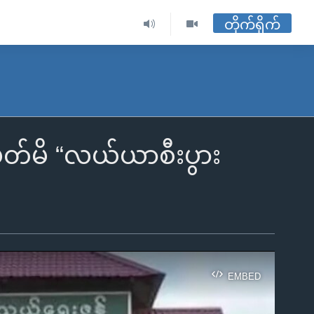
တိုက်ရိုက်
ိတ်မိ “လယ်ယာစီးပွား
EMBED