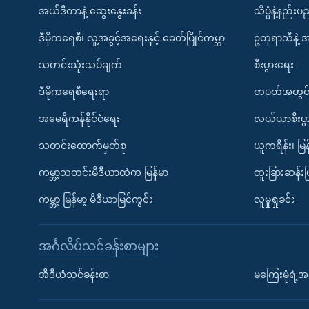
အယ်ဒီတာနဲ့ ဆွေးနွေးခန်း
သိပ္ပံနဲ့နည်း
ဒီမိုကရေစီ၊ လူ့အခွင့်အရေးနှင့် ခေတ်ပြိုင်ကမ္ဘာ
ဥတုရာသီနဲ့ 
သတင်းသုံးသပ်ချက်
စီးပွားရေး
ဒီမိုကရေစီရေးရာ
တပတ်အတွင်
အမေရိကန်နိုင်ငံရေး
လယ်ယာစီးပွ
သတင်းထောက်မှတ်စု
ယူကရိန်း၊ မြန
ကမ္ဘာ့သတင်းမီဒီယာထဲက မြန်မာ
ထူးခြားဆန်း
ကမ္ဘာ့ မြန်မာ့ မီဒီယာမြင်ကွင်း
လူမှုရှုခင်း
အင်္ဂလိပ်သင်ခန်းစာများ
အီဒီယံသင်ခန်းစာ
မကြေးမုံရဲ့အင