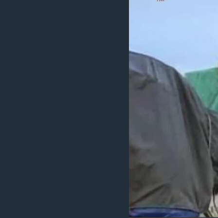
သုတပဒေသာ အင်္ဂလိပ်စာ
အ
ညွန်း
စာမျက်နှာ
သို့
ကျော်
ကြည့်
ရန်
ရှာဖွေ
ရန်
နေရာ
သို့
ကျော်
ရန်