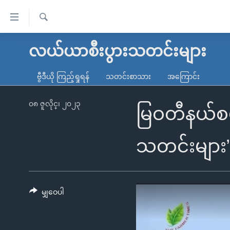
သုံး
ရ
ရှာဖွေ
လွယ်ကူ
မူလစာမျက်နှာ
လယ်ယာစီးပွားသတင်းများ
ရ
စေ
မြန်မာ
လာ
ဗွီဒီယို ကြည့်ရှုရန်
သတင်းစာသား
အကြောင်း
သည့်
ဒ်
ကမ္ဘာ့သတင်းများ
Link
ဗွီဒီယို
နိုင်ငံတကာ
၀၈ ဇူလိုင္၊ ၂၀၂၃
မြဝတီနယ်စပ
များ
သတင်းလွတ်လပ်ခွင့်
အမေရိကန်
ပင်မ
ရပ်ဝန်းတခု လမ်းတခု အလွန်
တရုတ်
သတင်းများ
အကြောင်းအရာ
အင်္ဂလိပ်စာလေ့လာမယ်
အစ္စရေး-ပါလက်စတိုင်း
သို့
အပတ်စဉ်ကဏ္ဍများ
အမေရိကန်သုံးအီဒီယံ
ကျော်
ကြည့်
မျှဝေပါ
ရေဒီယိုနှင့်ရုပ်သံ အချက်အလက်များ
မကြေးမုံရဲ့ အင်္ဂလိပ်စာ
ရေဒီယို
ရန်
ရေဒီယို/တီဗွီအစီအစဉ်
ရုပ်ရှင်ထဲက အင်္ဂလိပ်စာ
တီဗွီ
ပင်မ