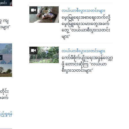
လယ်ယာစီးပွားသတင်းများ
မွေးမြူရေးအစာဈေးတက်လို့
ွေ ကျ
မွေးမြူရေးသမားတွေအခက်
များ”
တွေ့ “လယ်ယာစီးပွားသတင်း
များ”
လယ်ယာစီးပွားသတင်းများ
ကော်ဖီစိုက်ပျိုးရေးအခွန်လျှော့
ဖို့ တောင်းဆိုကြ “လယ်ယာ
စီးပွားသတင်းများ”
ုင်း
 အခက်
်ရှုရန်