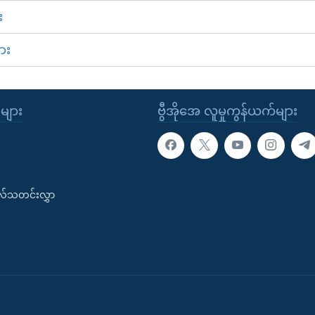
း
ား
ုများ
ဗွီအိုအေ လူမှုကွန်ယက်များ
းလ်သတင်းလွှာ