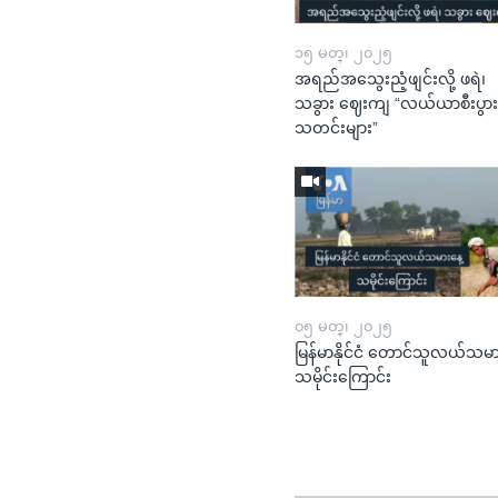
၁၅ မတ္၊ ၂၀၂၅
အရည်အသွေးညံ့ဖျင်းလို့ ဖရဲ၊
သခွား ဈေးကျ “လယ်ယာစီးပွာ
သတင်းများ”
၀၅ မတ္၊ ၂၀၂၅
မြန်မာနိုင်ငံ တောင်သူလယ်သမာ
သမိုင်းကြောင်း