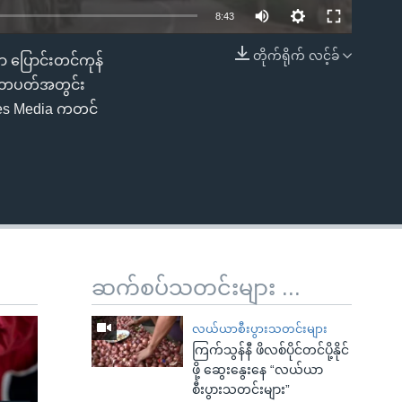
8:43
တိုက်ရိုက် လင့်ခ်
ာ ပြောင်းတင်ကုန်
EMBED
် တပတ်အတွင်း
mes Media ကတင်
ဆက်စပ်သတင်းများ ...
လယ်ယာစီးပွားသတင်းများ
ကြက်သွန်နီ ဖိလစ်ပိုင်တင်ပို့နိုင်
ဖို့ ဆွေးနွေးနေ “လယ်ယာ
စီးပွားသတင်းများ”