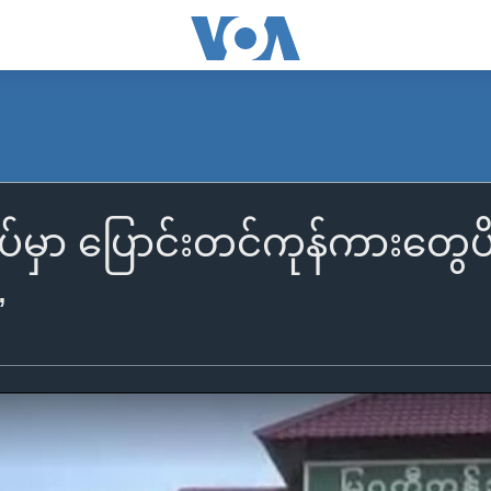
်မှာ ပြောင်းတင်ကုန်ကားတွေပ
”