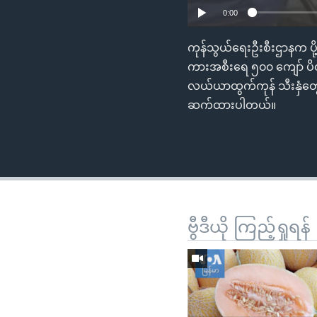
0:00
ကုန်သွယ်ရေးဦးစီးဌာနက ပို
ကားအစီးရေ ၅၀၀ ကျော် ပိ
လယ်ယာထွက်ကုန် သီးနှံတွ
ဆက်ထားပါတယ်။
ဗွီဒီယို ကြည့်ရှုရန်