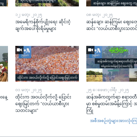
၁၂ မတ္၊ ၂၀၂၅
၀၈ မတ္၊ ၂၀၂၅
အမေရိကန်စိုက်ပျိုးရေး ဆိုင်းငံ့
ဆန်ချော၊ ဆန်ကြမ်း ဈေးတ
း
ချက်အပေါ်စိုးရိမ်မှုများ
ဆင်း “လယ်ယာစီးပွားသတင်း
၀၁ မတ္၊ ၂၀၂၅
၂၅ ေဖေဖာ္၀ါရီ၊ ၂၀၂၅
းနေ့
ထိုင်းက အဝယ်လိုက်လို့ ပြောင်း
ဆန်အဓိကထွက်ရာ ဧရာဝတီတိ
ဈေးမြင့်တက် “လယ်ယာစီးပွား
မှာ စစ်မှုထမ်းအမိန့်ကြောင့်
သတင်းများ”
ကြုံ
အစီအစဉ်တွဲများအားလုံးကြည့