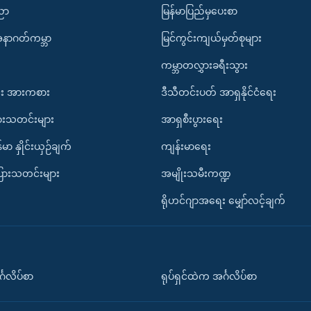
ပညာ
မြန်မာပြည်မှပေးစာ
အနာဂတ်ကမ္ဘာ
မြင်ကွင်းကျယ်မှတ်စုများ
ကမ္ဘာတလွှားခရီးသွား
း အားကစား
ဒီသီတင်းပတ် အာရှနိုင်ငံရေး
ားသတင်းများ
အာရှစီးပွားရေး
်မာ နှိုင်းယှဉ်ချက်
ကျန်းမာရေး
ပြားသတင်းများ
အမျိုးသမီးကဏ္ဍ
ရိုဟင်ဂျာအရေး မျှော်လင့်ချက်
်္ဂလိပ်စာ
ရုပ်ရှင်ထဲက အင်္ဂလိပ်စာ