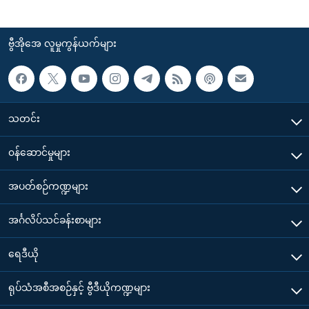
ဗွီအိုအေ လူမှုကွန်ယက်များ
သတင်း
၀န်ဆောင်မှုများ
အပတ်စဉ်ကဏ္ဍများ
အင်္ဂလိပ်သင်ခန်းစာများ
ရေဒီယို
ရုပ်သံအစီအစဉ်နှင့် ဗွီဒီယိုကဏ္ဍများ