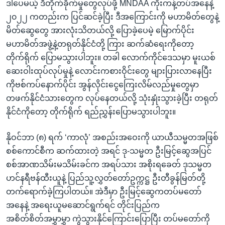
ဒါပေမယ့် ဒီတိုက်ခိုက်မှုတွေလုပ်ဖို့ MNDAA ကိုးကန့်တပ်အနေနဲ့
၂၀၂၂ ကတည်းက ပြင်ဆင်ခဲ့ပြီး ဒီအကြောင်းကို မဟာမိတ်တွေနဲ့
မိတ်ဆွေတွေ အားလုံးသိတယ်လို့ ပြောခဲ့ပေမဲ့ မြောက်ပိုင်း
မဟာမိတ်အဖွဲ့နဲ့တရုတ်နိုင်ငံတို့ ကြား ဆက်ဆံရေးကိုတော့
တိုက်ရိုက် ပြောမသွားပါဘူး။ တခါ လောက်ကိုင်ဒေသမှာ မူးယစ်
ဆေးဝါးထုပ်လုပ်မှုနဲ့ လောင်းကစားဝိုင်းတွေ များပြားလာနေပြီး
ကိုဗစ်ကပ်နောက်ပိုင်း အွန်လိုင်းငွေကြေးလိမ်လည်မှုတွေမှာ
တဖက်နိုင်ငံသားတွေက လုပ်နေတယ်လို့ သုံးနှုံးသွားခဲ့ပြီး တရုတ်
နိုင်ငံကိုတော့ တိုက်ရိုက် ရည်ညွှန်းပြောမသွားပါဘူး။
နိုဝင်ဘာ (၈) ရက် ‘ကာလုံ’ အစည်းအဝေးကို ယာယီသမ္မတအဖြစ်
စစ်ကောင်စီက ဆက်ထားတဲ့ အရင် ဒု-သမ္မတ ဦးမြင့်ဆွေအပြင်
စစ်အာဏသိမ်းမသိမ်းခင်က အရပ်သား အစိုးရခေတ် ဒုသမ္မတ
ဟင်နရီဗန်ထီးယူနဲ့ ပြည်သူ့လွှတ်တော်ဥက္ကဋ္ဌ ဦးတီခွန်မြတ်တို့
တက်ရောက်ခဲ့ကြပါတယ်။ အဲဒီမှာ ဦးမြင့်ဆွေကတပ်မတော်
အနေနဲ့ အရေးယူမဆောင်ရွက်ရင် တိုင်းပြည်က
အစိတ်စိတ်အမွှာမွှာ ကွဲသွားနိုင်ကြောင်းပြောပြီး တပ်မတော်ကို