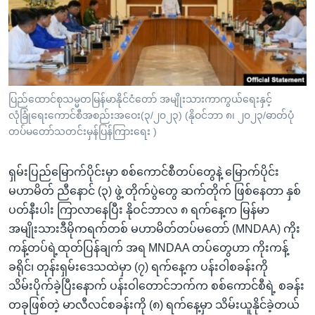
အ
သုတပဒေသာ အင်္ဂလိပ်စာ
ညွန်း
Learning English
စာမျက်နှာ
သို့
ဗွီအိုအေ လူမှုကွန်ယက်များ
ကျော်
ကြည့်
ပြည်ထောင်စုသမ္မတမြန်မာနိုင်ငံတော် အမျိုးသားကာကွယ်ရေးနှင့်
လုံခြုံရေးကောင်စီအစည်းအဝေး(၃/၂၀၂၃) (နိုဝင်ဘာ ၈၊ ၂၀၂၃/ဓာတ်ပုံ
ရန်
ဘာသာစကားများ
တပ်မတော်သတင်းမှန်ပြန်ကြားရေး )
ရှာဖွေ
ရန်
ရှမ်းပြည်မြောက်ပိုင်းမှာ စစ်ကောင်စီတပ်တွေနဲ့ မြောက်ပိုင်း
နေရာ
မဟာမိတ် ညီနောင် (၃) ဖွဲ့ တိုက်ပွဲတွေ ဆက်တိုက် ဖြစ်နေတာ နှစ်
သို့
ပတ်နီးပါး ကြာလာနေပြီး နိုဝင်ဘာလ ၈ ရက်နေ့က မြန်မာ
ကျော်
အမျိုးသားဒီမိုကရက်တစ် မဟာမိတ်တပ်မတော် (MNDAA) ကိုး
ရန်
ကန့်တပ်ရဲ့ထုတ်ပြန်ချက် အရ MNDAA တပ်တွေဟာ ကိုးကန့်
ခရိုင်၊ တုန်းရှမ်းဒေသထဲမှာ (၇) ရက်နေ့က ပန်းဝါစခန်းကို
သိမ်းပိုက်ခဲ့ပြီးနောက် ပန်းဝါတောင်ဘက်က စစ်ကောင်စီရဲ့ စခန်း
တခုဖြစ်တဲ့ မာလီလင်စခန်းကို (၈) ရက်နေ့မှာ သိမ်းယူနိုင်ခဲ့တယ်