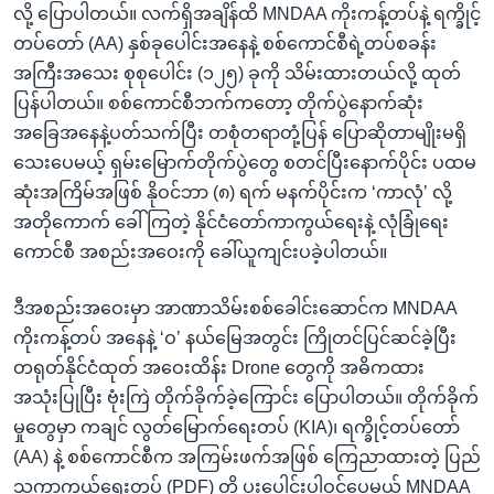
လို့ ပြောပါတယ်။ လက်ရှိအချိန်ထိ MNDAA ကိုးကန့်တပ်နဲ့ ရက္ခိုင့်
တပ်တော် (AA) နှစ်ခုပေါင်းအနေနဲ့ စစ်ကောင်စီရဲ့တပ်စခန်း
အကြီးအသေး စုစုပေါင်း (၁၂၅) ခုကို သိမ်းထားတယ်လို့ ထုတ်
ပြန်ပါတယ်။ စစ်ကောင်စီဘက်ကတော့ တိုက်ပွဲနောက်ဆုံး
အခြေအနေနဲ့ပတ်သက်ပြီး တစုံတရာတုံ့ပြန် ပြောဆိုတာမျိုးမရှိ
သေးပေမယ့် ရှမ်းမြောက်တိုက်ပွဲတွေ စတင်ပြီးနောက်ပိုင်း ပထမ
ဆုံးအကြိမ်အဖြစ် နိုဝင်ဘာ (၈) ရက် မနက်ပိုင်းက ‘ကာလုံ’ လို့
အတိုကောက် ခေါ် ကြတဲ့ နိုင်ငံတော်ကာကွယ်ရေးနဲ့ လုံခြုံရေး
ကောင်စီ အစည်းအဝေးကို ခေါ်ယူကျင်းပခဲ့ပါတယ်။
ဒီအစည်းအဝေးမှာ အာဏာသိမ်းစစ်ခေါင်းဆောင်က MNDAA
ကိုးကန့်တပ် အနေနဲ့ ‘ဝ’ နယ်မြေအတွင်း ကြိုတင်ပြင်ဆင်ခဲ့ပြီး
တရုတ်နိုင်ငံထုတ် အဝေးထိန်း Drone တွေကို အဓိကထား
အသုံးပြုပြီး ဗုံးကြဲ တိုက်ခိုက်ခဲ့ကြောင်း ပြောပါတယ်။ တိုက်ခိုက်
မှုတွေမှာ ကချင် လွတ်မြောက်ရေးတပ် (KIA)၊ ရက္ခိုင့်တပ်တော်
(AA) နဲ့ စစ်ကောင်စီက အကြမ်းဖက်အဖြစ် ကြေညာထားတဲ့ ပြည်
သူ့ကာကွယ်ရေးတပ် (PDF) တို့ ပူးပေါင်းပါဝင်ပေမယ့် MNDAA