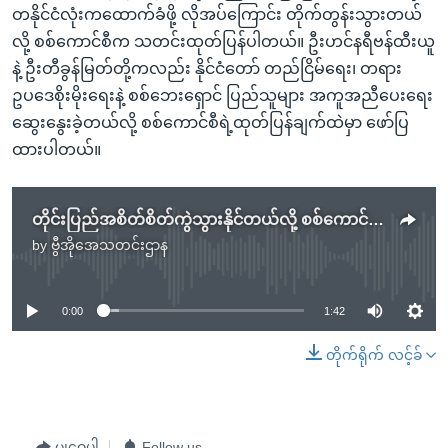
တနိုင်ငံလုံးကထောက်ခံဖို့ လိုအပ်ကြောင်း တိုက်တွန်းသွားတယ်
လို့ စစ်ကောင်စီက သတင်းထုတ်ပြန်ပါတယ်။ ဦးဟင်နရီဗန်ထီးယူ
နဲ့ ဦးတီခွန်မြတ်တို့ကလည်း နိုင်ငံတော် တည်ငြိမ်ရေး၊ တရား
ဥပဒေစိုးမိုးရေးနဲ့ စစ်ဘေးရှောင် ပြည်သူများ အကူအညီပေးရေး
ဆွေးနွေးခဲ့တယ်လို့ စစ်ကောင်စီရဲ့ထုတ်ပြန်ချက်ထဲမှာ ဖော်ပြ
ထားပါတယ်။
တိုင်းပြည်အစိတ်စိတ်ကွဲသွားနိုင်တယ်လို့ စစ်ကောင်စီ ယာယီသမ္မတ သတိပေး
by
ဗွီအိုအေသတင်းဌာန
No media source currently available
0:00
1:42
တိုက်ရိုက် လင့်ခ်
မျှဝေပါ
Follow us