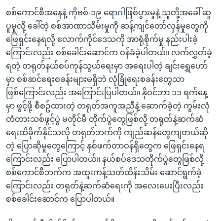
စစ်ကောင်စီအနေနဲ့ ကိုဗစ်-၁၉ ရောဂါဖြစ်ပွားမှုနဲ့ သူတို့အခေါ် ဆူ
ပူမှုလို့ ခေါ်တဲ့ စစ်အာဏာသိမ်းမှုကို ဆန့်ကျင်တော်လှန်မှုတွေကို
ဖြေရှင်းနေရလို့ လောက်ကိုင်ဒေသကို အာရုံစိုက်မှု နည်းပါးခဲ့
ကြောင်းလည်း စစ်ခေါင်းဆောင်က ဝန်ခံခဲ့ပါတယ်။ လက်လွှတ်ခဲ့
ရတဲ့ တရုတ်နယ်စပ်ကုန်သွယ်ရေးမှာ အရေးပါတဲ့ ချင်းရွှေဟော်
မှာ စစ်ဆင်ရေးစခန်းများမရှိဘဲ လုံခြုံရေးစခန်းတွေသာ
ဖြစ်ကြောင်းလည်း အကြောင်းပြပါတယ်။ နိုဝင်ဘာ ၁၁ ရက်နေ့
မှာ ဖွင့်ဖို့ စီစဥ်ထားတဲ့ တရုတ်အကူအညီနဲ့ ဆောက်ခဲ့တဲ့ ကွမ်းလုံ
တံတားသစ်ဖွင့်ပွဲ မတိုင်မီ တိုက်ပွဲတွေဖြစ်လို့ တရုတ်နဲ့ဆက်ဆံ
ရေးထိခိုက်နိုင်သလို တရုတ်ဘက်ကို ကျည်ဆန်တွေကျတယ်ဆို
တဲ့ ပြောဆိုမှုတွေကြောင့် နှစ်ဖက်တာဝန်ရှိတွေက ဖြေရှင်းနေရ
ကြောင်းလည်း ပြောပါတယ်။ နယ်စပ်ဒေသတိုက်ပွဲတွေဖြစ်လို့
စစ်ကောင်စီဘက်က အထူးကန့်သတ်ထိန်းသိမ်း ဆောင်ရွက်ခဲ့
ကြောင်းလည်း တရုတ်နဲ့ဆက်ဆံရေးကို အလေးပေးပြီးလည်း
စစ်ခေါင်းဆောင်က ပြောပါတယ်။