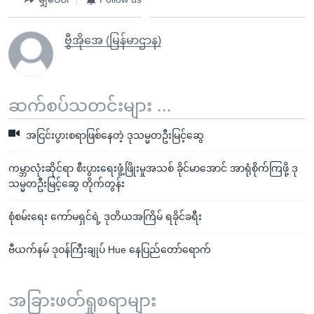
ဗွီအိုအေ (မြန်မာဌာန)
ဆက်စပ်သတင်းများ ...
အငြင်းပွားစရာဖြစ်နေတဲ့ ဒုသမ္မတဦးမြင့်ဆွေ
ကမ္ဘာလုံးဆိုင်ရာ စီးပွားရေးဖွံ့ဖြိုးမှုအသစ် ခိုင်မာအောင် အာရုံစိုက်ကြဖို့ ဒု
သမ္မတဦးမြင့်ဆွေ တိုက်တွန်း
စုံစမ်းရေး ကော်မရှင်ရဲ့ ဒုတိယအကြိမ် ရခိုင်ခရီး
ဗီယက်နမ် ဒုဝန်ကြီးချုပ် Hue နေပြည်တော်ရောက်
အခြားဖတ်ရှုစရာများ