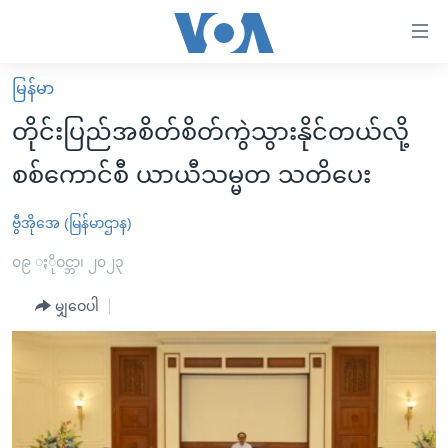
သုံး
ရ
လွယ်ကူ
မြန်မာ
မူလစာမျက်နှာ
စေ
တိုင်းပြည်အစိတ်စိတ်ကွဲသွားနိုင်တယ်လို့
မြန်မာ
သည့်
စစ်ကောင်စီ ယာယီသမ္မတ သတိပေး
ကမ္ဘာ့သတင်းများ
Link
ဗွီဒီယို
နိုင်ငံတကာ
ဗွီအိုအေ (မြန်မာဌာန)
များ
သတင်းလွတ်လပ်ခွင့်
အမေရိကန်
၀၉ ႏိုဝင္ဘာ၊ ၂၀၂၃
ပင်မ
ရပ်ဝန်းတခု လမ်းတခု အလွန်
တရုတ်
အကြောင်းအရာ
မျှဝေပါ
သို့
အင်္ဂလိပ်စာလေ့လာမယ်
အစ္စရေး-ပါလက်စတိုင်း
ကျော်
အပတ်စဉ်ကဏ္ဍများ
အမေရိကန်သုံးအီဒီယံ
ကြည့်
ရေဒီယိုနှင့်ရုပ်သံ အချက်အလက်များ
မကြေးမုံရဲ့ အင်္ဂလိပ်စာ
ရေဒီယို
ရန်
ပင်မ
ရေဒီယို/တီဗွီအစီအစဉ်
ရုပ်ရှင်ထဲက အင်္ဂလိပ်စာ
တီဗွီ