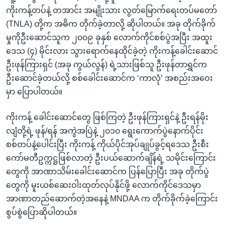
ကိုးကန့်တပ်နဲ့ တအာင်း အမျိုးသား လွတ်မြောက်ရေးတပ်မတော်
(TNLA) တို့က အဓိက တိုက်ခဲ့တာလို့ ဆိုပါတယ်။ အခု တိုက်ခိုက်
မှုကိုဦးဆောင်သူက ၂၀၀၉ ခုနှစ် လောက်ကိုင်စစ်ပွဲအပြီး အထူး
ဒေသ (၄) မိုင်းလား သွားရောက်နေထိုင်ခဲ့တဲ့ ကိုးကန့်ခေါင်းဆောင်
ဦးဖုန်ကြားရှင် (အခု ကွယ်လွန်) ရဲ့သားဖြစ်သူ ဦးဖုန်တာရွှင်က
ဦးဆောင်ခဲ့တယ်လို့ စစ်ခေါင်းဆောင်က ‘ကာလုံ’ အစည်းအဝေး
မှာ ပြောပါတယ်။
ကိုးကန့် ခေါင်းဆောင်တွေ ဖြစ်ကြတဲ့ ဦးဖုန်ကြားရှင်နဲ့ ဦးရန်မိုး
လျံတို့ရဲ့ ဖုန်/ရန် အကွဲအပြဲနဲ့ ၂၀၁၀ ရွေးကောက်ပွဲနောက်ပိုင်း
စစ်တပ်နဲ့ပေါင်းပြီး ကိုးကန့် ကိုယ်ပိုင်အုပ်ချုပ်ခွင့်ရဒေသ ဦးစီး
ကော်မတီဥက္ကဋ္ဌဖြစ်လာတဲ့ ဦးပယ်ဆောက်ချိန်ရဲ့ သမိုင်းကြောင်း
တွေကို အာဏာသိမ်းခေါင်းဆောင်က ပြန်ပြောပြီး အခု တိုက်ပွဲ
တွေကို မူးယစ်ဆေးဝါးထုတ်လုပ်နိုင်ဖို့ လောက်ကိုင်ဒေသမှာ
အာဏာတည်ဆောက်တဲ့အနေနဲ့ MNDAA က တိုက်ခိုက်ခဲ့ကြောင်း
စွပ်စွဲပြောဆိုပါတယ်။