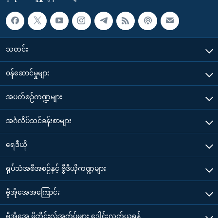
သတင်း
၀န်ဆောင်မှုများ
အပတ်စဉ်ကဏ္ဍများ
အင်္ဂလိပ်သင်ခန်းစာများ
ရေဒီယို
ရုပ်သံအစီအစဉ်နှင့် ဗွီဒီယိုကဏ္ဍများ
ဗွီအိုအေအကြောင်း
ဗွီအိုအေ မိုဘိုင်းလ်အက်ပ်များ ဒေါင်းလုတ်ယူရန်