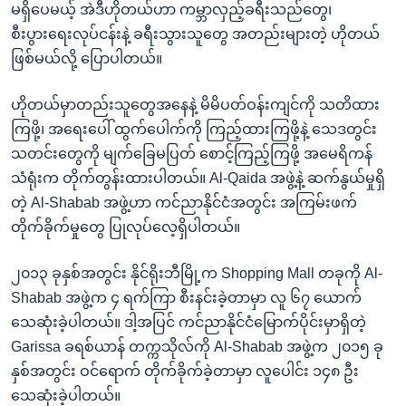
မရှိပေမယ့် အဲဒီဟိုတယ်ဟာ ကမ္ဘာလှည့်ခရီးသည်တွေ၊
စီးပွားရေးလုပ်ငန်းနဲ့ ခရီးသွားသူတွေ အတည်းများတဲ့ ဟိုတယ်
ဖြစ်မယ်လို့ ပြောပါတယ်။
ဟိုတယ်မှာတည်းသူတွေအနေနဲ့ မိမိပတ်ဝန်းကျင်ကို သတိထား
ကြဖို့၊ အရေးပေါ် ထွက်ပေါက်ကို ကြည့်ထားကြဖို့နဲ့ သေဒတွင်း
သတင်းတွေကို မျက်ခြေမပြတ် စောင့်ကြည့်ကြဖို့ အမေရိကန်
သံရုံးက တိုက်တွန်းထားပါတယ်။ Al-Qaida အဖွဲ့နဲ့ ဆက်နွယ်မှုရှိ
တဲ့ Al-Shabab အဖွဲ့ဟာ ကင်ညာနိုင်ငံအတွင်း အကြမ်းဖက်
တိုက်ခိုက်မှုတွေ ပြုလုပ်လေ့ရှိပါတယ်။
၂၀၁၃ ခုနှစ်အတွင်း နိုင်ရိုးဘီမြို့က Shopping Mall တခုကို Al-
Shabab အဖွဲ့က ၄ ရက်ကြာ စီးနင်းခဲ့တာမှာ လူ ၆၇ ယောက်
သေဆုံးခဲ့ပါတယ်။ ဒါ့အပြင် ကင်ညာနိုင်ငံမြောက်ပိုင်းမှာရှိတဲ့
Garissa ခရစ်ယာန် တက္ကသိုလ်ကို Al-Shabab အဖွဲ့က ၂၀၁၅ ခု
နှစ်အတွင်း ဝင်ရောက် တိုက်ခိုက်ခဲ့တာမှာ လူပေါင်း ၁၄၈ ဦး
သေဆုံးခဲ့ပါတယ်။