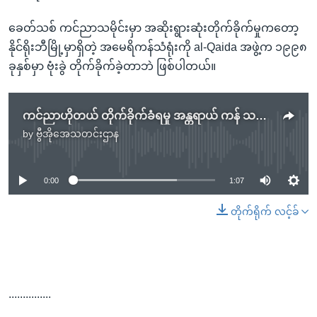
ခေတ်သစ် ကင်ညာသမိုင်းမှာ အဆိုးရွားဆုံးတိုက်ခိုက်မှုကတော့
နိုင်ရိုးဘီမြို့မှာရှိတဲ့ အမေရိကန်သံရုံးကို al-Qaida အဖွဲ့က ၁၉၉၈
ခုနှစ်မှာ ဗုံးခွဲ တိုက်ခိုက်ခဲ့တာဘဲ ဖြစ်ပါတယ်။
ကင်ညာဟိုတယ် တိုက်ခိုက်ခံရမှု အန္တရာယ် ကန် သတိပေး
by
ဗွီအိုအေသတင်းဌာန
No media source currently available
0:00
1:07
တိုက်ရိုက် လင့်ခ်
...............