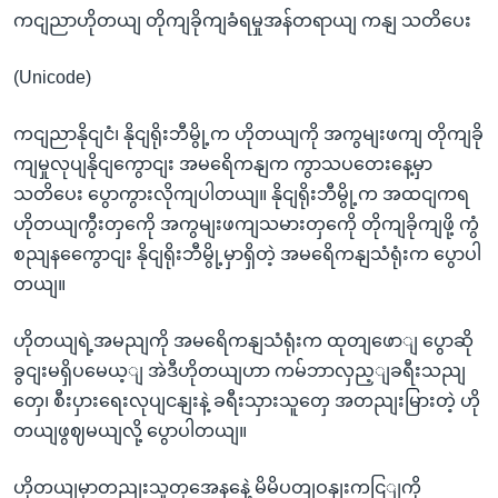
ကငျညာဟိုတယျ တိုကျခိုကျခံရမှုအန်တရာယျ ကနျ သတိပေး
(Unicode)
ကငျညာနိုငျငံ၊ နိုငျရိုးဘီမွို့က ဟိုတယျကို အကွမျးဖကျ တိုကျခို
ကျမှုလုပျနိုငျကွောငျး အမရေိကနျက ကွာသပတေးနေ့မှာ
သတိပေး ပွောကွားလိုကျပါတယျ။ နိုငျရိုးဘီမွို့က အထငျကရ
ဟိုတယျကွီးတှကေို အကွမျးဖကျသမားတှကေို တိုကျခိုကျဖို့ ကွံ
စညျနကွေောငျး နိုငျရိုးဘီမွို့မှာရှိတဲ့ အမရေိကနျသံရုံးက ပွောပါ
တယျ။
ဟိုတယျရဲ့အမညျကို အမရေိကနျသံရုံးက ထုတျဖောျ ပွောဆို
ခွငျးမရှိပမေယ့ျ အဲဒီဟိုတယျဟာ ကမ်ဘာလှည့ျခရီးသညျ
တှေ၊ စီးပှားရေးလုပျငနျးနဲ့ ခရီးသှားသူတှေ အတညျးမြားတဲ့ ဟို
တယျဖွဈမယျလို့ ပွောပါတယျ။
ဟိုတယျမှာတညျးသူတှအေနနေဲ့ မိမိပတျဝနျးကငြျကို