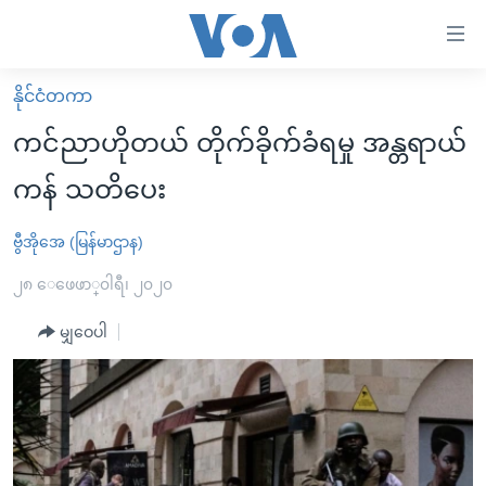
သုံး
ရ
လွယ်ကူ
နိုင်ငံတကာ
မူလစာမျက်နှာ
စေ
ကင်ညာဟိုတယ် တိုက်ခိုက်ခံရမှု အန္တရာယ်
မြန်မာ
သည့်
ကန် သတိပေး
ကမ္ဘာ့သတင်းများ
Link
ဗွီဒီယို
နိုင်ငံတကာ
ဗွီအိုအေ (မြန်မာဌာန)
များ
သတင်းလွတ်လပ်ခွင့်
အမေရိကန်
၂၈ ေဖေဖာ္၀ါရီ၊ ၂၀၂၀
ပင်မ
ရပ်ဝန်းတခု လမ်းတခု အလွန်
တရုတ်
အကြောင်းအရာ
မျှဝေပါ
သို့
အင်္ဂလိပ်စာလေ့လာမယ်
အစ္စရေး-ပါလက်စတိုင်း
ကျော်
အပတ်စဉ်ကဏ္ဍများ
အမေရိကန်သုံးအီဒီယံ
ကြည့်
ရေဒီယိုနှင့်ရုပ်သံ အချက်အလက်များ
မကြေးမုံရဲ့ အင်္ဂလိပ်စာ
ရေဒီယို
ရန်
ပင်မ
ရေဒီယို/တီဗွီအစီအစဉ်
ရုပ်ရှင်ထဲက အင်္ဂလိပ်စာ
တီဗွီ