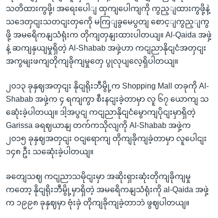
သတိထားကွဖို့၊ အရေးပေါျ ထှကျပေါကျကို ကွည့ျထားကွဖို့နဲ့
သဒေတှငျးသတငျးတှကေို မကြျခွမေပွတျ စောင့ျကွည့ျကွ
ဖို့ အမရေိကနျသံရုံးက တိုကျတှနျးထားပါတယျ။ Al-Qaida အဖှဲ့
နဲ့ ဆကျနှယျမှုရှိတဲ့ Al-Shabab အဖှဲ့ဟာ ကငျညာနိုငျငံအတှငျး
အကွမျးဖကျတိုကျခိုကျမှုတှေ ပွုလုပျလေ့ရှိပါတယျ။
၂၀၁၃ ခုနှဈအတှငျး နိုငျရိုးဘီမွို့က Shopping Mall တခုကို Al-
Shabab အဖှဲ့က ၄ ရကျကွာ စီးနငျးခဲ့တာမှာ လူ ၆၇ ယောကျ သ
ဆေုံးခဲ့ပါတယျ။ ဒါ့အပွငျ ကငျညာနိုငျငံမွောကျပိုငျးမှာရှိတဲ့
Garissa ခရဈယာနျ တက်ကသိုလျကို Al-Shabab အဖှဲ့က
၂၀၁၅ ခုနှဈအတှငျး ဝငျရောကျ တိုကျခိုကျခဲ့တာမှာ လူပေါငျး
၁၄၈ ဦး သဆေုံးခဲ့ပါတယျ။
ခတျေသဈ ကငျညာသမိုငျးမှာ အဆိုးရှားဆုံးတိုကျခိုကျမှု
ကတော့ နိုငျရိုးဘီမွို့မှာရှိတဲ့ အမရေိကနျသံရုံးကို al-Qaida အဖှဲ့
က ၁၉၉၈ ခုနှဈမှာ ဗုံးခှဲ တိုကျခိုကျခဲ့တာဘဲ ဖွဈပါတယျ။