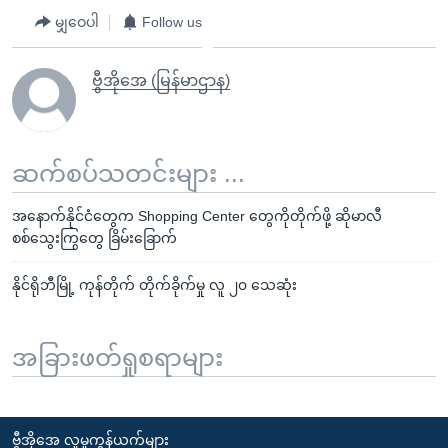
မျှဝေပါ
Follow us
ဗွီအိုအေ (မြန်မာဌာန)
ဆက်စပ်သတင်းများ ...
အနောက်နိုင်ငံတွေက Shopping Center တွေကိုတိုက်ဖို့ ဆိုမာလီ
စစ်သွေးကြွတွေ ခြိမ်းခြောက်
နိုင်ရိုဘီမြို့ ကုန်တိုက် တိုက်ခိုက်မှု လူ ၂၀ သေဆုံး
အခြားဖတ်ရှုစရာများ
ဗွီအိုအေ လူမှုကွန်ယက်များ