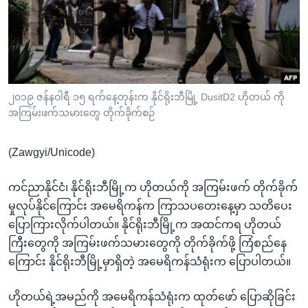
အ
သုတပဒေသာ အင်္ဂလိပ်စာ
ညွန်း
Learning English
စာမျက်နှာ
သို့
ဗွီအိုအေ လူမှုကွန်ယက်များ
ကျော်
ကြည့်
၂၀၁၉ ဇန်နဝါရီ ၁၅ ရက်နေ့တုန်းက နိုင်ရိုးဘီမြို့ DusitD2 ဟိုတယ် ကို
အကြမ်းဖက်သမားတွေ တိုက်ခိုက်စဉ်
ရန်
ဘာသာစကားများ
ရှာဖွေ
(Zawgyi/Unicode)
ရန်
နေရာ
ကင်ညာနိုင်ငံ၊ နိုင်ရိုးဘီမြို့က ဟိုတယ်ကို အကြမ်းဖက် တိုက်ခိုက်
သို့
မှုလုပ်နိုင်ကြောင်း အမေရိကန်က ကြာသပတေးနေ့မှာ သတိပေး
ကျော်
ပြောကြားလိုက်ပါတယ်။ နိုင်ရိုးဘီမြို့က အထင်ကရ ဟိုတယ်
ရန်
ကြီးတွေကို အကြမ်းဖက်သမားတွေကို တိုက်ခိုက်ဖို့ ကြံစည်နေ
ကြောင်း နိုင်ရိုးဘီမြို့မှာရှိတဲ့ အမေရိကန်သံရုံးက ပြောပါတယ်။
ဟိုတယ်ရဲ့အမည်ကို အမေရိကန်သံရုံးက ထုတ်ဖော် ပြောဆိုခြင်း