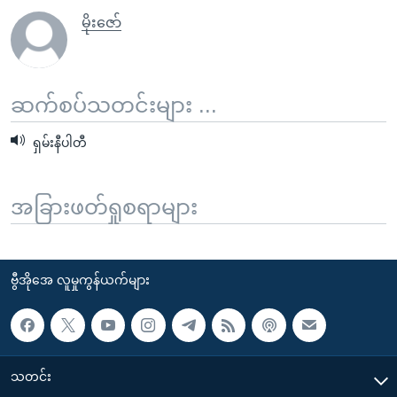
မိုးဇော်
ဆက်စပ်သတင်းများ ...
ရှမ်းနီပါတီ
အခြားဖတ်ရှုစရာများ
ဗွီအိုအေ လူမှုကွန်ယက်များ
သတင်း