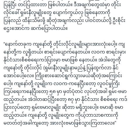
ပြန်ပြီး တင်ပြထားတာ ဖြစ်ပါတယ်။ ဒီအချက်တွေထဲမှာ တိုင်း
လိုင်ခေါ် ရှမ်းနီလူမျိုးတွေ ပျောက်ကွယ်လု ဖြစ်နေတာကို
ပြန်လည် ထိန်းသိမ်းဖို့ ဆိုတဲ့အချက်လည်း ပါဝင်တယ်လို့ ဦးစိုင်း
ဌေးအောင်က ဆက်ပြောပါတယ်။
“နောက်တခုက ကျနော်တို့ တိုင်းလိုင်လူမျိုးများအားလုံးပေါ့။ ကျ
နော်တို့က လူရှိတယ်၊ စာရင်းပျောက်နေတယ်။ လဝက စာရင်းမှာ၊
နိုင်ငံသားစိစစ်ရေးကဒ်ပြားမှာ ဗမာဖြစ် နေတယ်။ အဲဒါတွေကို
ကျနော်တို့ တိုင်းလိုင် (ရှမ်းနီ)လူမျိုးနာမည်နဲ့ ပြန်ထွက်လာ နိုင်
အောင်ပေါ့လေ။ ကြိုးစားဆောင်ရွက်သွားမယ်ဆိုတဲ့အကြောင်း
ပေါ့။ ကျနော်တို့ လူမျိုးက လဝက-ကနေပြီးတော့ လူဝင်မှုကြိး
ကြပ်ရေးကနေပြီးတော့ ၅၈ မှာ မှတ်ပုံတင် လုပ်တဲ့အခါ ရှမ်း-ဗမာ
ထည့်တယ်။ အဲဒါတဆင့်ပြီးတော့ ၈၇ မှာ နိုင်ငံသား စိစစ်ရေး ကဒ်
ပြားလုပ်တော့ ရှမ်းဗမာလူမျိုး ဆိုတာ မရှိဘူးပေါ့။ ဗမာဆို ဗမာ
ထည့်တယ်။ ကျနော်တို့ လူမျိုးတွေက ကိုယ့်ဘာသာစကားကို
မတတ်တဲ့အခါကျတော့ အားလုံးဗမာဖြစ်သွားကြတာလေ။”