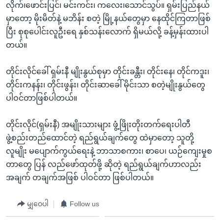
လိုက်၊ဖောင်းပြင်၊ မင်းကင်း၊ ကလေး၊သောင်သွပ်။ ရှမ်းပြည်နယ်
မှာတော့ မိုးမိတ်နဲ့ မဘိန်း စတဲ့ မြို့နယ်တွေမှာ နေထိုင်ကြတာဖြစ်
ပြီး စုစုပေါင်းလူဦးရေ နှစ်သန်းလောက် ရှိမယ်လို့ ခန့်မှန်းထားပါ
တယ်။
တိုင်းလိုင်ခေါ် ရှမ်းနီ မျိုးနွယ်စုမှာ တိုင်းခန္တီး၊ တိုင်းနေ၊ တိုင်ကဒူး၊
တိုင်းကနန်း၊ တိုင်းဖွန်း၊ တိုင်းဆာခေါ် မိုင်းသာ စတဲ့မျိုးနွယ်တွေ
ပါဝင်တာဖြစ်ပါတယ်။
တိုင်းလိုင်(ရှမ်းနီ) အမျိုးသားများ ဖွံ့ဖြိုးတိုးတက်ရေးပါတီ
ဖွဲ့စည်းတည်ထောင်တဲ့ ရည်ရွယ်ချက်တွေ ထဲမှာတော့ သူတို့
လူမျိုး မပျောက်ကွယ်ရေးနဲ့ ဘာသာစကား၊ စာပေ၊ ယဉ်ကျေးမှုစ
တာတွေ ပြန် လည်ဖော်ထုတ်ဖို့ ဆိုတဲ့ ရည်ရွယ်ချက်ဟာလည်း
အချက် တချက်အဖြစ် ပါဝင်တာ ဖြစ်ပါတယ်။
မျှဝေပါ
Follow us