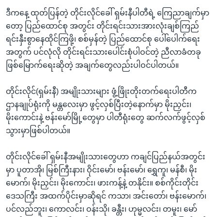
ဒီကနေ့ ထုတ်ပြန်တဲ့ တိုင်းလိုင်ခေါ် ရှမ်းနီပါတီရဲ့ ကြေညာချက်မှာ
တော့ ပြည်ထောင်စု အတွင်း တိုင်းရင်းသားအားလုံးချစ်ကြည်
ရင်းနှီးစွာနေထိုင်ကြဖို့၊ စစ်မှန်တဲ့ ပြည်ထောင်စု ပေါ်ပေါက်ရေး
အတွက် ပင်လုံလို တိုင်းရင်းသားပေါင်းစုံပါဝင်တဲ့ ညီလာခံတခု
ဖြစ်မြောက်ရေးဆိုတဲ့ အချက်တွေလည်းပါဝင်ပါတယ်။
တိုင်းလိုင်(ရှမ်းနီ) အမျိုးသားများ ဖွံ့ဖြိုးတိုးတက်ရေးပါတီက
ဌာနချုပ်ရုံးကို မန္တလေးမှာ ဖွင့်လှစ်ပြီးတဲ့နောက်မှာ မိုးညှင်း၊
မိုးကောင်းနဲ့ ဗန်းမော်မြို့တွေမှာ ပါတီရုံးတွေ ဆက်လက်ဖွင့်လှစ်
သွားမှာဖြစ်ပါတယ်။
တိုင်းလိုင်ခေါ် ရှမ်းနီအမျိုးသားတွေဟာ ကချင်ပြည်နယ်အတွင်း
မှာ ပူတာအို၊ မြစ်ကြီးနား၊ ဝိုင်းမော်၊ ဗန်းမော်၊ ရွှေကူ၊ မန်စီ၊ မိုး
မောက်၊ မိုးညှင်း၊ မိုးကောင်း၊ ဖားကန့်နဲ့ တနိုင်း။ စစ်ကိုင်းတိုင်း
ဒေသကြီး အထက်ပိုင်းမှာဆိုရင် ကသာ၊ အင်းတော်၊ ဗန်းမောက်၊
ပင်လည်ဘူး၊ ကောလင်း၊ ဝန်းသို၊ ခန္တီး၊ ဟုမ္မလင်း၊ တမူး၊ မော်