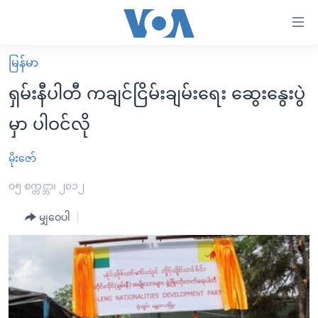
သုံး
ရ
လွယ်ကူ
မြန်မာ
မူလစာမျက်နှာ
စေ
ရှမ်းနီပါတီ ကချင်ငြိမ်းချမ်းရေး ဆွေးနွေးပွဲ
မြန်မာ
သည့်
မှာ ပါဝင်လို
ကမ္ဘာ့သတင်းများ
Link
ဗွီဒီယို
နိုင်ငံတကာ
မိုးဇော်
များ
သတင်းလွတ်လပ်ခွင့်
အမေရိကန်
၀၅ စက္တင္ဘာ၊ ၂၀၁၂
ပင်မ
ရပ်ဝန်းတခု လမ်းတခု အလွန်
တရုတ်
အကြောင်းအရာ
မျှဝေပါ
သို့
အင်္ဂလိပ်စာလေ့လာမယ်
အစ္စရေး-ပါလက်စတိုင်း
ကျော်
အပတ်စဉ်ကဏ္ဍများ
အမေရိကန်သုံးအီဒီယံ
ကြည့်
ရေဒီယိုနှင့်ရုပ်သံ အချက်အလက်များ
မကြေးမုံရဲ့ အင်္ဂလိပ်စာ
ရေဒီယို
ရန်
ပင်မ
ရေဒီယို/တီဗွီအစီအစဉ်
ရုပ်ရှင်ထဲက အင်္ဂလိပ်စာ
တီဗွီ