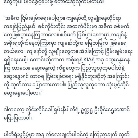
တွေကိုပါ ပါဝင်ခွင့်ပေးဖို့ တောင်းဆိုလိုက်ပါတယ်။
“အဓိက ငြိမ်းချမ်းရေးပေါ့ဗျာ။ ကျနော်တို့ လူမျိုးနေထိုင်ရာ
ကချင်ပြည်နယ်၊ စစ်ကိုင်းတိုင်း အထက်ပိုင်းမှာ အဓိက စစ်မက်
တွေဖြစ်ပွားနေကြတာလေ။ စစ်မက် ဖြစ်ပွားနေရာမှာ ကချင်နဲ့
အစိုးရတိုက်နေတဲ့ကြားမှာ ကျနော်တို့က မြေဇာမြက် ဖြစ်နေရ
တယ်လေ။ ကျနော်တို့ လူမျိုးတွေက။ အဲဒါကြောင့် ငြိမ်းချမ်းရေး
ရရှိရေးပေါ့။ တောင်းဆိုတာက အစိုးရနဲ့ KIAနဲ့ အခု ဆွေးနွေးနေ
ကြ တာလေ။ ဆွေးနွေးတဲ့ ကိစ္စတွေက ပြည်သူလူထုမပါဘဲနဲ့
ဆွေးနွေးရင် ထာဝရ ငြိမ်းချမ်းရေး မရှိနိုင်ဘူးဆိုတဲ့ အကြောင်း
ကို ထုတ်ထား ပြောထားတာပါ။ ပြည်သူလူထုကော သုံးပွင့်ဆိုင်
ဆွေးနွေးပေါ့လေ။”
ဒါကတော့ တိုင်းလိုင်ခေါ် ရှမ်းနီပါတီရဲ့ ဥက္ကဋ္ဌ ဦးစိုင်းဌေးအောင်
ပြောပြတာပါ။
ပါတီရုံးဖွင့်ပွဲမှာ အချက်လေးချက်ပါဝင်တဲ့ ကြေညာချက် ထုတ်