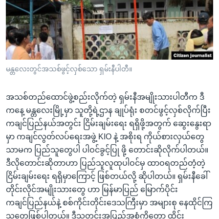
အ
သုတပဒေသာ အင်္ဂလိပ်စာ
ညွန်း
Learning English
စာမျက်နှာ
သို့
ဗွီအိုအေ လူမှုကွန်ယက်များ
ကျော်
ကြည့်
မန္တလေးတွင်အသစ်ဖွင့်လှစ်သော ရှမ်းနီပါတီ။
ရန်
ဘာသာစကားများ
ရှာဖွေ
အသစ်တည်ထောင်ဖွဲ့စည်းလိုက်တဲ့ ရှမ်းနီအမျိုးသားပါတီက ဒီ
ရန်
ကနေ့ မန္တလေးမြို့မှာ သူတို့ရဲ့ဌာန ချုပ်ရုံး စတင်ဖွင့်လှစ်လိုက်ပြီး
နေရာ
ကချင်ပြည်နယ်အတွင်း ငြိမ်းချမ်းရေး ရရှိဖို့အတွက် ဆွေးနွေးရာ
သို့
မှာ ကချင်လွတ်လပ်ရေးအဖွဲ့ KIO နဲ့ အစိုးရ ကိုယ်စားလှယ်တွေ
ကျော်
သာမက ပြည်သူတွေပါ ပါဝင်ခွင့်ပြု ဖို့ တောင်းဆိုလိုက်ပါတယ်။
ရန်
ဒီလိုတောင်းဆိုတာဟာ ပြည်သူလူထုပါဝင်မှ ထာဝရတည်တံ့တဲ့
ငြိမ်းချမ်းရေး ရရှိမှာကြောင့် ဖြစ်တယ်လို့ ဆိုပါတယ်။ ရှမ်းနီခေါ်
တိုင်းလိုင်အမျိုးသားတွေ ဟာ မြန်မာပြည် မြောက်ပိုင်း
ကချင်ပြည်နယ်နဲ့ စစ်ကိုင်းတိုင်းဒေသကြီးမှာ အများစု နေထိုင်ကြ
သူတွေဖြစ်ပါတယ်။ ဒီသတင်းအပြည့်အစုံကိုတော့ ထိုင်း