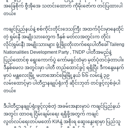
အခြေစိုက် ဗွီအိုအေ သတင်းထောက် ကိုမိုးဇော်က တင်ပြထားပါ
တယ်။
ကချင်ပြည်နယ်နဲ့ စစ်ကိုင်းတိုင်းဒေသကြီး အထက်ပိုင်းမှာနေထိုင်
တဲ့ ရှမ်းနီ အမျိုးသားတွေက ဒီနှစ် မတ်လအတွင်းက တိုင်း
လိုင်(ရှမ်းနီ) အမျိုးသားများ ဖွံ့ဖြိုးတိုးတက်ရေးပါတီခေါ် Taileng
Nationalities Development Party , TNDP ပါတီအမည်နဲ့
ပြည်ထောင်စု ရွေးကောက်ပွဲ ကော်မရှင်ထံမှာ မှတ်ပုံတင်ခဲ့တာပါ။
ဒီနှစ်မေလ အတွင်းမှာ ပါတီ တည်ထောင်ခွင့် ရရှိပြီး ဒီကနေ့မနက်
မှာပဲ မန္တလေးမြို့ မဟာအောင်မြေမြို့နယ် ၆၆ လမ်းနဲ့ ၃၉
လမ်းထောင့်မှာ ပါတီဌာနချုပ်ရုံးကို ဆိုင်းဘုတ် တင်ဖွင့်လှစ်ခဲ့ပါ
တယ်။
ဒီပါတီဌာနချုပ်ရုံးဖွင့်လှစ်တဲ့ အခမ်းအနားမှာပဲ ကချင်ပြည်နယ်
အတွင်း ထာဝရ ငြိမ်းချမ်းရေး ရရှိဖို့အတွက် ကချင်
လွတ်လပ်ရေးတပ်မတော် KIAနဲ့ အစိုးရ ဆွေးနွေးရာမှာ ပြည်သူ