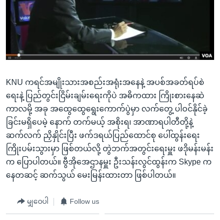
အ
သုတပဒေသာ အင်္ဂလိပ်စာ
ညွန်း
Learning English
စာမျက်နှာ
သို့
ဗွီအိုအေ လူမှုကွန်ယက်များ
ကျော်
ကြည့်
KNU ကရင်အမျိုးသားအစည်းအရုံးအနေနဲ့ အပစ်အခတ်ရပ်စဲ
ရန်
ဘာသာစကားများ
ရေးနဲ့ ပြည်တွင်းငြိမ်းချမ်းရေးကိုပဲ အဓိကထား ကြိုးစားနေဆဲ
ရှာဖွေ
ကာလမို့ အခု အထွေထွေရွေးကောက်ပွဲမှာ လက်တွေ့ ပါဝင်နိုင်ခဲ့
ရန်
ခြင်းမရှိပေမဲ့ နောက် တက်မယ့် အစိုးရ၊ အာဏာရပါတီတို့နဲ့
နေရာ
ဆက်လက် ညှိနှိုင်းပြီး ဖက်ဒရယ်ပြည်ထောင်စု ပေါ်ထွန်းရေး
သို့
ကြိုးပမ်းသွားမှာ ဖြစ်တယ်လို့ တွဲဘက်အတွင်းရေးမှူး ဖဒိုမန်းမန်း
ကျော်
က ပြောပါတယ်။ ဗွီအိုအေဌာနမှူး ဦးသန်းလွင်ထွန်းက Skype က
ရန်
နေတဆင့် ဆက်သွယ် မေးမြန်းထားတာ ဖြစ်ပါတယ်။
မျှဝေပါ
Follow us