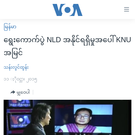
သုံး
ရ
လွယ်ကူ
မြန်မာ
မူလစာမျက်နှာ
စေ
ရွေးကောက်ပွဲ NLD အနိုင်ရရှိမှုအပေါ် KNU
မြန်မာ
သည့်
အမြင်
ကမ္ဘာ့သတင်းများ
Link
ဗွီဒီယို
နိုင်ငံတကာ
သန်းလွင်ထွန်း
များ
သတင်းလွတ်လပ်ခွင့်
အမေရိကန်
၁၁ ႏိုဝင္ဘာ၊ ၂၀၁၅
ပင်မ
ရပ်ဝန်းတခု လမ်းတခု အလွန်
တရုတ်
အကြောင်းအရာ
မျှဝေပါ
သို့
အင်္ဂလိပ်စာလေ့လာမယ်
အစ္စရေး-ပါလက်စတိုင်း
ကျော်
အပတ်စဉ်ကဏ္ဍများ
အမေရိကန်သုံးအီဒီယံ
ကြည့်
ရေဒီယိုနှင့်ရုပ်သံ အချက်အလက်များ
မကြေးမုံရဲ့ အင်္ဂလိပ်စာ
ရေဒီယို
ရန်
ပင်မ
ရေဒီယို/တီဗွီအစီအစဉ်
ရုပ်ရှင်ထဲက အင်္ဂလိပ်စာ
တီဗွီ