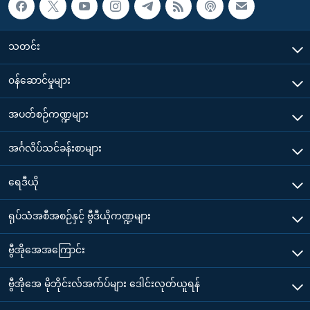
သတင်း
၀န်ဆောင်မှုများ
အပတ်စဉ်ကဏ္ဍများ
အင်္ဂလိပ်သင်ခန်းစာများ
ရေဒီယို
ရုပ်သံအစီအစဉ်နှင့် ဗွီဒီယိုကဏ္ဍများ
ဗွီအိုအေအကြောင်း
ဗွီအိုအေ မိုဘိုင်းလ်အက်ပ်များ ဒေါင်းလုတ်ယူရန်