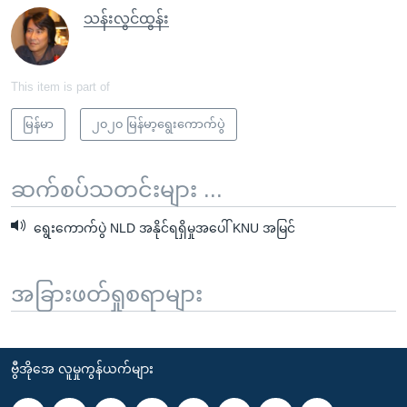
သန်းလွင်ထွန်း
This item is part of
မြန်မာ
၂၀၂၀ မြန်မာ့ရွေးကောက်ပွဲ
ဆက်စပ်သတင်းများ ...
ရွေးကောက်ပွဲ NLD အနိုင်ရရှိမှုအပေါ် KNU အမြင်
အခြားဖတ်ရှုစရာများ
ဗွီအိုအေ လူမှုကွန်ယက်များ