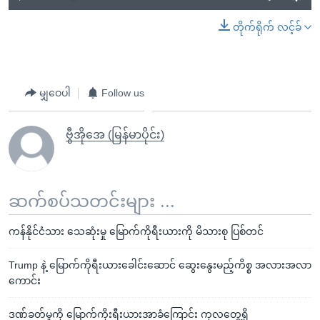
တိုက်ရိုက် လင့်ခ်
မျှဝေပါ
Follow us
ဗွီအိုအေ (မြန်မာပိုင်း)
ဆက်စပ်သတင်းများ ...
ကန်နိုင်ငံသား သေဆုံးမှု မြောက်ကိုရီးယားကို မိသားစု ပြစ်တင်
Trump နဲ့ မြောက်ကိုရီးယားခေါင်းဆောင် ဆွေးနွေးမည့်ကိစ္စ အလားအလာ
ကောင်း
ဒဏ်ခတ်မှုကို မြောက်ကိုးရီးယားအာခံကြောင်း ကုလတွေ့ရှိ