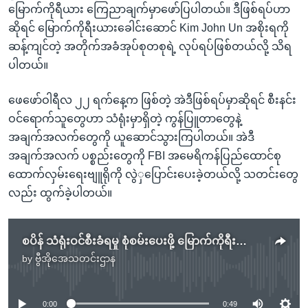
မြောက်ကိုရီယား ကြေညာချက်မှာဖော်ပြပါတယ်။ ဒီဖြစ်ရပ်ဟာ
ဆိုရင် မြောက်ကိုရီးယားခေါင်းဆောင် Kim John Un အစိုးရကို
ဆန့်ကျင်တဲ့ အတိုက်အခံအုပ်စုတစုရဲ့ လုပ်ရပ်ဖြစ်တယ်လို့ သိရ
ပါတယ်။
ဖေဖော်ဝါရီလ ၂၂ ရက်နေ့က ဖြစ်တဲ့ အဲဒီဖြစ်ရပ်မှာဆိုရင် စီးနင်း
ဝင်ရောက်သူတွေဟာ သံရုံးမှာရှိတဲ့ ကွန်ပြူတာတွေနဲ့
အချက်အလက်တွေကို ယူဆောင်သွားကြပါတယ်။ အဲဒီ
အချက်အလက် ပစ္စည်းတွေကို FBI အမေရိကန်ပြည်ထောင်စု
ထောက်လှမ်းရေးဗျူရိုကို လွဲှပြောင်းပေးခဲ့တယ်လို့ သတင်းတွေ
လည်း ထွက်ခဲ့ပါတယ်။
စပိန် သံရုံးဝင်စီးခံရမှု စုံစမ်းပေးဖို့ မြောက်ကိုရီးယား တောင်းဆို
by
ဗွီအိုအေသတင်းဌာန
No media source currently available
0:00
0:49