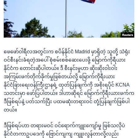
အ
သုတပဒေသာ အင်္ဂလိပ်စာ
ညွန်း
Learning English
စာမျက်နှာ
သို့
ဗွီအိုအေ လူမှုကွန်ယက်များ
ကျော်
ကြည့်
ဖေဖော်ဝါရီလအတွင်းက စပိန်နိုင်ငံ Madrid မှာရှိတဲ့ သူတို့ သံရုံး
ရန်
ဘာသာစကားများ
ဝင်စီးနင်းခံရတဲ့အပေါ် စုံစမ်းစစ်ဆေးပေးဖို့ မြောက်ကိုရီယား
ရှာဖွေ
နိုင်ငံက တောင်းဆိုပါတယ်။ ဒီ စီးနင်းမှုဟာ ဆိုးဆိုးဝါးဝါး
ရန်
အကြမ်းဖက်တိုက်ခိုက်မှုဖြစ်တယ်လို့ မြောက်ကိုရီးယား
နေရာ
နိုင်ငံခြားရေးဝန်ကြီးဌာနရဲ့ ထုတ်ပြန်ချက်ကို အစိုးရပိုင် KCNA
သို့
သတင်းမှာ ဖော်ပြပါတယ်။ ဒါဟာဆိုရင် မြောက်ကိုရီးယားဖက်က
ကျော်
ဒီဖြစ်ရပ်နဲ့ ပတ်သက်ပြီး ပထမဆုံးတရားဝင် တုံ့ပြန်ချက်ဖြစ်ပါ
ရန်
တယ်။
ဒီဖြစ်ရပ်ဟာ တရားမဝင် ဝင်ရောက်ကျူးကျော်မှု ဖြစ်သလိုပဲ
နိုင်ငံတကာဥပဒေကို ဗြောင်ကျကျ ကျူးလွန်တာလို့လည်း