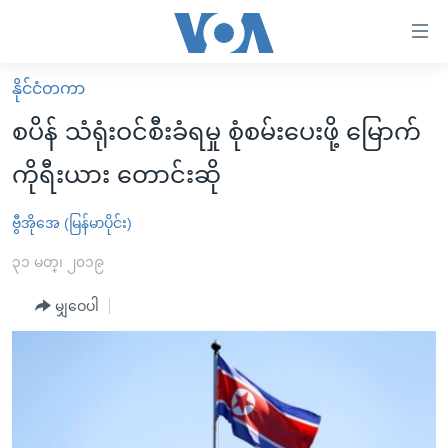
သုံး
ရ
လွယ်ကူ
နိုင်ငံတကာ
မူလစာမျက်နှာ
စေ
စပိန် သံရုံးဝင်စီးခံရမှု စုံစမ်းပေးဖို့ မြောက်
မြန်မာ
သည့်
ကိုရီးယား တောင်းဆို
ကမ္ဘာ့သတင်းများ
Link
ဗွီဒီယို
နိုင်ငံတကာ
ဗွီအိုအေ (မြန်မာပိုင်း)
များ
သတင်းလွတ်လပ်ခွင့်
အမေရိကန်
၃၁ မတ္၊ ၂၀၁၉
ပင်မ
ရပ်ဝန်းတခု လမ်းတခု အလွန်
တရုတ်
အကြောင်းအရာ
မျှဝေပါ
သို့
အင်္ဂလိပ်စာလေ့လာမယ်
အစ္စရေး-ပါလက်စတိုင်း
ကျော်
အပတ်စဉ်ကဏ္ဍများ
အမေရိကန်သုံးအီဒီယံ
ကြည့်
ရေဒီယိုနှင့်ရုပ်သံ အချက်အလက်များ
မကြေးမုံရဲ့ အင်္ဂလိပ်စာ
ရေဒီယို
ရန်
ပင်မ
ရေဒီယို/တီဗွီအစီအစဉ်
ရုပ်ရှင်ထဲက အင်္ဂလိပ်စာ
တီဗွီ