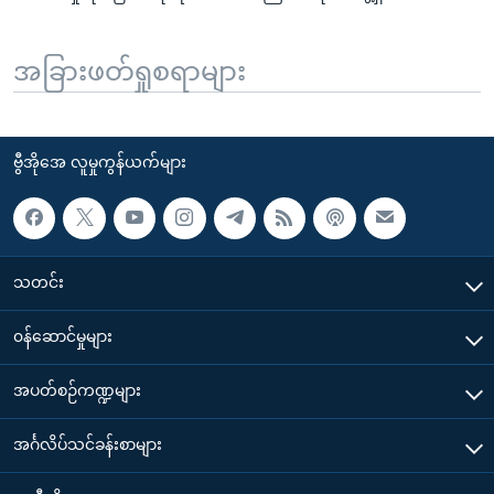
အခြားဖတ်ရှုစရာများ
ဗွီအိုအေ လူမှုကွန်ယက်များ
သတင်း
၀န်ဆောင်မှုများ
အပတ်စဉ်ကဏ္ဍများ
အင်္ဂလိပ်သင်ခန်းစာများ