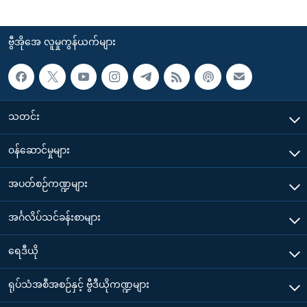
ဗွီအိုအေ လူမှုကွန်ယက်များ
သတင်း
၀န်ဆောင်မှုများ
အပတ်စဉ်ကဏ္ဍများ
အင်္ဂလိပ်သင်ခန်းစာများ
ရေဒီယို
ရုပ်သံအစီအစဉ်နှင့် ဗွီဒီယိုကဏ္ဍများ