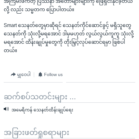
အကြမ်းဖက်တဲ့ ပြဿနာ အတော်များများကို ဖြေရှင်းနိုင်ခဲ့တယ်
လို့ လည်း သမ္မတက ပြောပါတယ်။
Smart သေနတ်တွေမှာဆိုရင် သေနတ်ကိုင်ဆောင်ခွင့် မရှိသူတွေ
သေနတ်ကို သုံးလို့မရအောင် ဒါမှမဟုတ် လွယ်လွယ်ကူကူ သုံးလို့
မရအောင် ထိန်းချုပ်မှုတွေကို တိုးမြှင့်လုပ်ဆောင်ရမှာ ဖြစ်ပါ
တယ်။
မျှဝေပါ
Follow us
ဆက်စပ်သတင်းများ ...
အမေရိကန် သေနတ်ထိန်းချုပ်ရေး
အခြားဖတ်ရှုစရာများ