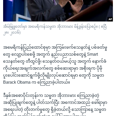
အ
သုတပဒေသာ အင်္ဂလိပ်စာ
ညွန်း
Learning English
စာမျက်နှာ
သို့
ဗွီအိုအေ လူမှုကွန်ယက်များ
အိမ်ဖြုူတော်မှာ အမေရိကန်သမ္မတ အိုဘားမား မိန့်ခွန်းပြောစဉ်။ ( ဧပြီ
ကျော်
၂၈၊ ၂၀၁၆)
ကြည့်
ရန်
အမေရိကန်ပြည်ထောင်စုမှာ အကြမ်းဖက်သေနတ်နဲ့ ပစ်ခတ်မှု
ဘာသာစကားများ
ရှာဖွေ
တွေ လျော့ပါးစေဖို့ အတွက် နည်းပညာသစ်တွေနဲ့ Smart
ရန်
သေနတ်တွေ တီထွင်ဖို့၊ သေနတ်ဝယ်မယ့်သူ အတွက် နောက်ခံ
နေရာ
ကိုယ်ရေးအချက်အလက်တွေ စစ်ဆေးရာမှာ အစိုးရက ပိုမို
သို့
ပူးပေါင်းဆောင်ရွက်ဖို့လိုမျိုးလုပ်ဆောင်ရမှာ တွေကို သမ္မတ
ကျော်
Barack Obama က ကြေညာခဲ့ပါတယ်။
ရန်
ဒီနှစ်အစောပိုင်းတုန်းက သမ္မတ အိုဘားမား ကြေညာခဲ့တဲ့
အဆိုပြုချက်တွေနဲ့ ပါတ်သက်ပြီး အကောင်အထည် ဖေါ်ရာမှာ
အရေးပါတဲ့ တိုးတက်မှုတွေ ရှိခဲ့တယ်လို့ သောကြာနေ့ သမ္မတ