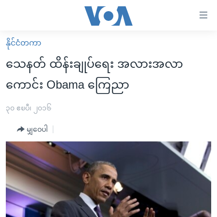
သုံး
ရ
လွယ်ကူ
နိုင်ငံတကာ
မူလစာမျက်နှာ
စေ
သေနတ် ထိန်းချုပ်ရေး အလားအလာ
မြန်မာ
သည့်
ကောင်း Obama ကြေညာ
ကမ္ဘာ့သတင်းများ
Link
ဗွီဒီယို
နိုင်ငံတကာ
၃၀ ဧၿပီ၊ ၂၀၁၆
များ
သတင်းလွတ်လပ်ခွင့်
အမေရိကန်
ပင်မ
မျှဝေပါ
ရပ်ဝန်းတခု လမ်းတခု အလွန်
တရုတ်
အကြောင်းအရာ
သို့
အင်္ဂလိပ်စာလေ့လာမယ်
အစ္စရေး-ပါလက်စတိုင်း
ကျော်
အပတ်စဉ်ကဏ္ဍများ
အမေရိကန်သုံးအီဒီယံ
ကြည့်
ရေဒီယိုနှင့်ရုပ်သံ အချက်အလက်များ
မကြေးမုံရဲ့ အင်္ဂလိပ်စာ
ရေဒီယို
ရန်
ပင်မ
ရေဒီယို/တီဗွီအစီအစဉ်
ရုပ်ရှင်ထဲက အင်္ဂလိပ်စာ
တီဗွီ