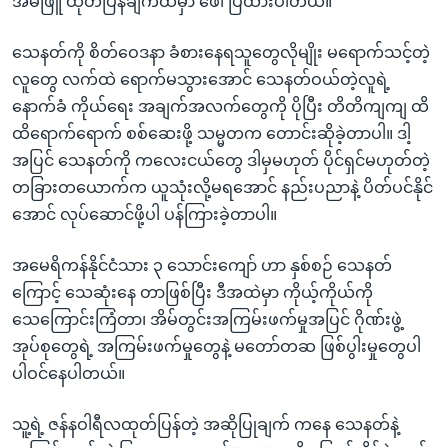
အိမ်ဖြူ ထုတ်ပြန်ချက်ထဲမှာ ဖေါ်ပြထားပါတယ်။
သေနတ်ကို စိတ်ဝေဒနာ ခံစားနေရသူတွေလိုမျိုး မရောက်သင့်တဲ့
လူတွေ လက်ထဲ ရောက်မသွားအောင် သေနတ်ဝယ်တဲ့လူရဲ့
နောက်ခံ ကိုယ်ရေး အချက်အလက်တွေကို ပိုပြီး တိတိကျကျ ထိ
ထိရောက်ရောက် စစ်ဆေးဖို့ သမ္မတက တောင်းဆိုခဲ့တာပါ။ ဒါ့
အပြင် သေနတ်ကို ကလေးငယ်တွေ ဒါမှမဟုတ် ပိုင်ရှင်မဟုတ်တဲ့
တခြားတယောက်က ယူသုံးလို့မရအောင် နည်းပညာနဲ့ ပိတ်ပင်နိုင်
အောင် လုပ်ဆောင်ဖို့ပါ ပန်ကြားခဲ့တာပါ။
အမေရိကန်နိုင်ငံသား ၃ သောင်းကျော် ဟာ နှစ်စဉ် သေနတ်
ကြောင့် သေဆုံးနေ တာဖြစ်ပြီး ဒီအထဲမှာ ကိုယ့်ကိုယ်ကို
သေကြောင်းကြံတာ၊ အိမ်တွင်းအကြမ်းဖက်မှုအပြင် ဂိုဏ်းဖွဲ့
အုပ်စုတွေရဲ့ အကြမ်းဖက်မှုတွေနဲ့ မတော်တဆ ဖြစ်ပွါးမှုတွေပါ
ပါဝင်နေပါတယ်။
သူ့ရဲ့ ဇန်နဝါရီလထုတ်ပြန်တဲ့ အဆိုပြုချက် ကနေ သေနတ်နဲ့