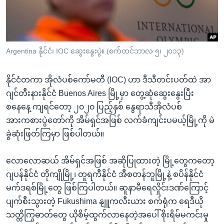
အ
သုတပဒေသာ အင်္ဂလိပ်စာ
ညွန်း
Learning English
စာမျက်နှာ
သို့
ဗွီအိုအေ လူမှုကွန်ယက်များ
Argentina နိုင်ငံ၊ IOC ဆွေးနွေးပွဲ။ (စက်တင်ဘာလ ၅၊ ၂၀၁၃)
ကျော်
ကြည့်
နိုင်ငံတကာ အိုလံပစ်ကော်မတီ (IOC) ဟာ ဒီသီတင်းပတ်ထဲ အာ
ရန်
ဘာသာစကားများ
ဂျင်တီးနားနိုင်ငံ Buenos Aires မြို့မှာ တွေ့ဆုံဆွေးနွေးပြီး
ရှာဖွေ
စနေနေ့ ကျရင်တော့ ၂၀၂၀ ပြည့်နှစ် နွေရာသီအိုလံပစ်
ရန်
အားကစားပွဲတော်ကို အိမ်ရှင်အဖြစ် လက်ခံကျင်းပမယ့်မြို့ကို မဲ
နေရာ
ခွဲဆုံးဖြတ်ကြမှာ ဖြစ်ပါတယ်။
သို့
ကျော်
လောလောဆယ် အိမ်ရှင်အဖြစ် အဆိုပြုထားတဲ့ မြို့တွေကတော့
ရန်
ဂျပန်နိုင်ငံ တိုကျိုမြို့၊ တူရကီနိုင်ငံ အီစတန်ဘူမြို့နဲ့ စပိန်နိုင်ငံ
မက်ဒရစ်မြို့တွေ ဖြစ်ကြပါတယ်။ ဆူနာမီရေလှိုင်းဒဏ်ကြောင့်
ပျက်စီးသွားတဲ့ Fukushima နျူကလီးယား စက်ရုံက ရေဒီယို
သတ္တိကြွဓာတ်တွေ ယိုစိမ့်ထွက်လာနေတဲ့အပေါ် စိုးရိမ်မကင်းမှု