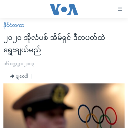
သုံး
ရ
လွယ်ကူ
နိုင်ငံတကာ
မူလစာမျက်နှာ
စေ
၂၀၂၀ အိုလံပစ် အိမ်ရှင် ဒီတပတ်ထဲ
မြန်မာ
သည့်
ရွေးချယ်မည်
ကမ္ဘာ့သတင်းများ
Link
ဗွီဒီယို
နိုင်ငံတကာ
၀၆ စက္တင္ဘာ၊ ၂၀၁၃
များ
သတင်းလွတ်လပ်ခွင့်
အမေရိကန်
ပင်မ
မျှဝေပါ
ရပ်ဝန်းတခု လမ်းတခု အလွန်
တရုတ်
အကြောင်းအရာ
သို့
အင်္ဂလိပ်စာလေ့လာမယ်
အစ္စရေး-ပါလက်စတိုင်း
ကျော်
အပတ်စဉ်ကဏ္ဍများ
အမေရိကန်သုံးအီဒီယံ
ကြည့်
ရေဒီယိုနှင့်ရုပ်သံ အချက်အလက်များ
မကြေးမုံရဲ့ အင်္ဂလိပ်စာ
ရေဒီယို
ရန်
ပင်မ
ရေဒီယို/တီဗွီအစီအစဉ်
ရုပ်ရှင်ထဲက အင်္ဂလိပ်စာ
တီဗွီ