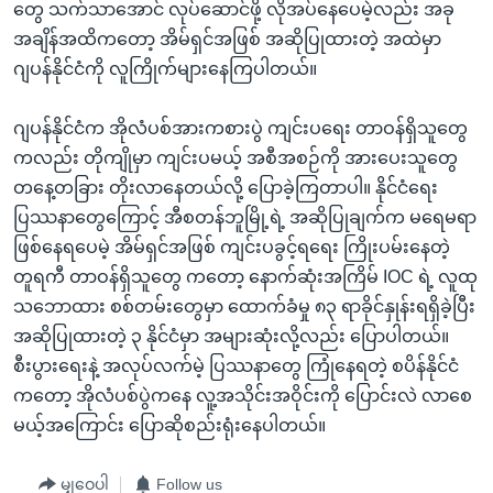
တွေ သက်သာအောင် လုပ်ဆောင်ဖို့ လိုအပ်နေပေမဲ့လည်း အခု
အချိန်အထိကတော့ အိမ်ရှင်အဖြစ် အဆိုပြုထားတဲ့ အထဲမှာ
ဂျပန်နိုင်ငံကို လူကြိုက်များနေကြပါတယ်။
ဂျပန်နိုင်ငံက အိုလံပစ်အားကစားပွဲ ကျင်းပရေး တာဝန်ရှိသူတွေ
ကလည်း တိုကျိုမှာ ကျင်းပမယ့် အစီအစဉ်ကို အားပေးသူတွေ
တနေ့တခြား တိုးလာနေတယ်လို့ ပြောခဲ့ကြတာပါ။ နိုင်ငံရေး
ပြဿနာတွေကြောင့် အီစတန်ဘူမြို့ရဲ့ အဆိုပြုချက်က မရေမရာ
ဖြစ်နေရပေမဲ့ အိမ်ရှင်အဖြစ် ကျင်းပခွင့်ရရေး ကြိုးပမ်းနေတဲ့
တူရကီ တာဝန်ရှိသူတွေ ကတော့ နောက်ဆုံးအကြိမ် IOC ရဲ့ လူထု
သဘောထား စစ်တမ်းတွေမှာ ထောက်ခံမှု ၈၃ ရာခိုင်နှုန်းရရှိခဲ့ပြီး
အဆိုပြုထားတဲ့ ၃ နိုင်ငံမှာ အများဆုံးလို့လည်း ပြောပါတယ်။
စီးပွားရေးနဲ့ အလုပ်လက်မဲ့ ပြဿနာတွေ ကြုံနေရတဲ့ စပိန်နိုင်ငံ
ကတော့ အိုလံပစ်ပွဲကနေ လူ့အသိုင်းအဝိုင်းကို ပြောင်းလဲ လာစေ
မယ့်အကြောင်း ပြောဆိုစည်းရုံးနေပါတယ်။
မျှဝေပါ
Follow us