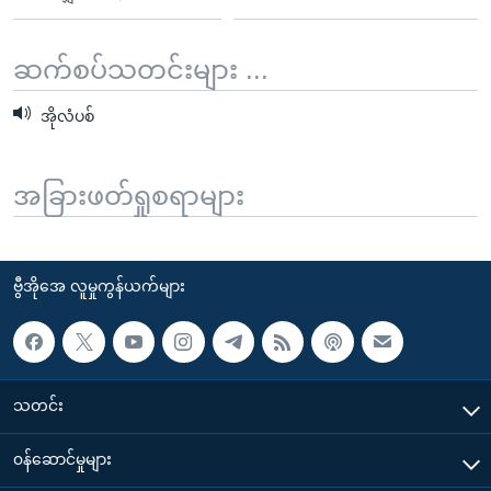
ဆက်စပ်သတင်းများ ...
အိုလံပစ်
အခြားဖတ်ရှုစရာများ
ဗွီအိုအေ လူမှုကွန်ယက်များ
သတင်း
၀န်ဆောင်မှုများ