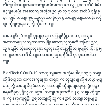
လိုကျပါတယျ။အဆောကျအအုံအတှငျးမှာ လူ ၂,၀၀၀ ထိပဲ စုံရုံး
ခှင့ျပေးပွီး အဆောကျအအုံအပွငျမှာ လူ ၅,၀၀၀ အထိပဲ စုရုံးခှ
င့ျ ပွုပါတယျ။ စုရုံးသူတှဟော ခုံတှနေဲ့ သတျမှတျထားတဲ့အတို
ငျး ထိုငျကွရမယျလို့ ဆိုပါတယျ။
တရုတျနိုငျငံ ဂှမျဇီ ပွညျနယျ၊ ကငြျဇီမွို့မှာတော့ အသှား
အလာကန့ျသတျထားတာ ခြိုးဖောကျသူတှကေို အမြား ပွညျ
သူ မွငျနိုငျတဲ့နရောတှမှော လူတှကေို စာနဲ့ပုံခြိတျရပျခိုငျးပွီး ပွဈ
ဒဏျပေးတာ ကို ရိုကျတာသတငျးဌာန ဗှီဒီယို မှာ ပွထားပါတ
ယျ။
BioNTech COVID-19 ကာကှယျဆေး အလုံးပေါငျး ၁၃.၃ သနျး
ကို ဒီဇငျဘာ လကအကုနျ မှာ တရုပျ က ထိုငျဝမျ ကို ပေးပွီး ဖွဈ
မယျလို့ တရုပျ နိုငျငံတောျ ကောငျစီ ထိုငျဝမျရေးရာ ရုံး ပွော
ရေးဆိုခှင့ျရှိသူ က ပွောပါတယျ။အခုအထိ ၁၂.၄ သနျး ထိုငျဝ
မျ ကို ရောကျရှိပွီး ဖွဈတယျလို့ သူ က ပွောပါတယျ။တရုပျ ပွ
ညျမရောကျ ထိုငျဝမျ ခရီးသှား လကျမှတျ ကိုငျဆောငျသူ အ