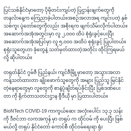
ပြင်သစ်နိုင်ငံမှာတော့ ပိုမိုတင်းကျပ်တဲ့ ပြဌာန်းချက်တွေကို
တနင်္လာနေ့က ကြေညာခဲ့ပါတယ်။အစဉ်အလာအရ ကျင်းပတဲ့ နှစ်
သစ်ကူး ပွဲတော်တွေကိုလည်း အစိုးရက ဖျက်သိမ်းလိုက်ပါတယ်။
အဆောက်အအုံအတွင်းမှာ လူ ၂,၀၀၀ ထိပဲ စုံရုံးခွင့်ပေးပြီး
အဆောက်အအုံအပြင်မှာ လူ ၅,၀၀၀ အထိပဲ စုရုံးခွင့် ပြုပါတယ်။
စုရုံးသူတွေဟာ ခုံတွေနဲ့ သတ်မှတ်ထားတဲ့အတိုင်း ထိုင်ကြရမယ်
လို့ ဆိုပါတယ်။
တရုတ်နိုင်ငံ ဂွမ်ဇီ ပြည်နယ်၊ ကျင်ဇီမြို့မှာတော့ အသွားအလာ
ကန့်သတ်ထားတာ ချိုးဖောက်သူတွေကို အများ ပြည်သူ မြင်နိုင်
တဲ့နေရာတွေမှာ လူတွေကို စာနဲ့ပုံချိတ်ရပ်ခိုင်းပြီး ပြစ်ဒဏ်ပေး
တာ ကို ရိုက်တာသတင်းဌာန ဗွီဒီယို မှာ ပြထားပါတယ်။
BioNTech COVID-19 ကာကွယ်ဆေး အလုံးပေါင်း ၁၃.၃ သန်း
ကို ဒီဇင်ဘာ လကအကုန် မှာ တရုပ် က ထိုင်ဝမ် ကို ပေးပြီး ဖြစ်
မယ်လို့ တရုပ် နိုင်ငံတော် ကောင်စီ ထိုင်ဝမ်ရေးရာ ရုံး