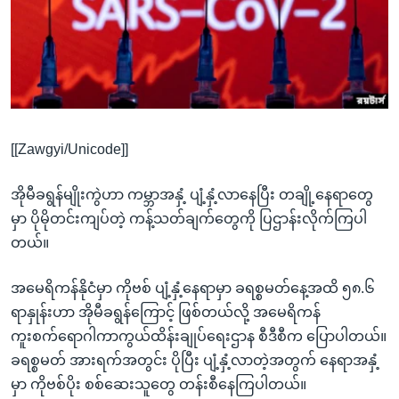
အ
သုတပဒေသာ အင်္ဂလိပ်စာ
ညွန်း
Learning English
စာမျက်နှာ
သို့
ဗွီအိုအေ လူမှုကွန်ယက်များ
ကျော်
ကြည့်
[[Zawgyi/Unicode]]
ရန်
ဘာသာစကားများ
ရှာဖွေ
အိုမီခရွန်မျိုးကွဲဟာ ကမ္ဘာအနှံ့ ပျံ့နှံ့လာနေပြီး တချို့နေရာတွေ
ရန်
မှာ ပိုမိုတင်းကျပ်တဲ့ ကန့်သတ်ချက်တွေကို ပြဌာန်းလိုက်ကြပါ
နေရာ
တယ်။
သို့
ကျော်
အမေရိကန်နိုငံမှာ ကိုဗစ် ပျံ့နှံ့နေရာမှာ ခရစ္စမတ်နေ့အထိ ၅၈.၆
ရန်
ရာနှုန်းဟာ အိုမီခရွန်ကြောင့် ဖြစ်တယ်လို့ အမေရိကန်
ကူးစက်ရောဂါကာကွယ်ထိန်းချုပ်ရေးဌာန စီဒီစီက ပြောပါတယ်။
ခရစ္စမတ် အားရက်အတွင်း ပိုပြီး ပျံ့နှံ့လာတဲ့အတွက် နေရာအနှံ့
မှာ ကိုဗစ်ပိုး စစ်ဆေးသူတွေ တန်းစီနေကြပါတယ်။