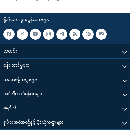
ဗွီအိုအေ လူမှုကွန်ယက်များ
သတင်း
၀န်ဆောင်မှုများ
အပတ်စဉ်ကဏ္ဍများ
အင်္ဂလိပ်သင်ခန်းစာများ
ရေဒီယို
ရုပ်သံအစီအစဉ်နှင့် ဗွီဒီယိုကဏ္ဍများ