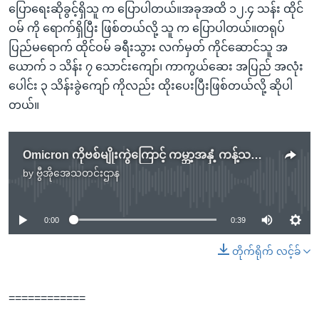
ပြောရေးဆိုခွင့်ရှိသူ က ပြောပါတယ်။အခုအထိ ၁၂.၄ သန်း ထိုင်
ဝမ် ကို ရောက်ရှိပြီး ဖြစ်တယ်လို့ သူ က ပြောပါတယ်။တရုပ်
ပြည်မရောက် ထိုင်ဝမ် ခရီးသွား လက်မှတ် ကိုင်ဆောင်သူ အ
ယောက် ၁ သိန်း ၇ သောင်းကျော်၊ ကာကွယ်ဆေး အပြည် အလုံး
ပေါင်း ၃ သိန်းခွဲကျော် ကိုလည်း ထိုးပေးပြီးဖြစ်တယ်လို့ ဆိုပါ
တယ်။
Omicron ကိုဗစ်မျိုးကွဲကြောင့် ကမ္ဘာ့အနှံ့ ကန့်သတ်မှုတိုး
by
ဗွီအိုအေသတင်းဌာန
No media source currently available
0:00
0:39
တိုက်ရိုက် လင့်ခ်
============