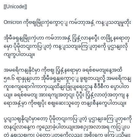
[[Unicode]]
Omicron ကိုဗဈမြိုးကှဲကွောင့ျ ကမ်ဘာ့အနှံ့ ကန့ျသတျမှုတိုး
အိုမီခရှနျမြိုးကှဲဟာ ကမ်ဘာအနှံ့ ပြံ့နှံ့လာနပွေီး တခြို့နရောတှ
မှော ပိုမိုတငျးကပြျတဲ့ ကန့ျသတျခကြျတှကေို ပွဌာနျးလို
ကျကွပါတယျ။
အမရေိကနျနိုငံမှာ ကိုဗဈ ပြံ့နှံ့နရောမှာ ခရစ်စမတျနေ့အထိ
၅၈.၆ ရာနှုနျးဟာ အိုမီခရှနျကွောင့ျ ဖွဈတယျလို့ အမရေိကနျ
ကူးစကျရောဂါကာကှယျထိနျးခြုပျရေးဌာန စီဒီစီက ပွောပါတ
ယျ။ ခရစ်စမတျ အားရကျအတှငျး ပိုပွီး ပြံ့နှံ့လာတဲ့အတှကျ န
ရောအနှံ့မှာ ကိုဗဈပိုး စဈဆေးသူတှေ တနျးစီနကွေပါတယျ။
ပွငျသဈနိုငျငံမှာတော့ ပိုမိုတငျးကပြျတဲ့ ပွဌာနျးခကြျတှကေို
တနငျ်လာနေ့က ကွညောခဲ့ပါတယျ။အစဉျအလာအရ ကငြျးပ
တဲ့ နှဈသဈကူး ပှဲတောျတှကေိုလညျး အစိုးရက ဖကြျသိမျး