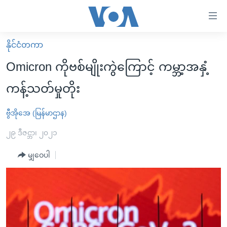
သုံး
ရ
လွယ်ကူ
နိုင်ငံတကာ
မူလစာမျက်နှာ
စေ
Omicron ကိုဗစ်မျိုးကွဲကြောင့် ကမ္ဘာ့အနှံ့
မြန်မာ
သည့်
ကန့်သတ်မှုတိုး
ကမ္ဘာ့သတင်းများ
Link
ဗွီဒီယို
နိုင်ငံတကာ
ဗွီအိုအေ (မြန်မာဌာန)
များ
သတင်းလွတ်လပ်ခွင့်
အမေရိကန်
၂၉ ဒီဇင္ဘာ၊ ၂၀၂၁
ပင်မ
ရပ်ဝန်းတခု လမ်းတခု အလွန်
တရုတ်
အကြောင်းအရာ
မျှဝေပါ
သို့
အင်္ဂလိပ်စာလေ့လာမယ်
အစ္စရေး-ပါလက်စတိုင်း
ကျော်
အပတ်စဉ်ကဏ္ဍများ
အမေရိကန်သုံးအီဒီယံ
ကြည့်
ရေဒီယိုနှင့်ရုပ်သံ အချက်အလက်များ
မကြေးမုံရဲ့ အင်္ဂလိပ်စာ
ရေဒီယို
ရန်
ပင်မ
ရေဒီယို/တီဗွီအစီအစဉ်
ရုပ်ရှင်ထဲက အင်္ဂလိပ်စာ
တီဗွီ