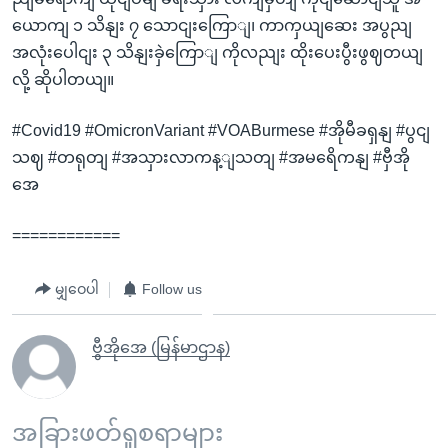
ယောကျ ၁ သိနျး ၇ သောငျးကြောျ၊ ကာကှယျဆေး အပွညျ
အလုံးပေါငျး ၃ သိနျးခှဲကြောျ ကိုလညျး ထိုးပေးပွီးဖွဈတယျ
လို့ ဆိုပါတယျ။
#Covid19 #OmicronVariant #VOABurmese #အိုမီခရှနျ #ပွငျ
သဈ #တရုတျ #အသှားလာကန့ျသတျ #အမရေိကနျ #ဗှီအို
အေ
============
မျှဝေပါ
Follow us
ဗွီအိုအေ (မြန်မာဌာန)
အခြားဖတ်ရှုစရာများ