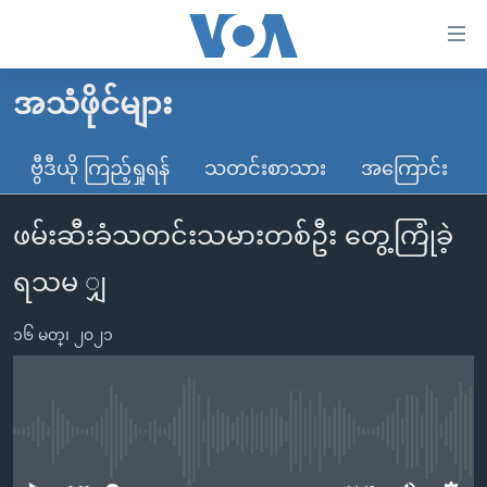
သုံး
ရ
လွယ်ကူ
အသံဖိုင်များ
မူလစာမျက်နှာ
စေ
မြန်မာ
ဗွီဒီယို ကြည့်ရှုရန်
သတင်းစာသား
အကြောင်း
သည့်
ကမ္ဘာ့သတင်းများ
Link
ဖမ်းဆီးခံသတင်းသမားတစ်ဦး တွေ့ကြုံခဲ့
ဗွီဒီယို
နိုင်ငံတကာ
များ
သတင်းလွတ်လပ်ခွင့်
အမေရိကန်
ရသမ ျှ
ပင်မ
ရပ်ဝန်းတခု လမ်းတခု အလွန်
တရုတ်
အကြောင်းအရာ
၁၆ မတ္၊ ၂၀၂၁
သို့
အင်္ဂလိပ်စာလေ့လာမယ်
အစ္စရေး-ပါလက်စတိုင်း
ကျော်
အပတ်စဉ်ကဏ္ဍများ
အမေရိကန်သုံးအီဒီယံ
ကြည့်
ရေဒီယိုနှင့်ရုပ်သံ အချက်အလက်များ
မကြေးမုံရဲ့ အင်္ဂလိပ်စာ
ရေဒီယို
ရန်
No media source currently available
ပင်မ
ရေဒီယို/တီဗွီအစီအစဉ်
ရုပ်ရှင်ထဲက အင်္ဂလိပ်စာ
တီဗွီ