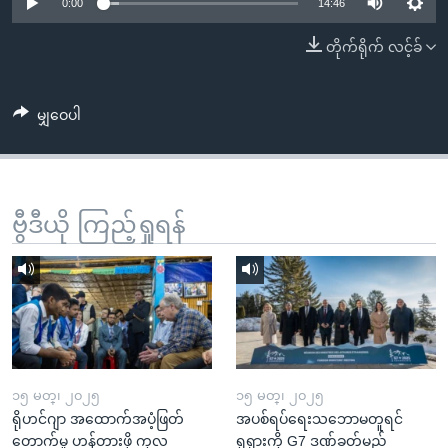
အ
0:00
14:46
သုတပဒေသာ အင်္ဂလိပ်စာ
ညွန်း
Learning English
တိုက်ရိုက် လင့်ခ်
စာမျက်နှာ
သို့
ဗွီအိုအေ လူမှုကွန်ယက်များ
ကျော်
မျှဝေပါ
ကြည့်
ရန်
ဘာသာစကားများ
ရှာဖွေ
ဗွီဒီယို ကြည့်ရှုရန်
ရန်
နေရာ
သို့
ကျော်
ရန်
၁၅ မတ္၊ ၂၀၂၅
၁၅ မတ္၊ ၂၀၂၅
ရိုဟင်ဂျာ အထောက်အပံ့ဖြတ်
အပစ်ရပ်ရေးသဘောမတူရင်
တောက်မှု ဟန့်တားဖို့ ကုလ
ရုရှားကို G7 ဒဏ်ခတ်မည်