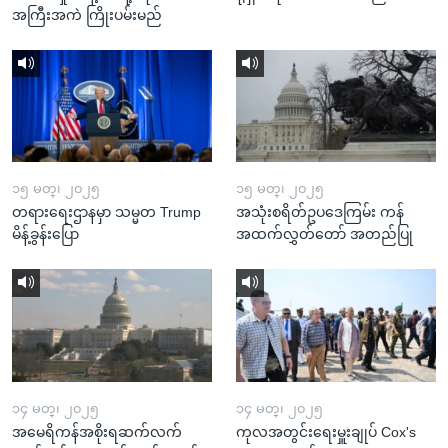
အကြီးအကဲ ကြိုးပမ်းမည်
၁၅ မတ္၊ ၂၀၂၅
၁၅ မတ္၊ ၂၀၂၅
တရားရေးဌာနမှာ သမ္မတ Trump
အသုံးစရိတ်ဥပဒေကြမ်း ကန်
မိန့်ခွန်းပြော
အထက်လွှတ်တော် အတည်ပြု
၁၄ မတ္၊ ၂၀၂၅
၁၄ မတ္၊ ၂၀၂၅
အမေရိကန်အစိုးရဆက်လက်
ကုလအတွင်းရေးမှူးချုပ် Cox's