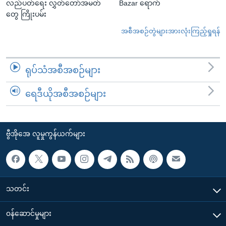
လည်ပတ်ရေး လွှတ်တော်အမတ်
Bazar ရောက်
တွေ ကြိုးပမ်း
အစီအစဉ်တွဲများအားလုံးကြည့်ရှုရန်
ရုပ်သံအစီအစဉ်များ
ရေဒီယိုအစီအစဉ်များ
ဗွီအိုအေ လူမှုကွန်ယက်များ
သတင်း
၀န်ဆောင်မှုများ