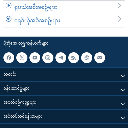
ရုပ်သံအစီအစဉ်များ
ရေဒီယိုအစီအစဉ်များ
ဗွီအိုအေ လူမှုကွန်ယက်များ
သတင်း
၀န်ဆောင်မှုများ
အပတ်စဉ်ကဏ္ဍများ
အင်္ဂလိပ်သင်ခန်းစာများ