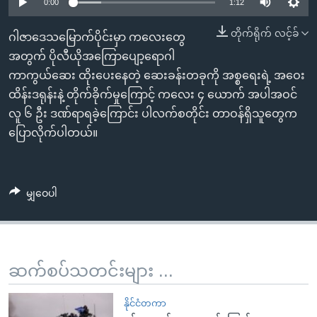
အ
0:00
1:12
သုတပဒေသာ အင်္ဂလိပ်စာ
ညွန်း
Learning English
တိုက်ရိုက် လင့်ခ်
ဂါဇာဒေသမြောက်ပိုင်းမှာ ကလေးတွေ
စာမျက်နှာ
အတွက် ပိုလီယိုအကြောပျော့ရောဂါ
သို့
ဗွီအိုအေ လူမှုကွန်ယက်များ
ကာကွယ်ဆေး ထိုးပေးနေတဲ့ ဆေးခန်းတခုကို အစ္စရေးရဲ့ အဝေး
ကျော်
ထိန်းဒရုန်းနဲ့ တိုက်ခိုက်မှုကြောင့် ကလေး ၄ ယောက် အပါအဝင်
ကြည့်
လူ ၆ ဦး ဒဏ်ရာရခဲ့ကြောင်း ပါလက်စတိုင်း တာဝန်ရှိသူတွေက
ရန်
ဘာသာစကားများ
ပြောလိုက်ပါတယ်။
ရှာဖွေ
ရန်
နေရာ
မျှဝေပါ
သို့
ကျော်
ရန်
ဆက်စပ်သတင်းများ ...
နိုင်ငံတကာ