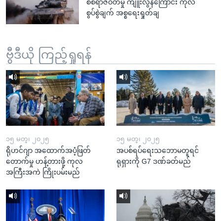
စစ်ရာဇဝတ်မှု ကျူးလွန်ကြောင်း ကုလ
စွပ်စွဲချက် အစ္စရေးရှုတ်ချ
ဗွီဒီယို ကြည့်ရှုရန်
၁၅ မတ္၊ ၂၀၂၅
၁၅ မတ္၊ ၂၀၂၅
ရိုဟင်ဂျာ အထောက်အပံ့ဖြတ်
အပစ်ရပ်ရေးသဘောမတူရင်
တောက်မှု ဟန့်တားဖို့ ကုလ
ရုရှားကို G7 ဒဏ်ခတ်မည်
အကြီးအကဲ ကြိုးပမ်းမည်