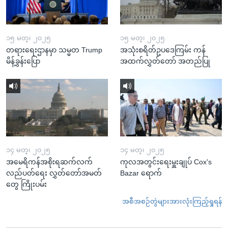
၁၅ မတ္၊ ၂၀၂၅
၁၅ မတ္၊ ၂၀၂၅
တရားရေးဌာနမှာ သမ္မတ Trump
အသုံးစရိတ်ဥပဒေကြမ်း ကန်
မိန့်ခွန်းပြော
အထက်လွှတ်တော် အတည်ပြု
၁၄ မတ္၊ ၂၀၂၅
၁၄ မတ္၊ ၂၀၂၅
အမေရိကန်အစိုးရဆက်လက်
ကုလအတွင်းရေးမှူးချုပ် Cox's
လည်ပတ်ရေး လွှတ်တော်အမတ်
Bazar ရောက်
တွေ ကြိုးပမ်း
အစီအစဉ်တွဲများအားလုံးကြည့်ရှုရန်