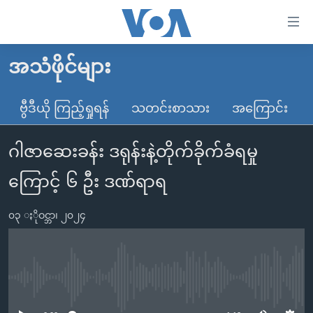
သုံး
ရ
လွယ်ကူ
အသံဖိုင်များ
မူလစာမျက်နှာ
စေ
မြန်မာ
ဗွီဒီယို ကြည့်ရှုရန်
သတင်းစာသား
အကြောင်း
သည့်
ကမ္ဘာ့သတင်းများ
Link
ဂါဇာဆေးခန်း ဒရုန်းနဲ့တိုက်ခိုက်ခံရမှု
ဗွီဒီယို
နိုင်ငံတကာ
များ
သတင်းလွတ်လပ်ခွင့်
အမေရိကန်
ကြောင့် ၆ ဦး ဒဏ်ရာရ
ပင်မ
ရပ်ဝန်းတခု လမ်းတခု အလွန်
တရုတ်
အကြောင်းအရာ
၀၃ ႏိုဝင္ဘာ၊ ၂၀၂၄
သို့
အင်္ဂလိပ်စာလေ့လာမယ်
အစ္စရေး-ပါလက်စတိုင်း
ကျော်
အပတ်စဉ်ကဏ္ဍများ
အမေရိကန်သုံးအီဒီယံ
ကြည့်
ရေဒီယိုနှင့်ရုပ်သံ အချက်အလက်များ
မကြေးမုံရဲ့ အင်္ဂလိပ်စာ
ရေဒီယို
ရန်
No media source currently available
ပင်မ
ရေဒီယို/တီဗွီအစီအစဉ်
ရုပ်ရှင်ထဲက အင်္ဂလိပ်စာ
တီဗွီ