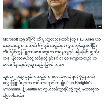
အ
သုတပဒေသာ အင်္ဂလိပ်စာ
ညွန်း
Learning English
စာမျက်နှာ
သို့
ဗွီအိုအေ လူမှုကွန်ယက်များ
ကျော်
ကြည့်
Microsoft ကုမ္ပဏီကြီးကို ပူးတွဲတည်ထောင်ခဲ့သူ Paul Allen ဟာ
ရန်
ဘာသာစကားများ
တနင်္လာနေ့က အသက် ၆၅ နှစ် အရွယ်မှာ ကွယ်လွန်သွားပါပြီ။
ရှာဖွေ
ကိုယ်ပိုင်ကွန်ပြူတာလေးတွေဟာ တနေ့ကျရင် မရှိမဖြစ်ပစ္စည်း
ရန်
တခု ဖြစ်လာမယ်လို့ လွန်ခဲ့တဲ့ နှစ်ပေါင်း ၄၀ ကျော်ကတည်းက
နေရာ
ဟောကိန်းထုတ်ခဲ့သူ လည်းဖြစ်ပါတယ်။
သို့
ကျော်
သူဟာ ၂၀၀၉ ခုနှစ်ကတည်းက စတင်ခံစားခဲ့ရတဲ့ ပုံမှန်ထက်
ရန်
သွေးဖြူဥပိုများတဲ့ ကင်ဆာရောဂါတမျိုး (non-Hodgkin's
lymphoma) နဲ့ Seattle မှာ ကွယ်လွန်သွားပြီလို့ သူ့ရဲ့ မိသားစုက
ပြောပါတယ်။