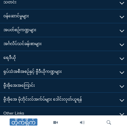
သတင်း
၀န်ဆောင်မှုများ
အပတ်စဉ်ကဏ္ဍများ
အင်္ဂလိပ်သင်ခန်းစာများ
ရေဒီယို
ရုပ်သံအစီအစဉ်နှင့် ဗွီဒီယိုကဏ္ဍများ
ဗွီအိုအေအကြောင်း
ဗွီအိုအေ မိုဘိုင်းလ်အက်ပ်များ ဒေါင်းလုတ်ယူရန်
Other Links
တိုက်ရိုက်