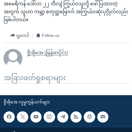
အမေရိကန် ဒေါ်လာ ၂၂ ဘီလျံ ကြွယ်ဝသူလို့ ဖေါ်ပြထားတဲ့
အတွက် သူဟာ ကမ္ဘာ့ စတုတ္ထမြောက် အကြွယ်ဝဆုံးပုဂ္ဂိုလ်လည်း
ဖြစ်ပါတယ်။
မျှဝေပါ
Follow us
ဗွီအိုအေ (မြန်မာပိုင်း)
အခြားဖတ်ရှုစရာများ
ဗွီအိုအေ လူမှုကွန်ယက်များ