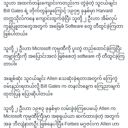
သူဟာ အထက်တန်းကျောင်းကတည်းက တွဲခဲ့တဲ့ သူငယ်ချင်း
Bill Gates ရဲ့ တိုက်တွန်းမှုကြောင့် ၁၉၇၅ ခုနှစ်မှာ Harvard
တက္ကသိုလ်ကနေ ကျောင်းထွက်ခဲ့ပြီး သူတို့ ၂ ဦးဟာ အိမ်လုပ်
ကွန်ပြူတာတွေအတွက် အခြေခံ Software တွေ တီထွင်ခဲ့ကြတာ
ဖြစ်ပါတယ်။
သူတို့ ၂ ဦးဟာ Microsoft ကုမ္ပဏီကို ပူးတွဲ တည်ထောင်ခဲ့ကြပြီး
ကမ္ဘာကြီးကို အပြောင်းအလဲ ဖြစ်စေတဲ့ software ကို တီထွင်ခဲ့ကြ
တာပါ။
အချစ်ဆုံး သူငယ်ချင်း Allen သေဆုံးခဲ့ရတာအတွက် ကြေကွဲ
ဝမ်းနည်းရတယ်လို့ Bill Gates က တနင်္လာနေ့က ကြေညာချက်
ထုတ်ပြန် ပြောဆိုပါတယ်။
သူတို့ ၂ ဦးဟာ ၁၉၈၃ ခုနှစ်မှာ လမ်းခွဲခဲ့ကြပေမယ့် Allen က
Microsoft ကုမ္ပဏီကြီးမှာ အစုရှယ်ယာ ဆက်ထားခဲ့တဲ့ အတွက်
အခု ဘီလျံနာတဦး ဖြစ်နေပါပြီ။ Forbes မဂ္ဂဇင်းက Allen ဟာ