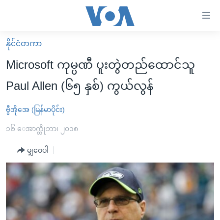
သုံး
ရ
လွယ်ကူ
နိုင်ငံတကာ
မူလစာမျက်နှာ
စေ
Microsoft ကုမ္ပဏီ ပူးတွဲတည်ထောင်သူ
မြန်မာ
သည့်
Paul Allen (၆၅ နှစ်) ကွယ်လွန်
ကမ္ဘာ့သတင်းများ
Link
ဗွီဒီယို
နိုင်ငံတကာ
ဗွီအိုအေ (မြန်မာပိုင်း)
များ
သတင်းလွတ်လပ်ခွင့်
အမေရိကန်
၁၆ ေအာက္တိုဘာ၊ ၂၀၁၈
ပင်မ
ရပ်ဝန်းတခု လမ်းတခု အလွန်
တရုတ်
အကြောင်းအရာ
မျှဝေပါ
သို့
အင်္ဂလိပ်စာလေ့လာမယ်
အစ္စရေး-ပါလက်စတိုင်း
ကျော်
အပတ်စဉ်ကဏ္ဍများ
အမေရိကန်သုံးအီဒီယံ
ကြည့်
ရေဒီယိုနှင့်ရုပ်သံ အချက်အလက်များ
မကြေးမုံရဲ့ အင်္ဂလိပ်စာ
ရေဒီယို
ရန်
ပင်မ
ရေဒီယို/တီဗွီအစီအစဉ်
ရုပ်ရှင်ထဲက အင်္ဂလိပ်စာ
တီဗွီ