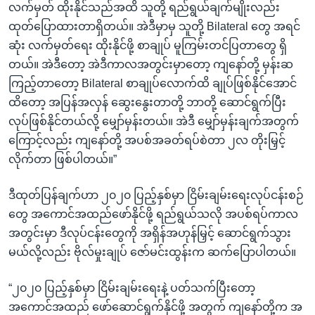
လက်မှတ် ထိုးနိုင်သည်အထိ သူတို့ ရည်ရွယ်ချက်မျိုးလည်း
ထုတ်ပြောထားတာရှိတယ်။ အဲဒီမှာမှ သူတို့ Bilateral တွေ အရင်
ဆုံး လက်မှတ်ရေး ထိုးနိုင်ဖို့ စာချုပ် မူကြမ်းတင်ပြတာတွေ ရှိ
တယ်။ အဲဒီတော့ အဲဒီကာလအတွင်းမှာတော့ ကျနော်တို့ မှန်းဆ
ကြည့်တာတော့ Bilateral စာချုပ်လောက်ထိ ချုပ်ဖြစ်နိုင်အောင်
ထိတော့ အပြန်အလှန် ဆွေးနွေးတာတို့ ဘာတို့ ဆောင်ရွက်ပြီး
လုပ်ဖြစ်နိုင်တယ်လို့ မျှော်မှန်းတယ်။ အဲဒီ မျှော်မှန်းချက်အတွက်
ကြောင့်လည်း ကျနော်တို့ အပစ်အခတ်ရပ်စဲတာ ၂လ တိုးမြှင့်
လိုက်တာ ဖြစ်ပါတယ်။”
ဒီထုတ်ပြန်ချက်ဟာ ၂၀၂၀ ပြည့်နှစ်မှာ ငြိမ်းချမ်းရေးလုပ်ငန်းစဉ်
တွေ အကောင်အထည်ဖော်နိုင်ဖို့ ရည်ရွယ်သလို အပစ်ရပ်ကာလ
အတွင်းမှာ ဒီလုပ်ငန်းတွေကို အရှိန်အဟုန်မြှင့် ဆောင်ရွက်သွား
မယ်လို့လည်း ဗိုလ်မှုးချုပ် ဇော်မင်းထွန်းက ဆက်ပြောပါတယ်။
“၂၀၂၀ ပြည့်နှစ်မှာ ငြိမ်းချမ်းရေးနဲ့ ပတ်သက်ပြီးတော့
အကောင်အထည် ဖော်ဆောင်ရွက်နိုင်ဖို့ အတွက် ကျနော်တို့က အ