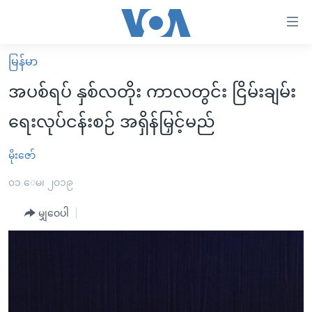
သုံး
ရ
လွယ်ကူ
မြန်မာ
မူလစာမျက်နှာ
စေ
အပစ်ရပ် နှစ်လတိုး ကာလတွင်း ငြိမ်းချမ်း
မြန်မာ
သည့်
ရေးလုပ်ငန်းစဉ် အရှိန်မြှင့်မည်
ကမ္ဘာ့သတင်းများ
Link
ဗွီဒီယို
နိုင်ငံတကာ
မိုးဇော်
များ
သတင်းလွတ်လပ်ခွင့်
အမေရိကန်
၀၁ ေမ၊ ၂၀၁၉
ပင်မ
ရပ်ဝန်းတခု လမ်းတခု အလွန်
တရုတ်
အကြောင်းအရာ
မျှဝေပါ
သို့
အင်္ဂလိပ်စာလေ့လာမယ်
အစ္စရေး-ပါလက်စတိုင်း
ကျော်
အပတ်စဉ်ကဏ္ဍများ
အမေရိကန်သုံးအီဒီယံ
ကြည့်
ရေဒီယိုနှင့်ရုပ်သံ အချက်အလက်များ
မကြေးမုံရဲ့ အင်္ဂလိပ်စာ
ရေဒီယို
ရန်
ပင်မ
ရေဒီယို/တီဗွီအစီအစဉ်
ရုပ်ရှင်ထဲက အင်္ဂလိပ်စာ
တီဗွီ