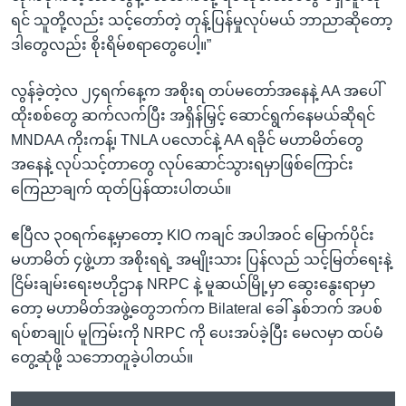
ရင် သူတို့လည်း သင့်တော်တဲ့ တုန့်ပြန်မှုလုပ်မယ် ဘာညာဆိုတော့
ဒါတွေလည်း စိုးရိမ်စရာတွေပေါ့။”
လွန်ခဲ့တဲ့လ ၂၄ရက်နေ့က အစိုးရ တပ်မတော်အနေနဲ့ AA အပေါ်
ထိုးစစ်တွေ ဆက်လက်ပြီး အရှိန်မြှင့် ဆောင်ရွက်နေမယ်ဆိုရင်
MNDAA ကိုးကန့်၊ TNLA ပလောင်နဲ့ AA ရခိုင် မဟာမိတ်တွေ
အနေနဲ့ လုပ်သင့်တာတွေ လုပ်ဆောင်သွားရမှာဖြစ်ကြောင်း
ကြေညာချက် ထုတ်ပြန်ထားပါတယ်။
ဧပြီလ ၃၀ရက်နေ့မှာတော့ KIO ကချင် အပါအဝင် မြောက်ပိုင်း
မဟာမိတ် ၄ဖွဲ့ဟာ အစိုးရရဲ့ အမျိုးသား ပြန်လည် သင့်မြတ်ရေးနဲ့
ငြိမ်းချမ်းရေးဗဟိုဌာန NRPC နဲ့ မူဆယ်မြို့မှာ ဆွေးနွေးရာမှာ
တော့ မဟာမိတ်အဖွဲ့တွေဘက်က Bilateral ခေါ် နှစ်ဘက် အပစ်
ရပ်စာချုပ် မူကြမ်းကို NRPC ကို ပေးအပ်ခဲ့ပြီး မေလမှာ ထပ်မံ
တွေ့ဆုံဖို့ သဘောတူခဲ့ပါတယ်။