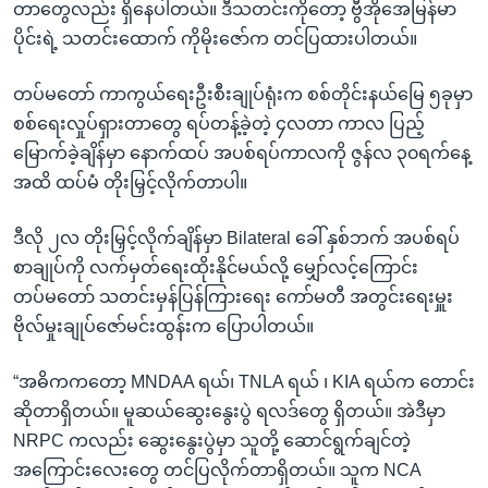
တာတွေလည်း ရှိနေပါတယ်။ ဒီသတင်းကိုတော့ ဗွီအိုအေမြန်မာ
ပိုင်းရဲ့ သတင်းထောက် ကိုမိုးဇော်က တင်ပြထားပါတယ်။
တပ်မတော် ကာကွယ်ရေးဦးစီးချုပ်ရုံးက စစ်တိုင်းနယ်မြေ ၅ခုမှာ
စစ်ရေးလှုပ်ရှားတာတွေ ရပ်တန့်ခဲ့တဲ့ ၄လတာ ကာလ ပြည့်
မြောက်ခဲ့ချိန်မှာ နောက်ထပ် အပစ်ရပ်ကာလကို ဇွန်လ ၃၀ရက်နေ့
အထိ ထပ်မံ တိုးမြှင့်လိုက်တာပါ။
ဒီလို ၂လ တိုးမြှင့်လိုက်ချိန်မှာ Bilateral ခေါ် နှစ်ဘက် အပစ်ရပ်
စာချုပ်ကို လက်မှတ်ရေးထိုးနိုင်မယ်လို့ မျှော်လင့်ကြောင်း
တပ်မတော် သတင်းမှန်ပြန်ကြားရေး ကော်မတီ အတွင်းရေးမှူး
ဗိုလ်မှုးချုပ်ဇော်မင်းထွန်းက ပြောပါတယ်။
“အဓိကကတော့ MNDAA ရယ်၊ TNLA ရယ် ၊ KIA ရယ်က တောင်း
ဆိုတာရှိတယ်။ မူဆယ်ဆွေးနွေးပွဲ ရလဒ်တွေ ရှိတယ်။ အဲဒီမှာ
NRPC ကလည်း ဆွေးနွေးပွဲမှာ သူတို့ ဆောင်ရွက်ချင်တဲ့
အကြောင်းလေးတွေ တင်ပြလိုက်တာရှိတယ်။ သူက NCA