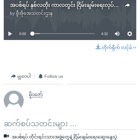
အပစ်ရပ် နှစ်လတိုး ကာလတွင်း ငြိမ်းချမ်းရေးလုပ်ငန်းစဉ် အရှိန်မြှင့်မည်
by
ဗွီအိုအေသတင်းဌာန
No media source currently available
0:00
4:32
တိုက်ရိုက် လင့်ခ်
မျှဝေပါ
Follow us
မိုးဇော်
ဆက်စပ်သတင်းများ ...
အပစ်ရပ် တိုင်းရင်းသားအဖွဲ့တွေနဲ့ ငြိမ်းချမ်းရေးဆွေးနွေးပွဲ