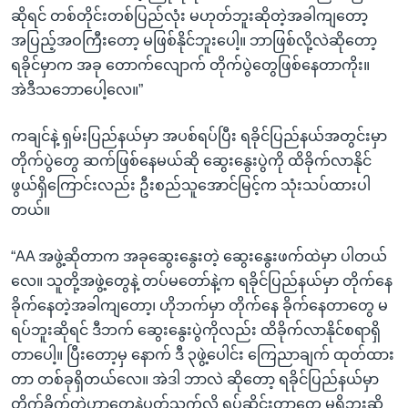
ဆိုရင် တစ်တိုင်းတစ်ပြည်လုံး မဟုတ်ဘူးဆိုတဲ့အခါကျတော့
အပြည့်အဝကြီးတော့ မဖြစ်နိုင်ဘူးပေါ့။ ဘာဖြစ်လို့လဲဆိုတော့
ရခိုင်မှာက အခု တောက်လျောက် တိုက်ပွဲတွေဖြစ်နေတာကိုး။
အဲဒီသဘောပေါ့လေ။”
ကချင်နဲ့ ရှမ်းပြည်နယ်မှာ အပစ်ရပ်ပြီး ရခိုင်ပြည်နယ်အတွင်းမှာ
တိုက်ပွဲတွေ ဆက်ဖြစ်နေမယ်ဆို ဆွေးနွေးပွဲကို ထိခိုက်လာနိုင်
ဖွယ်ရှိကြောင်းလည်း ဦးစည်သူအောင်မြင့်က သုံးသပ်ထားပါ
တယ်။
“AA အဖွဲ့ဆိုတာက အခုဆွေးနွေးတဲ့ ဆွေးနွေးဖက်ထဲမှာ ပါတယ်
လေ။ သူတို့အဖွဲ့တွေနဲ့ တပ်မတော်နဲ့က ရခိုင်ပြည်နယ်မှာ တိုက်နေ
ခိုက်နေတဲ့အခါကျတော့၊ ဟိုဘက်မှာ တိုက်နေ ခိုက်နေတာတွေ မ
ရပ်ဘူးဆိုရင် ဒီဘက် ဆွေးနွေးပွဲကိုလည်း ထိခိုက်လာနိုင်စရာရှိ
တာပေါ့။ ပြီးတော့မှ နောက် ဒီ ၃ဖွဲ့ပေါင်း ကြေညာချက် ထုတ်ထား
တာ တစ်ခုရှိတယ်လေ။ အဲဒါ ဘာလဲ ဆိုတော့ ရခိုင်ပြည်နယ်မှာ
တိုက်ခိုက်တဲ့ဟာတွေနဲ့ပတ်သက်လို့ ရပ်ဆိုင်းတာတွေ မရှိဘူးဆို