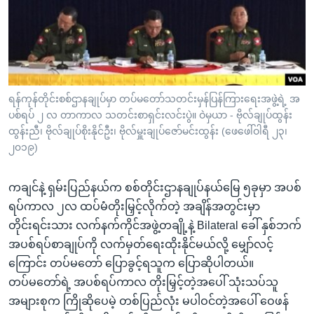
အ
သုတပဒေသာ အင်္ဂလိပ်စာ
ညွန်း
Learning English
စာမျက်နှာ
သို့
ဗွီအိုအေ လူမှုကွန်ယက်များ
ကျော်
ကြည့်
ရန်ကုန်တိုင်းစစ်ဌာနချုပ်မှာ တပ်မတော်သတင်းမှန်ပြန်ကြားရေးအဖွဲ့ရဲ့ အ
ပစ်ရပ် ၂ လ တာကာလ သတင်းစာရှင်းလင်းပွဲ။ ဝဲမှယာ - ဗိုလ်ချုပ်ထွန်း
ရန်
ဘာသာစကားများ
ထွန်းညီ၊ ဗိုလ်ချုပ်စိုးနိုင်ဦး၊ ဗိုလ်မှူးချုပ်ဇော်မင်းထွန်း (ဖေဖေါ်ဝါရီ ၂၃၊
ရှာဖွေ
၂၀၁၉)
ရန်
နေရာ
ကချင်နဲ့ ရှမ်းပြည်နယ်က စစ်တိုင်းဌာနချုပ်နယ်မြေ ၅ခုမှာ အပစ်
သို့
ရပ်ကာလ ၂လ ထပ်မံတိုးမြှင့်လိုက်တဲ့ အချိန်အတွင်းမှာ
ကျော်
တိုင်းရင်းသား လက်နက်ကိုင်အဖွဲ့တချို့နဲ့ Bilateral ခေါ် နှစ်ဘက်
ရန်
အပစ်ရပ်စာချုပ်ကို လက်မှတ်ရေးထိုးနိုင်မယ်လို့ မျှော်လင့်
ကြောင်း တပ်မတော် ပြောခွင့်ရသူက ပြောဆိုပါတယ်။
တပ်မတော်ရဲ့ အပစ်ရပ်ကာလ တိုးမြှင့်တဲ့အပေါ် သုံးသပ်သူ
အများစုက ကြိုဆိုပေမဲ့ တစ်ပြည်လုံး မပါဝင်တဲ့အပေါ် ဝေဖန်