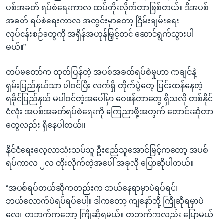
ပစ်အခတ် ရပ်စဲရေးကာလ ထပ်တိုးလိုက်တာဖြစ်တယ်။ ဒီအပစ်
အခတ် ရပ်စဲရေးကာလ အတွင်းမှာတော့ ငြိမ်းချမ်းရေး
လုပ်ငန်းစဉ်တွေကို အရှိန်အဟုန်မြှင့်တင် ဆောင်ရွက်သွားပါ
မယ်။”
တပ်မတော်က ထုတ်ပြန်တဲ့ အပစ်အခတ်ရပ်စဲမှုဟာ ကချင်နဲ့
ရှမ်းပြည်နယ်သာ ပါဝင်ပြီး လက်ရှိ တိုက်ပွဲတွေ ပြင်းထန်နေတဲ့
ရခိုင်ပြည်နယ် မပါဝင်တဲ့အပေါ်မှာ ဝေဖန်တာတွေ ရှိသလို တစ်နိုင်
ငံလုံး အပစ်အခတ်ရပ်စဲရေးကို ကြေညာဖို့အတွက် တောင်းဆိုတာ
တွေလည်း ရှိနေပါတယ်။
နိုင်ငံရေးလေ့လာသုံးသပ်သူ ဦးစည်သူအောင်မြင့်ကတော့ အပစ်
ရပ်ကာလ ၂လ တိုးလိုက်တဲ့အပေါ် အခုလို ပြောဆိုပါတယ်။
“အပစ်ရပ်တယ်ဆိုကတည်းက ဘယ်နေရာမှာပဲရပ်ရပ်၊
ဘယ်လောက်ပဲရပ်ရပ်ပေါ့။ ဒါကတော့ ကျနော်တို့ ကြိုဆိုရမှာပဲ
လေ။ တဘက်ကတော့ ကြိုဆိုရမယ်။ တဘက်ကလည်း ပြောမယ်