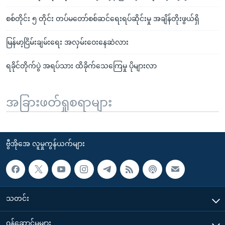
စစ်တိုင်း ၅ တိုင်း တပ်မတော်စစ်ဆင်ရေးရပ်ဆိုင်းမှု အချိန်တိုးဖွယ်ရှိ
မြန်မာ့ငြိမ်းချမ်းရေး အလှမ်းဝေးနေဆဲလား
ရခိုင်တိုက်ပွဲ အရပ်သား ထိခိုက်သေကြေမှု ပိုများလာ
အခြားဖတ်ရှုစရာများ
ဗွီအိုအေ လူမှုကွန်ယက်များ
သတင်း
၀န်ဆောင်မှုများ