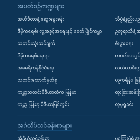
အပတ်စဉ်ကဏ္ဍများ
အယ်ဒီတာနဲ့ ဆွေးနွေးခန်း
သိပ္ပံနဲ့နည်း
ဒီမိုကရေစီ၊ လူ့အခွင့်အရေးနှင့် ခေတ်ပြိုင်ကမ္ဘာ
ဥတုရာသီနဲ့ 
သတင်းသုံးသပ်ချက်
စီးပွားရေး
ဒီမိုကရေစီရေးရာ
တပတ်အတွင်
အမေရိကန်နိုင်ငံရေး
လယ်ယာစီးပွ
သတင်းထောက်မှတ်စု
ယူကရိန်း၊ မြန
ကမ္ဘာ့သတင်းမီဒီယာထဲက မြန်မာ
ထူးခြားဆန်း
ကမ္ဘာ့ မြန်မာ့ မီဒီယာမြင်ကွင်း
လူမှုရှုခင်း
အင်္ဂလိပ်သင်ခန်းစာများ
အီဒီယံသင်ခန်းစာ
မကြေးမုံရဲ့အင