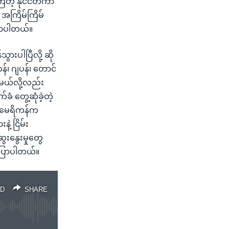
တဲ့ နိုင်ငံတကာ
 အကြိမ်ကြိမ်
ြောပါတယ်။
ားပါပြီလို့ ဆို
န်၊ ဂျပန်၊ တောင်
်မယ်လို့လည်း
ံ တွေ့ဆုံခဲ့တဲ့
့ အမေရိကန်က
့ ငြိမ်း
ဆွေးနွေးမှုတွေ
ပြောပါတယ်။
D
SHARE