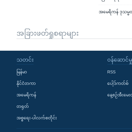
အမေရိကန် ဒုသမ္မ
အခြားဖတ်ရှုစရာများ
သတင်း
၀န်ဆောင်မှ
မြန်မာ
RSS
နိုင်ငံတကာ
ပေါ့ဒ်ကတ်စ်
အမေရိကန်
နေ့စဉ်အီးမေ
တရုတ်
အစ္စရေး-ပါလက်စတိုင်း