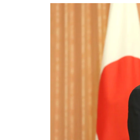
သုတပဒေသာ အင်္ဂလိပ်စာ
အ
ညွန်း
စာမျက်နှာ
သို့
ကျော်
ကြည့်
ရန်
ရှာဖွေ
ရန်
နေရာ
သို့
ကျော်
ရန်