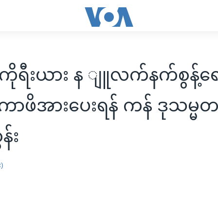
ကိုရီးယား န ျူလက်နက်စွန့်ရ
ံတကာဖိအားပေးရန် ကန် ဒုသမ္မ
န်း
း)