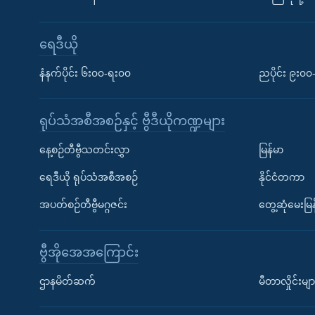
ရေဒီယို
နံနက်ပိုင်း ၆း၀၀-ရး၀၀
ညပိုင်း ၉း၀
ရုပ်သံအစီအစဉ်နှင့် ဗွီဒီယိုကဏ္ဍများ
နေ့စဉ်တီဗွီသတင်းလွှာ
မြန်မာ
ရေဒီယို ရုပ်သံအစီအစဉ်
နိုင်ငံတကာ
အပတ်စဉ်တီဗွီမဂ္ဂဇင်း
တွေ့ဆုံမေးမြန
ဗွီအိုအေအကြောင်း
ဌာနမိတ်ဆက်
မီတာလှိုင်းမျာ