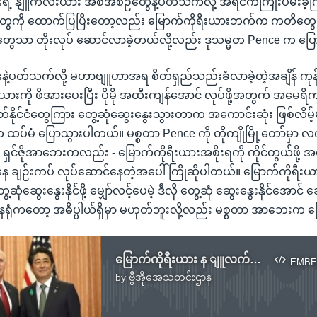
းရဲ့ နျူကလီးယား အစီအစဉ်တွေနဲ့ပတ်သက်လို့ အရင်ကကြိုးပမ်းခဲ့ကြ
်းမှုတွေကို ထောက်ပြပြီးတော့လည်း မြောက်ကိုရီးယားဘက်က ကတိတွေ
ုမှုတွေသာ တိုးလုပ် ဆောင်လာခဲ့တယ်လို့လည်း ဒုသမ္မတ Pence က ပ
နဲ့ပတ်သက်လို့ မဟာဗျူဟာအရ စိတ်ရှည်သည်းခံလာခဲ့တဲ့အချိန် ကုန်သွ
ီးယားကို ဖိအားပေးပြီး ပိုမို အထီးကျန်အောင် လုပ်ဖို့အတွက် အမေရိက
ုတ်နိုင်ငံတွေကြား တွေ့ဆုံဆွေးနွေးသွားတာက အကောင်းဆုံး ဖြစ်လိမ့
ထပ်မံ ပြောသွားပါတယ်။ မစ္စတာ Pence ကို တိုကျိုမြို့တော်မှာ လက်ခ
ပ် ရှင်ဇိုအာဘေးကလည်း - မြောက်ကိုရီးယားအစိုးရကို ကိုင်တွယ်ဖို
 ချဉ်းကပ် လုပ်ဆောင်နေတဲ့အပေါ် ကြိုဆိုပါတယ်။ မြောက်ကိုရီးယားနဲ
ွေ့ဆုံဆွေးနွေးနိုင်ဖို့ မျှော်လင့်ပေမဲ့ ဒီလို တွေ့ဆုံ ဆွေးနွေးနိုင်အောင် 
ုံကတော့ အဓိပ္ပါယ်ရှိမှာ မဟုတ်ဘူးလို့လည်း မစ္စတာ အာဘေးက 
မြောက်ကိုရီးယား န ျူလက်နက်စွန့်ရေး နိုင်ငံတကာဖိအားပေးရန် ကန် ဒုသမ္မတ တိုက်တွန်း
EMBE
by
ဗွီအိုအေသတင်းဌာန
No media source currently available