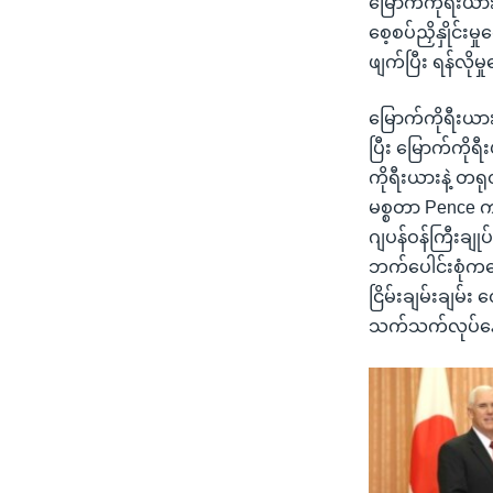
မြောက်ကိုရီးယာ
စေ့စပ်ညှိနှိုင
ဖျက်ပြီး ရန်လိ
မြောက်ကိုရီးယား
ပြီး မြောက်ကိုရ
ကိုရီးယားနဲ့ တရ
မစ္စတာ Pence က 
ဂျပန်ဝန်ကြီးချု
ဘက်ပေါင်းစုံကနေ
ငြိမ်းချမ်းချမ်း တ
သက်သက်လုပ်နေရ