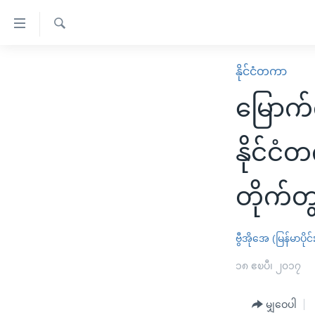
သုံး
ရ
ရှာဖွေ
လွယ်ကူ
မူလစာမျက်နှာ
နိုင်ငံတကာ
ရ
စေ
မြန်မာ
လာ
မြောက်
သည့်
ဒ်
ကမ္ဘာ့သတင်းများ
Link
ဗွီဒီယို
နိုင်ငံတကာ
နိုင်င
များ
သတင်းလွတ်လပ်ခွင့်
အမေရိကန်
ပင်မ
တိုက်တွ
ရပ်ဝန်းတခု လမ်းတခု အလွန်
တရုတ်
အကြောင်းအရာ
အင်္ဂလိပ်စာလေ့လာမယ်
အစ္စရေး-ပါလက်စတိုင်း
သို့
ဗွီအိုအေ (မြန်မာပိုင်
အပတ်စဉ်ကဏ္ဍများ
အမေရိကန်သုံးအီဒီယံ
ကျော်
ကြည့်
ရေဒီယိုနှင့်ရုပ်သံ အချက်အလက်များ
၁၈ ဧၿပီ၊ ၂၀၁၇
မကြေးမုံရဲ့ အင်္ဂလိပ်စာ
ရေဒီယို
ရန်
ရေဒီယို/တီဗွီအစီအစဉ်
ရုပ်ရှင်ထဲက အင်္ဂလိပ်စာ
တီဗွီ
ပင်မ
မျှဝေပါ