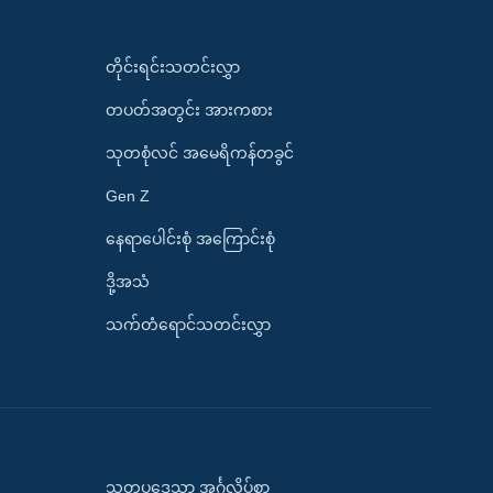
တိုင်းရင်းသတင်းလွှာ
တပတ်အတွင်း အားကစား
သုတစုံလင် အမေရိကန်တခွင်
Gen Z
နေရာပေါင်းစုံ အကြောင်းစုံ
ဒို့အသံ
သက်တံရောင်သတင်းလွှာ
သုတပဒေသာ အင်္ဂလိပ်စာ