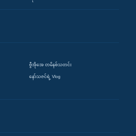
ဗွီအိုအေ တမိနစ်သတင်း
နော်သဇင်ရဲ့ Vlog