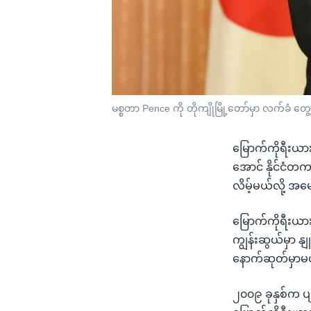
မစ္စတာ Pence ကို တိုကျိုမြို့တော်မှာ လက်ခံ တွေ့ဆ
မြောက်ကိုရီးယား
အောင် နိုင်ငံတက
လိမ့်မယ်လို့ အ
မြောက်ကိုရီးယားက
ကျွန်းဆွယ်မှာ
နောက်ဆုတ်မှာမဟ
၂၀၀၉ ခုနှစ်က ပျ