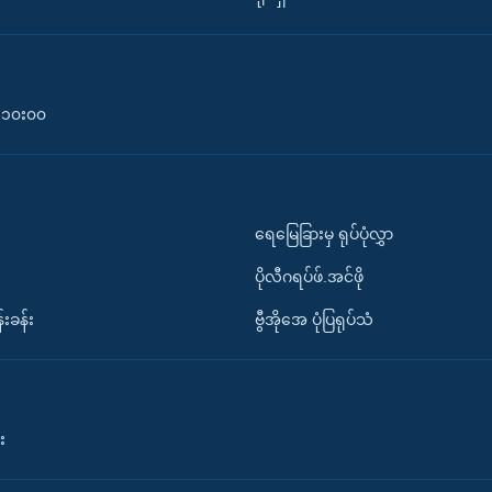
၀-၁၀း၀၀
ရေမြေခြားမှ ရုပ်ပုံလွှာ
ပိုလီဂရပ်ဖ်.အင်ဖို
်းခန်း
ဗွီအိုအေ ပုံပြရုပ်သံ
း