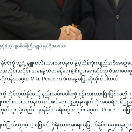
ုံခဲ့တဲ့ ဂျပန်ဝန်ကြီးချုပ် ရှင်ဇိုအာဘေး
နိုင်ငံကို သူ့ရဲ့ နျူကလီးယားလက်နက် နဲ့ ပဲ့ထိန်းဒုံးကျည်အစီအစဉ်တွ
ာအသိုင်းအဝိုင်း အနေနဲ့ သံတမန်ရေးနဲ့ စီးပွားရေးဆိုင်ရာ ဖိအားပေးမ
မေရိကန်ဒုသမ္မတ Mike Pence က ဒီကနေ့ ပြောဆိုလိုက်ပါတယ်။
ို ကိုင်တွယ်နိုင်မယ့် နည်းလမ်းပေါင်းစုံ စဉ်းစားထားပြီးဖြစ်သလို၊ 
 နျူကလီးယားလက်နက် ကင်းစင်ရေး ရည်မှန်းချက်ကို အမေရိကန်ပြ
ုတ်ဘူးလို့လည်း ဂျပန်နိုင်ငံ ခရီးစဉ်အတွင်း မစ္စတာ Pence က ပြ
က်ပြယ်သွားခဲ့တဲ့ မြောက်ကိုရီးယားအရေး ခြောက်နိုင်ငံ ဆွေးနွေးပွ