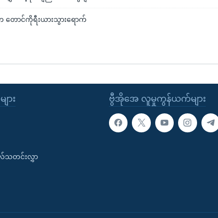
တ တောင်ကိုရီးယားသွားရောက်
ုများ
ဗွီအိုအေ လူမှုကွန်ယက်များ
းလ်သတင်းလွှာ