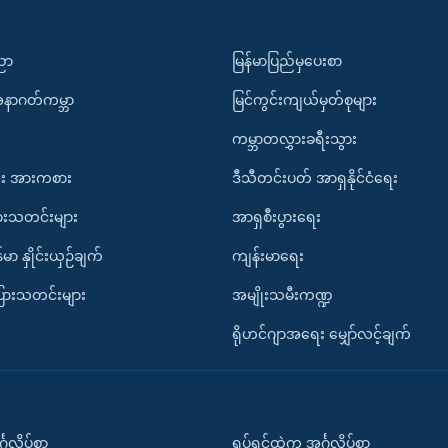
ပညာ
မြန်မာပြည်မှပေးစာ
အနာဂတ်ကမ္ဘာ
မြင်ကွင်းကျယ်မှတ်စုများ
ကမ္ဘာတလွှားခရီးသွား
း အားကစား
ဒီသီတင်းပတ် အာရှနိုင်ငံရေး
ားသတင်းများ
အာရှစီးပွားရေး
်မာ နှိုင်းယှဉ်ချက်
ကျန်းမာရေး
ပြားသတင်းများ
အမျိုးသမီးကဏ္ဍ
ရိုဟင်ဂျာအရေး မျှော်လင့်ချက်
်္ဂလိပ်စာ
ရုပ်ရှင်ထဲက အင်္ဂလိပ်စာ