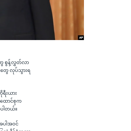
ေ စွန့်လွှတ်လာ
ှုတွေ လုပ်သွားရ
ကိုရီးယား
ည်ထောင်စုက
ောပါတယ်။
ဲ အပါအဝင်