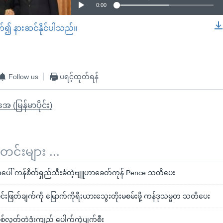
0:00
တ်၍ နားဆင်နိုင်ပါသည်။
EMBED
Follow us
ပရင့်ထုတ်ရန်
ုအေ (မြန်မာပိုင်း)
်းများ ...
ပေါ် ကန်စိတ်ရှည်သီးခံတဲ့ဗျူဟာခေတ်ကုန် Pence သတိပေး
ုင်းဖြတ်ချက်ကို မြောက်ကိုရီးယားသွေးတိုးမစမ်းဖို့ ကန်ဒုသမ္မတ သတိပေး
စ်လွှတ်တဲ့ဒုံးကျည် ပေါက်ကွဲပျက်စီး