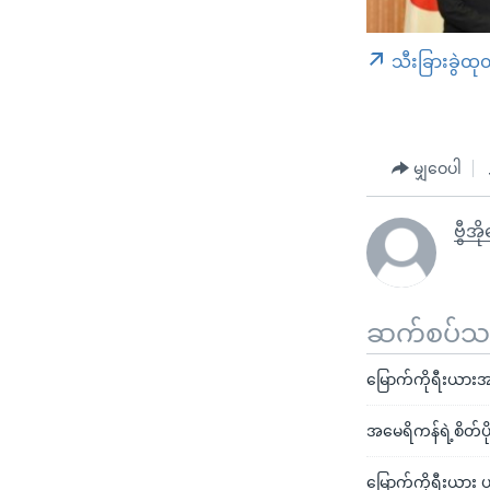
သီးခြားခွဲထု
မျှဝေပါ
ဗွီအိ
ဆက်စပ်သတင
မြောက်ကိုရီးယားအ
အမေရိကန်ရဲ့စိတ်ပိ
မြောက်ကိုရီးယား ပ