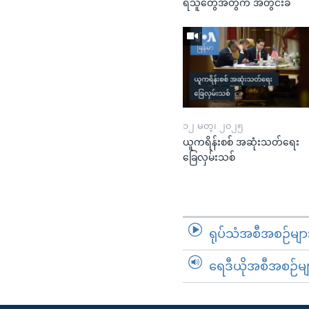
ရသူတွေအတွက် အတွင်းခံ
၁၂ မတ္၊ ၂၀၂၅
ယူကရိန်းစစ် အဆုံးသတ်ရေး
ခြေလှမ်းသစ်
ရုပ်သံအစီအစဉ်မျာ
ရေဒီယိုအစီအစဉ်မျ