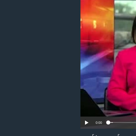
သုတပဒေသာ အင်္ဂလိပ်စာ
အ
ညွန်း
စာမျက်နှာ
သို့
ကျော်
ကြည့်
ရန်
ရှာဖွေ
ရန်
နေရာ
သို့
ကျော်
ရန်
0:00