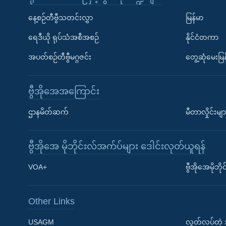
နေ့စဉ်တီဗွီသတင်းလွှာ
မြန်မာ
ရေဒီယို ရုပ်သံအစီအစဉ်
နိုင်ငံတကာ
အပတ်စဉ်တီဗွီမဂ္ဂဇင်း
တွေ့ဆုံမေးမြန
ဗွီအိုအေအကြောင်း
ဌာနမိတ်ဆက်
မီတာလှိုင်းမျာ
ဗွီအိုအေ မိုဘိုင်းလ်အက်ပ်များ ဒေါင်းလုတ်ယူရန်
Learning English
VOA+
ဗွီအိုအေမိုဘ
ဗွီအိုအေ လူမှုကွန်ယက်များ
Other Links
USAGM
လွတ်လပ်တဲ့