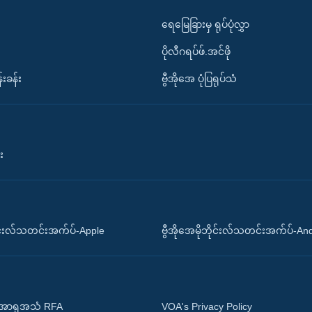
ရေမြေခြားမှ ရုပ်ပုံလွှာ
ပိုလီဂရပ်ဖ်.အင်ဖို
်းခန်း
ဗွီအိုအေ ပုံပြရုပ်သံ
း
ိုင်းလ်သတင်းအက်ပ်-Apple
ဗွီအိုအေမိုဘိုင်းလ်သတင်းအက်ပ်-An
 အာရှအသံ RFA
VOA's Privacy Policy