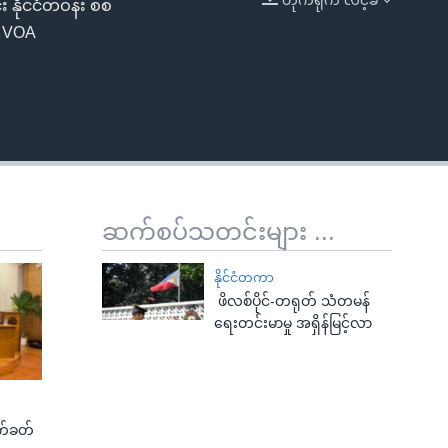
း နိုင်ငံတဝန်း စစ်
EMBED
း VOA
ဆက်စပ်သတင်းများ ...
နိုင်ငံတကာ
ဖိလစ်ပိုင်-တရုတ် သံတမန်
ရေးတင်းမာမှု အရှိန်မြင့်လာ
က်ခတ်