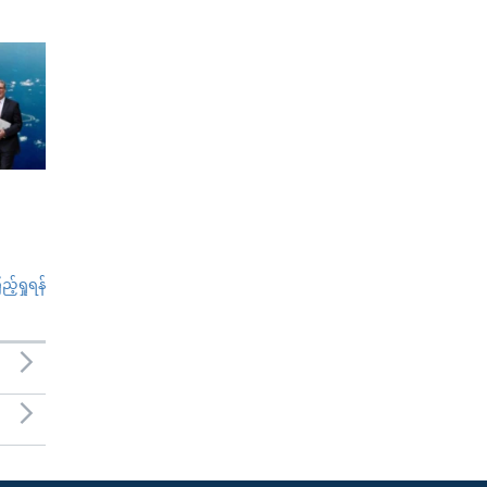
်ရှုရန်