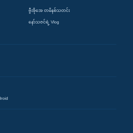
ဗွီအိုအေ တမိနစ်သတင်း
နော်သဇင်ရဲ့ Vlog
droid