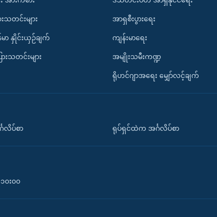
ားသတင်းများ
အာရှစီးပွားရေး
်မာ နှိုင်းယှဉ်ချက်
ကျန်းမာရေး
ပြားသတင်းများ
အမျိုးသမီးကဏ္ဍ
ရိုဟင်ဂျာအရေး မျှော်လင့်ချက်
်္ဂလိပ်စာ
ရုပ်ရှင်ထဲက အင်္ဂလိပ်စာ
၀-၁၀း၀၀