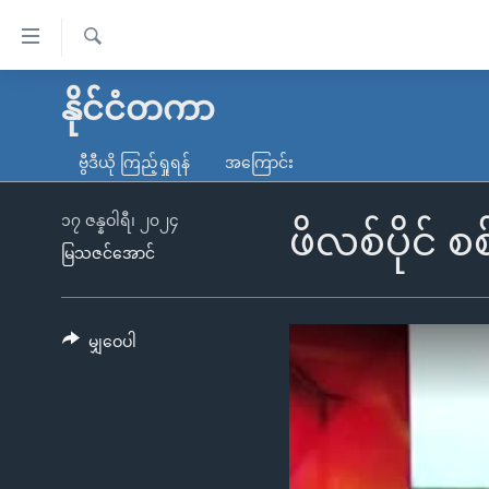
သုံး
ရ
ရှာဖွေ
လွယ်ကူ
မူလစာမျက်နှာ
နိုင်ငံတကာ
ရ
စေ
မြန်မာ
လာ
ဗွီဒီယို ကြည့်ရှုရန်
အကြောင်း
သည့်
ဒ်
ကမ္ဘာ့သတင်းများ
Link
ဗွီဒီယို
နိုင်ငံတကာ
၁၇ ဇန္နဝါရီ၊ ၂၀၂၄
ဖိလစ်ပိုင် စ
များ
မြသဇင်အောင်
သတင်းလွတ်လပ်ခွင့်
အမေရိကန်
ပင်မ
ရပ်ဝန်းတခု လမ်းတခု အလွန်
တရုတ်
အကြောင်းအရာ
အင်္ဂလိပ်စာလေ့လာမယ်
အစ္စရေး-ပါလက်စတိုင်း
မျှဝေပါ
သို့
အပတ်စဉ်ကဏ္ဍများ
အမေရိကန်သုံးအီဒီယံ
ကျော်
ကြည့်
ရေဒီယိုနှင့်ရုပ်သံ အချက်အလက်များ
မကြေးမုံရဲ့ အင်္ဂလိပ်စာ
ရေဒီယို
ရန်
ရေဒီယို/တီဗွီအစီအစဉ်
ရုပ်ရှင်ထဲက အင်္ဂလိပ်စာ
တီဗွီ
ပင်မ