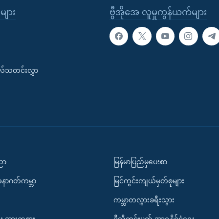
ုများ
ဗွီအိုအေ လူမှုကွန်ယက်များ
းလ်သတင်းလွှာ
ပညာ
မြန်မာပြည်မှပေးစာ
အနာဂတ်ကမ္ဘာ
မြင်ကွင်းကျယ်မှတ်စုများ
ကမ္ဘာတလွှားခရီးသွား
း အားကစား
ဒီသီတင်းပတ် အာရှနိုင်ငံရေး