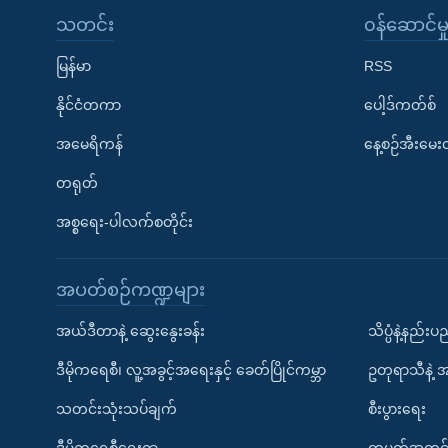
သတင်း
၀န်ဆောင်မှ
မြန်မာ
RSS
နိုင်ငံတကာ
ပေါ့ဒ်ကတ်စ်
အမေရိကန်
နေ့စဉ်အီးမေ
တရုတ်
အစ္စရေး-ပါလက်စတိုင်း
အပတ်စဉ်ကဏ္ဍများ
အယ်ဒီတာနဲ့ ဆွေးနွေးခန်း
သိပ္ပံနဲ့နည်း
ဒီမိုကရေစီ၊ လူ့အခွင့်အရေးနှင့် ခေတ်ပြိုင်ကမ္ဘာ
ဥတုရာသီနဲ့ 
သတင်းသုံးသပ်ချက်
စီးပွားရေး
ဒီမိုကရေစီရေးရာ
တပတ်အတွင်