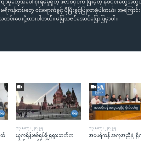
ုတွေအပေါ်စိုးရိမ်မှုရှိတဲ့ ဖိလစ်ပိုင်က ပြီးခဲ့တဲ့ နှစ်ပိုင်းတွေအတွင်
ရိကန်တပ်တွေ ဝင်ရောက်ခွင့် ပိုပြီးခွင့်ပြုလာခဲ့ပါတယ်။ အကြောင်
သတင်းပေးပို့ထားပါတယ်။ မမြသဇင်အောင်ပြောပြမှာပါ။
၁၃ မတ္၊ ၂၀၂၅
၁၃ မတ္၊ ၂၀၂၅
ုတ်
ယူကရိန်းစစ်ရပ်ဖို့ ရုရှားဘက်က
အမေရိကန် အကူအညီနဲ့ ရို