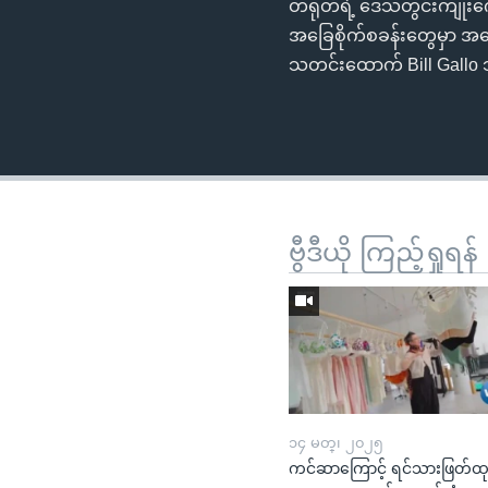
တရုတ်ရဲ့ ဒေသတွင်းကျုးကျော်မှ
အခြေစိုက်စခန်းတွေမှာ အမေ
သတင်းထောက် Bill Gallo 
ဗွီဒီယို ကြည့်ရှုရန်
၁၄ မတ္၊ ၂၀၂၅
ကင်ဆာကြောင့် ရင်သားဖြတ်ထ