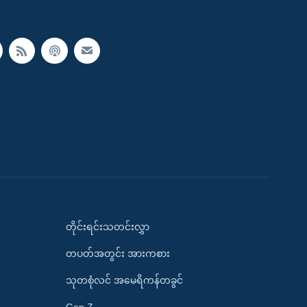
တိုင်းရင်းသတင်းလွှာ
တပတ်အတွင်း အားကစား
သုတစုံလင် အမေရိကန်တခွင်
Gen Z