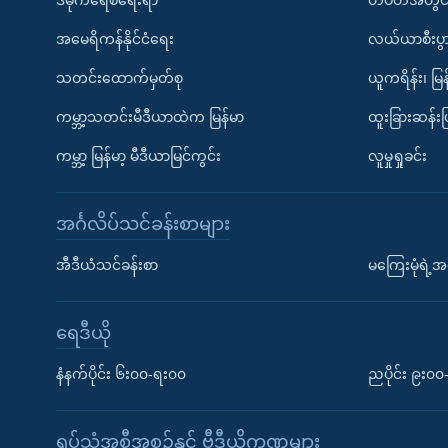
အမေရိကန်နိုင်ငံရေး
လယ်ယာစီးပွ
သတင်းထောက်မှတ်စု
ယူကရိန်း၊ မြန
ကမ္ဘာ့သတင်းမီဒီယာထဲက မြန်မာ
ထူးခြားဆန်း
ကမ္ဘာ့ မြန်မာ့ မီဒီယာမြင်ကွင်း
လူမှုရှုခင်း
အင်္ဂလိပ်သင်ခန်းစာများ
အီဒီယံသင်ခန်းစာ
မကြေးမုံရဲ့အင
ရေဒီယို
နံနက်ပိုင်း ၆း၀၀-ရး၀၀
ညပိုင်း ၉း၀
ရုပ်သံအစီအစဉ်နှင့် ဗွီဒီယိုကဏ္ဍများ