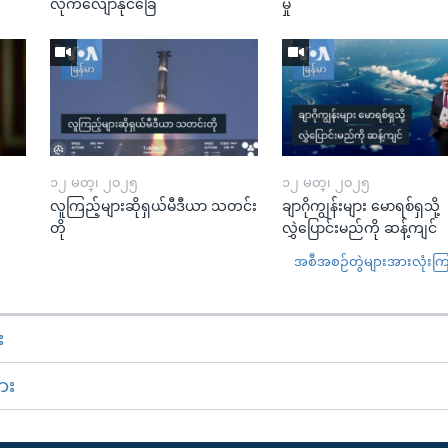
လိုက်လျောနိုင်ခြေ
မှု
၁၂ မတ္၊ ၂၀၂၅
၁၂ မတ္၊ ၂၀၂၅
လူကြည့်များဆိုရှယ်မီဒီယာ သတင်း
ချာဂိုကျွန်းများ မောရစ်ရှသို့
တို
လွှဲပြောင်းမည်ကို ဆန့်ကျင်
အစီအစဉ်တွဲများအားလုံးကြည့
း
ား