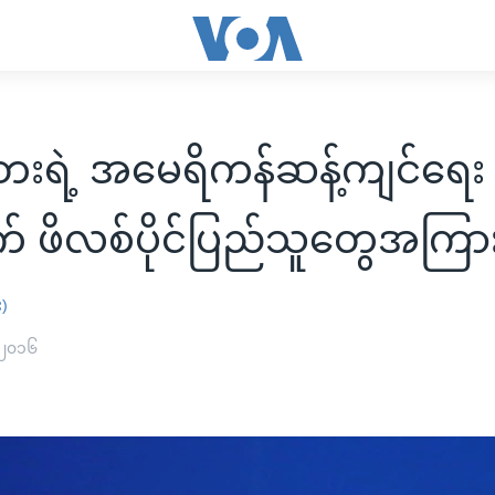
းရဲ့ အမေရိကန်ဆန့်ကျင်ရေး
် ဖိလစ်ပိုင်ပြည်သူတွေအကြား စ
း)
 ၂၀၁၆