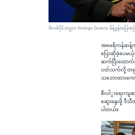
ဖိလစ်ပိုင်သမ္မတ Rodrigo Duterte မိန့်ခွန်းပြေ
အမေရိကန်ဆန့်က
ပြောဆိုခဲ့ပေမ
ဆက်ပြီးထောက်ခံ
ပတ်သက်လို့ တရုတ်
သဘောထားကောက
စီးပါွးရေးကျဆ
ဆွေးနွေးဖို့ ဒ
ပါတယ်။