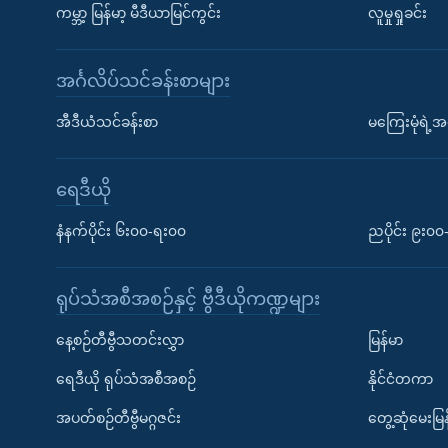
ကမ္ဘာ့ မြန်မာ့ မီဒီယာမြင်ကွင်း
လူမှုရှုခင်း
အင်္ဂလိပ်သင်ခန်းစာများ
အီဒီယံသင်ခန်းစာ
မကြေးမုံရဲ့အင
ရေဒီယို
နံနက်ပိုင်း ၆း၀၀-ရး၀၀
ညပိုင်း ၉း၀
ရုပ်သံအစီအစဉ်နှင့် ဗွီဒီယိုကဏ္ဍများ
နေ့စဉ်တီဗွီသတင်းလွှာ
မြန်မာ
ရေဒီယို ရုပ်သံအစီအစဉ်
နိုင်ငံတကာ
အပတ်စဉ်တီဗွီမဂ္ဂဇင်း
တွေ့ဆုံမေးမြန