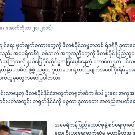
ာစဉ်။ ( အောက်တိုဘာ ၂၀၊ ၂၀၁၆)
ျင်ရေး မှတ်ချက်စကားတွေကို ဖိလစ်ပိုင်သမ္မတသစ် ရိုဒရီဂို ဒ
ယ့်လည်း အမေရိကန်ရဲ့ စစ်ဘက် အကူအညီတွေကို ဖိလစ်ပိုင် ပြည်သ
နေကြသလို နယ်မြေပိုင်ဆိုင်မှုအငြင်းပွါးနေတဲ့ တောင်တရုတ် ပင်လ
နဲ့မဟာမိတ်ဖွဲ့ဖို့ သမ္မတ ဒူတာတေးရဲ့တင်ပြချက်အပေါ် စိုးရိမ်မှုအချ
်ယူမှုတွေကဖော်ပြပါတယ်။
င်းလာနေတဲ့ ဖိလစ်ပိုင်နိုင်ငံအတွက်တရုတ်ဆီက စီးပါွးရေး အက
ီသီတင်းပတ်အတွင်း တရုတ်နိုင်ငံကို မစ္စတာ ဒူတာတေး အလည်အပတ်ရ
အမေရိကန်ပြည်ထောင်စုနဲ့ စစ်ရေးပူးပေါင
ရော၊ စီးပွားရေးဆက်ဆံမှု မဟာမိတ်အဖြ