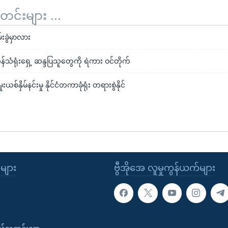
်းများ ...
်းခွဲမှာလား
်သံရုံးရှေ့ ဆန္ဒပြသူတွေကို ရဲကား ဝင်တိုက်
်နှိမ်နင်းမှု နိုင်ငံတကာခုံရုံး တရားစွဲနိုင်
ုများ
ဗွီအိုအေ လူမှုကွန်ယက်များ