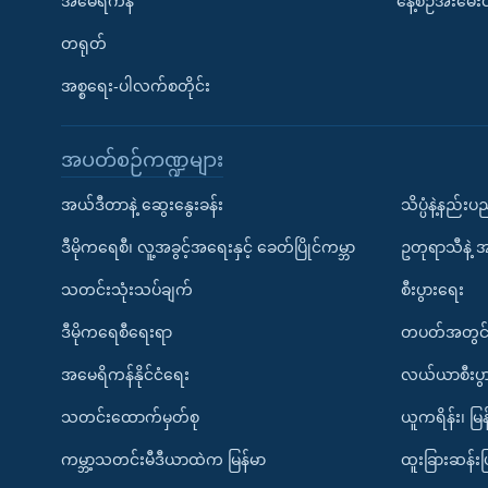
အမေရိကန်
နေ့စဉ်အီးမေ
တရုတ်
အစ္စရေး-ပါလက်စတိုင်း
အပတ်စဉ်ကဏ္ဍများ
အယ်ဒီတာနဲ့ ဆွေးနွေးခန်း
သိပ္ပံနဲ့နည်း
ဒီမိုကရေစီ၊ လူ့အခွင့်အရေးနှင့် ခေတ်ပြိုင်ကမ္ဘာ
ဥတုရာသီနဲ့ 
သတင်းသုံးသပ်ချက်
စီးပွားရေး
ဒီမိုကရေစီရေးရာ
တပတ်အတွင်
အမေရိကန်နိုင်ငံရေး
လယ်ယာစီးပွ
သတင်းထောက်မှတ်စု
ယူကရိန်း၊ မြန
ကမ္ဘာ့သတင်းမီဒီယာထဲက မြန်မာ
ထူးခြားဆန်း