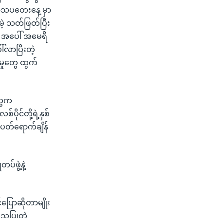
ာသပတေးနေ့ မှာ
မဲ့ သတ်ဖြတ်ပြီး
ွေ အပေါ် အမေရိ
်လာပြီးတဲ့
မှုတွေ ထွက်
တွေက
်ပိုင်တို့ရဲ့နှစ်
ပတ်ရောက်ချိန်
်ဖွဲ့နဲ့
ြောဆိုတာမျိုး
သေပြုတဲ့