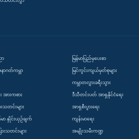
းလ်သတင်းလွှာ
ပညာ
မြန်မာပြည်မှပေးစာ
အနာဂတ်ကမ္ဘာ
မြင်ကွင်းကျယ်မှတ်စုများ
ကမ္ဘာတလွှားခရီးသွား
း အားကစား
ဒီသီတင်းပတ် အာရှနိုင်ငံရေး
ားသတင်းများ
အာရှစီးပွားရေး
်မာ နှိုင်းယှဉ်ချက်
ကျန်းမာရေး
ပြားသတင်းများ
အမျိုးသမီးကဏ္ဍ