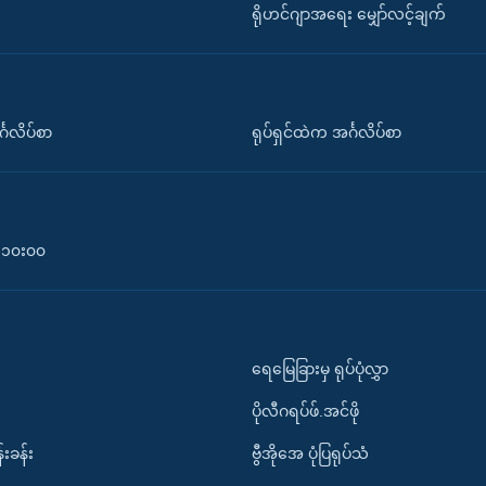
ရိုဟင်ဂျာအရေး မျှော်လင့်ချက်
်္ဂလိပ်စာ
ရုပ်ရှင်ထဲက အင်္ဂလိပ်စာ
၀-၁၀း၀၀
ရေမြေခြားမှ ရုပ်ပုံလွှာ
ပိုလီဂရပ်ဖ်.အင်ဖို
်းခန်း
ဗွီအိုအေ ပုံပြရုပ်သံ