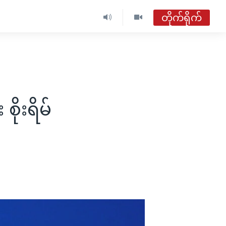
တိုက်ရိုက်
ဗွီအိုအေ မြန်မာညချမ်း
တိုက်ရိုက်ထုတ်လွှင့်မှု
အစီအစဉ်များ
ိုးရိမ်
ဗွီအိုအေ မြန်မာညချမ်း
ရေဒီယိုတိုက်ရိုက်နားဆင်ရန်