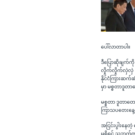
ပေါ်လာတာပါ။
ဒီပြောဆိုချက်ကို
လှိုက်လှိုက်လှဲလှ
နိုင်ငံကြားဆက်
မှာ မစ္စတာဒူတာတ
မစ္စတာ ဒူတာတေးက
ကြာသပတေးနေ့က 
အငြင်းပွါးနေတဲ
မရှိရင် သူ့ဘက်က