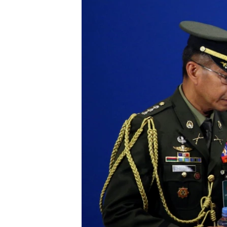
သုတပဒေသာ အင်္ဂလိပ်စာ
အ
ညွန်း
စာမျက်နှာ
သို့
ကျော်
ကြည့်
ရန်
ရှာဖွေ
ရန်
နေရာ
သို့
ကျော်
ရန်