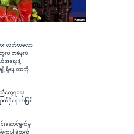
ူတာတေး လတ်တလော
ူတွေက တခဲနက်
ယ်အရေးနဲ့
ို့ရှိနေ တာကို
ူအညီတွေရရေး
ောက်ရှိနေတာဖြစ်
်းဆောင်ရွက်မှု
စ်ကပါ ခွဲထွက်