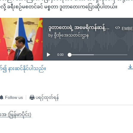
ု့ ခရီးစဉ်မစတင်ခင် မစ္စတာ ဒူတာတေးကပြောဆိုပါတယ်။
ဒူတာတေးရဲ့ အမေရိကန်ဆန့်ကျင်ရေးမှတ်ချက် ဖိလစ်ပိုင်ပြည်သူတွေအကြား စိုးရိမ်
EMBE
by
ဗွီအိုအေသတင်းဌာန
No media source currently available
0:00
တ်၍ နားဆင်နိုင်ပါသည်။
EMBED
Follow us
ပရင့်ထုတ်ရန်
ုအေ (မြန်မာပိုင်း)