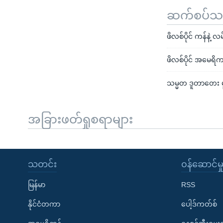
ဆက်စပ်သတင
ဖိလစ်ပိုင် ကန်နဲ့ လမ
ဖိလစ်ပိုင် အမေရိကန
သမ္မတ ဒူတာတေး မူးယစ
အခြားဖတ်ရှုစရာများ
သတင်း
၀န်ဆောင်မှ
မြန်မာ
RSS
နိုင်ငံတကာ
ပေါ့ဒ်ကတ်စ်