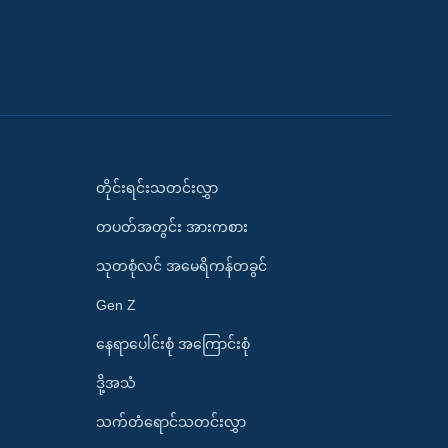
တိုင်းရင်းသတင်းလွှာ
တပတ်အတွင်း အားကစား
သုတစုံလင် အမေရိကန်တခွင်
Gen Z
နေရာပေါင်းစုံ အကြောင်းစုံ
ဒို့အသံ
သက်တံရောင်သတင်းလွှာ