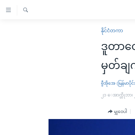
သုံး
ရ
ရှာဖွေ
လွယ်ကူ
မူလစာမျက်နှာ
နိုင်ငံတကာ
ရ
စေ
မြန်မာ
လာ
ဒူတာတေ
သည့်
ဒ်
ကမ္ဘာ့သတင်းများ
Link
ဗွီဒီယို
နိုင်ငံတကာ
မှတ်ချက
များ
သတင်းလွတ်လပ်ခွင့်
အမေရိကန်
ပင်မ
ရပ်ဝန်းတခု လမ်းတခု အလွန်
တရုတ်
ဗွီအိုအေ (မြန်မာပိုင်
အကြောင်းအရာ
အင်္ဂလိပ်စာလေ့လာမယ်
အစ္စရေး-ပါလက်စတိုင်း
၂၁ ေအာက္တိုဘာ၊
သို့
အပတ်စဉ်ကဏ္ဍများ
အမေရိကန်သုံးအီဒီယံ
ကျော်
မျှဝေပါ
ကြည့်
ရေဒီယိုနှင့်ရုပ်သံ အချက်အလက်များ
မကြေးမုံရဲ့ အင်္ဂလိပ်စာ
ရေဒီယို
ရန်
ရေဒီယို/တီဗွီအစီအစဉ်
ရုပ်ရှင်ထဲက အင်္ဂလိပ်စာ
တီဗွီ
ပင်မ