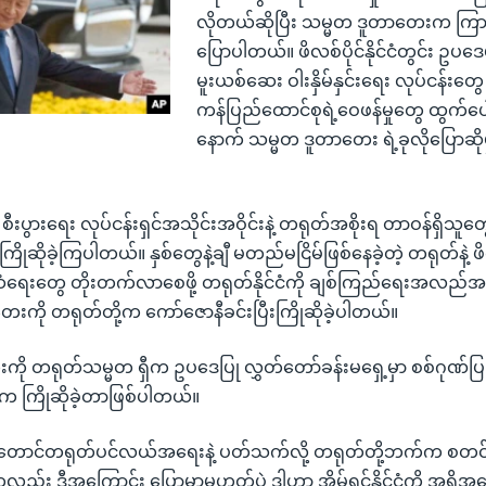
လိုတယ်ဆိုပြီး သမ္မတ ဒူတာတေးက ကြ
ပြောပါတယ်။ ဖိလစ်ပိုင်နိုင်ငံတွင်း ဥပဒေ
မူးယစ်ဆေး ဝါးနှိမ်နှင်းရေး လုပ်ငန်းတ
ကန်ပြည်ထောင်စုရဲ့ဝေဖန်မှုတွေ ထွက်ပေါ
နောက် သမ္မတ ဒူတာတေး ရဲ့ခုလိုပြောဆို
 စီးပွားရေး လုပ်ငန်းရှင်အသိုင်းအဝိုင်းနဲ့ တရုတ်အစိုးရ တာဝန်ရှိသူ
ဲ ကြိုဆိုခဲ့ကြပါတယ်။ နှစ်တွေနဲ့ချီ မတည်မငြိမ်ဖြစ်နေခဲ့တဲ့ တရုတ်နဲ့ ဖိလစ
ဆံရေးတွေ တိုးတက်လာစေဖို့ တရုတ်နိုင်ငံကို ချစ်ကြည်ရေးအလည်အ
ေးကို တရုတ်တို့က ကော်ဇောနီခင်းပြီးကြိုဆိုခဲ့ပါတယ်။
ို တရုတ်သမ္မတ ရှီက ဥပဒေပြု လွှတ်တော်ခန်းမရှေ့မှာ စစ်ဂုဏ်ပြုတပ
ကြိုဆိုခဲ့တာဖြစ်ပါတယ်။
့ တောင်တရုတ်ပင်လယ်အရေးနဲ့ ပတ်သက်လို့ တရုတ်တို့ဘက်က စတင်ပ
လည်း ဒီအကြောင်း ပြောမှာမဟုတ်ပဲ ဒါဟာ အိမ်ရှင်နိုင်ငံကို အရိုအ