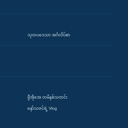
သုတပဒေသာ အင်္ဂလိပ်စာ
ဗွီအိုအေ တမိနစ်သတင်း
နော်သဇင်ရဲ့ Vlog