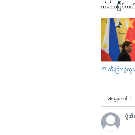
သဘောဖြစ်တယ်လိ
သီးခြားခွဲထု
မျှဝေပါ
ဗွီအိ