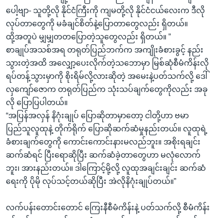
ပေါ့ဗျာ- သူတို့လို နိုင်ငံကြီးကို ကျမတို့လို နိုင်ငံငယ်လေးက ဒီလို
လုပ်တာတွေကို မခံချင်စိတ်နဲ့ပြောတာတွေလည်း ရှိတယ်။
ထို့အတူပဲ မျှမျှတတပြောတဲ့သူတွေလည်း ရှိတယ်။ ”
စာချုပ်အသစ်အရ တရုတ်ပြည်ဘက်က အကျိုးခံစားခွင့် နည်း
သွားတဲ့အထိ အလျှော့ပေးလိုက်တဲ့သဘောမှာ မြစ်ဆုံစီမံကိန်းလို
ရပ်တန့်သွားမှာကို စိုးရိမ်လို့လားဆိုတဲ့ အမေးနဲ့ပတ်သက်လို့ ဒေါ်
လှကျော်ဇောက တရုတ်ပြည်က သုံးသပ်ချက်တွေကိုလည်း အခု
လို ပြောပြပါတယ်။
“အပြန်အလှန် နိဂုံးချုပ် ပြောဆိုတာမှာတော့ ငါတို့ဟာ ဗမာ
ပြည်သူလူထုနဲ့ တိုက်ရိုက် ပြောဆိုဆက်ဆံမှုနည်းတယ်။ လူထုရဲ့
ခံစားချက်တွေကို ကောင်းကောင်းနားမလည်ဘူး။ အစိုးရချင်း
ဆက်ဆံရင် ပြီးရောဆိုပြီး ဆက်ဆံခဲ့တာတွေဟာ မလုံလောက်
ဘူး၊ အားနည်းတယ်။ ဒါကြောင့်မို့လို့ လူထုအချင်းချင်း ဆက်ဆံ
ရေးကို ပိုမို လုပ်သင့်တယ်ဆိုပြီး အဲလိုနိဂုံးချုပ်တယ်။”
လက်ပန်းတောင်းတောင် ကြေးနီစီမံကိန်းနဲ့ ပတ်သက်လို့ စီမံကိန်း