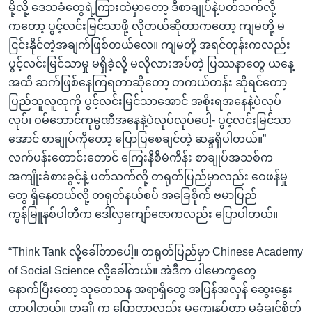
မို့လို့ ဒေသခံတွေရဲ့ကြားထဲမှာတော့ ဒီစာချုပ်နဲ့ပတ်သက်လို့
ကတော့ ပွင့်လင်းမြင်သာဖို့ လိုတယ်ဆိုတာကတော့ ကျမတို့ မ
ငြင်းနိုင်တဲ့အချက်ဖြစ်တယ်လေ။ ကျမတို့ အရင်တုန်းကလည်း
ပွင့်လင်းမြင်သာမှု မရှိခဲ့လို့ မလိုလားအပ်တဲ့ ပြဿနာတွေ ယနေ့
အထိ ဆက်ဖြစ်နေကြရတာဆိုတော့ တကယ်တန်း ဆိုရင်တော့
ပြည်သူလူထုကို ပွင့်လင်းမြင်သာအောင် အစိုးရအနေနဲ့ပဲလုပ်
လုပ်၊ ဝမ်ဘောင်ကုမ္ပဏီအနေနဲ့ပဲလုပ်လုပ်ပေါ့- ပွင့်လင်းမြင်သာ
အောင် စာချုပ်ကိုတော့ ပြောပြစေချင်တဲ့ ဆန္ဒရှိပါတယ်။”
လက်ပန်းတောင်းတောင် ကြေးနီစီမံကိန်း စာချုပ်အသစ်က
အကျိုးခံစားခွင့်နဲ့ ပတ်သက်လို့ တရုတ်ပြည်မှာလည်း ဝေဖန်မှု
တွေ ရှိနေတယ်လို့ တရုတ်နယ်စပ် အခြေစိုက် ဗမာပြည်
ကွန်မြူနစ်ပါတီက ဒေါ်လှကျော်ဇောကလည်း ပြောပါတယ်။
“Think Tank လို့ခေါ်တာပေါ့။ တရုတ်ပြည်မှာ Chinese Academy
of Social Science လို့ခေါ်တယ်။ အဲဒီက ပါမောက္ခတွေ
နောက်ပြီးတော့ သုတေသန အရာရှိတွေ အပြန်အလှန် ဆွေးနွေး
တာပါတယ်။ တချို့က ပြောတာလည်း မကျေနပ်တာ မခံချင်စိတ်