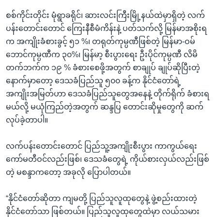
စစ်ကိုင်းတိုင်း မုံရွာခရိုင်၊ ဆားလင်းကြီးမြို့နယ်ထဲမှာရှိတဲ့ လက်
ပန်းတောင်းတောင် ကြေးနီစီမံကိန်းနဲ့ ပတ်သက်လို့ မြန်မာအစိုးရ
က အကျိုးခံစားခွင့် ၅၁ %၊ တရုတ်ကုမ္ပဏီဖြစ်တဲ့ မြန်မာ-ဝမ်
ဘောင်ကုမ္ပဏီက ၃၀%၊ မြန်မာ့ စီးပွားရေး ဦးပိုင်ကုမ္ပဏီ လိမိ
တက်ဘက်က ၁၉ % ခံစားစေဖို့အတွက် စာချုပ် ချုပ်ဆိုပြီးတဲ့
နောက်မှာတော့ ဒေသခံပြည်သူ ၅၀၀ ခန့်က နိုင်ငံတော်ရဲ့
အကျိုးအမြတ်ဟာ ဒေသခံပြည်သူတွေအနေနဲ့ တိုက်ရိုက် ခံစားရ
မယ်လို့ မယုံကြည်တဲ့အတွက် ဆန္ဒပြ တောင်းဆိုမှုတွေကို ဆက်
လုပ်ခဲ့တာပါ။
လက်ပန်းတောင်းတောင် ပြည်သူ့အကျိုးစီးပွား ကာကွယ်ရေး
ကော်မတီဝင်လည်းဖြစ်၊ ဒေသခံတွေရဲ့ ကိုယ်စားလှယ်လည်းဖြစ်
တဲ့ မစန္ဒာကတော့ အခုလို ပြောပါတယ်။
“နိုင်ငံတော်ဆိုတာ ကျမတို့ ပြည်သူလူထုတွေနဲ့ ဖွဲ့စည်းထားတဲ့
နိုင်ငံတော်သာ ဖြစ်တယ်။ ပြည်သူလူထုတွေထဲမှာ လယ်သမား