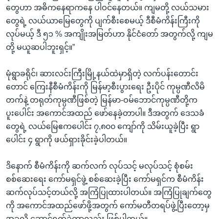
တွေဟာ အဓိကနေရာကနေ ပါဝင်နေတယ်။ ကျမတို့ လယ်သမား
တွေရဲ့ လယ်ယာမြေတွေကို ပျက်စီးစေမယ့် ဒီစီမံကိန်းကြီးကို
လုပ်မယ့် ဒီ ၅၁ % အကျိုးအမြတ်ဟာ နိုင်ငံတော် အတွက်လို့ ကျမ
တို့ မယူဆပါဘူးရှင့်။”
မုံရွာခရိုင်၊ ဆားလင်းကြီးမြို့နယ်ထဲမှာရှိတဲ့ လက်ပန်းတောင်း
တောင် ကြေးနီစီမံကိန်းကို မြန်မာ့စီးပွားရေး ဦးပိုင် ကုမ္ပဏီလိမိ
တက်နဲ့ တရုတ်ကုမ္ပဏီဖြစ်တဲ့ မြန်မာ-ဝမ်ဘောင်ကုမ္ပဏီတို့က
ပူးပေါင်း အကောင်အထည် ဖော်နေခဲ့တာပါ။ ဒီအတွက် ဒေသခံ
တွေရဲ့ လယ်မြေဧကပေါင်း ၇,၈၀၀ ကျော်ကို သိမ်းယူခဲ့ပြီး ရွာ
ပေါင်း ၄ ရွာကို ဖယ်ရှားခိုင်းခဲ့ပါတယ်။
ဒိနောက် စီမံကိန်းကို ဆက်လက် လုပ်သင့် မလုပ်သင့် စုံစမ်း
စစ်ဆေးရေး ကော်မရှင်ဖွဲ့ စစ်ဆေးခဲ့ပြီး ကော်မရှင်က စီမံကိန်း
ဆက်လုပ်သင့်တယ်လို့ အကြံပြုထားပါတယ်။ အကြံပြုချက်တွေ
ကို အကောင်အထည်ဖော်ဖို့အတွက် ကော်မတီတရပ်ဖွဲ့ပြီးတော့မှ
အခုလို ဆောင်ရွက်ခဲ့တာလည်း ဖြစ်ပါတယ်။