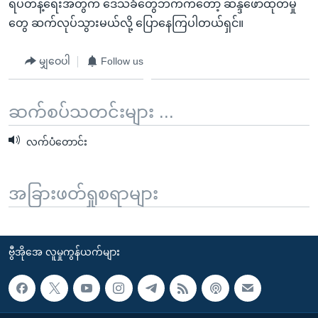
ရပ်တန့်ရေးအတွက် ဒေသခံတွေဘက်ကတော့ ဆန္ဒဖော်ထုတ်မှု
တွေ ဆက်လုပ်သွားမယ်လို့ ပြောနေကြပါတယ်ရှင်။
မျှဝေပါ
Follow us
ဆက်စပ်သတင်းများ ...
လက်ပံတောင်း
အခြားဖတ်ရှုစရာများ
ဗွီအိုအေ လူမှုကွန်ယက်များ