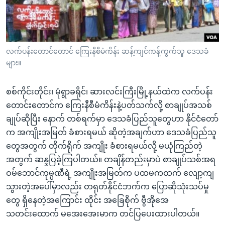
အ
သုတပဒေသာ အင်္ဂလိပ်စာ
ညွန်း
Learning English
စာမျက်နှာ
သို့
ဗွီအိုအေ လူမှုကွန်ယက်များ
လက်ပန်းတောင်တောင် ကြေးနီစီမံကိန်း ဆန့်ကျင်ကန့်ကွက်သူ ဒေသခံ
ကျော်
များ။
ကြည့်
ရန်
စစ်ကိုင်းတိုင်း၊ မုံရွာခရိုင်၊ ဆားလင်းကြီးမြို့နယ်ထဲက လက်ပန်း
ဘာသာစကားများ
ရှာဖွေ
တောင်းတောင်က ကြေးနီစီမံကိန်းနဲ့ပတ်သက်လို့ စာချုပ်အသစ်
ရန်
ချုပ်ဆိုပြီး နောက် တစ်ရက်မှာ ဒေသခံပြည်သူတွေဟာ နိုင်ငံတော်
နေရာ
က အကျိုးအမြတ် ခံစားရမယ် ဆိုတဲ့အချက်ဟာ ဒေသခံပြည်သူ
သို့
တွေအတွက် တိုက်ရိုက် အကျိုး ခံစားရမယ်လို့ မယုံကြည်တဲ့
ကျော်
အတွက် ဆန္ဒပြခဲ့ကြပါတယ်။ တချိန်တည်းမှာပဲ စာချုပ်သစ်အရ
ရန်
ဝမ်ဘောင်ကုမ္ပဏီရဲ့ အကျိုးအမြတ်က ပထမကထက် လျော့ကျ
သွားတဲ့အပေါ်မှာလည်း တရုတ်နိုင်ငံဘက်က ပြောဆိုသုံးသပ်မှု
တွေ ရှိနေတဲ့အကြောင်း ထိုင်း အခြေစိုက် ဗွီအိုအေ
သတင်းထောက် မအေးအေးမာက တင်ပြပေးထားပါတယ်။