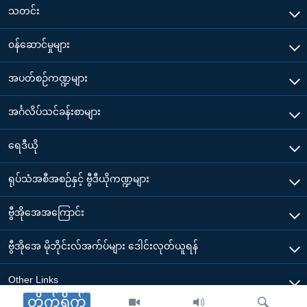
သတင်း
၀န်ဆောင်မှုများ
အပတ်စဉ်ကဏ္ဍများ
အင်္ဂလိပ်သင်ခန်းစာများ
ရေဒီယို
ရုပ်သံအစီအစဉ်နှင့် ဗွီဒီယိုကဏ္ဍများ
ဗွီအိုအေအကြောင်း
ဗွီအိုအေ မိုဘိုင်းလ်အက်ပ်များ ဒေါင်းလုတ်ယူရန်
Other Links
တိုက်ရိုက်