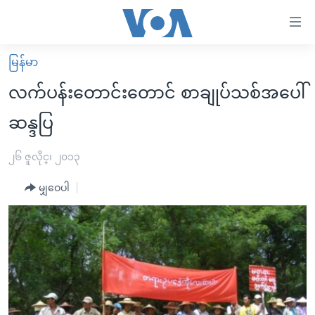
သုံး
ရ
လွယ်ကူ
မြန်မာ
မူလစာမျက်နှာ
စေ
လက်ပန်းတောင်းတောင် စာချုပ်သစ်အပေါ်
မြန်မာ
သည့်
ဆန္ဒပြ
ကမ္ဘာ့သတင်းများ
Link
ဗွီဒီယို
နိုင်ငံတကာ
၂၆ ဇူလိုင္၊ ၂၀၁၃
များ
သတင်းလွတ်လပ်ခွင့်
အမေရိကန်
ပင်မ
မျှဝေပါ
ရပ်ဝန်းတခု လမ်းတခု အလွန်
တရုတ်
အကြောင်းအရာ
သို့
အင်္ဂလိပ်စာလေ့လာမယ်
အစ္စရေး-ပါလက်စတိုင်း
ကျော်
အပတ်စဉ်ကဏ္ဍများ
အမေရိကန်သုံးအီဒီယံ
ကြည့်
ရေဒီယိုနှင့်ရုပ်သံ အချက်အလက်များ
မကြေးမုံရဲ့ အင်္ဂလိပ်စာ
ရေဒီယို
ရန်
ပင်မ
ရေဒီယို/တီဗွီအစီအစဉ်
ရုပ်ရှင်ထဲက အင်္ဂလိပ်စာ
တီဗွီ