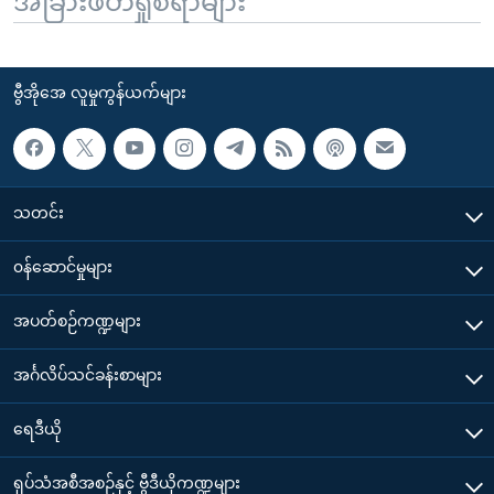
အခြားဖတ်ရှုစရာများ
ဗွီအိုအေ လူမှုကွန်ယက်များ
သတင်း
၀န်ဆောင်မှုများ
အပတ်စဉ်ကဏ္ဍများ
အင်္ဂလိပ်သင်ခန်းစာများ
ရေဒီယို
ရုပ်သံအစီအစဉ်နှင့် ဗွီဒီယိုကဏ္ဍများ