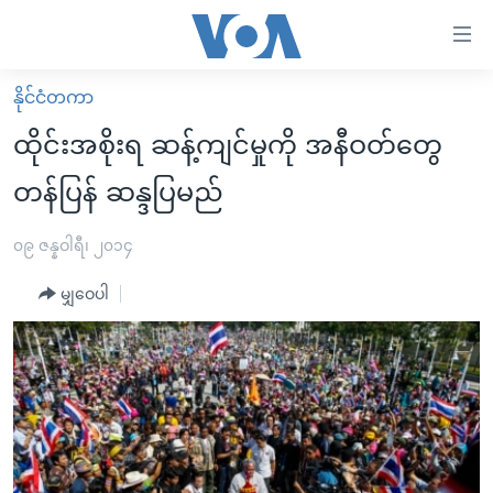
သုံး
ရ
လွယ်ကူ
နိုင်ငံတကာ
မူလစာမျက်နှာ
စေ
ထိုင်းအစိုးရ ဆန့်ကျင်မှုကို အနီဝတ်တွေ
မြန်မာ
သည့်
တန်ပြန် ဆန္ဒပြမည်
ကမ္ဘာ့သတင်းများ
Link
ဗွီဒီယို
နိုင်ငံတကာ
၀၉ ဇန္နဝါရီ၊ ၂၀၁၄
များ
သတင်းလွတ်လပ်ခွင့်
အမေရိကန်
ပင်မ
မျှဝေပါ
ရပ်ဝန်းတခု လမ်းတခု အလွန်
တရုတ်
အကြောင်းအရာ
သို့
အင်္ဂလိပ်စာလေ့လာမယ်
အစ္စရေး-ပါလက်စတိုင်း
ကျော်
အပတ်စဉ်ကဏ္ဍများ
အမေရိကန်သုံးအီဒီယံ
ကြည့်
ရေဒီယိုနှင့်ရုပ်သံ အချက်အလက်များ
မကြေးမုံရဲ့ အင်္ဂလိပ်စာ
ရေဒီယို
ရန်
ပင်မ
ရေဒီယို/တီဗွီအစီအစဉ်
ရုပ်ရှင်ထဲက အင်္ဂလိပ်စာ
တီဗွီ