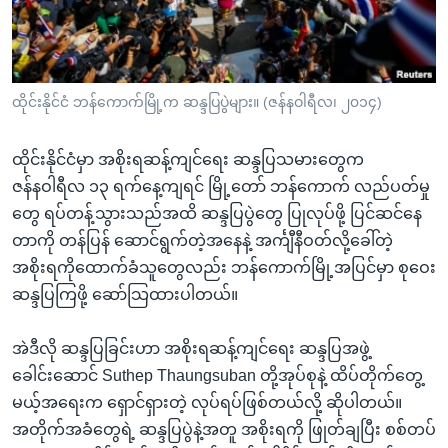
အ
သုတပဒေသာ အင်္ဂလိပ်စာ
ညွန်း
Learning English
စာမျက်နှာ
သို့
ဗွီအိုအေ လူမှုကွန်ယက်များ
ထိုင်းနိုင်ငံ ဘန်ကောက်မြို့က ဆန္ဒပြပွဲများ။ (ဇန်နဝါရီလ၊ ၂၀၁၄)
ကျော်
ကြည့်
ထိုင်းနိုင်ငံမှာ အစိုးရဆန့်ကျင်ရေး ဆန္ဒပြသမားတွေက
ရန်
ဘာသာစကားများ
ဇန်နဝါရီလ ၁၃ ရက်နေ့ကျရင် မြို့တော် ဘန်ကောက် လည်ပတ်မှု
ရှာဖွေ
တွေ ရပ်တန့်သွားသည်အထိ ဆန္ဒပြပွဲတွေ ပြုလုပ်ဖို့ ပြင်ဆင်နေ
ရန်
တာကို တန်ပြန် ဆောင်ရွက်တဲ့အနေနဲ့ အင်္ကျီနီဝတ်လို့ခေါ်တဲ့
နေရာ
အစိုးရကိုထောက်ခံသူတွေလည်း ဘန်ကောက်မြို့အပြင်မှာ စုဝေး
သို့
ဆန္ဒပြကြဖို့ ဆော်သြထားပါတယ်။
ကျော်
ရန်
အဲဒီလို ဆန္ဒပြခြင်းဟာ အစိုးရဆန့်ကျင်ရေး ဆန္ဒပြအဖွဲ့
ခေါင်းဆောင် Suthep Thaungsuban တို့အုပ်စုနဲ့ ထိပ်တိုက်တွေ့
မယ့်အရေးက ရှောင်ရှားတဲ့ လုပ်ရပ်ဖြစ်တယ်လို့ ဆိုပါတယ်။
အတိုက်အခံတွေရဲ့ ဆန္ဒပြပွဲနဲ့အတူ အစိုးရကို ဖြုတ်ချပြီး စစ်တပ်