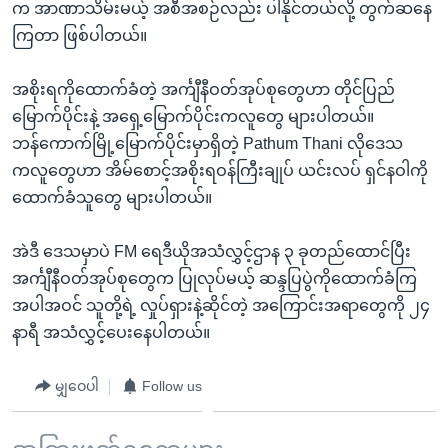
က အာဏာသိမ်းမယ့် အစီအစဉ်လည်း ပါနိုင်တယ်လို့ တွက်ဆနေ
ကြတာ ဖြစ်ပါတယ်။
အစိုးရကိုထောက်ခံတဲ့ အင်္ကျီနီဝတ်အုပ်စုတွေဟာ တိုင်ပြည်
မြောက်ပိုင်းနဲ့ အရှေ့မြောက်ပိုင်းကလူတွေ များပါတယ်။
ဘန်ကောက်မြို့မြောက်ပိုင်းမှာရှိတဲ့ Pathum Thani လိုဒေသ
ကလူတွေဟာ အိမ်စောင့်အစိုးရဝန်ကြီးချုပ် ယင်းလပ် ရှင်နဝါကို
ထောက်ခံသူတွေ များပါတယ်။
အဲဒီ ဒေသမှာပဲ FM ရေဒီယိုအသံလွှင့်ဌာန ၃ ခုတည်ထောင်ပြီး
အင်္ကျီနီဝတ်အုပ်စုတွေက ပြုလုပ်မယ့် ဆန္ဒပြပွဲကိုထောက်ခံကြ
အပါအဝင် သူတို့ရဲ့ လှုပ်ရှားနဲ့ဆိုင်တဲ့ အကြောင်းအရာတွေကို ၂၄
နာရီ အသံလွှင့်ပေးနေပါတယ်။
မျှဝေပါ
Follow us