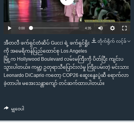
အ
သုတပဒေသာ အင်္ဂလိပ်စာ
ညွန်း
Learning English
စာမျက်နှာ
သို့
ဗွီအိုအေ လူမှုကွန်ယက်များ
0:00
4:35
ကျော်
တိုက်ရိုက် လင့်ခ်
ကြည့်
အီတလီ ဖက်ရှင်တံဆိပ် Gucci ရဲ့ ဖက်ရှင်ရှိုး
ရန်
ကို အမေရိကန်ပြည်ထောင်စု Los Angeles
ဘာသာစကားများ
ရှာဖွေ
မြို့က Hollywood Boulevard လမ်းမကြီးကို ပိတ်ပြီး ကျင်းပ
ရန်
သွားပါတယ်။ ကမ္ဘာ့ ဥတုရာသီပြောင်းလဲမှု ကြိုးပမ်းတဲ့ မင်းသား
နေရာ
Leonardo DiCaprio ကတော့ COP26 ဆွေးနွေးပွဲဆီ ရောက်လာ
သို့
ခဲ့တာပါ။ မအေးသန္တာကျော် တင်ဆက်ထားပါတယ်။
ကျော်
ရန်
မျှဝေပါ