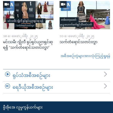
၁၈ ေဖေဖာ္၀ါရီ၊ ၂၀၂၅
၁၁ ေဖေဖာ္၀ါရီ၊ ၂၀၂၅
မင်းသမီး ဂျိုလီ ရုပ်ရှင်ပညာရှင်ဆု
သက်တံရောင်သတင်းလွှာ
ရရှိ “သက်တံရောင်သတင်းလွှာ”
အစီအစဉ်တွဲများအားလုံးကြည့်ရှုရန်
ရုပ်သံအစီအစဉ်များ
ရေဒီယိုအစီအစဉ်များ
ဗွီအိုအေ လူမှုကွန်ယက်များ