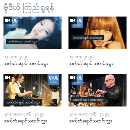
ဗွီဒီယို ကြည့်ရှုရန်
၁၃ မတ္၊ ၂၀၂၅
၀၇ မတ္၊ ၂၀၂၅
သက်တံရောင် သတင်းလွှာ
သက်တံရောင် သတင်းလွှာ
၂၈ ေဖေဖာ္၀ါရီ၊ ၂၀၂၅
၂၇ ေဖေဖာ္၀ါရီ၊ ၂၀၂၅
သက်တံရောင်သတင်းလွှာ
သက်တံရောင်သတင်းလွှာ