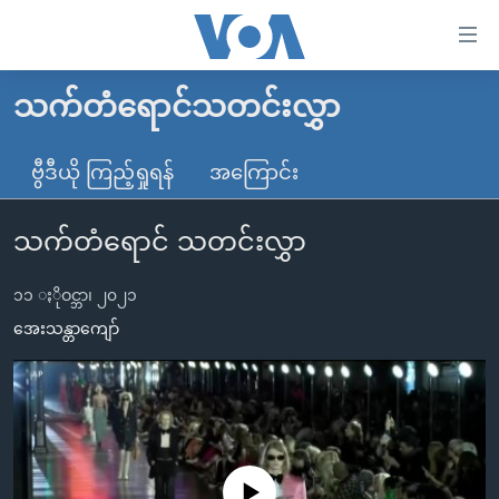
သုံး
ရ
လွယ်ကူ
သက်တံရောင်သတင်းလွှာ
မူလစာမျက်နှာ
စေ
မြန်မာ
ဗွီဒီယို ကြည့်ရှုရန်
အကြောင်း
သည့်
ကမ္ဘာ့သတင်းများ
Link
သက်တံရောင် သတင်းလွှာ
ဗွီဒီယို
နိုင်ငံတကာ
များ
သတင်းလွတ်လပ်ခွင့်
အမေရိကန်
ပင်မ
၁၁ ႏိုဝင္ဘာ၊ ၂၀၂၁
ရပ်ဝန်းတခု လမ်းတခု အလွန်
တရုတ်
အကြောင်းအရာ
အေးသန္တာကျော်
သို့
အင်္ဂလိပ်စာလေ့လာမယ်
အစ္စရေး-ပါလက်စတိုင်း
ကျော်
အပတ်စဉ်ကဏ္ဍများ
အမေရိကန်သုံးအီဒီယံ
ကြည့်
ရေဒီယိုနှင့်ရုပ်သံ အချက်အလက်များ
မကြေးမုံရဲ့ အင်္ဂလိပ်စာ
ရေဒီယို
ရန်
ပင်မ
ရေဒီယို/တီဗွီအစီအစဉ်
ရုပ်ရှင်ထဲက အင်္ဂလိပ်စာ
တီဗွီ
No media source currently available