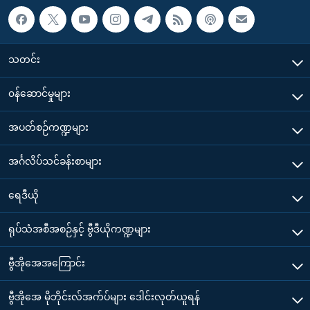
သတင်း
၀န်ဆောင်မှုများ
အပတ်စဉ်ကဏ္ဍများ
အင်္ဂလိပ်သင်ခန်းစာများ
ရေဒီယို
ရုပ်သံအစီအစဉ်နှင့် ဗွီဒီယိုကဏ္ဍများ
ဗွီအိုအေအကြောင်း
ဗွီအိုအေ မိုဘိုင်းလ်အက်ပ်များ ဒေါင်းလုတ်ယူရန်