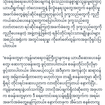
သုံးရေအရေးပေါ်လိုအပ်ချက်နဲ့ မိုးသည်းထန်စွာရွာသွန်းမှုကြောင့်
ယာယီရွက်ဖျင် တဲလေးတွေနဲ့ ခိုလှုံနေရသူတွေအတွက် နေထိုင်မှု
အခက်ခဲတွေနဲ့ရင်ဆိုင်နေကြရတုန်းပဲလို့ ဒုက္ခသည်တွေကို ကူညီ
ကယ်ဆယ်ပေးနေသူတွေကပြောပါတယ်။ ဒုက္ခသည်တွေ
လတ်တလော ရင်ဆိုင်နေကြတဲ့အခက်ခဲတွေ ကို ဒုက္ခသည်တွေကို
ကူညီပေးနေတဲ့ အဖွဲ့တဖွဲ့ဖြစ်တဲ့ ရခိုင်တိုင်းရင်းသားမျိုးနွယ်များ
အစည်းအရုံးက အတွင်းရေးမှူး ကိုဇော်ဇော်ထွန်းကအခုလိုရှင်းပြ
ပါတယ်။
“စခန်းတွေမှာ ကျန်းမာရေးဝန်ကြီးဌာနကနေ ယာယီဆေးပေးခန်း
တွေ၊ ဆေးကုသခန်းတွေ ဖွင့်ထားပါတယ်။ စခန်းတိုင်းလိုလိုမှာ
ဖွင့်ထားပါတယ်။ ဒါပေမယ့်လည်း အဲဒီမှာက အကုန်လုံး ဆရာဝန်
တွေ အမြဲတမ်းရှိတာတော့ မဟုတ်ဘူး။ တချို့စခန်းတွေမှာ ဆိုလို့
ရှိရင် တိုင်းရင်းဆေးပညာက လာထိုင်ပေးကြတယ် နောက်ပြီး..
ကျန်းမာရေးနဲ့ပတ်သက်ပြီး ဘာလိုအပ်ချက်ရှိလဲဆိုတော့ အခုဟာ
က စခန်းတွေမှာက ဒီ ရေကောင်းရေသန့်ရရှိဖို့အတွက်က အရမ်း
အခက်အခဲတွေ့နေကြတယ်။ နောက်တခုက အိမ်သာ စနစ်တကျ