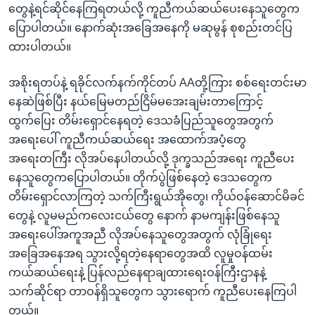
တွေနဲ့ရင်ဆိုင်နေကြရတယ်လို့ ကူညီကယ်ဆယ်ပေးနေသူတွေက
ပြောပါတယ်။ နောက်ဆုံးအခြေအနေကို မဆုမွန် စုစည်းတင်ပြ
ထားပါတယ်။
အစိုးရတပ်နဲ့ ရခိုင်လက်နက်ကိုင်တပ် AAတို့ကြား စစ်ရေးတင်းမာ
နေဆဲဖြစ်ပြီး နယ်မြေမတည်ငြိမ်မအေးချမ်းတာကြောင့်
ထွက်ပြေး တိမ်းရှောင်နေရတဲ့ ဒေသခံပြည်သူတွေအတွက်
အရေးပေါ် ကူညီကယ်ဆယ်ရေး အထောက်အပံ့တွေ
အရေးတကြီး လိုအပ်နေပါတယ်လို့ ဒုက္ခသည်အရေး ကူညီပေး
နေသူတွေကပြောပါတယ်။ တိုက်ပွဲဖြစ်နေတဲ့ ဒေသတွေက
တိမ်းရှောင်လာကြတဲ့ သက်ကြီးရွယ်အိုတွေ၊ ကိုယ်ဝန်ဆောင်မိခင်
တွေနဲ့ လူမမည်ကလေးငယ်တွေ နောက် နာမကျန်းဖြစ်နေသူ
အရေးပေါ်အကူအညီ လိုအပ်နေသူတွေအတွက် လုံခြုံရေး
အခြေအနေအရ သွားလို့ရတဲ့နေရာတွေအထိ လူမှုဝန်ထမ်း
ကယ်ဆယ်ရေးနဲ့ ပြန်လည်နေရာချထားရေးဝန်ကြီးဌာနနဲ့
သက်ဆိုင်ရာ တာဝန်ရှိသူတွေက သွားရောက် ကူညီပေးနေကြပါ
တယ်။