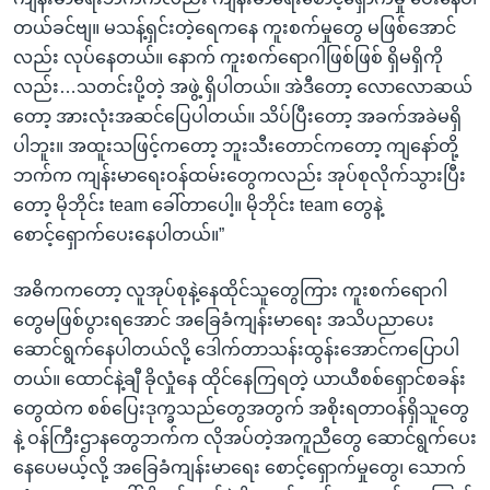
တယ်ခင်ဗျ။ မသန့်ရှင်းတဲ့ရေကနေ ကူးစက်မှုတွေ မဖြစ်အောင်
လည်း လုပ်နေတယ်။ နောက် ကူးစက်ရောဂါဖြစ်ဖြစ် ရှိမရှိကို
လည်း…သတင်းပို့တဲ့ အဖွဲ့ ရှိပါတယ်။ အဲဒီတော့ လောလောဆယ်
တော့ အားလုံးအဆင်ပြေပါတယ်။ သိပ်ပြီးတော့ အခက်အခဲမရှိ
ပါဘူး။ အထူးသဖြင့်ကတော့ ဘူးသီးတောင်ကတော့ ကျနော်တို့
ဘက်က ကျန်းမာရေးဝန်ထမ်းတွေကလည်း အုပ်စုလိုက်သွားပြီး
တော့ မိုဘိုင်း team ခေါ်တာပေါ့။ မိုဘိုင်း team တွေနဲ့
စောင့်ရှောက်ပေးနေပါတယ်။”
အဓိကကတော့ လူအုပ်စုနဲ့နေထိုင်သူတွေကြား ကူးစက်ရောဂါ
တွေမဖြစ်ပွားရအောင် အခြေခံကျန်းမာရေး အသိပညာပေး
ဆောင်ရွက်နေပါတယ်လို့ ဒေါက်တာသန်းထွန်းအောင်ကပြောပါ
တယ်။ ထောင်နဲ့ချီ ခိုလှုံနေ ထိုင်နေကြရတဲ့ ယာယီစစ်ရှောင်စခန်း
တွေထဲက စစ်ပြေးဒုက္ခသည်တွေအတွက် အစိုးရတာဝန်ရှိသူတွေ
နဲ့ ဝန်ကြီးဌာနတွေဘက်က လိုအပ်တဲ့အကူညီတွေ ဆောင်ရွက်ပေး
နေပေမယ့်လို့ အခြေခံကျန်းမာရေး စောင့်ရှောက်မှုတွေ၊ သောက်