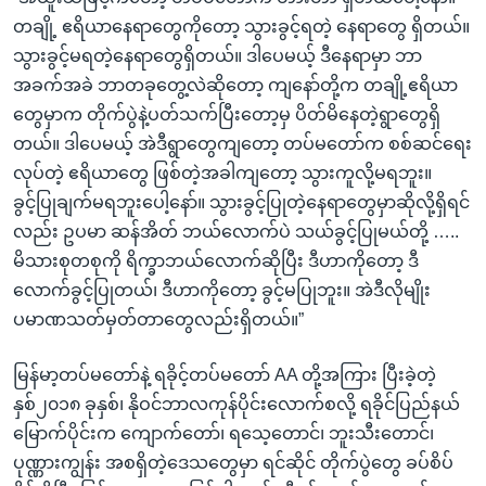
တချို့ ဧရိယာနေရာတွေကိုတော့ သွားခွင့်ရတဲ့ နေရာတွေ ရှိတယ်။
သွားခွင့်မရတဲ့နေရာတွေရှိတယ်။ ဒါပေမယ့် ဒီနေရာမှာ ဘာ
အခက်အခဲ ဘာတခုတွေ့လဲဆိုတော့ ကျနော်တို့က တချို့ဧရိယာ
တွေမှာက တိုက်ပွဲနဲ့ပတ်သက်ပြီးတော့မှ ပိတ်မိနေတဲ့ရွာတွေရှိ
တယ်။ ဒါပေမယ့် အဲဒီရွာတွေကျတော့ တပ်မတော်က စစ်ဆင်ရေး
လုပ်တဲ့ ဧရိယာတွေ ဖြစ်တဲ့အခါကျတော့ သွားကူလို့မရဘူး။
ခွင့်ပြုချက်မရဘူးပေါ့နော်။ သွားခွင့်ပြုတဲ့နေရာတွေမှာဆိုလို့ရှိရင်
လည်း ဥပမာ ဆန်အိတ် ဘယ်လောက်ပဲ သယ်ခွင့်ပြုမယ်တို့ …..
မိသားစုတစုကို ရိက္ခာဘယ်လောက်ဆိုပြီး ဒီဟာကိုတော့ ဒီ
လောက်ခွင့်ပြုတယ်၊ ဒီဟာကိုတော့ ခွင့်မပြုဘူး။ အဲဒီလိုမျိုး
ပမာဏသတ်မှတ်တာတွေလည်းရှိတယ်။”
မြန်မာ့တပ်မတော်နဲ့ ရခိုင့်တပ်မတော် AA တို့အကြား ပြီးခဲ့တဲ့
နှစ်၂၀၁၈ ခုနှစ်၊ နိုဝင်ဘာလကုန်ပိုင်းလောက်စလို့ ရခိုင်ပြည်နယ်
မြောက်ပိုင်းက ကျောက်တော်၊ ရသေ့တောင်၊ ဘူးသီးတောင်၊
ပုဏ္ဏားကျွန်း အစရှိတဲ့ဒေသတွေမှာ ရင်ဆိုင် တိုက်ပွဲတွေ ခပ်စိပ်