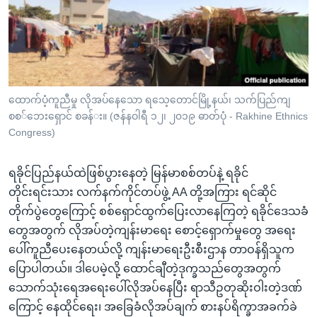
အ
သုတပဒေသာ အင်္ဂလိပ်စာ
ညွန်း
Learning English
စာမျက်နှာ
သို့
ဗွီအိုအေ လူမှုကွန်ယက်များ
ကျော်
ကြည့်
ထောက်‌ပံ့ကူညီမှု လိုအပ်နေသော ရ‌သေ့‌တောင်‌မြို့နယ်‌၊ သက်‌ပြည်‌ကျ
စစ‌်‌‌ဘေး‌ရှောင်‌ စခန်‌း။ (ဇန်နဝါရီ ၁၂၊ ၂၀၁၉ ဓာတ်ပုံ - Rakhine Ethnics
ရန်
ဘာသာစကားများ
Congress)
ရှာဖွေ
ရန်
ရခိုင်ပြည်နယ်ထဲဖြစ်ပွားနေတဲ့ မြန်မာစစ်တပ်နဲ့ ရခိုင်
နေရာ
တိုင်းရင်းသား လက်နက်ကိုင်တပ်ဖွဲ့ AA တို့အကြား ရင်ဆိုင်
သို့
တိုက်ပွဲတွေကြောင့် စစ်ရှောင်ထွက်ပြေးလာနေကြတဲ့ ရခိုင်ဒေသခံ
ကျော်
တွေအတွက် လိုအပ်တဲ့ကျန်းမာရေး စောင့်ရှောက်မှုတွေ အရေး
ရန်
ပေါ်ကူညီပေးနေတယ်လို့ ကျန်းမာရေးဦးစီးဌာန တာဝန်ရှိသူက
ပြောပါတယ်။ ဒါပေမဲ့လို့ ထောင်ချီတဲ့ဒုက္ခသည်တွေအတွက်
သောက်သုံးရေအရေးပေါ်လိုအပ်နေပြီး ရာသီဥတုဆိုးဝါးတဲ့ဒဏ်
ကြောင့် နေထိုင်ရေး၊ အခြေခံလိုအပ်ချက် စားနပ်ရိက္ခာအခက်ခဲ