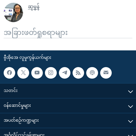
ဆုမွန်
အခြားဖတ်ရှုစရာများ
ဗွီအိုအေ လူမှုကွန်ယက်များ
သတင်း
၀န်ဆောင်မှုများ
အပတ်စဉ်ကဏ္ဍများ
အင်္ဂလိပ်သင်ခန်းစာများ