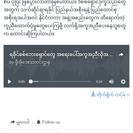
စိပ် ပိုပြီး ဖြစ်ပွားလာတာဖြစ်ပါတယ်။ ဒီစစ်ရှောင်ဒုက္ခသည်တွေ
အတွက် သက်ဆိုင်ရာရခိုင် ပြည်နယ်အစိုးရနဲ့ ပြည်ထောင်စု
အစိုးရအပါအဝင် နိုင်ငံတကာ အဖွဲ့အစည်းတွေက ထိရောက်တဲ့
ကူညီထောက်ပံ့မှုတွေပေးကြဖို့ လက်ရှိအကူအညီပေးနေသူတွေ
က တောင်းဆိုကြပါတယ်။
ရခိုင်စစ်ဘေးရှောင်တွေ အရေးပေါ်အကူအညီလိုအပ်နေ
by
ဗွီအိုအေသတင်းဌာန
No media source currently available
0:00
5:24
တိုက်ရိုက် လင့်ခ်
မျှဝေပါ
Follow us