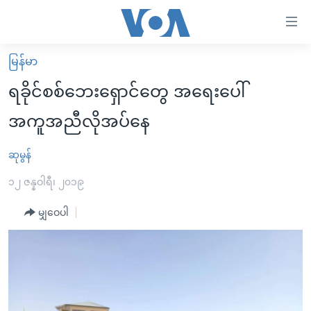
သုံး
ရ
လွယ်ကူ
မြန်မာ
မူလစာမျက်နှာ
စေ
ရခိုင်စစ်ဘေးရှောင်တွေ အရေးပေါ်
မြန်မာ
သည့်
အကူအညီလိုအပ်နေ
ကမ္ဘာ့သတင်းများ
Link
ဗွီဒီယို
နိုင်ငံတကာ
ဆုမွန်
များ
သတင်းလွတ်လပ်ခွင့်
အမေရိကန်
၁၂ ဇန္နဝါရီ၊ ၂၀၁၉
ပင်မ
ရပ်ဝန်းတခု လမ်းတခု အလွန်
တရုတ်
အကြောင်းအရာ
မျှဝေပါ
သို့
အင်္ဂလိပ်စာလေ့လာမယ်
အစ္စရေး-ပါလက်စတိုင်း
ကျော်
အပတ်စဉ်ကဏ္ဍများ
အမေရိကန်သုံးအီဒီယံ
ကြည့်
ရေဒီယိုနှင့်ရုပ်သံ အချက်အလက်များ
မကြေးမုံရဲ့ အင်္ဂလိပ်စာ
ရေဒီယို
ရန်
ပင်မ
ရေဒီယို/တီဗွီအစီအစဉ်
ရုပ်ရှင်ထဲက အင်္ဂလိပ်စာ
တီဗွီ