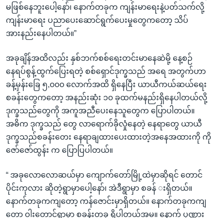
မဖြစ်နေဘူးပေါ့နော်၊ နောက်တခုက ကျန်းမာရေးနဲ့ပတ်သက်လို့
ကျန်းမာရေး ပညာပေးဆောင်ရွက်ပေးမှုတွေကတော့ သိပ်
အားနည်းနေပါတယ်။”
အခုချိန်အထိလည်း နှစ်ဘက်စစ်ရေးတင်းမာနေဆဲမို့ နေ့စဉ်
နေရပ်စွန့်ထွက်ပြေးရတဲ့ စစ်ရှောင်ဒုက္ခသည် အရေ အတွက်ဟာ
ခန့်မှန်းခြေ ၅,၀၀၀ လောက်အထိ ရှိနေပြီး ယာယီကယ်ဆယ်ရေး
စခန်းတွေကတော့ အနည်းဆုံး ၁၀ ခုထက်မနည်းရှိနေပါတယ်လို့
ဒုက္ခသည်တွေကို အကူအညီပေးနေသူတွေက ပြောပါတယ်။
အဓိက ဒုက္ခသည် တွေ လာရောက်ခိုလှုံနေတဲ့ နေရာတွေ ယာယီ
ဒုက္ခသည်စခန်းတေး နေရာချထားပေးထားတဲ့အနေအထားကို ကို
ဇော်ဇော်ထွန်း က ပြောပြပါတယ်။
“ အခုလောလောဆယ်မှာ ကျောက်တော်မြို့ထဲမှာဆိုရင် တောင်
ပိုင်းကုလား ဆိုတဲ့ရွာမှာပေါ့နော်၊ အဲဒီရွာမှာ စခန် းရှိတယ်။
နောက်တခုကကျတော့ ကန်ဇောင်းမှာရှိတယ်။ နောက်တခုကကျ
တော့ ဝါးတောင်ရွာမှာ စခန်းတခု ရှိပါတယ်အမ။ နောက် ပုဏ္ဏား