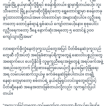
ကျွန်းမြို့နယ်မှာဆိုလို့ရှိရင် စခန်ာရှိတယ်။ ရွာမှာရှိတယ်ပေါ့။ ဘူး
သီးတောင် မြို့နယ်မှာဆိုလို့ရှိရင်တော့ ရွှေတောင်ရွာမှာ စခန်းတခု
ဖွင့်ထားတာရှိတယ်အမ။ ဝါးတောင်မှာ အများဆုံးပါပဲ။ လူဦးရေ
ကတော့ ထောင့်နှစ်ရာနဲ့ ရှစ်ဆယ် ကျော်တာပေါ့နော။ စုစုပေါင်း
လူဦးရေကတော့ ဒီနေ့ နောက်ဆုံးအရတော့ ၅ ထောင်နဲ့ ၃၀၀
ကျော်သွားပြီအမ။”
လာရောက်ခိုလှုံနေတဲ့ဒုက္ခသည်တွေအပြင် ပိတ်မိနေဆဲဒုက္ခသည်
တွေဆီ လိုအပ်တဲ့ အခြေခံစားနပ်ရိက္ခာတွေနဲ့ ဆေးဝါးပစ္စည်းတွေ
အရောက်ပေး ပေးပို့နိုင်ဖို့ လူမှုကူညီရေးအဖွဲ့တွေနဲ့ အရပ်ဖက်အဖွဲ့
အစည်းတွေဘက် ကြိုးစားနေကြပေမယ့်လို့ နယ်မြေလုံခြုံရေး
အရ လမ်းပမ်းဆက်သွယ်မှု ခက်ခဲနေဆဲဖြစ်ပါတယ်။ တချို့
နေရာ တွေမှာတော့ စစ်တပ်ရဲ့ နယ်မြေရှင်းလင်းမှုတွေကြောင့်
ပိတ်ဆို့နေဆဲ အနေအထားဖြစ်တယ်လို့လည်း သူကရှင်းပြပါ
တယ်။
“အထူးသဖြင့်ကတော့ တပ်မတော်က တားတာ ရှိတယ်ပေါ့နော်။