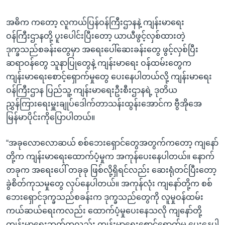
အဓိက ကတော့ လူကယ်ပြန်ဝန်ကြီးဌာနနဲ့ ကျန်းမာရေး
ဝန်ကြီးဌာနတို့ ပူးပေါင်းပြီးတော့ ယာယီဖွင့်လှစ်ထားတဲ့
ဒုက္ခသည်စခန်းတွေမှာ အရေးပေါ်ဆေးခန်းတွေ ဖွင့်လှစ်ပြီး
ဆရာဝန်တွေ သူနာပြုတွေနဲ့ ကျန်းမာရေး ဝန်ထမ်းတွေက
ကျန်းမာရေးစောင့်ရှောက်မှုတွေ ပေးနေပါတယ်လို့ ကျန်းမာရေး
ဝန်ကြီးဌာန ပြည်သူ့ ကျန်းမာရေးဦးစီးဌာနရဲ့ ဒုတိယ
ညွှန်ကြားရေးမှူးချုပ်ဒေါက်တာသန်းထွန်းအောင်က ဗွီအိုအေ
မြန်မာပိုင်းကိုပြောပါတယ်။
“အခုလောလောဆယ် စစ်ဘေးရှောင်တွေအတွက်ကတော့ ကျနော်
တို့က ကျန်းမာရေးထောက်ပံ့မှုက အကုန်ပေးနေပါတယ်။ နောက်
တခုက အရေးပေါ် တခုခု ဖြစ်လို့ရှိရင်လည်း ဆေးရုံတင်ပြီးတော့
ခွဲစိတ်ကုသမှုတွေ လုပ်နေပါတယ်။ အကုန်လုံး ကျနော်တို့က စစ်
ဘေးရှောင်ဒုက္ခသည်စခန်းက ဒုက္ခသည်တွေကို လူမှုဝန်ထမ်း
ကယ်ဆယ်ရေးကလည်း ထောက်ပံ့မှုပေးနေသလို ကျနော်တို့
ကျန်းမာရေးဘက်ကလည်း ကျန်းမာရေးစောင့်ရှောက်မှု ပေးနေပါ