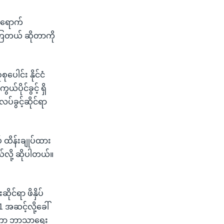
းရောက်
့ကြတယ် ဆိုတာကို
ပေါင်း နိုင်ငံ
ိုင်ခွင့် ရှိ
်ခွင့်ဆိုင်ရာ
ထိန်းချုပ်ထား
်လို့ ဆိုပါတယ်။
ုင်ရာ ဖိနှိပ်
1 အဆင့်လို့ခေါ်
်ငံတကာ ဘာသာရေး