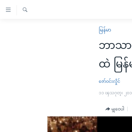
သုံး
ရ
ရှာဖွေ
လွယ်ကူ
မူလစာမျက်နှာ
မြန်မာ
ရ
စေ
မြန်မာ
လာ
ဘာသာရေ
သည့်
ဒ်
ကမ္ဘာ့သတင်းများ
Link
ဗွီဒီယို
နိုင်ငံတကာ
ထဲ မြန်
များ
သတင်းလွတ်လပ်ခွင့်
အမေရိကန်
ပင်မ
ရပ်ဝန်းတခု လမ်းတခု အလွန်
တရုတ်
ဇော်ဝင်းလှိုင်
အကြောင်းအရာ
အင်္ဂလိပ်စာလေ့လာမယ်
အစ္စရေး-ပါလက်စတိုင်း
၁၁ ၾသဂုတ္၊ ၂၀
သို့
အပတ်စဉ်ကဏ္ဍများ
အမေရိကန်သုံးအီဒီယံ
ကျော်
မျှဝေပါ
ကြည့်
ရေဒီယိုနှင့်ရုပ်သံ အချက်အလက်များ
မကြေးမုံရဲ့ အင်္ဂလိပ်စာ
ရေဒီယို
ရန်
ရေဒီယို/တီဗွီအစီအစဉ်
ရုပ်ရှင်ထဲက အင်္ဂလိပ်စာ
တီဗွီ
ပင်မ