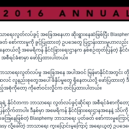
သာရေးလွတ်လပ်ခွင့် အခြေအနေဟာ ဆိုးရွားနေဆဲဖြစ်ပြီး Blasphemy 
 စော်ကားမှုကို ခွင့်ပြုထားတဲ့ ဥပဒေတွေ ပြဌာန်းထားမှုဟာလည်း စ
နေတယ်လို့ အမေရိကန် နိုင်ငံခြားရေးဌာနက နှစ်စဉ်ထုတ်ပြန်တဲ့ နိ
် အစီရင်ခံစာမှာ ဖော်ပြထားပါတယ်။
ာသာရေးလွတ်လပ်မှု အခြေအနေ အပါအဝင် မြန်မာနိုင်ငံအတွင်း တို
မူဆလင် လူနည်းစုတွေအပေါ် ဖိနှိပ်မှုတွေ ရှိနေတယ်လို့ ဖော်ပြထားတဲ့ 
်အစုံကိုတော့ ကိုဇော်ဝင်းလှိုင်က တင်ပြထားပါတယ်။
ရဲ့ နိုင်ငံတကာ ဘာသာရေး လွတ်လပ်ခွင့်ဆိုင်ရာ အစီရင်ခံစာကိုတေ
်လိုက်တာပါ။ ဒီနှစ်မှာ အမေရိကန် နိုင်ငံခြားရေးဌာနအနေနဲ့ သိပ်ကိ
ခေအြနေဖြစ်တဲ့ Blasphemy ဘာသာရေး ပုတ်ခတ် စော်ကားမှုကြောင့် နှ
sy လို့ခေါ်တဲ့ ဘာသာရေး ကူးပြောင်းမှုကြောင့် အရေးယူတဲ့ ဥပဒေတွ