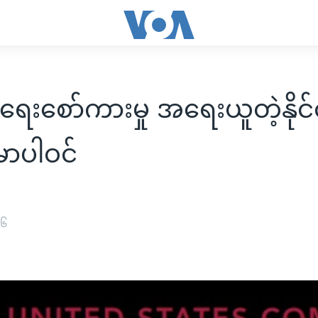
းစော်ကားမှု အရေးယူတဲ့နိုင်
မာပါဝင်
၁၆