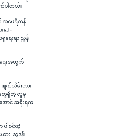
ိုက်ပါတယ်။
ွက် အမေရိကန်
onal -
အာရှရေးရာ ညွန်
လာရေးအတွက်
 ဖျက်သိမ်းတာ၊
ရှိတဲ့ လူမှု
ရှိအောင် အစိုးရက
ှာ ပါဝင်တဲ့
းယား၊ ဆူဒန်၊