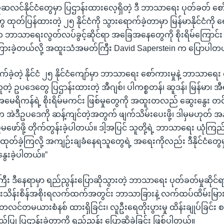
ဆလင်နိုင်ငံတွေမှာ ပြဌာန်းထားလေ့ရှိတဲ့ ဒီ ဘာသာရေး ပုတ်ခတ် စော်ကာ
ထုတ်ပြန်ထားတဲ့ ၂၅ နိုင်ငံကို သွားရောက်ခဲ့တာမှာ မြန်မာနိုင်ငံကို
းက ဘာသာရေးလွတ်လပ်ခွင့်ဆိုင်ရာ အခြေအနေတွေကို စိုးရိမ်ကြောင်း 
ြားခဲ့တယ်လို့ အထူးသံအမတ်ကြီး David Saperstein က ပြောပါတ
ခဲ့တဲ့ နိုင်ငံ ၂၅ နိုင်ငံကျော်မှာ ဘာသာရေး စော်ကားမှုနဲ့ ဘာသာရေး 
 ဥပဒေတွေ ပြဌာန်းထားတဲ့ အီဂျစ်၊ ပါကစ္စတန်၊ ဆူဒန်၊ မြန်မာ၊ အီရတ်နဲ
မှာ အမေရိကန်ရဲ့ စိုးရိမ်မကင်း ဖြစ်မှုတွေကို အထူးတလည် ဆွေးနွေး 
 အဲဒီဥပဒေကို ဆန့်ကျင်တဲ့အတွက် ဖျက်သိမ်းပေးဖို့၊ ဒါမှမဟုတ် အန
်ဖို့ တိုက်တွန်းခဲ့ပါတယ်။ ဒါ့အပြင် သူတို့ရဲ့ ဘာသာရေး ယုံကြည
ော်ထုတ်ခဲ့ကြလို့ အကျဉ်းချခံနေရသူတွေရဲ့ အရေးကိုလည်း ဒီနိုင်ငံတွေ
ွေးခဲ့ပါတယ်။”
 ဒီနေရာမှာ ရည်ညွန်းပြောဆိုသွားတဲ့ ဘာသာရေး ပုတ်ခတ်မှုဆို
းသိန်းစိန်အစိုးရလက်ထက်အတွင်း ဘာသာခြားနဲ့ လက်ထပ်ထိမ်းမြာ
 တလင်တမယားစံနစ် ထားရှိခြင်း၊ လူဦးရေတိုးပွားမှု ထိန်းချုပ်ခြင်း စတဲ
ြု ပြဌာန်းခဲ့တာကို ရည်ညွန်း ပြောဆိုခဲ့ခြင်း ဖြစ်ပါတယ်။