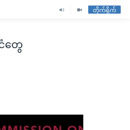
တိုက်ရိုက်
ငံတွေ