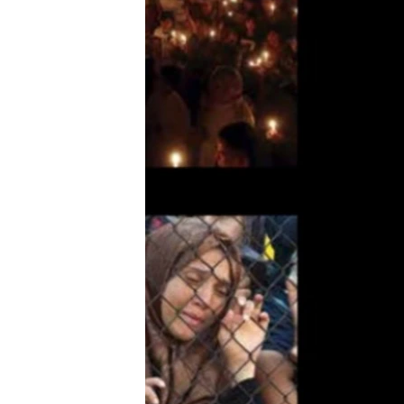
သုတပဒေသာ အင်္ဂလိပ်စာ
အ
ညွန်း
စာမျက်နှာ
သို့
ကျော်
ကြည့်
ရန်
ရှာဖွေ
ရန်
နေရာ
သို့
ကျော်
ရန်