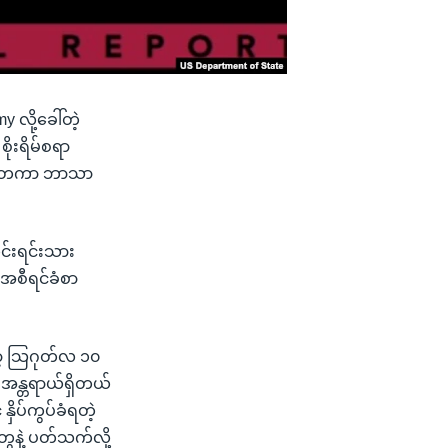
လို့ခေါ်တဲ့
ိုးရိမ်စရာ
ုင်ငံတကာ ဘာသာ
င်းရင်းသား
ဒီအစီရင်ခံစာ
ာ့ သြဂုတ်လ ၁၀
ု အန္တရာယ်ရှိတယ်
ိပ်ကွပ်ခံရတဲ့
ေနဲ့ ပတ်သက်လို့