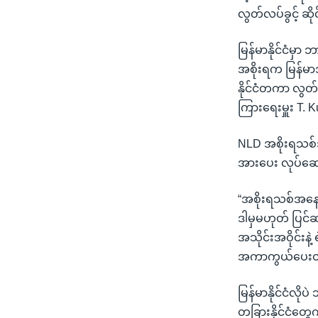
လွတ်လပ်ခွင့် ဆ
မြန်မာနိုင်ငံမ
အစိုးရက မြန်မာအ
နိုင်ငံတကာ လွတ်င
ကြားရေးမှူး T.
NLD အစိုးရသစ်
အားပေး လုပ်ဆေ
“အစိုးရသစ်အနေ
ဒါမှမဟုတ် ပြင်ဆ
အသိုင်းအဝိုင်းနဲ
အကာကွယ်ပေးတဲ့
မြန်မာနိုင်ငံလိုပ
တခြားနိုင်ငံတွေ