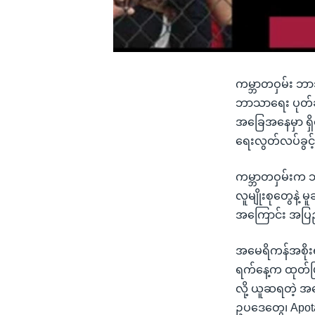
ကမ္ဘာတဝှမ်း ဘာ
ဘာသာရေး ပုတ်ခတ်
အခြေအနေမှာ ရှိ
ရေးလွတ်လပ်ခွင့
ကမ္ဘာတဝှမ်းက ဘ
လူမျိုးစုတွေနဲ့ 
အကြောင်း အပြည့
အမေရိကန်အစိုးရ
ရက်နေ့က ထုတ်ပြန
လို့ ယူဆရတဲ့ အ
ဥပဒေတွေ၊ Apota