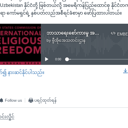
့ Uzbekistan နိုင်ငံတို့ ဖြစ်တယ်လို့ အမေရိကန်ပြည်ထောင်စု နိုင
င်ရာ ကော်မရှင်ရဲ့ နှစ်ပတ်လည်အစီရင်ခံစာမှာ ဖော်ပြထားပါတယ်။
ဘာသာရေးစော်ကားမှု အရေးယူတဲ့နိုင်ငံတွေထဲ မြန်မာပါဝင်
EMBE
by
ဗွီအိုအေသတင်းဌာန
No media source currently available
0:00
တ်၍ နားဆင်နိုင်ပါသည်။
EMBED
Follow us
ပရင့်ထုတ်ရန်
င်းလှိုင်