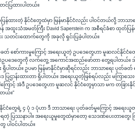
် တင်ပြထားပါတယ်။
န်ထားတဲ့ နိုင်ငံတွေထဲမှာ မြန်မာနိုင်ငံလည်း ပါဝင်တယ်လို့ ဘာသာ
န် အထူးသံအမတ်ကြီး David Saperstein က အစီရင်ခံစာ ထုတ်ပြန
င်း သတင်းထောက်တွေကို အခုလို ရှင်းပြခဲ့ပါတယ်။
တ် စော်ကားမှုကြောင့် အရေးယူတဲ့ ဥပဒေတွေဟာ မူဆလင်နိုင်ငံတွေ
ဆဲဥပဒေတွေကို လက်တွေ့ အကောင်အထည်ဖော်တာ တွေ့ရပါတယ်။ ဒါ
်း ရှိပါတယ်။ ဥပမာ မြန်မာနိုင်ငံမှာဆိုရင်လည်း ဘာသာရေး ပုတ်ခတ် စ
ေ ပြဌာန်းထားတာ ရှိပါတယ်။ အရေးယူတဲ့ဖြစ်ရပ်လည်း မကြာသေးမီ
ကြောင့် အဲဒီ ဥပဒေတွေဟာ မူဆလင် နိုင်ငံတွေမှာသာ မက တခြားနိုင
ပါတယ်။”
တဲ့ နိုင်ငံတွေရဲ့ ၄ ပုံ ၁ ပုံဟာ ဒီ ဘာသာရေး ပုတ်ခတ်မှုကြောင့် အရေးယူ
မ်ရတဲ့ ပြဿနာပါ။ အရေးယူမှုတွေထဲမှာတော့ သေဒဏ်ပေးတာတွေ၊ ကြ
ွေ ပါဝင်ပါတယ်။