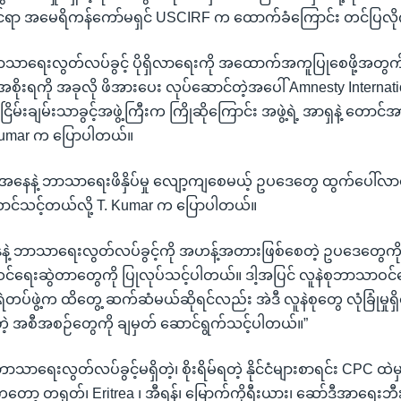
ိုင်ရာ အမေရိကန်ကော်မရှင် USCIRF က ထောက်ခံကြောင်း တင်ပြလ
ှာ ဘာသာရေးလွတ်လပ်ခွင့် ပိုရှိလာရေးကို အထောက်အကူပြုစေဖို့အတ
စိုးရကို အခုလို ဖိအားပေး လုပ်ဆောင်တဲ့အပေါ် Amnesty Internati
ြိမ်းချမ်းသာခွင့်အဖွဲ့ကြီးက ကြိုဆိုကြောင်း အဖွဲ့ရဲ့ အာရှနဲ့ တောင်
 Kumar က ပြောပါတယ်။
အနေနဲ့ ဘာသာရေးဖိနှိပ်မှု လျော့ကျစေမယ့် ဥပဒေတွေ ထွက်ပေါ်
ာင်သင့်တယ်လို့ T. Kumar က ပြောပါတယ်။
နဲ့ ဘာသာရေးလွတ်လပ်ခွင့်ကို အဟန့်အတားဖြစ်စေတဲ့ ဥပဒေတွေကို
င်ရေးဆွဲတာတွေကို ပြုလုပ်သင့်ပါတယ်။ ဒါ့အပြင် လူနဲစုဘာသာဝင်တွေ
့ ရဲတပ်ဖွဲ့က ထိတွေ့ ဆက်ဆံမယ်ဆိုရင်လည်း အဲဒီ လူနဲစုတွေ လုံခြုံမှု
 အစီအစဉ်တွေကို ချမှတ် ဆောင်ရွက်သင့်ပါတယ်။”
ဲ ဘာသာရေးလွတ်လပ်ခွင့်မရှိတဲ့၊ စိုးရိမ်ရတဲ့ နိုင်ငံများစာရင်း CPC ထဲမ
ကတော့ တရုတ်၊ Eritrea ၊ အီရန်၊ မြောက်ကိုရီးယား၊ ဆော်ဒီအာရေးဘီ