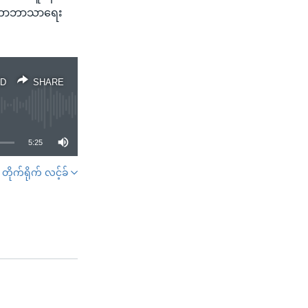
်ငံတကာဘာသာရေး
D
SHARE
5:25
တိုက်ရိုက် လင့်ခ်
SHARE