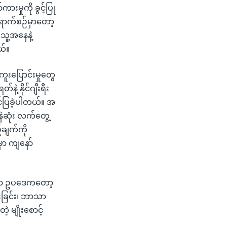
းမှုကို ခွင့်ပြု
 ရောက်စဉ်မှာတော့
သူ့အနေနဲ့
ယ်။
ကူးပြောင်းမှုတွေ
့ နိုင်ဂျီးရီး
တင်ပြခဲ့ပါတယ်။ အ
ဲဆုံး လက်တွေ့
်ချက်ကို
မှာ ကျနော်
င်ရာ ဥပဒေကတော့
းခြင်း၊ ဘာသာ
့ မျိုးစောင့်