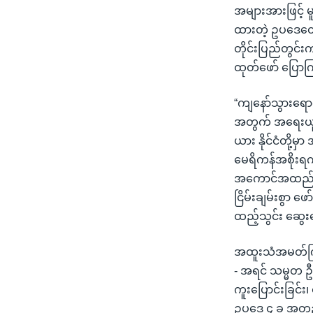
အများအားဖြင့် မူ
ထားတဲ့ ဥပဒေတွေ 
တိုင်းပြည်တွင်
ထုတ်ဖော် ပြောက
“ကျနော်သွားရောက်
အတွက် အရေးယူတဲ့
ယား နိုင်ငံတို့
မေရိကန်အစိုးရက
အကောင်အထည်မဖော
ငြိမ်းချမ်းစွာ ဖ
ထည့်သွင်း ဆွေးန
အထူးသံအမတ်ကြီး
- အရင် သမ္မတ ဦ
ကူးပြောင်းခြင်း၊
ဥပဒေ ၄ ခု အတည်ပ