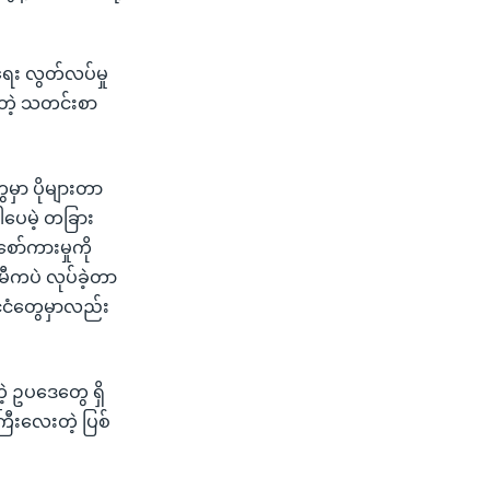
ရေး လွတ်လပ်မှု
်တဲ့ သတင်းစာ
မှာ ပိုများတာ
ပေမဲ့ တခြား
ော်ကားမှုကို
ကပဲ လုပ်ခဲ့တာ
်ငံတွေမှာလည်း
တဲ့ ဥပဒေတွေ ရှိ
ီးလေးတဲ့ ပြစ်