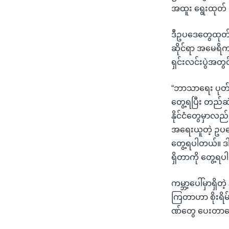
အထူး ရွေးထုတ
ဒီဥပဒေတွေထုတ်ပြ
ဆိုင်ရာ အမေရိက
ရှင်းလင်းပွဲအတွ
“ဘာသာရေး ပုတ်ခ
တွေ့ရပြီး တည်
နိုင်ငံတွေမှာလည
အရေးယူတဲ့ ဥပဒ
တွေ့ရပါတယ်။ ဒါ
ရှိတာကို တွေ့ရ
ကမ္ဘာ့ပေါ်မှာရှိ
ကြတာဟာ စိုးရိ
ဏ်တွေ ပေးတာတ