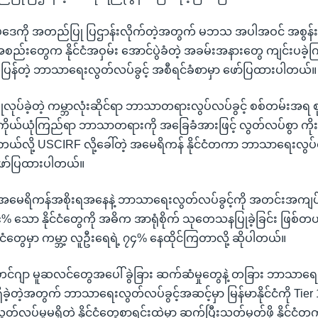
့်ဥပဒေကို အတည်ပြု ပြဌာန်းလိုက်တဲ့အတွက် မဘသ အပါအဝင် အစွန်
့အစည်းတွေက နိုင်ငံအဝှမ်း အောင်ပွဲခံတဲ့ အခမ်းအနားတွေ ကျင်းပခဲ
ြန်တဲ့ ဘာသာရေးလွတ်လပ်ခွင့် အစီရင်ခံစာမှာ ဖော်ပြထားပါတယ်။
ြုလုပ်ခဲ့တဲ့ ကမ္ဘာလုံးဆိုင်ရာ ဘာသာတရားလွပ်လပ်ခွင့် စစ်တမ်းအရ စုစု
ကိုယ်ယုံကြည်ရာ ဘာသာတရားကို အခြေခံအားဖြင့် လွတ်လပ်စွာ ကိုးကွယ်ပ
ယ်လို့ USCIRF လို့ခေါ်တဲ့ အမေရိကန် နိုင်ငံတကာ ဘာသာရေးလွပ်လပ
ဖော်ပြထားပါတယ်။
 အမေရိကန်အစိုးရအနေနဲ့ ဘာသာရေးလွတ်လပ်ခွင့်ကို အတင်းအကျပ် 
၄% သော နိုင်ငံတွေကို အဓိက အာရုံစိုက် သုတေသနပြုခဲ့ခြင်း ဖြစ်တယ
်ငံတွေမှာ ကမ္ဘာ့ လူဦးရေရဲ့ ၇၄% နေထိုင်ကြတာလို့ ဆိုပါတယ်။
 ရိုဟင်ဂျာ မူဆလင်တွေအပေါ် ခွဲခြား ဆက်ဆံမှုတွေနဲ့ တခြား ဘာသာရေးဆိ
ရှိခဲ့တဲ့အတွက် ဘာသာရေးလွတ်လပ်ခွင့်အဆင့်မှာ မြန်မာနိုင်ငံကို Tier 
်လပ်မှုမရှိတဲ့ နိုင်ငံတွေစာရင်းထဲမှာ ဆက်ပြီးသတ်မှတ်ဖို့ နိုင