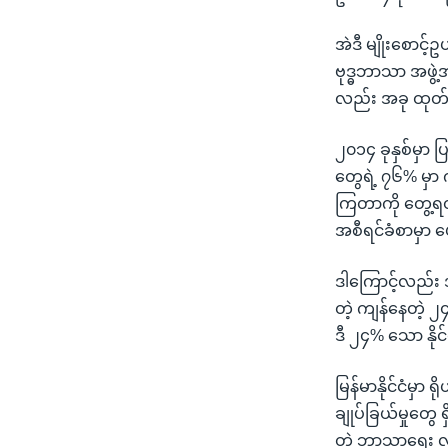
အဲဒီ မျိုးစောင
ဗုဒ္ဓဘာသာ အဖွဲ
လည်း အခု ထုတ်ပ
၂၀၁၄ ခုနှစ်မှာ ပ
တွေရဲ့ ၇၆% မှာ 
ကြတာကို တွေ့ရတ
အစီရင်ခံစာမှာ 
ဒါကြောင့်လည်း
တဲ့ ကျန်နေတဲ့ ၂
ဒီ ၂၄% သော နိုင
မြန်မာနိုင်ငံမှာ
ချုပ်ခြယ်မှုတွေ 
တဲ့ ဘာသာရေး လွတ