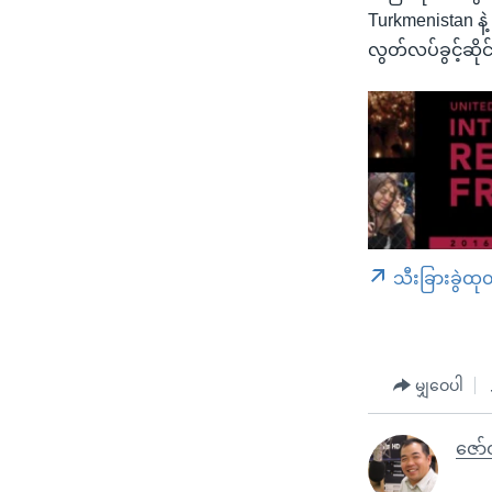
Turkmenistan နဲ
လွတ်လပ်ခွင့်ဆို
သီးခြားခွဲထု
မျှဝေပါ
ဇော်ဝ