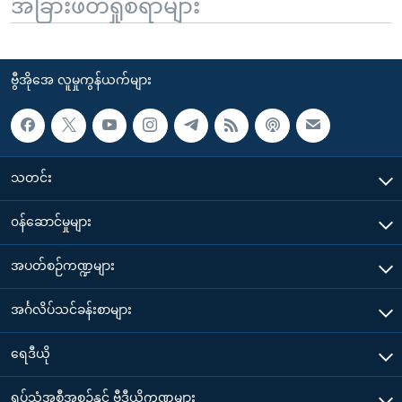
အခြားဖတ်ရှုစရာများ
ဗွီအိုအေ လူမှုကွန်ယက်များ
သတင်း
၀န်ဆောင်မှုများ
အပတ်စဉ်ကဏ္ဍများ
အင်္ဂလိပ်သင်ခန်းစာများ
ရေဒီယို
ရုပ်သံအစီအစဉ်နှင့် ဗွီဒီယိုကဏ္ဍများ