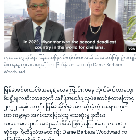
အ
သုတပဒေသာ အင်္ဂလိပ်စာ
ညွန်း
Learning English
စာမျက်နှာ
သို့
ဗွီအိုအေ လူမှုကွန်ယက်များ
ကျော်
ကြည့်
ရန်
ဘာသာစကားများ
ကုလသမဂ္ဂဆိုင်ရာ မြန်မာအမြဲတမ်းကိုယ်စားလှယ် သံအမတ်ကြီး ဦးကျော်
ရှာဖွေ
မိုးထွန်းနဲ့ ကုလသမဂ္ဂဆိုင်ရာ ဗြိတိန်သံအမတ်ကြီး Dame Barbara
ရန်
Woodward
နေရာ
သို့
မြန်မာစစ်ကောင်စီအနေနဲ့ လေကြောင်းကနေ တိုက်ခိုက်တာတွေ၊
ကျော်
မီးရှို့ဖျက်ဆီးတာတွေကို အရှိန်အဟုန်နဲ့ လုပ်ဆောင်ခဲ့တာကြောင့်
ရန်
၂၀၂၂ ခုနှစ်အတွင်း မြန်မာနိုင်ငံမှာ သေဆုံးခဲ့တဲ့အရေအတွက်
ဟာ ကမ္ဘာမှာ အရပ်သားပြည်သူ သေဆုံးမှု ဒုတိယ
အသေအပျောက် အများဆုံးနိုင်ငံ ဖြစ်ခဲ့ကြောင်း ကုလသမဂ္ဂ
ဆိုင်ရာ ဗြိတိန်သံအမတ်ကြီး Dame Barbara Woodward က