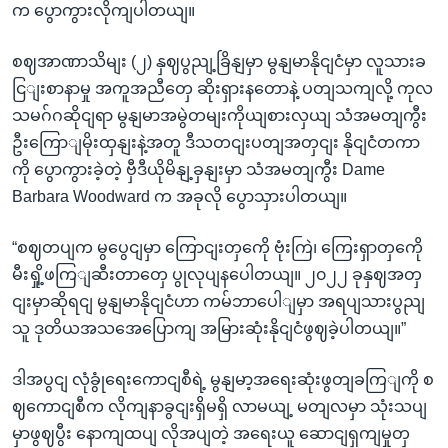
က ပွောကွားလိုကျပါတယျ။
စဈအာဏာသိမျး (၂) နှဈပွညျ့ခြိနျမှာ မွနျမာနိုငျငံမှာ လူသားခ
ငြျးစာနာမှု အကူအညီတှေ ဆိုးရှားနတောနဲ့ ပတျသကျလို့ ကုလ
သမဂ်ဂဆိုငျရာ မွနျမာအမွဲတမျးကိုယျစားလှယျ သံအမတျကွီး
ဦးကြောျမိုးထှနျးနဲ့အတူ ဒီသတငျးပတျအတှငျး နိုငျငံတကာ
ကို ပွောကွားခဲ့တဲ့ ဗှီဒီယိုမိနျ့ခှနျးမှာ သံအမတျကွီး Dame
Barbara Woodward က အခုလို ပွောသှားပါတယျ။
“စဈတပျက မွပွေငျမှာ ကြောငျးတှကေို ဗုံးကြဲ၊ ကြေးရှာတှကေို
မီးရှို့ဖကြျဆီးတာတှေ ပွုလုပျနပေါတယျ။ ၂၀၂၂ ခုနှဈအတှ
ငျးမှာဆိုရငျ မွနျမာနိုငျငံဟာ ကမ်ဘာပေါျမှာ အရပျသားပွညျ
သူ ဒုတိယအသအေပြောကျ အမြားဆုံးနိုငျငံဖွဈခဲ့ပါတယျ။”
ဒါအပွငျ လုံခွုံရေးကောငျစီရဲ့ မွနျမာ့အရေးဆုံးဖွတျခကြျကို စ
ဈကောငျစီက လိုကျနာခွငျးရှိမရှိ လာမယျ့ မတျလမှာ သုံးသပျ
မှာဖွဈပွီး နောကျထပျ လိုအပျတဲ့ အရေးယူ ဆောငျရှကျမှုတှ