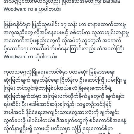
အသင့်ပြင်ထားမယ်လို့လည်း ဗြိတိန်သံအမတ်ကြီး Barbara
Woodward က ပြောပါတယ်။
မြန်မာနိုင်ငံမှာ ပြည်သူပေါင်း ၁၇ သန်း ဟာ စာနာထောက်ထားမှု
အကူအညီတွေ လိုအပ်နေပေမယ့် စစ်တပ်က လူသားချင်းစာနာမှု
အထောက်အပံ့ပစ္စည်းတွေကို လိုအပ်တဲ့ သူတွေဆီ အရောက်
ပို့ဆောင်ရေး တားဆီးပိတ်ပင်နေကြောင်းလည်း သံအမတ်ကြီး
Woodward က ဆိုပါတယ်။
ကုလသမဂ္ဂလုံခြုံရေးကောင်စီမှာ ပထမဆုံး မြန်မာအရေး
ဆုံးဖြတ်ချက် ချမှတ်နိုင်ရေး ဗြိတိန်က ဦးဆောင်ကြိုးပမ်းပြီး မူ
ကြမ်း တင်သွင်းခဲ့တာဖြစ်ပါတယ်။ လုံခြုံရေးကောင်စီရဲ့
ဆုံးဖြတ်ချက်ထဲမှာ အကြမ်းဖက်တိုက်ခိုက်မှုတွေကို ချက်ချင်း
ရပ်ဆိုင်းပြီး၊ ဒေါ်အောင်ဆန်းစုကြည်၊ သမ္မတဦးဝင်းမြင့်
အပါအဝင် နိုင်ငံရေးအကျဉ်းသားတွေအားလုံးကို ချက်ချင်း
လွှတ်ပေးဖို့ ပါဝင်ပါတယ်။ ဒီအချက်တွေကို စစ်ကောင်စီအနေနဲ့
လိုက်နာမှုရှိမရှိ လာမယ့် မတ်လမှာ လုံခြုံရေးကောင်စီမှာ