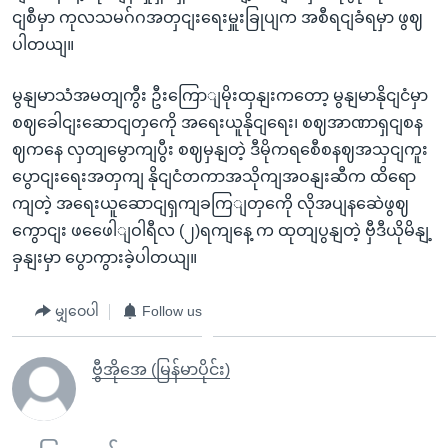
ငျစီမှာ ကုလသမဂ်ဂအတှငျးရေးမှူးခြုပျက အစီရငျခံရမှာ ဖွဈ
ပါတယျ။
မွနျမာသံအမတျကွီး ဦးကြောျမိုးထှနျးကတော့ မွနျမာနိုငျငံမှာ
စဈခေါငျးဆောငျတှကေို အရေးယူနိုငျရေး၊ စဈအာဏာရှငျစန
ဈကနေ လှတျမွောကျပွီး စဈမှနျတဲ့ ဒီမိုကရစေီစနဈအသှငျကူး
ပွောငျးရေးအတှကျ နိုငျငံတကာအသိုကျအဝနျးဆီက ထိရော
ကျတဲ့ အရေးယူဆောငျရှကျခကြျတှကေို လိုအပျနဆေဲဖွဈ
ကွောငျး ဖဖေေါျဝါရီလ (၂)ရကျနေ့ က ထုတျပွနျတဲ့ ဗှီဒီယိုမိနျ့
ခှနျးမှာ ပွောကွားခဲ့ပါတယျ။
မျှဝေပါ
Follow us
ဗွီအိုအေ (မြန်မာပိုင်း)