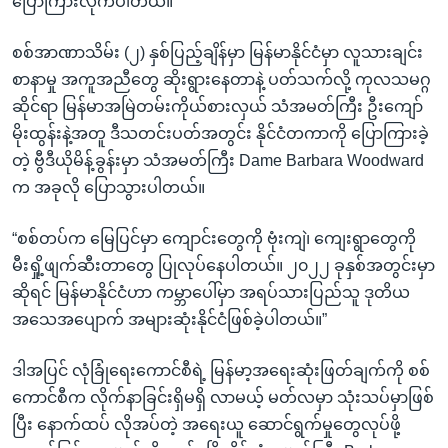
ပြောကြားလိုက်ပါတယ်။
စစ်အာဏာသိမ်း (၂) နှစ်ပြည့်ချိန်မှာ မြန်မာနိုင်ငံမှာ လူသားချင်း
စာနာမှု အကူအညီတွေ ဆိုးရွားနေတာနဲ့ ပတ်သက်လို့ ကုလသမဂ္ဂ
ဆိုင်ရာ မြန်မာအမြဲတမ်းကိုယ်စားလှယ် သံအမတ်ကြီး ဦးကျော်
မိုးထွန်းနဲ့အတူ ဒီသတင်းပတ်အတွင်း နိုင်ငံတကာကို ပြောကြားခဲ့
တဲ့ ဗွီဒီယိုမိန့်ခွန်းမှာ သံအမတ်ကြီး Dame Barbara Woodward
က အခုလို ပြောသွားပါတယ်။
“စစ်တပ်က မြေပြင်မှာ ကျောင်းတွေကို ဗုံးကျဲ၊ ကျေးရွာတွေကို
မီးရှို့ဖျက်ဆီးတာတွေ ပြုလုပ်နေပါတယ်။ ၂၀၂၂ ခုနှစ်အတွင်းမှာ
ဆိုရင် မြန်မာနိုင်ငံဟာ ကမ္ဘာပေါ်မှာ အရပ်သားပြည်သူ ဒုတိယ
အသေအပျောက် အများဆုံးနိုင်ငံဖြစ်ခဲ့ပါတယ်။”
ဒါအပြင် လုံခြုံရေးကောင်စီရဲ့ မြန်မာ့အရေးဆုံးဖြတ်ချက်ကို စစ်
ကောင်စီက လိုက်နာခြင်းရှိမရှိ လာမယ့် မတ်လမှာ သုံးသပ်မှာဖြစ်
ပြီး နောက်ထပ် လိုအပ်တဲ့ အရေးယူ ဆောင်ရွက်မှုတွေလုပ်ဖို့