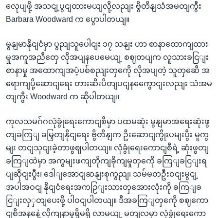
လေုပျဖို့ အသငျ့ပွငျထားမယျလို့လညျး ဗွိတိနျသံအမတျကွီး
Barbara Woodward က ပွောပါတယျ။
မွနျမာနိုငျငံမှာ ပွညျသူပေါငျး ၁၇ သနျး ဟာ စာနာထောကျထား
မှုအကူအညီတှေ လိုအပျနပေမေယျ့ စဈတပျက လူသားခငြျး
စာနာမှု အထောကျအပံ့ပစ်စညျးတှကေို လိုအပျတဲ့ သူတှဆေီ အ
ရောကျပို့ဆောငျရေး တားဆီးပိတျပငျနကွေောငျးလညျး သံအမ
တျကွီး Woodward က ဆိုပါတယျ။
ကုလသမဂ်ဂလုံခွုံရေးကောငျစီမှာ ပထမဆုံး မွနျမာအရေးဆုံးဖွ
တျခကြျ ခမြှတျနိုငျရေး ဗွိတိနျက ဦးဆောငျကွိုးပမျးပွီး မူကွ
မျး တငျသှငျးခဲ့တာဖွဈပါတယျ။ လုံခွုံရေးကောငျစီရဲ့ ဆုံးဖွတျ
ခကြျထဲမှာ အကွမျးဖကျတိုကျခိုကျမှုတှကေို ခကြျခငြျးရ
ပျဆိုငျးပွီး၊ ဒေါျအောငျဆနျးစုကွညျ၊ သမ်မတဦးဝငျးမွငျ့
အပါအဝငျ နိုငျငံရေးအကဉြျးသားတှအေားလုံးကို ခကြျခ
ငြျးလှှတျပေးဖို့ ပါဝငျပါတယျ။ ဒီအခကြျတှကေို စဈကော
ငျစီအနနေဲ့ လိုကျနာမှုရှိမရှိ လာမယျ့ မတျလမှာ လုံခွုံရေးကော