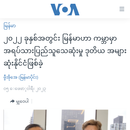
သုံး
ရ
လွယ်ကူ
မြန်မာ
မူလစာမျက်နှာ
စေ
၂၀၂၂ ခုနှစ်အတွင်း မြန်မာဟာ ကမ္ဘာမှာ
မြန်မာ
သည့်
အရပ်သားပြည်သူသေဆုံးမှု ဒုတိယ အများ
ကမ္ဘာ့သတင်းများ
Link
ဆုံးနိုင်ငံဖြစ်ခဲ့
ဗွီဒီယို
နိုင်ငံတကာ
များ
သတင်းလွတ်လပ်ခွင့်
အမေရိကန်
ပင်မ
ဗွီအိုအေ (မြန်မာပိုင်း)
ရပ်ဝန်းတခု လမ်းတခု အလွန်
တရုတ်
အကြောင်းအရာ
၀၅ ေဖေဖာ္၀ါရီ၊ ၂၀၂၃
သို့
အင်္ဂလိပ်စာလေ့လာမယ်
အစ္စရေး-ပါလက်စတိုင်း
ကျော်
မျှဝေပါ
အပတ်စဉ်ကဏ္ဍများ
အမေရိကန်သုံးအီဒီယံ
ကြည့်
ရေဒီယိုနှင့်ရုပ်သံ အချက်အလက်များ
မကြေးမုံရဲ့ အင်္ဂလိပ်စာ
ရေဒီယို
ရန်
ပင်မ
ရေဒီယို/တီဗွီအစီအစဉ်
ရုပ်ရှင်ထဲက အင်္ဂလိပ်စာ
တီဗွီ