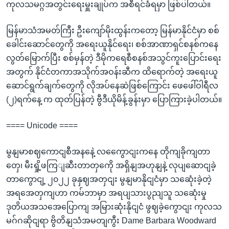
ကုလသမဂ္ဂအတွင်းရေးမှူးချုပ်က အစီရင်ခံရမှာ ဖြစ်ပါတယ်။
မြန်မာသံအမတ်ကြီး ဦးကျော်မိုးထွန်းကတော့ မြန်မာနိုင်ငံမှာ စစ်
ခေါင်းဆောင်တွေကို အရေးယူနိုင်ရေး၊ စစ်အာဏာရှင်စနစ်ကနေ
လွတ်မြောက်ပြီး စစ်မှန်တဲ့ ဒီမိုကရေစီစနစ်အသွင်ကူးပြောင်းရေး
အတွက် နိုင်ငံတကာအသိုက်အဝန်းဆီက ထိရောက်တဲ့ အရေးယူ
ဆောင်ရွက်ချက်တွေကို လိုအပ်နေဆဲဖြစ်ကြောင်း ဖေဖေါ်ဝါရီလ
(၂)ရက်နေ့ က ထုတ်ပြန်တဲ့ ဗွီဒီယိုမိန့်ခွန်းမှာ ပြောကြားခဲ့ပါတယ်။
==== Unicode ====
မွနျမာစဈကောငျစီအနနေဲ့ လကွေောငျးကနေ တိုကျခိုကျတာ
တှေ၊ မီးရှို့ဖကြျဆီးတာတှကေို အရှိနျအဟုနျနဲ့ လုပျဆောငျခဲ့
တာကွောငျ့ ၂၀၂၂ ခုနှဈအတှငျး မွနျမာနိုငျငံမှာ သဆေုံးခဲ့တဲ့
အရအေတှကျဟာ ကမ်ဘာမှာ အရပျသားပွညျသူ သဆေုံးမှု
ဒုတိယအသအေပြောကျ အမြားဆုံးနိုငျငံ ဖွဈခဲ့ကွောငျး ကုလသ
မဂ်ဂဆိုငျရာ ဗွိတိနျသံအမတျကွီး Dame Barbara Woodward