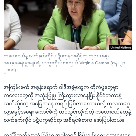
အ
သုတပဒေသာ အင်္ဂလိပ်စာ
ညွန်း
Learning English
စာမျက်နှာ
သို့
ဗွီအိုအေ လူမှုကွန်ယက်များ
ကျော်
ကြည့်
ရန်
ဘာသာစကားများ
ကလေးငယ်နဲ့ လက်နက်ကိုင် ပဋိပက္ခများဆိုင်ရာ ကုလသမဂ္ဂ
ရှာဖွေ
အတွင်းရေးမှူးချုပ်ရဲ့ အထူးကိုယ်စားလှယ် Virginia Gamba (ဇွန်၊ ၂၁၊
ရန်
၂၀၁၈)
နေရာ
သို့
အကြမ်းဖက် အစွန်းရောက် ဝါဒီအဖွဲ့တွေက တိုက်ပွဲတွေမှာ
ကျော်
ကလေးတွေကို အသုံးပြုမှု ကြီးထွားလာနေပြီး နိုင်ငံတကာနဲ့
ရန်
သက်ဆိုင်တဲ့ အခြေအနေ တရပ် ဖြစ်လာနေတယ်လို့ ကုလသမဂ္ဂ
လူ့အခွင့်အရေး ကောင်စီကို တင်သွင်းလိုက်တဲ့ ကလေးငယ်တွေနဲ့
လက်နက်ကိုင် ပဋိပက္ခဆိုင်ရာ အစီရင်ခံစာက ဖော်ပြပါတယ်။
တချိန်တည်းမှာဘဲ မြန်မာ အပါအဝင် ငြိမ်းချမ်းရေး ဆွေးနွေးနေ