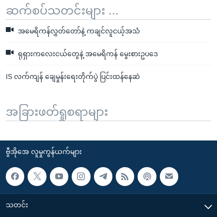
ဆက်စပ်သတင်းများ ...
အမေရိကန်လွှတ်တော်နဲ့ ကချင်လူငယ့်အသံ
ရုရှားကလေးငယ်တွေနဲ့ အမေရိကန် မွေးစားဥပဒေ
IS လက်ကျန် ချေမှုန်းရေးတိုက်ပွဲ ပြင်းထန်နေဆဲ
အခြားဖတ်ရှုစရာများ
ဗွီအိုအေ လူမှုကွန်ယက်များ
သတင်း