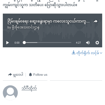
ကျွမ်းကျင်သူက သတိပေး ပြောဆိုသွားပါတယ်။
ငြိမ်းချမ်းရေး ဆွေးနွေးရာမှာ ကလေးသူငယ်ကာကွယ်ရေး ထည့်သွင်းသင့်
by
ဗွီအိုအေသတင်းဌာန
No media source currently available
0:00
4:27
တိုက်ရိုက် လင့်ခ်
မျှဝေပါ
Follow us
သိင်္ဂီထိုက်