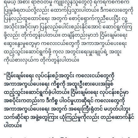
ရမယ့် အစား ရာဇဝတ်မှု ကျူးလွန်သူတွေလို ရက်ရက်စက်စက်
ပြုမှုခံရတယ်လို့လည်း ထောက်ပြသွားပါတယ်။ ဒီကလေးတွေကို
ပြန်လည်ထူထောင်ရေး အတွက် စောင့်ရှောက်ကူညီပေးပြီး လူ့
အသိုင်းအဝိုင်းမှာ ပြန်လည်ပေါင်းစည်းနိုင်အောင် ဆောင်ရွက်ကြ
ဖို့လည်း တိုက်တွန်းပါတယ်။ တချိန်တည်းမှာဘဲ ငြိမ်းချမ်းရေး
ဆွေးနွေးမှုတွေမှာ ကလေးငယ်တွေကို အကာအကွယ်ပေးရေး
ထည့်သွင်းဆောင်ရွက်ဖို့ ကုလ အတွင်းရေးမှူးချုပ်ရဲ့ အထူး
ကိုယ်စားလှယ်က တိုက်တွန်းပါတယ်။
"ငြိမ်းချမ်းရေး လုပ်ငန်းစဉ်အတွင်း ကလေးငယ်တွေကို
အကာအကွယ်ပေးရေး ကိစ္စကို အထူးဦးစားပေးအဖြစ်
ထည့်သွင်းဆောင်ရွက်ခဲ့ပါတယ်။ ငြိမ်းချမ်းရေး လုပ်ငန်းစဉ်မှာ
အစပိုင်းကတည်းက ဒီကိစ္စ ပါဝင်မှုဟာဆိုရင် ကလေးတွေကို
အကာအကွယ်ပေးရေး အတွက် အရေးကြီးရုံတင် မဟုတ်ပါဘူး
သက်ဆိုင်ရာ အဖွဲ့တွေကြား ယုံကြည်မှုကိုလည်း တည်ဆောက်နိုင်
ပါတယ်။