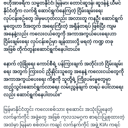
ဗဟိုအာဖရိက သမ္မတနိုင်ငံ၊ မြန်မာ၊ တောင်ဆူဒန်၊ ဆူဒန်နဲ့ ယီမင်
နိုင်ငံတို့က လက်ရှိ ဆောင်ရွက်နေကြတဲ့ ငြိမ်းချမ်းရေး
လုပ်ငန်းစဉ်တွေ ဒါမှမဟုတ်လည်း အလားတူ ကနဦး ဆောင်ရွက်
မှုတွေဟာ ဒီအတွက် အရေးကြီးတဲ့ အရှိန်တရပ် ဖြစ်ပြီး ကျမ
အနေနဲ့လည်း ကလေးငယ်တွေကို အကာအကွယ်ပေးရေးဟာ
ငြိမ်းချမ်းရေး လုပ်ငန်းစဉ်မှာ ချန်ထားလို့ မရတဲ့ ကဏ္ဍ တခု
အဖြစ် တိုက်တွန်းဆောင်ရွက်နေပါတယ်။
နောက် လုံခြုံရေး ကောင်စီရဲ့ ပန်ကြားချက် အတိုင်းဘဲ ငြိမ်းချမ်း
ရေး အတွက် ကြားဝင် ညှိနှိုင်းသူတွေ အနေနဲ့ ကလေးငယ်တွေကို
အကာအကွယ်ပေးရေး ကိစ္စကို သူတို့ရဲ့ ကြိုးပမ်းမှုတွေမှာ
ထည့်သွင်းဆောင်ရွက်လာရေး လမ်းညွှန်ချက် တရပ် ပေါ်လာရေး
လည်း ဆောင်ရွက်နေပါတယ်။"
မြန်မာနိုင်ငံတွင်း ကလေးစစ်သား စုဆောင်း အသုံးပြုနေတဲ့
လက်နက်ကိုင် အဖွဲ့တွေ အဖြစ် ကုလသမဂ္ဂက စာရင်းပြုစုထားတဲ့
အထဲမှာ မြန်မာ စစ်တပ်၊ ကချင် လက်နက်ကိုင် အဖွဲ့ KIA၊ ကရင်