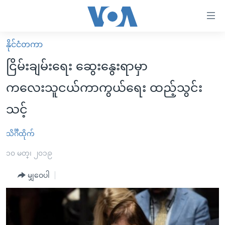
သုံး
ရ
လွယ်ကူ
နိုင်ငံတကာ
မူလစာမျက်နှာ
စေ
ငြိမ်းချမ်းရေး ဆွေးနွေးရာမှာ
မြန်မာ
သည့်
ကလေးသူငယ်ကာကွယ်ရေး ထည့်သွင်း
ကမ္ဘာ့သတင်းများ
Link
သင့်
ဗွီဒီယို
နိုင်ငံတကာ
များ
သတင်းလွတ်လပ်ခွင့်
အမေရိကန်
ပင်မ
သိင်္ဂီထိုက်
ရပ်ဝန်းတခု လမ်းတခု အလွန်
တရုတ်
အကြောင်းအရာ
၁၀ မတ္၊ ၂၀၁၉
သို့
အင်္ဂလိပ်စာလေ့လာမယ်
အစ္စရေး-ပါလက်စတိုင်း
ကျော်
မျှဝေပါ
အပတ်စဉ်ကဏ္ဍများ
အမေရိကန်သုံးအီဒီယံ
ကြည့်
ရေဒီယိုနှင့်ရုပ်သံ အချက်အလက်များ
မကြေးမုံရဲ့ အင်္ဂလိပ်စာ
ရေဒီယို
ရန်
ပင်မ
ရေဒီယို/တီဗွီအစီအစဉ်
ရုပ်ရှင်ထဲက အင်္ဂလိပ်စာ
တီဗွီ