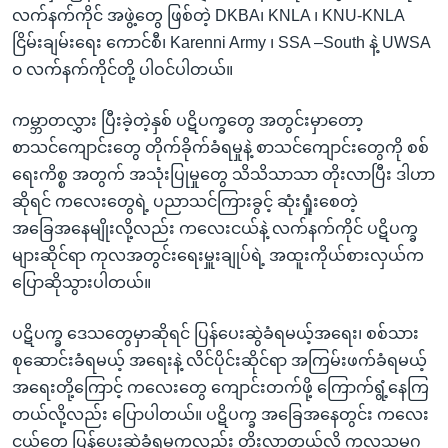
လက်နက်ကိုင် အဖွဲ့တွေ ဖြစ်တဲ့ DKBA၊ KNLA ၊ KNU-KNLA
ငြိမ်းချမ်းရေး ကောင်စီ၊ Karenni Army ၊ SSA –South နဲ့ UWSA
၀ လက်နက်ကိုင်တို့ ပါဝင်ပါတယ်။
ကမ္ဘာတလွှား ပြီးခဲ့တဲ့နှစ် ပဋိပက္ခတွေ အတွင်းမှာတော့
စာသင်ကျောင်းတွေ တိုက်ခိုက်ခံရမှုနဲ့ စာသင်ကျောင်းတွေကို စစ်
ရေးကိစ္စ အတွက် အသုံးပြုမှုတွေ သိသိသာသာ တိုးလာပြီး ဒါဟာ
ဆိုရင် ကလေးတွေရဲ့ ပညာသင်ကြားခွင့် ဆုံးရှုံးစေတဲ့
အခြေအနေမျိုးလို့လည်း ကလေးငယ်နဲ့ လက်နက်ကိုင် ပဋိပက္ခ
များဆိုင်ရာ ကုလအတွင်းရေးမှူးချုပ်ရဲ့ အထူးကိုယ်စားလှယ်က
ပြောဆိုသွားပါတယ်။
ပဋိပက္ခ ဒေသတွေမှာဆိုရင် ပြန်ပေးဆွဲခံရမယ့်အရေး၊ စစ်သား
စုဆောင်းခံရမယ့် အရေးနဲ့ လိင်ပိုင်းဆိုင်ရာ အကြမ်းဖက်ခံရမယ့်
အရေးတို့ကြောင့် ကလေးတွေ ကျောင်းတက်ဖို့ ကြောက်ရွံ့နေကြ
တယ်လို့လည်း ပြောပါတယ်။ ပဋိပက္ခ အခြေအနေတွင်း ကလေး
ငယ်တွေ ပြန်ပေးဆွဲခံရမှုကလည်း တိုးလာတယ်လို့ ကုလသမဂ္ဂ