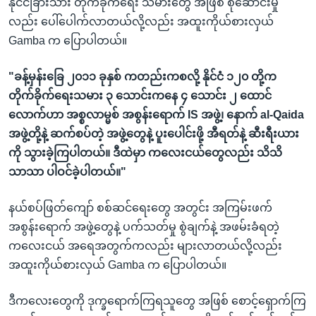
နိုင်ငံခြားသား တိုက်ခိုက်ရေး သမားတွေ အဖြစ် စုဆောင်းမှု
လည်း ပေါ်ပေါက်လာတယ်လို့လည်း အထူးကိုယ်စားလှယ်
Gamba က ပြောပါတယ်။
"ခန့်မှန်းခြေ ၂၀၁၁ ခုနှစ် ကတည်းကစလို့ နိုင်ငံ ၁၂၀ တို့က
တိုက်ခိုက်ရေးသမား ၃ သောင်းကနေ ၄ သောင်း ၂ ထောင်
လောက်ဟာ အစ္စလာမ္မစ် အစွန်းရောက် IS အဖွဲ့၊ နောက် al-Qaida
အဖွဲ့တို့နဲ့ ဆက်စပ်တဲ့ အဖွဲ့တွေနဲ့ ပူးပေါင်းဖို့ အီရတ်နဲ့ ဆီးရီးယား
ကို သွားခဲ့ကြပါတယ်။ ဒီထဲမှာ ကလေးငယ်တွေလည်း သိသိ
သာသာ ပါဝင်ခဲ့ပါတယ်။"
နယ်စပ်ဖြတ်ကျော် စစ်ဆင်ရေးတွေ အတွင်း အကြမ်းဖက်
အစွန်းရောက် အဖွဲ့တွေနဲ့ ပက်သတ်မှု စွဲချက်နဲ့ အဖမ်းခံရတဲ့
ကလေးငယ် အရေအတွက်ကလည်း များလာတယ်လို့လည်း
အထူးကိုယ်စားလှယ် Gamba က ပြောပါတယ်။
ဒီကလေးတွေကို ဒုက္ခရောက်ကြရသူတွေ အဖြစ် စောင့်ရှောက်ကြ