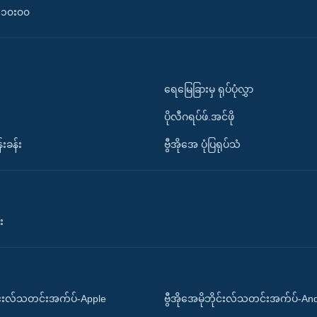
၀-၁၀း၀၀
ရေမြေခြားမှ ရုပ်ပုံလွှာ
ပိုလီဂရပ်ဖ်.အင်ဖို
်းခန်း
ဗွီအိုအေ ပုံပြရုပ်သံ
း
ိုင်းလ်သတင်းအက်ပ်-Apple
ဗွီအိုအေမိုဘိုင်းလ်သတင်းအက်ပ်-An