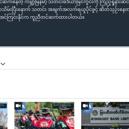
ဆက်နေတဲ့ ကမ္ဘာ့မြန်မာ့ သတင်းမီဒီယာမြင်ကွင်းကို ကြည့်ရှုနားဆင်ဖ
အာဏာသိမ်းပြီးနောက် သတင်း အချက်အလက်ရယူပိုင်ခွင့် ဆိတ်သုဉ်းနေတ
 မအင်ကြင်းနိုင်က ကူညီတင်ဆက်ထားပါတယ်။
်