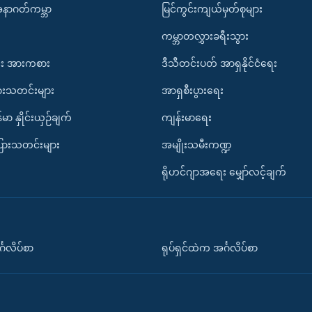
အနာဂတ်ကမ္ဘာ
မြင်ကွင်းကျယ်မှတ်စုများ
ကမ္ဘာတလွှားခရီးသွား
း အားကစား
ဒီသီတင်းပတ် အာရှနိုင်ငံရေး
ားသတင်းများ
အာရှစီးပွားရေး
်မာ နှိုင်းယှဉ်ချက်
ကျန်းမာရေး
ပြားသတင်းများ
အမျိုးသမီးကဏ္ဍ
ရိုဟင်ဂျာအရေး မျှော်လင့်ချက်
်္ဂလိပ်စာ
ရုပ်ရှင်ထဲက အင်္ဂလိပ်စာ