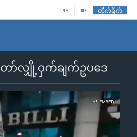
တိုက်ရိုက်
တော်လျှို့ဝှက်ချက်ဥပဒေ
EMBED