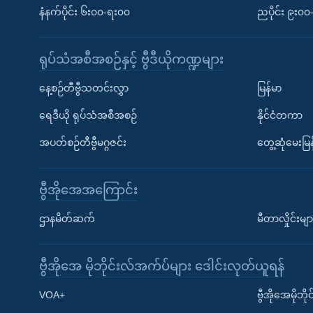
နံနက်ပိုင်း ၆း၀၀-ရး၀၀
ညပိုင်း ၉း၀
ရုပ်သံအစီအစဉ်နှင့် ဗွီဒီယိုကဏ္ဍများ
နေ့စဉ်တီဗွီသတင်းလွှာ
မြန်မာ
ရေဒီယို ရုပ်သံအစီအစဉ်
နိုင်ငံတကာ
အပတ်စဉ်တီဗွီမဂ္ဂဇင်း
တွေ့ဆုံမေးမြန
ဗွီအိုအေအကြောင်း
ဌာနမိတ်ဆက်
မီတာလှိုင်းမျာ
ဗွီအိုအေ မိုဘိုင်းလ်အက်ပ်များ ဒေါင်းလုတ်ယူရန်
Learning English
VOA+
ဗွီအိုအေမိုဘ
ဗွီအိုအေ လူမှုကွန်ယက်များ