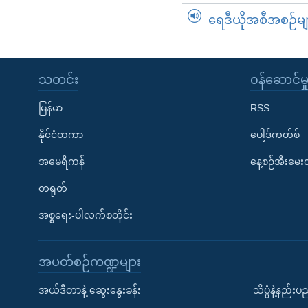
ရေဒီယိုအစီအစဉ်မျ
သတင်း
၀န်ဆောင်မှ
မြန်မာ
RSS
နိုင်ငံတကာ
ပေါ့ဒ်ကတ်စ်
အမေရိကန်
နေ့စဉ်အီးမေ
တရုတ်
အစ္စရေး-ပါလက်စတိုင်း
အပတ်စဉ်ကဏ္ဍများ
အယ်ဒီတာနဲ့ ဆွေးနွေးခန်း
သိပ္ပံနဲ့နည်း