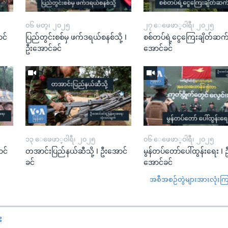
၀၆ မတ္၊ ၂၀၂၅
၂၇ ေဖေဖာ္၀ါရီ၊ ၂၀၂၅
င်
ပြည်တွင်းစစ်မှ ဖက်ဒရယ်စနစ်သို့ I
စစ်တပ်ရဲ့ငွေကြေးချိတ်ဆက်မှ
ဦးအောင်ခင်
အောင်ခင်
၁၃ ေဖေဖာ္၀ါရီ၊ ၂၀၂၅
၀၆ ေဖေဖာ္၀ါရီ၊ ၂၀၂၅
ာင်
တအာင်းပြည်နယ်ဆီသို့ I ဦးအောင်
မွန်တပ်တော်ပေါ်ထွန်းရေး I 
ခင်
အောင်ခင်
အစီအစဉ်တွဲများအားလုံးကြည့
း