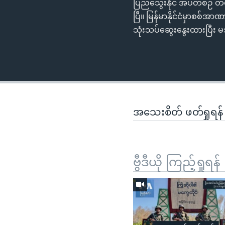
ပြည်သွေးနိုင် အပတ်စဉ် တင်
ပြီ။ မြန်မာနိုင်ငံမှာစစ်
သုံးသပ်ဆွေးနွေးထားပြီး
အသေးစိတ် ဖတ်ရှုရန
ဗွီဒီယို ကြည့်ရှုရန်