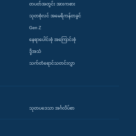
တပတ်အတွင်း အားကစား
သုတစုံလင် အမေရိကန်တခွင်
Gen Z
နေရာပေါင်းစုံ အကြောင်းစုံ
ဒို့အသံ
သက်တံရောင်သတင်းလွှာ
သုတပဒေသာ အင်္ဂလိပ်စာ