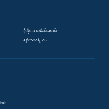
ဗွီအိုအေ တမိနစ်သတင်း
နော်သဇင်ရဲ့ Vlog
droid