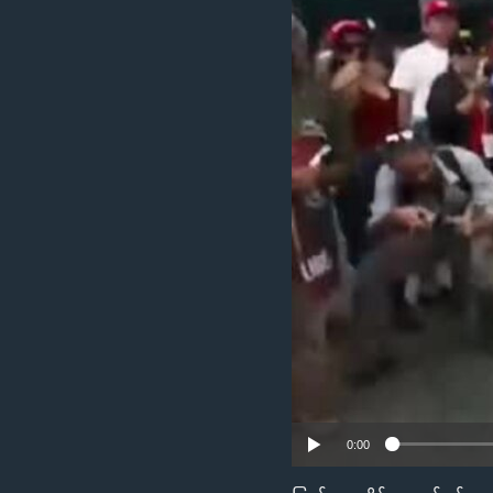
သုတပဒေသာ အင်္ဂလိပ်စာ
အ
ညွန်း
စာမျက်နှာ
သို့
ကျော်
ကြည့်
ရန်
ရှာဖွေ
ရန်
နေရာ
သို့
ကျော်
ရန်
0:00