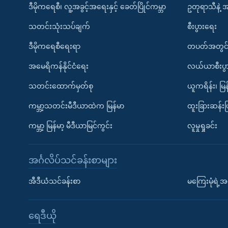
ဒီမိုကရေစီ၊ လူ့အခွင့်အရေးနှင့် ခေတ်ပြိုင်ကမ္ဘာ
ဥတုရာသီနဲ့ 
သတင်းသုံးသပ်ချက်
စီးပွားရေး
ဒီမိုကရေစီရေးရာ
တပတ်အတွင်
အမေရိကန်နိုင်ငံရေး
လယ်ယာစီးပွ
သတင်းထောက်မှတ်စု
ယူကရိန်း၊ မြန
ကမ္ဘာ့သတင်းမီဒီယာထဲက မြန်မာ
ထူးခြားဆန်း
ကမ္ဘာ့ မြန်မာ့ မီဒီယာမြင်ကွင်း
လူမှုရှုခင်း
အင်္ဂလိပ်သင်ခန်းစာများ
အီဒီယံသင်ခန်းစာ
မကြေးမုံရဲ့အင
ရေဒီယို