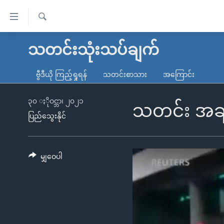
သုံး
ရ
ရှာဖွေ
လွယ်ကူ
မူလစာမျက်နှာ
သတင်းသုံးသပ်ချက်
ရ
စေ
မြန်မာ
လာ
ဗွီဒီယို ကြည့်ရှုရန်
သတင်းစာသား
အကြောင်း
သည့်
ဒ်
ကမ္ဘာ့သတင်းများ
Link
ဗွီဒီယို
နိုင်ငံတကာ
၃၀ ႏိုဝင္ဘာ၊ ၂၀၂၁
သတင်း အချက်
များ
ပြည်သွေးနိုင်
သတင်းလွတ်လပ်ခွင့်
အမေရိကန်
ပင်မ
ရပ်ဝန်းတခု လမ်းတခု အလွန်
တရုတ်
အကြောင်းအရာ
အင်္ဂလိပ်စာလေ့လာမယ်
အစ္စရေး-ပါလက်စတိုင်း
မျှဝေပါ
သို့
အပတ်စဉ်ကဏ္ဍများ
အမေရိကန်သုံးအီဒီယံ
ကျော်
ကြည့်
ရေဒီယိုနှင့်ရုပ်သံ အချက်အလက်များ
မကြေးမုံရဲ့ အင်္ဂလိပ်စာ
ရေဒီယို
ရန်
ရေဒီယို/တီဗွီအစီအစဉ်
ရုပ်ရှင်ထဲက အင်္ဂလိပ်စာ
တီဗွီ
ပင်မ