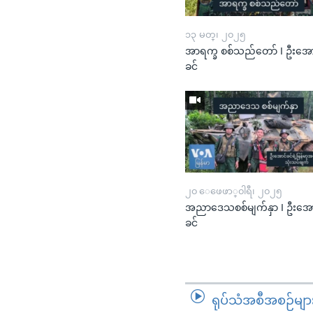
၁၃ မတ္၊ ၂၀၂၅
အာရက္ခ စစ်သည်တော် I ဦးအော
ခင်
၂၀ ေဖေဖာ္၀ါရီ၊ ၂၀၂၅
အညာဒေသစစ်မျက်နှာ I ဦးအေ
ခင်
ရုပ်သံအစီအစဉ်မျာ