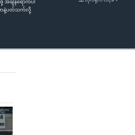
ို့ အချိန်ရောက်ပါ
EMBED
ာနဲ့ပတ်သက်လို့