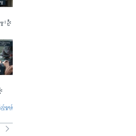
ု I ဦး
ဦး
်ရှုရန်