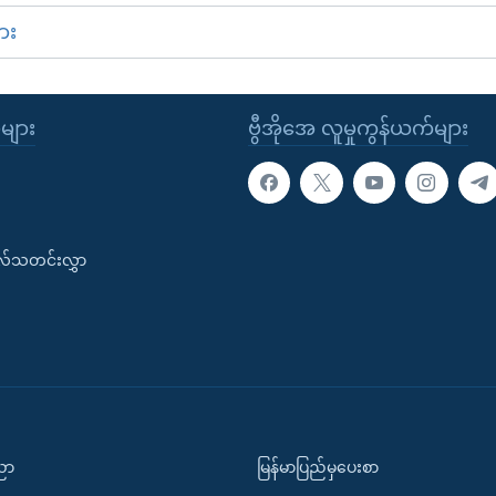
ား
ုများ
ဗွီအိုအေ လူမှုကွန်ယက်များ
းလ်သတင်းလွှာ
ပညာ
မြန်မာပြည်မှပေးစာ