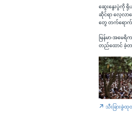
ဆွေးနွေးပွဲကို 
ဆိုင်ရာ လေ့လာစေ
တွေ တက်ရောက်ပြ
မြန်မာ-အမေရိကန
တည်ထောင် ခဲ့တ
သီးခြားခွဲထု