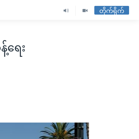
တိုက်ရိုက်
့်ရေး