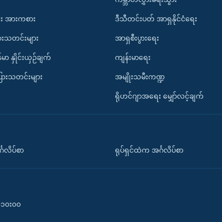
း အားကစား
ဒီသီတင်းပတ် အာရှနိုင်ငံရေး
ားသတင်းများ
အာရှစီးပွားရေး
်မာ နှိုင်းယှဉ်ချက်
ကျန်းမာရေး
ပြားသတင်းများ
အမျိုးသမီးကဏ္ဍ
ရိုဟင်ဂျာအရေး မျှော်လင့်ချက်
်္ဂလိပ်စာ
ရုပ်ရှင်ထဲက အင်္ဂလိပ်စာ
၀-၁၀း၀၀