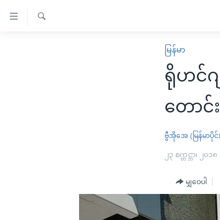
သုံး
ရ
ရှာဖွေ
လွယ်ကူ
မူလစာမျက်နှာ
မြန်မာ
ရ
စေ
မြန်မာ
လာ
ရိုဟင်
သည့်
ဒ်
ကမ္ဘာ့သတင်းများ
Link
ဗွီဒီယို
နိုင်ငံတကာ
တောင်းဆ
များ
သတင်းလွတ်လပ်ခွင့်
အမေရိကန်
ပင်မ
ရပ်ဝန်းတခု လမ်းတခု အလွန်
တရုတ်
ဗွီအိုအေ (မြန်မာပိုင်
အကြောင်းအရာ
အင်္ဂလိပ်စာလေ့လာမယ်
အစ္စရေး-ပါလက်စတိုင်း
၂၃ စက္တင္ဘာ၊ ၂၀၁၈
သို့
အပတ်စဉ်ကဏ္ဍများ
အမေရိကန်သုံးအီဒီယံ
ကျော်
မျှဝေပါ
ကြည့်
ရေဒီယိုနှင့်ရုပ်သံ အချက်အလက်များ
မကြေးမုံရဲ့ အင်္ဂလိပ်စာ
ရေဒီယို
ရန်
ရေဒီယို/တီဗွီအစီအစဉ်
ရုပ်ရှင်ထဲက အင်္ဂလိပ်စာ
တီဗွီ
ပင်မ