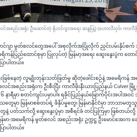
င်အစည်းအရုံး ဦးဆောင်တဲ့ ရိုဟင်ဂျာအရေး ဆန္ဒပြပွဲ (ဟောလီးဝုဒ်၊ ကာလီဖ
 ရိုဟင်ဂျာ မွတ်စလင်တွေအပေါ် အစုလိုက်အပြုံလိုက် ညှင်းပမ်းနှိပ်စက်
ိကန်ပြည်ထောင်စုမှာ ပြုလုပ်တဲ့ မြန်မာ့အရေး ဆွေးနွေးပွဲက တောင်းဆိ
ြောပါတယ်။
းဖြစ်နေတဲ့ လူမျိုးတုန်းသတ်ဖြတ်မှု ဆိုတဲ့ခေါင်းစဉ်နဲ့ အမေရိကန် အခ
လင်အစည်းအရုံးက ဦးစီးပြီး ကာလီဖိုးနီးယားပြည်နယ် Culver မြို
 ၆ နာရီမှာ စတင်ကျင်းပမှာပါ။ ရခိုင်ပြည်နယ်မြောက်ပိုင်းအပါအဝင်
သတွေမှာ မြန်မာစစ်တပ်ရဲ့ ဖိနှိပ်မှုတွေ၊ မြန်မာနိုင်ငံမှာ ဘာသာမတူ
တွေနဲ့ ပတ်သက်လို့ ဆွေးနွေးပွဲမှာ အစီရင်ခံ တင်ပြကြမှာ ဖြစ်တယ်လို့
ြန်မာ-အမေရိကန် မွတ်စလင် အစည်းအရုံး ဥက္ကဋ္ဌ ဦးမောင်အေးက ဆွေးန
 ပြောပါတယ်။