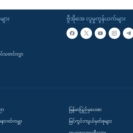
ုများ
ဗွီအိုအေ လူမှုကွန်ယက်များ
းလ်သတင်းလွှာ
ပညာ
မြန်မာပြည်မှပေးစာ
အနာဂတ်ကမ္ဘာ
မြင်ကွင်းကျယ်မှတ်စုများ
ကမ္ဘာတလွှားခရီးသွား