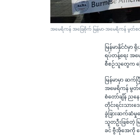
အမေရိကန် အခြေစိုက် မြန်မာ-အမေရိကန် မွတ်စလ
မြန်မာနိုင်ငံမှာ
ရပ်တန့်ရေး အမေရ
စီစဉ်သူတွေက ပ
မြန်မာမှာ ဆက်ပြီ
အမေရိကန် မွတ်စ
စံတော်ချိန် ညနေ
တိုင်းရင်းသားဒေ
ခွဲခြားဆက်ဆံမှု
သူတဦးဖြစ်တဲ့ မ
ခင် ဗွီအိုအေကို