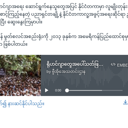
ရိုဟင်ဂျာအရေး ဆောင်ရွက်နေသူတွေအပြင် နိုင်ငံတကာမှာ လူမျိုးတုန်
ာင့်ကြည့်နေတဲ့ ပညာရှင်တချို့နဲ့ နိုင်ငံတကာလူ့အခွင့်အရေးဆိုင်ရ
ီး ဆွေးနွေးကြမှာပါ။
် မွတ်စလင်အစည်းရုံးကို ၂၀၁၃ ခုနှစ်က အမေရိကန်ပြည်ထောင်စုမ
ာ ဖြစ်ပါတယ်။
ရိုဟင်ဂျာတွေအပေါ်သတ်ဖြတ်မှု ရပ်တန့်ရေး တောင်းဆိုမယ့်ဆွေးနွေးပွဲ
EMBE
by
ဗွီအိုအေသတင်းဌာန
No media source currently available
0:00
တ်၍ နားဆင်နိုင်ပါသည်။
EMBED