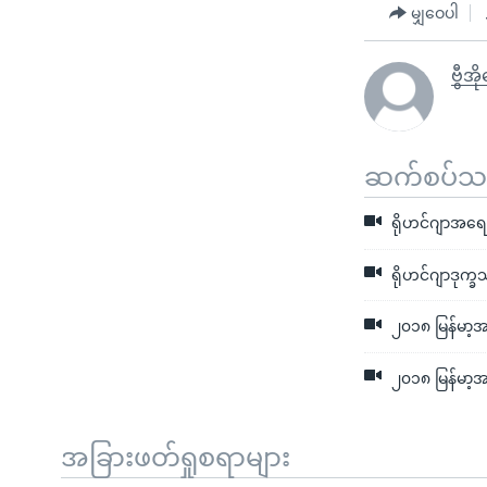
မျှဝေပါ
ဗွီအိ
ဆက်စပ်သတင
ရိုဟင်ဂျာအရေ
ရိုဟင်ဂျာဒုက္ခ
၂၀၁၈ မြန်မာ့အ
၂၀၁၈ မြန်မာ့အရ
အခြားဖတ်ရှုစရာများ