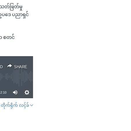
းသတ်ဖြတ်မှု
ာ ဥပဒေ ပညာရှင်
ှာ စတင်
D
SHARE
2:10
တိုက်ရိုက် လင့်ခ်
SHARE