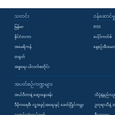
သတင်း
၀န်ဆောင်မှ
မြန်မာ
RSS
နိုင်ငံတကာ
ပေါ့ဒ်ကတ်စ်
အမေရိကန်
နေ့စဉ်အီးမေ
တရုတ်
အစ္စရေး-ပါလက်စတိုင်း
အပတ်စဉ်ကဏ္ဍများ
အယ်ဒီတာနဲ့ ဆွေးနွေးခန်း
သိပ္ပံနဲ့နည်း
ဒီမိုကရေစီ၊ လူ့အခွင့်အရေးနှင့် ခေတ်ပြိုင်ကမ္ဘာ
ဥတုရာသီနဲ့ 
သတင်းသုံးသပ်ချက်
စီးပွားရေး