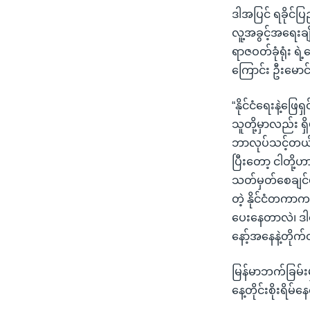
ဒါအပြင် ရခိုင်ပြ
လူ့အခွင့်အရေးချိ
ရာဇဝတ်ခုံရုံး ရ
ကြောင်း ဦးမော
“နိုင်ငံရေးနဲ့ဖ
သူတို့မှာလည်း ရ
ဘာလုပ်သင့်တယ်ဆ
ပြီးတော့ ငါတို့ဟ
သတ်မှတ်စေချင်ပါ
တဲ့ နိုင်ငံတက
ပေးနေတာလဲ၊ ဒါတွ
နော့်အနေနဲ့တိုက
မြန်မာဘက်ခြမ်းမ
နေ့တိုင်းစိုးရ