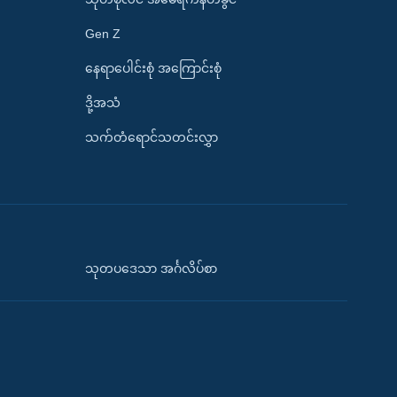
Gen Z
နေရာပေါင်းစုံ အကြောင်းစုံ
ဒို့အသံ
သက်တံရောင်သတင်းလွှာ
သုတပဒေသာ အင်္ဂလိပ်စာ