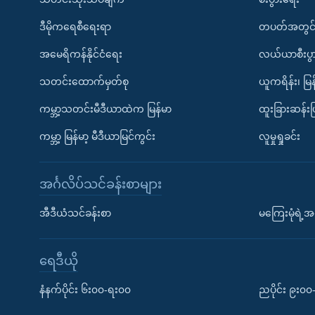
ဒီမိုကရေစီရေးရာ
တပတ်အတွင်
အမေရိကန်နိုင်ငံရေး
လယ်ယာစီးပွ
သတင်းထောက်မှတ်စု
ယူကရိန်း၊ မြန
ကမ္ဘာ့သတင်းမီဒီယာထဲက မြန်မာ
ထူးခြားဆန်း
ကမ္ဘာ့ မြန်မာ့ မီဒီယာမြင်ကွင်း
လူမှုရှုခင်း
အင်္ဂလိပ်သင်ခန်းစာများ
အီဒီယံသင်ခန်းစာ
မကြေးမုံရဲ့အင
ရေဒီယို
နံနက်ပိုင်း ၆း၀၀-ရး၀၀
ညပိုင်း ၉း၀