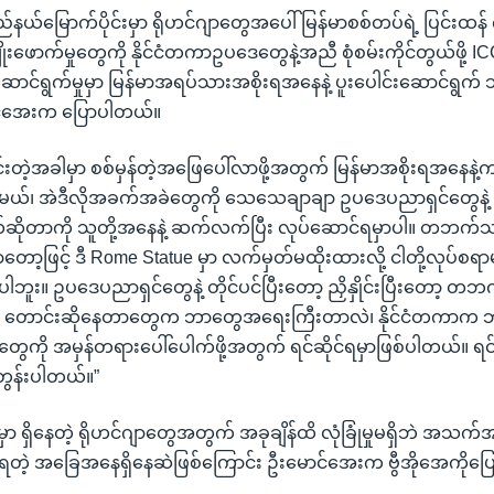
ည်နယ်မြောက်ပိုင်းမှာ ရိုဟင်ဂျာတွေအပေါ် မြန်မာစစ်တပ်ရဲ့ ပြင်းထန် 
ုးဖောက်မှုတွေကို နိုင်ငံတကာဥပဒေတွေနဲ့အညီ စုံစမ်းကိုင်တွယ်ဖို့ I
ဲ့ဆောင်ရွက်မှုမှာ မြန်မာအရပ်သားအစိုးရအနေနဲ့ ပူးပေါင်းဆောင်ရွက် သ
င်အေးက ပြောပါတယ်။
ြေရှင်းတဲ့အခါမှာ စစ်မှန်တဲ့အဖြေပေါ်လာဖို့အတွက် မြန်မာအစိုးရအန
ှိမယ်၊ အဲဒီလိုအခက်အခဲတွေကို သေသေချာချာ ဥပဒေပညာရှင်တွေနဲ့ ညှိ
ိုတာကို သူတို့အနေနဲ့ ဆက်လက်ပြီး လုပ်ဆောင်ရမှာပါ။ တဘက်သတ်
ာတော့ဖြင့် ဒီ Rome Statue မှာ လက်မှတ်မထိုးထားလို့ ငါတို့လုပ်စရာမ
ဘူး။ ဥပဒေပညာရှင်တွေနဲ့ တိုင်ပင်ပြီးတော့ ညှိနှိုင်းပြီးတော့ 
ာက တောင်းဆိုနေတာတွေက ဘာတွေအရေးကြီးတာလဲ၊ နိုင်ငံတကာက ဘ
ေကို အမှန်တရားပေါ်ပေါက်ဖို့အတွက် ရင်ဆိုင်ရမှာဖြစ်ပါတယ်။ ရင်ဆ
်တွန်းပါတယ်။”
ှာ ရှိနေတဲ့ ရိုဟင်ဂျာတွေအတွက် အခုချိန်ထိ လုံခြုံမှုမရှိဘဲ အသက
ိမ်နေရတဲ့ အခြေအနေရှိနေဆဲဖြစ်ကြောင်း ဦးမောင်အေးက ဗွီအိုအေကိုပ