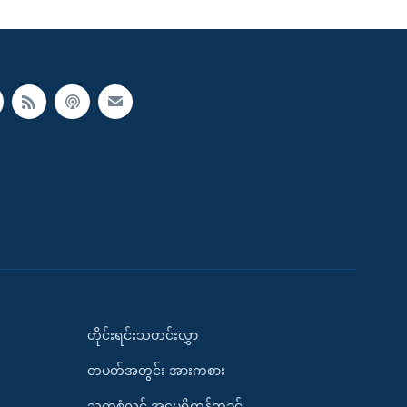
တိုင်းရင်းသတင်းလွှာ
တပတ်အတွင်း အားကစား
သုတစုံလင် အမေရိကန်တခွင်