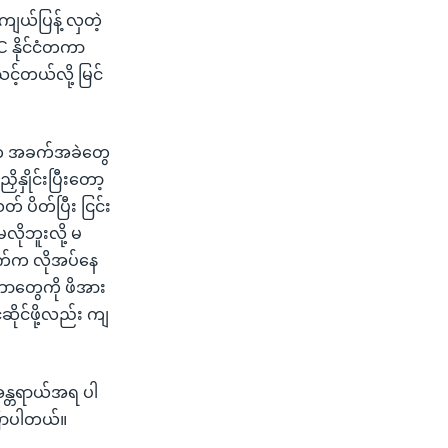
ကျယ်ပြန့် လှတဲ့
CC နိုင်ငံတကာ
င့်တယ်လို့ မြင်
ေနဲ့က အခက်အခဲတွေ
နှိုင်းပြီးတော့
 ပိတ်ပြီး ငြင်း
လိုဘူးလို့ မ
တဘက်က လိုအပ်နေ
ာတွေကို ဖိအား
ိုင်ဖို့လည်း ကျ
်အန္တရာယ်အရ ပါ
ြောပါတယ်။