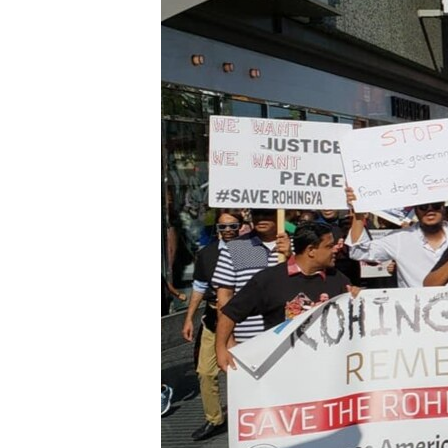
သုတပဒေသာ အင်္ဂလိပ်စာ
အ
ညွန်း
စာမျက်နှာ
သို့
ကျော်
ကြည့်
ရန်
ရှာဖွေ
ရန်
နေရာ
သို့
ကျော်
ရန်