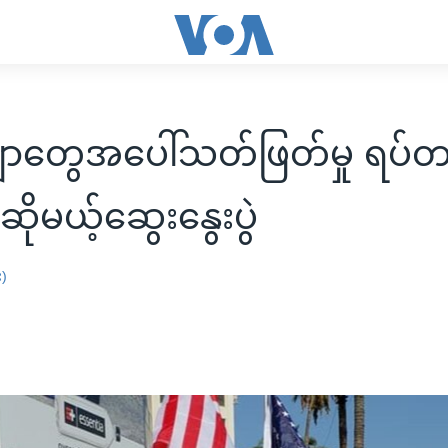
ဂျာတွေအပေါ်သတ်ဖြတ်မှု ရပ်တန
ိုမယ့်ဆွေးနွေးပွဲ
း)