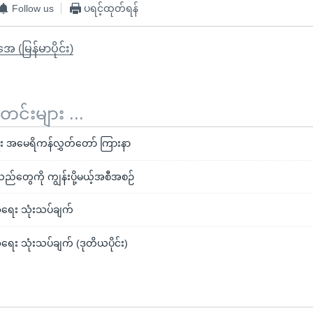
Follow us
ပရင့်ထုတ်ရန်
ုအေ (မြန်မာပိုင်း)
်းများ ...
း အမေရိကန်လွှတ်တော် ကြားနာ
သည်တွေကို ကျွန်းပို့မယ့်အစီအစဉ်
ရေး သုံးသပ်ချက်
ေး သုံးသပ်ချက် (ဒုတိယပိုင်း)