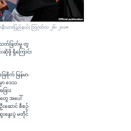
ိုးနီးယားပြည်နယ်) သြဂုတ်လ ၂၆၊ ၂၀၁၈
 သတ်ဖြတ်မှု တွ
ုဖို့ ရှိကြောင်း
ြေစိုက် မြန်မာ-
့မှာ ဒေသ
 အခြား
သူတွေ အပေါ်
 ဦးဆောင် စီစဉ်
ွေးပွဲ မတိုင်