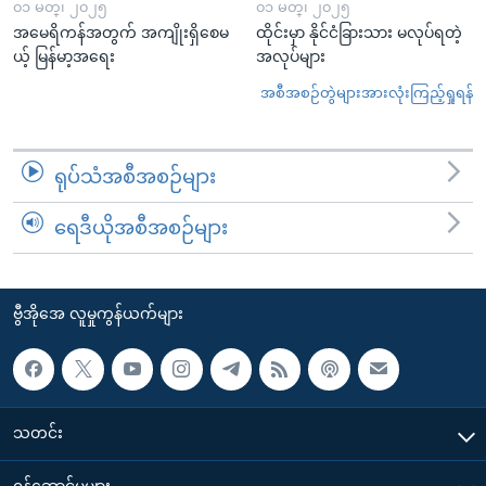
၀၁ မတ္၊ ၂၀၂၅
၀၁ မတ္၊ ၂၀၂၅
အမေရိကန်အတွက် အကျိုးရှိစေမ
ထိုင်းမှာ နိုင်ငံခြားသား မလုပ်ရတဲ့
ယ့် မြန်မာ့အရေး
အလုပ်များ
အစီအစဉ်တွဲများအားလုံးကြည့်ရှုရန်
ရုပ်သံအစီအစဉ်များ
ရေဒီယိုအစီအစဉ်များ
ဗွီအိုအေ လူမှုကွန်ယက်များ
သတင်း
၀န်ဆောင်မှုများ