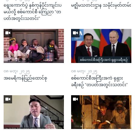
ရွေးကောက်ပွဲ နှစ်ကုန်ပိုင်းကျင်းပ
မဇ္ဈိမသတင်းဌာန သမိုင်းမှတ်တမ်း
မယ်လို့ စစ်ကောင်စီ ကြေညာ “တ
ပတ်အတွင်းသတင်း”
၀၈ မတ္၊ ၂၀၂၅
၀၈ မတ္၊ ၂၀၂၅
အမေရိကန်ပြည်ထောင်စု
စစ်ကောင်စီအကြီးအကဲ ရုရှား
ခရီးစဉ် “တပတ်အတွင်းသတင်း”