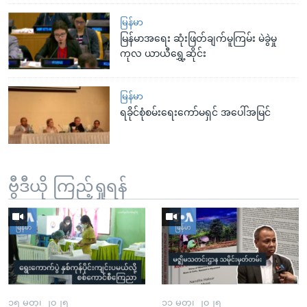
မြန်မာ
မြန်မာအရေး ဆုံးဖြတ်ချက်မူကြမ်း မဲခွဲမှု
ကုလ ယာယီရွှေ့ဆိုင်း
မြန်မာ
ရခိုင်စုံစမ်းရေးကော်မရှင် အပေါ်အမြင်
ဗွီဒီယို ကြည့်ရှုရန်
၁၅ မတ္၊ ၂၀၂၅
၁၁ မတ္၊ ၂၀၂၅