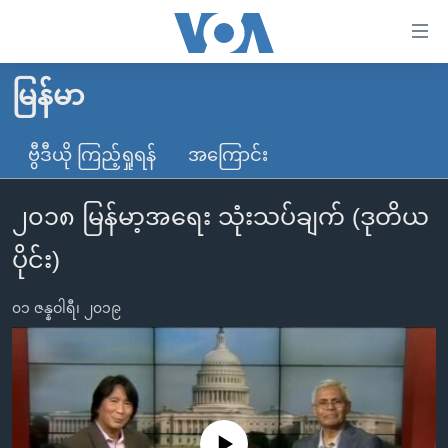
သုံး
ရ
လွယ်ကူ
မြန်မာ
မူလစာမျက်နှာ
စေ
မြန်မာ
ဗွီဒီယို ကြည့်ရှုရန်
အကြောင်း
သည့်
ကမ္ဘာ့သတင်းများ
Link
၂၀၁၈ မြန်မာ့အရေး သုံးသပ်ချက် (ဒုတိယ
ဗွီဒီယို
နိုင်ငံတကာ
များ
သတင်းလွတ်လပ်ခွင့်
အမေရိကန်
ပိုင်း)
ပင်မ
ရပ်ဝန်းတခု လမ်းတခု အလွန်
တရုတ်
အကြောင်းအရာ
၀၁ ဇန္နဝါရီ၊ ၂၀၁၉
သို့
အင်္ဂလိပ်စာလေ့လာမယ်
အစ္စရေး-ပါလက်စတိုင်း
ကျော်
အပတ်စဉ်ကဏ္ဍများ
အမေရိကန်သုံးအီဒီယံ
ကြည့်
ရေဒီယိုနှင့်ရုပ်သံ အချက်အလက်များ
မကြေးမုံရဲ့ အင်္ဂလိပ်စာ
ရေဒီယို
ရန်
ပင်မ
ရေဒီယို/တီဗွီအစီအစဉ်
ရုပ်ရှင်ထဲက အင်္ဂလိပ်စာ
တီဗွီ
No media source currently available