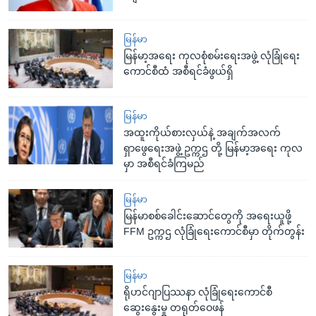
မြန်မာ
မြန်မာ့အရေး ကုလစုံစမ်းရေးအဖွဲ့ လုံခြုံရေး
ကောင်စီထံ အစီရင်ခံဖွယ်ရှိ
မြန်မာ
အထူးကိုယ်စားလှယ်နဲ့ အချက်အလက်
ရှာဖွေရေးအဖွဲ့ ဥက္ကဌ တို့ မြန်မာ့အရေး ကုလ
မှာ အစီရင်ခံကြမည်
မြန်မာ
မြန်မာစစ်ခေါင်းဆောင်တွေကို အရေးယူဖို့
FFM ဥက္ကဌ လုံခြုံရေးကောင်စီမှာ တိုက်တွန်း
မြန်မာ
ရိုဟင်ဂျာပြဿနာ လုံခြုံရေးကောင်စီ
ဆွေးနွေးမှု တရုတ်ဝေဖန်