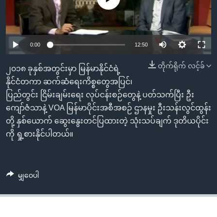
အ
သုတပဒေသာ အင်္ဂလိပ်စာ
ညွန်း
Learning English
စာမျက်နှာ
သို့
ဗွီအိုအေ လူမှုကွန်ယက်များ
0:00
12:50
ကျော်
တိုက်ရိုက် လင့်ခ်
ကြည့်
၂၀၁၈ ခုနှစ်အတွင်းမှာ မြန်မာနိုင်ငံရဲ့
ရန်
နိုင်ငံတကာ ဆက်ဆံရေးကိစ္စတွေအပြင်၊
ဘာသာစကားများ
ရှာဖွေ
ပြည်တွင်း ငြိမ်းချမ်းရေး လုပ်ငန်းစဉ်တွေနဲ့ ပတ်သက်ပြီး ဦး
ရန်
ကျော်ဇံသာနဲ့ VOA မြန်မာပိုင်းအစီအစဉ် ဌာနမှုး ဦးသန်းလွင်ထွန်း
နေရာ
တို့ နှစ်ယောက် ဆွေးနွေးတင်ပြထားတဲ့ သုံးသပ်ချက် ဒုတိယပိုင်း
သို့
ကို ရှု့စားနိုင်ပါတယ်။
ကျော်
ရန်
မျှဝေပါ