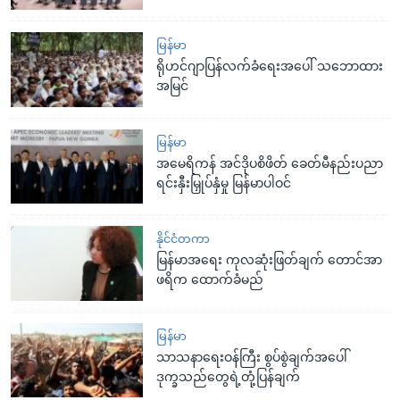
မြန်မာ
ရိုဟင်ဂျာပြန်လက်ခံရေးအပေါ် သဘောထား
အမြင်
မြန်မာ
အမေရိကန် အင်ဒိုပစိဖိတ် ခေတ်မီနည်းပညာ
ရင်းနှီးမြှုပ်နှံမှု မြန်မာပါဝင်
နိုင်ငံတကာ
မြန်မာအရေး ကုလဆုံးဖြတ်ချက် တောင်အာ
ဖရိက ထောက်ခံမည်
မြန်မာ
သာသနာရေးဝန်ကြီး စွပ်စွဲချက်အပေါ်
ဒုက္ခသည်တွေရဲ့တုံ့ပြန်ချက်