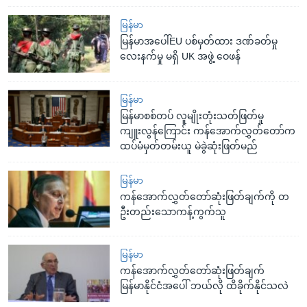
မြန်မာ
မြန်မာအပေါ်EU ပစ်မှတ်ထား ဒဏ်ခတ်မှု
လေးနက်မှု မရှိ UK အဖွဲ့ ဝေဖန်
မြန်မာ
မြန်မာစစ်တပ် လူမျိုးတုံးသတ်ဖြတ်မှု
ကျူးလွန်ကြောင်း ကန်အောက်လွှတ်တော်က
ထပ်မံမှတ်တမ်းယူ မဲခွဲဆုံးဖြတ်မည်
မြန်မာ
ကန်အောက်လွှတ်တော်ဆုံးဖြတ်ချက်ကို တ
ဦးတည်းသောကန့်ကွက်သူ
မြန်မာ
ကန်အောက်လွှတ်တော်ဆုံးဖြတ်ချက်
မြန်မာနိုင်ငံအပေါ် ဘယ်လို ထိခိုက်နိုင်သလဲ