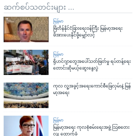
ဆက်စပ်သတင်းများ ...
မြန်မာ
ဗြိတိန်နိုင်ငံခြားရေးဝန်ကြီး မြန်မာ့အရေး
ဖိအားပေးနိုင်ဖို့မျှော်လင့်
မြန်မာ
ရိုဟင်ဂျာတွေအပေါ်သတ်ဖြတ်မှု ရပ်တန့်ရေး
တောင်းဆိုမယ့်ဆွေးနွေးပွဲ
ကုလ လူ့အခွင့်အရေးကောင်စီခြေလှမ်းနဲ့ မြန်
မာ့အရေး
မြန်မာ
မြန်မာ့အရေး ကုလစုံစမ်းရေးအဖွဲ့ သြစတေး
လျ ထောက်ခံ