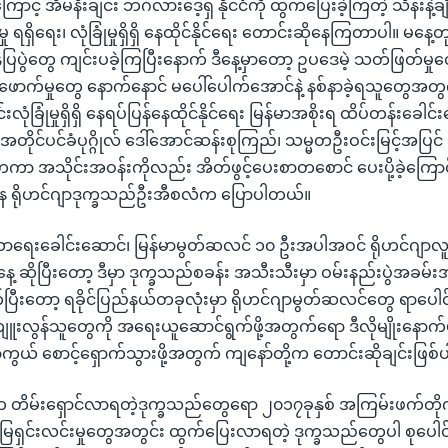
့် အိမ်နီးချင်း ဘင်္ဂလားဒေ့ရှ် နိုင်ငံကို ထွက်ပြေးခဲ့ကြတဲ့ သိန်းနဲ့ချ
 ရရှိရေး၊ လုံခြုံမှုရှိရှိ နေထိုင်နိုင်ရေး တောင်းဆိုနေကြတာပါ။ မနေ
ဒပြပွဲတွေ ကျင်းပခဲ့ကြပြီးနောက် ဒီနေ့မှာတော့ ဥပဒေမဲ့ သတ်ဖြတ်မှ
းဖောက်မှုတွေ နောက်နောင် မပေါ်ပေါက်အောင်နဲ့ နစ်နာခဲ့ရသူတွေအတ
လုံခြုံမှုရှိရှိ နေရပ်ပြန်နေထိုင်နိုင်ရေး မြန်မာအစိုးရ ထိပ်တန်းခေါင
ာ် အတိုင်ပင်ခံပုဂ္ဂိုလ် ဒေါ်အောင်ဆန်းစုကြည်၊ သမ္မတဦးဝင်းမြင့်အပြ
ံတကာ အသိုင်းအဝန်းကိုလည်း အိတ်ဖွင့်ပေးစာတစောင် ပေးပို့ခဲ့ကြေ
နေ ရိုဟင်ဂျာဒုက္ခသည်ဦးအီစလံက ပြောပါတယ်။
သာရေးခေါင်းဆောင်၊ မြန်မာမွတ်ဆလင် ၁၀ ဦးအပါအဝင် ရိုဟင်ဂျာလူမ
့ ဆိုပြီးတော့ ဒီမှာ ဒုက္ခသည်စခန်း အသီးသီးမှာ ဝမ်းနည်းပွဲအခမ
ြီးတော့ ရခိုင်ပြည်နယ်တခုလုံးမှာ ရိုဟင်ဂျာမွတ်ဆလင်တွေ ရာပေါင်
ူးလွန်သူတွေကို အရေးယူဆောင်ရွက်ဖို့အတွက်ရော ဒီလိုမျိုးနောက
ွယ် စောင့်ရှောက်သွားဖို့အတွက် ကျနော်တို့က တောင်းဆိုချင်းဖြစ
မ်းရှောင်လာရတဲ့ဒုက္ခသည်တွေရော ၂၀၁၇ခုနှစ် အကြမ်းဖက်တိုက်ခ
မြေရှင်းလင်းမှုတွေအတွင်း ထွက်ပြေးလာရတဲ့ ဒုက္ခသည်တွေပါ စုပေါင်းပြ