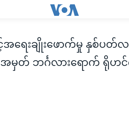
င့်အရေးချိုးဖောက်မှု နှစ်ပတ်
အမှတ် ဘင်္ဂလားရောက် ရိုဟင