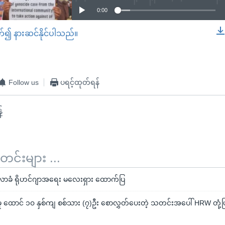
0:00
တ်၍ နားဆင်နိုင်ပါသည်။
EMBED
Follow us
ပရင့်ထုတ်ရန်
်
်းများ ...
ီလာခံ ရိုဟင်ဂျာအရေး မလေးရှား ထောက်ပြ
ု ထောင် ၁၀ နှစ်ကျ စစ်သား (၇)ဦး စောလွှတ်ပေးတဲ့ သတင်းအပေါ် HRW တုံ့ပြ