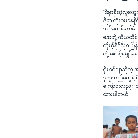
“ဒီမှာရှိတဲ့လူ
ဒီမှာ လုံးဝမနေနို
အင်မတန်ခက်ခဲပါ
နော်တို့ ကိုယ်တိ
ကိုယ့်နိုင်ငံမှ
တို့ စောင့်မျှော
ရိုဟင်ဂျာဆိုတဲ
ဒုက္ခသည်တွေနဲ့ 
ကြောင်းလည်း ငြ
ထားပါတယ်