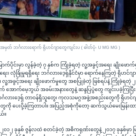
းအမှတ် ဘင်္ဂလားရောက် ရိုဟင်ဂျာတွေကျင်းပ ( ဓါတ်ပုံ- U MG MG )
ောက်ပိုင်းမှာ လွန်ခဲ့တဲ့ ၇ နှစ်က ကြုံခဲ့ရတဲ့ လူ့အခွင့်အရေး ချိုးဖေ
ရေး၊ လုံခြုံမှုရရှိရေး ဘင်္ဂလားဒေ့ရှ်နိုင်ငံမှာ ရောက်နေကြတဲ့ ရိုဟင်
့အခွင့်အရေး ချိုးဖောက်မှုတွေ အစပြုခဲ့တဲ့ ဖြစ်ရပ်နဲ့ ကြုံခဲ့ရတဲ့ 
 အောက်မေ့ဘွယ် အခမ်းအနားတွေနဲ့ ဆန္ဒပြပွဲတွေ ကျင်းပခဲ့ကြပြီး 
 ဘင်္ဂလားဒေ့ရှ် တာဝန်ရှိသူတွေ၊ ကုလသမဂ္ဂအဖွဲ့အစည်းတွေကို ရိုဟင်
ေကို ပေးပို့ခဲ့ကြတာပါ။ အပြည့်အစုံကိုတော့ ဆက်သွယ်မေးမြန်းထား
ယ်။
 ၂၀၁၂ ခုနှစ် ဇွန်လထဲ စတင်ခဲ့တဲ့ အဓိကရုဏ်းတွေနဲ့ ၂၀၁၇ ခုနှစ်မှာ မ