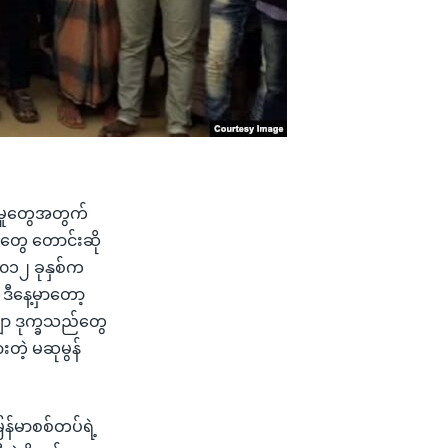
ာက်မှုတွေအတွက်
ဂျာတွေ တောင်းဆို
၂၀၁၂ ခုနှစ်က
ဒီနေ့မှာတော့
ဂျာ ဒုက္ခသည်တွေ
တဲ့ မဆုမွန်
ြန်မာစစ်တပ်ရဲ့