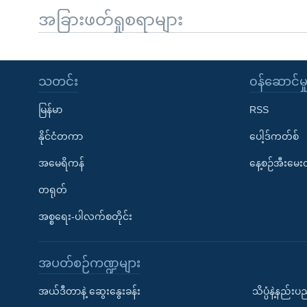
အခြားဖတ်ရှုစရာများ
သတင်း
၀န်ဆောင်မှ
မြန်မာ
RSS
နိုင်ငံတကာ
ပေါ့ဒ်ကတ်စ်
အမေရိကန်
နေ့စဉ်အီးမေ
တရုတ်
အစ္စရေး-ပါလက်စတိုင်း
အပတ်စဉ်ကဏ္ဍများ
အယ်ဒီတာနဲ့ ဆွေးနွေးခန်း
သိပ္ပံနဲ့နည်း