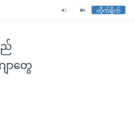
တိုက်ရိုက်
လည်
်ဂျာတွေ