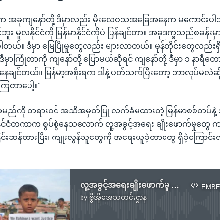
တွေက အခုကျနော်တို့ ဒီမှာလည်း မိုးလေဝသအခြေအနေက မကောင်းပါဘူး
င်ဘူး မူလနိုင်ငံကို မြန်မာနိုင်ငံကိုပဲ ပြန်ချင်တာ။ အခုဒုက္ခသည်စခန်းမှ
တယ်။ ဒီမှာ မြေပြိုမှုတွေလည်း များလာတယ်။ မုန်တိုင်းတွေလည်း
ုင်ဒီမှာကြုံတာကို ကျနော်တို့ ပြောမယ်ဆိုရင် ကျနော်တို့ ဒီမှာ ၁ နာရီတ
ာ ပြန်နေချင်တယ်။ မြန်မာ့အစိုးရက ဒါနဲ့ ပတ်သက်ပြီးတော့ ဘာလုပ်မလဲဆ
်နေကြတာပေါ့။”
့ အမည်ကို တရားဝင် အသိအမှတ်ပြု လက်ခံမထားတဲ့ မြန်မာစစ်တပ်နဲ
နိုင်ငံတကာက စွပ်စွဲနေသလောက် လူ့အခွင့်အရေး ချိုးဖောက်မှုတွေ ကျု
င်းဆန်ထားပြီး၊ ကျုးလွန်သူတွေကို အရေးယူခဲ့တာတွေ ရှိခဲ့ကြောင်း
လူ့အခွင့်အရေးချိုးဖောက်မှု နှစ်ပတ်လည် အထိမ်းအမှတ် ဘင်္ဂလားရောက် ရိုဟင်ဂျာတွေကျင်းပ
EMBE
by
ဗွီအိုအေသတင်းဌာန
No media source currently available