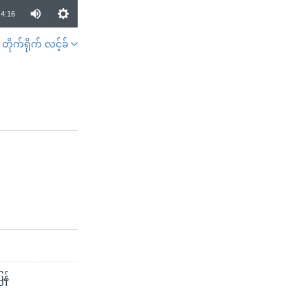
4:16
တိုက်ရိုက် လင့်ခ်
SHARE
န်