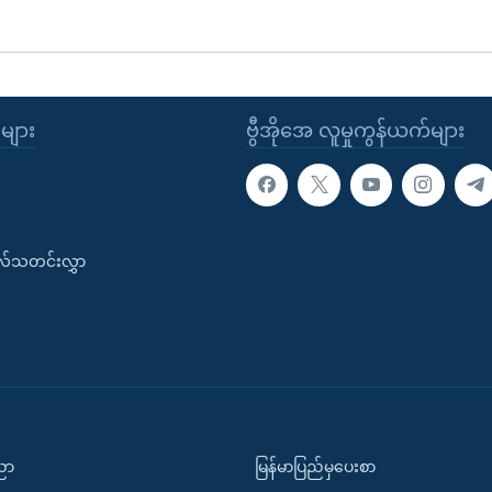
ုများ
ဗွီအိုအေ လူမှုကွန်ယက်များ
းလ်သတင်းလွှာ
ပညာ
မြန်မာပြည်မှပေးစာ