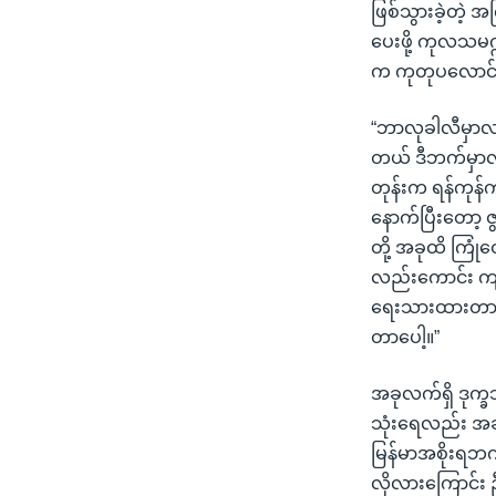
ဖြစ်သွားခဲ့တဲ့ 
ပေးဖို့ ကုလသမဂ္ဂ
က ကုတုပလောင်ဒ
“ဘာလုခါလီမှာလည
တယ် ဒီဘက်မှာလည
တုန်းက ရန်ကုန
နောက်ပြီးတော့ ဇ
တို့ အခုထိ ကြုံတ
လည်းကောင်း ကျနေ
ရေးသားထားတာရှိပ
တာပေါ့။”
အခုလက်ရှိ ဒုက္
သုံးရေလည်း အခက
မြန်မာအစိုးရဘ
လိုလားကြောင်း