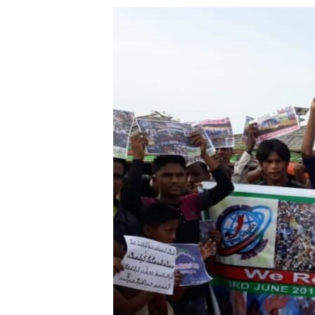
သုတပဒေသာ အင်္ဂလိပ်စာ
အ
ညွန်း
စာမျက်နှာ
သို့
ကျော်
ကြည့်
ရန်
ရှာဖွေ
ရန်
နေရာ
သို့
ကျော်
ရန်