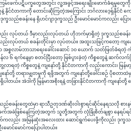
အကြမ်းဖက်ပဋိပက္ခတွေအတွင်း လူ့အခွင့်အရေးချိုးဖောက်ခံရမှုတွေကို
နဲ့ နိုင်ငံတကာကို တောင်းဆိုကြတဲ့အကြောင်း ဘင်္ဂလားဒေ့ရှ်နိုင်ငံ 
ုက္ခသည်စခန်းနေ ရိုဟင်ဂျာဒုက္ခသည် ဦးမောင်မောင်ကလည်း ပြေ
်း လုပ်တယ် ဒီမှာလည်းလုပ်တယ် ဟိုဘက်မှာရှိတဲ့ ဒုက္ခသည်စခန်း
်းလုပ်တယ် စခန်းတိုင်းမှာ လုပ်တယ်။ အထူးသဖြင့်ကတော့ ကျနော
်က အစ္စလာမ်ဘာသာရေးခေါင်းဆောင် ၁၀ ယောက် သတ်ဖြတ်ခံရတဲ့ ကိ
ွန်လ ၆ ရက်နေ့မှာ စတင်ပြီးတော့ ဖြစ်ပွားခဲ့တဲ့ ကိစ္စတွေနဲ့ ဆက်လက်
ွေ့လာရတဲ့ ကိစ္စတွေနဲ့ ကျနော်တို့ နိုင်ငံတကာကို လည်းကောင်း၊ မြန်မာ
ာ်တို့ တရားမျှတမှုကို ရဖို့အတွက် ကျနော်တို့ခေါင်းစဉ် ပိုစတာထဲ
ါတယ်။ အဲဒါကို မြန်မာအစိုးရနဲ့ တခြားနိုင်ငံတကာကို ကျနော်တို့ 
ခသည်စခန်းတွေထဲမှာ ရာသီဥတုဒဏ်ဆိုးဝါးစွာရင်ဆိုင်နေရသလို စားနပ်
်အခဲဖြစ်နေကြတဲ့အတွက် သူတို့အတွက် လုံခြုံစိတ်ချစွာ နေရပ်ရင်းပ
က်ကလည်း အမြန်ဆုံးအလေးထား ဆောင်ရွက်ပေးဖို့ကိုလည်း ဒုက္
 ဦးမောင်မောင်ကပြောပါတယ်။