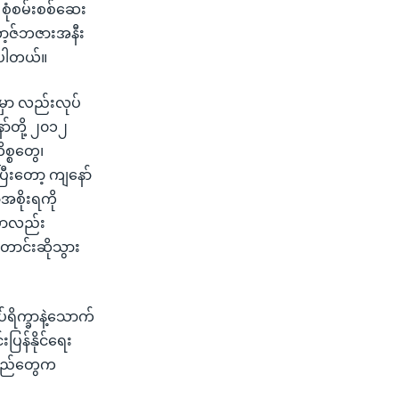
 စုံစမ်းစစ်ဆေး
ကော့ဇ်ဘဇားအနီး
ာပါတယ်။
မှာ လည်းလုပ်
်တို့ ၂၀၁၂
စ္စတွေ၊
ပြီးတော့ ကျနော်
့အစိုးရကို
မှာလည်း
တောင်းဆိုသွား
ရိက္ခာနဲ့သောက်
ြန်နိုင်ရေး
ခသည်တွေက