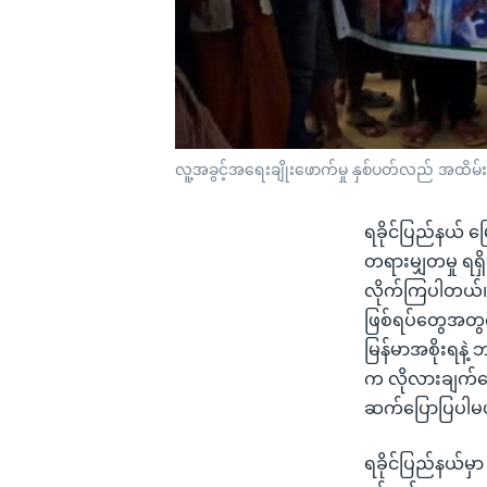
လူ့အခွင့်အရေးချိုးဖောက်မှု နှစ်ပတ်လည် အထိမ်
ရခိုင်ပြည်နယ် မြ
တရားမျှတမှု ရရှိ
လိုက်ကြပါတယ်။ လူ
ဖြစ်ရပ်တွေအတွက်
မြန်မာအစိုးရနဲ့
က လိုလားချက်တွ
ဆက်ပြောပြပါမ
ရခိုင်ပြည်နယ်မှာ