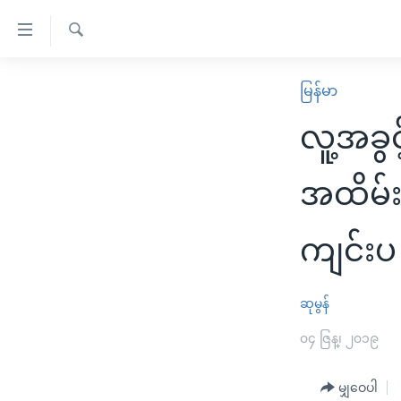
သုံး
ရ
ရှာဖွေ
လွယ်ကူ
မူလစာမျက်နှာ
မြန်မာ
ရ
စေ
မြန်မာ
လာ
လူ့အခွ
သည့်
ဒ်
ကမ္ဘာ့သတင်းများ
Link
ဗွီဒီယို
နိုင်ငံတကာ
အထိမ်း
များ
သတင်းလွတ်လပ်ခွင့်
အမေရိကန်
ပင်မ
ကျင်းပ
ရပ်ဝန်းတခု လမ်းတခု အလွန်
တရုတ်
အကြောင်းအရာ
အင်္ဂလိပ်စာလေ့လာမယ်
အစ္စရေး-ပါလက်စတိုင်း
သို့
ဆုမွန်
အပတ်စဉ်ကဏ္ဍများ
အမေရိကန်သုံးအီဒီယံ
ကျော်
ကြည့်
ရေဒီယိုနှင့်ရုပ်သံ အချက်အလက်များ
၀၄ ဇြန္၊ ၂၀၁၉
မကြေးမုံရဲ့ အင်္ဂလိပ်စာ
ရေဒီယို
ရန်
ရေဒီယို/တီဗွီအစီအစဉ်
ရုပ်ရှင်ထဲက အင်္ဂလိပ်စာ
တီဗွီ
ပင်မ
မျှဝေပါ