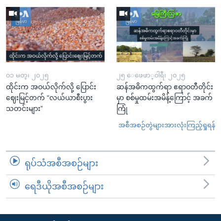
၀၁ မတ္၊ ၂၀၂၅
၂၅ ေဖေဖာ္၀ါရီ၊ ၂၀၂၅
ထိုင်းက အဝယ်လိုက်လို့ ပြောင်း
ဆန်အဓိကထွက်ရာ ဧရာဝတီတိုင်း
ဈေးမြင့်တက် “လယ်ယာစီးပွား
မှာ စစ်မှုထမ်းအမိန့်ကြောင့် အခက်
သတင်းများ”
ကြုံ
အစီအစဉ်တွဲများအားလုံးကြည့်ရှုရန်
ရုပ်သံအစီအစဉ်များ
ရေဒီယိုအစီအစဉ်များ