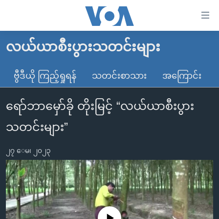
သုံး
ရ
လွယ်ကူ
လယ်ယာစီးပွားသတင်းများ
မူလစာမျက်နှာ
စေ
မြန်မာ
ဗွီဒီယို ကြည့်ရှုရန်
သတင်းစာသား
အကြောင်း
သည့်
ကမ္ဘာ့သတင်းများ
Link
ရော်ဘာမှော်ခို တိုးမြင့် “လယ်ယာစီးပွား
ဗွီဒီယို
နိုင်ငံတကာ
များ
သတင်းလွတ်လပ်ခွင့်
အမေရိကန်
သတင်းများ”
ပင်မ
ရပ်ဝန်းတခု လမ်းတခု အလွန်
တရုတ်
အကြောင်းအရာ
၂၇ ေမ၊ ၂၀၂၃
သို့
အင်္ဂလိပ်စာလေ့လာမယ်
အစ္စရေး-ပါလက်စတိုင်း
ကျော်
အပတ်စဉ်ကဏ္ဍများ
အမေရိကန်သုံးအီဒီယံ
ကြည့်
ရေဒီယိုနှင့်ရုပ်သံ အချက်အလက်များ
မကြေးမုံရဲ့ အင်္ဂလိပ်စာ
ရေဒီယို
ရန်
ပင်မ
ရေဒီယို/တီဗွီအစီအစဉ်
ရုပ်ရှင်ထဲက အင်္ဂလိပ်စာ
တီဗွီ
No media source currently available