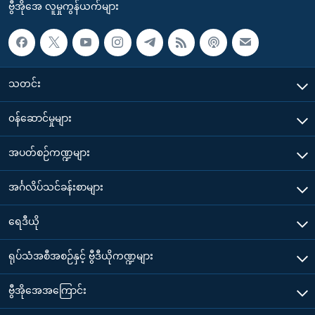
ဗွီအိုအေ လူမှုကွန်ယက်များ
သတင်း
၀န်ဆောင်မှုများ
အပတ်စဉ်ကဏ္ဍများ
အင်္ဂလိပ်သင်ခန်းစာများ
ရေဒီယို
ရုပ်သံအစီအစဉ်နှင့် ဗွီဒီယိုကဏ္ဍများ
ဗွီအိုအေအကြောင်း