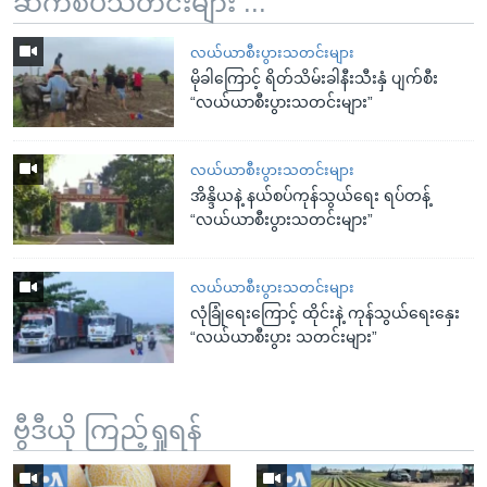
ဆက်စပ်သတင်းများ ...
လယ်ယာစီးပွားသတင်းများ
မိုခါကြောင့် ရိတ်သိမ်းခါနီးသီးနှံ ပျက်စီး
“လယ်ယာစီးပွားသတင်းများ”
လယ်ယာစီးပွားသတင်းများ
အိန္ဒိယနဲ့ နယ်စပ်ကုန်သွယ်ရေး ရပ်တန့်
“လယ်ယာစီးပွားသတင်းများ”
လယ်ယာစီးပွားသတင်းများ
လုံခြုံရေးကြောင့် ထိုင်းနဲ့ ကုန်သွယ်ရေးနှေး
“လယ်ယာစီးပွား သတင်းများ”
ဗွီဒီယို ကြည့်ရှုရန်