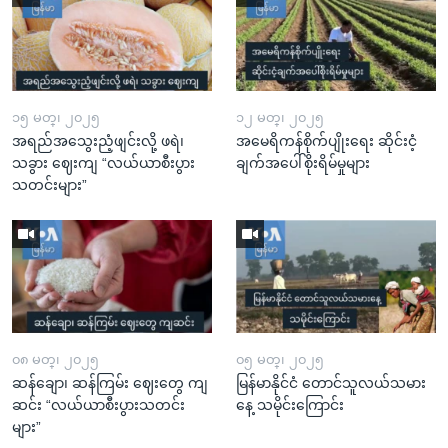
၁၅ မတ္၊ ၂၀၂၅
၁၂ မတ္၊ ၂၀၂၅
အရည်အသွေးညံ့ဖျင်းလို့ ဖရဲ၊
အမေရိကန်စိုက်ပျိုးရေး ဆိုင်းငံ့
သခွား ဈေးကျ “လယ်ယာစီးပွား
ချက်အပေါ်စိုးရိမ်မှုများ
သတင်းများ”
၀၈ မတ္၊ ၂၀၂၅
၀၅ မတ္၊ ၂၀၂၅
ဆန်ချော၊ ဆန်ကြမ်း ဈေးတွေ ကျ
မြန်မာနိုင်ငံ တောင်သူလယ်သမား
ဆင်း “လယ်ယာစီးပွားသတင်း
နေ့ သမိုင်းကြောင်း
များ”