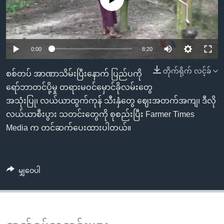
အ
သုတပဒေသာ အင်္ဂလိပ်စာ
ညွန်း
Learning English
စာမျက်နှာ
သို့
ဗွီအိုအေ လူမှုကွန်ယက်များ
0:00
8:20
ကျော်
ကြည့်
တိုက်ရိုက် လင့်ခ်
စစ်တပ် အာဏာသိမ်းပြီးနောက် ပြည်ပကို
ရန်
ရော်ဘာတင်ပို့မှု တရားမဝင်မှောင်ခိုလမ်းတွေ
ဘာသာစကားများ
ရှာဖွေ
အသုံးပြု၊ လယ်ယာထွက်ကုန် သီးနှံတွေ ဈေးအတက်အကျ၊ ဒီလို
ရန်
လယ်ယာစီးပွား သတင်းတွေကို စုစည်းပြီး Farmer Times
နေရာ
Media က တင်ဆက်ပေးထားပါတယ်။
သို့
ကျော်
ရန်
မျှဝေပါ