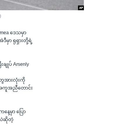
)
 Crimea ဒေသမှာ
ီမှာ ရုရှားတို့ရဲ့
ီးချုပ် Arsenly
ေအားလုံးကို
ကို အကူအညီတောင်း
ီကနေ့မှာ ပြော
ဆိုတဲ့