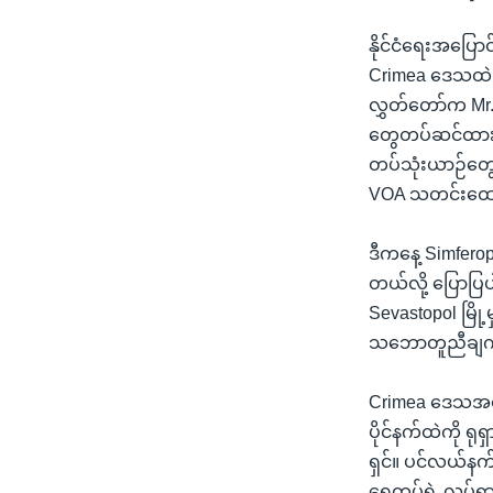
နိုင်ငံရေးအပြေ
Crimea ဒေသထဲ တင
လွှတ်တော်က Mr.
တွေတပ်ဆင်ထားခြ
တပ်သုံးယာဉ်တွေ
VOA သတင်းထောက
ဒီကနေ့ Simfero
တယ်လို့ ပြောပ
Sevastopol မြို
သဘောတူညီချက်တ
Crimea ဒေသအပေါ
ပိုင်နက်ထဲကို ရ
ရှင်။ ပင်လယ်နက်
ရေတပ်ရဲ့ လှုပ်ရ