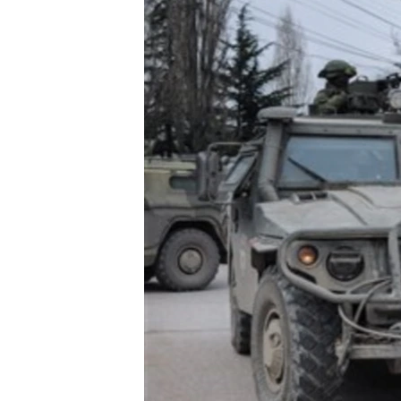
သုတပဒေသာ အင်္ဂလိပ်စာ
အ
ညွန်း
စာမျက်နှာ
သို့
ကျော်
ကြည့်
ရန်
ရှာဖွေ
ရန်
နေရာ
သို့
ကျော်
ရန်