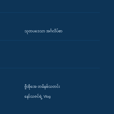
သုတပဒေသာ အင်္ဂလိပ်စာ
ဗွီအိုအေ တမိနစ်သတင်း
နော်သဇင်ရဲ့ Vlog