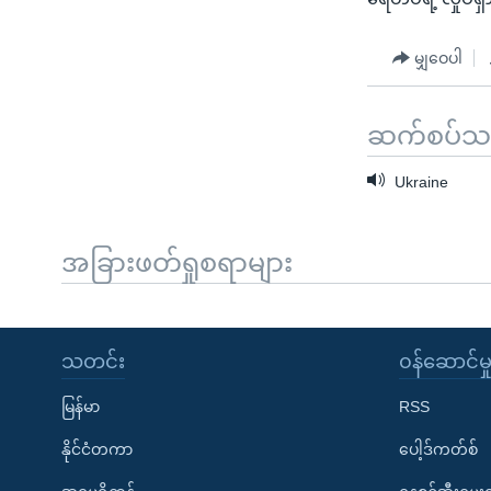
မျှဝေပါ
ဆက်စပ်သတင
Ukraine
အခြားဖတ်ရှုစရာများ
သတင်း
၀န်ဆောင်မှ
မြန်မာ
RSS
နိုင်ငံတကာ
ပေါ့ဒ်ကတ်စ်