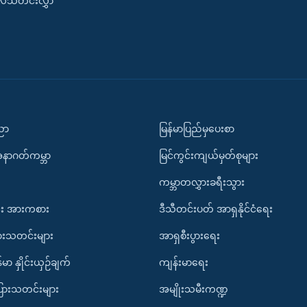
းလ်သတင်းလွှာ
ပညာ
မြန်မာပြည်မှပေးစာ
အနာဂတ်ကမ္ဘာ
မြင်ကွင်းကျယ်မှတ်စုများ
ကမ္ဘာတလွှားခရီးသွား
း အားကစား
ဒီသီတင်းပတ် အာရှနိုင်ငံရေး
ားသတင်းများ
အာရှစီးပွားရေး
်မာ နှိုင်းယှဉ်ချက်
ကျန်းမာရေး
ပြားသတင်းများ
အမျိုးသမီးကဏ္ဍ