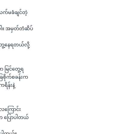
က်မခံချင်တဲ့
ပါ။ အမှတ်တံဆိပ်
ွေ့နေရတယ်လို့
ာ မြင်တွေ့ရ
ေစိုက်စခန်းက
ရိန်းနဲ့
လေကြောင်း
က်က ပြောပါတယ်
ဲ့ပါတယ်။