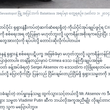
 Sevastopol မြို့အပြင်ဘက် Balaklava အရပ်မှာ တွေ့ရစဉ်။ (မတ်လ ၁၊ ၂၀၁၄
ာင်ပိုင်း ရုရှားနဲ့နီးကပ်တဲ့ဆက်ဆံရေးရှိတဲ့ ကိုယ်ပိုင်အုပ်ချုပ်ခွင့်ရ
စမှုကို စစ်ရေးအရ တုံ့ပြန်မှာ မဟုတ်ဘူးလို့ ယူကရိန်းအစိုးရကပြောပြီး အဲဒ
မှုတွေအားလုံးကို ရပ်ပါလို့ တောင်းဆိုလိုက်ပါတယ်။
နေနဲ့ ရုရှားနဲ့ စစ်ရေးပဋိပက္ခ အဖြစ်ခံမှာ မဟုတ်ဘူးလို့ ယူကရိန်းဝန်ကြ
ောခဲ့တာပါ။ တချိန်တည်းမှာပဲ Crimea ဒေသ ဝန်ကြီးချုပ်အဖြစ်
ခန့်အပ်ခံရတဲ့ Sergei Aksenov က ဒေသထဲက လုံခြုံရေးတပ်တွ
်လို့ ပြောလိုက်ပြီး ပြန်လည် ငြိမ်းချမ်းတည်ငြိမ်ဖို့ ရုရှားသမ္မတ
 မနာခံချင်တဲ့ တပ်မှူးမှန်သမျှ ထွက်သွားသင့်တယ်လို့ Mr. Aksenov က ဒ
ရှား သမ္မတ Vladimir Putin ဆီက ဘယ်လိုအကူအညီမျိုး လိုချင်တာလဲ
ာ့ သူက မပြောပါဘူး။