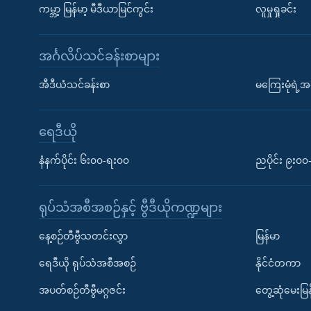
ကမ္ဘာ့ မြန်မာ့ မီဒီယာမြင်ကွင်း
လူမှုရှုခင်း
အင်္ဂလိပ်သင်ခန်းစာများ
အီဒီယံသင်ခန်းစာ
မကြေးမုံရဲ့အင
ရေဒီယို
နံနက်ပိုင်း ၆း၀၀-ရး၀၀
ညပိုင်း ၉း၀
ရုပ်သံအစီအစဉ်နှင့် ဗွီဒီယိုကဏ္ဍများ
နေ့စဉ်တီဗွီသတင်းလွှာ
မြန်မာ
ရေဒီယို ရုပ်သံအစီအစဉ်
နိုင်ငံတကာ
အပတ်စဉ်တီဗွီမဂ္ဂဇင်း
တွေ့ဆုံမေးမြန