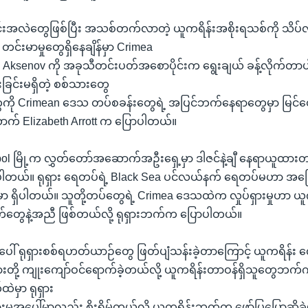
ာင်းအလဲတွေဖြစ်ပြီး အသစ်တက်လာတဲ့ ယူကရိန်းအစိုးရသစ်ကို သိပ်လ
်းမာမှုတွေရှိနေချိန်မှာ Crimea
 Aksenov ကို အခုသီတင်းပတ်အစောပိုင်းက ရွေးချယ် ခန့်လိုက်တာ
င်းမရှိတဲ့ စစ်သားတွေ
ကို Crimean ဒေသ တပ်စခန်းတွေရဲ့ အပြင်ဘက်နေရာတွေမှာ မြင်တ
် Elizabeth Arrott က ပြောပါတယ်။
pol မြို့က လွှတ်တော်အဆောက်အဦးရှေ့မှာ ဒါဇင်နဲ့ချီ နေရာယူထားတ
ြပါတယ်။ ရုရှား ရေတပ်ရဲ့ Black Sea ပင်လယ်နက် ရေတပ်မဟာ အခြ
့မှာ ရှိပါတယ်။ သူတို့တပ်တွေရဲ့ Crimea ဒေသထဲက လှုပ်ရှားမှုဟာ ယူက
ွေနဲ့အညီ ဖြစ်တယ်လို့ ရုရှားဘက်က ပြောပါတယ်။
် ရုရှားစစ်ရဟတ်ယာဉ်တွေ ဖြတ်ပျံသန်းခဲ့တာကြောင့် ယူကရိန်း 
ုရှားတို့ ကျုးကျော်ဝင်ရောက်ခဲ့တယ်လို့ ယူကရိန်းတာဝန်ရှိသူတွေဘ
ထဲမှာ ရုရှား
ှားမှုအပေါ်မှာလည်း စိုးရိမ်တယ်လို့ ယူကရိန်းဘက်က ဖော်ပြပြောဆိုခ