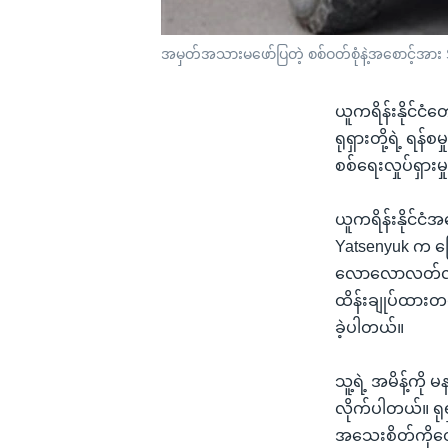
အမှတ်အသားမဖော်ပြတဲ့ စစ်ဝတ်စုံနဲ့အစောင့်အား
ယူကရိန်းနိုင်ငံတေ
ရုရှားတို့ရဲ့ ရန်
စစ်ရေးလှုပ်ရှား
ယူကရိန်းနိုင်ငံအ
Yatsenyuk က ပြ
လောလောလတ်လတ် 
ထိန်းချုပ်ထားတယ
ခဲ့ပါတယ်။
သူ့ရဲ့ အမိန့်ကို
လိုက်ပါတယ်။ ရု
အသေးစိတ်ကိုတေ