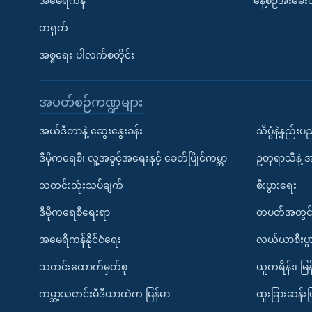
အမေရိကန်
နေ့စဉ်အီးမေ
တရုတ်
အစ္စရေး-ပါလက်စတိုင်း
အပတ်စဉ်ကဏ္ဍများ
အယ်ဒီတာနဲ့ ဆွေးနွေးခန်း
သိပ္ပံနဲ့နည်း
ဒီမိုကရေစီ၊ လူ့အခွင့်အရေးနှင့် ခေတ်ပြိုင်ကမ္ဘာ
ဥတုရာသီနဲ့ 
သတင်းသုံးသပ်ချက်
စီးပွားရေး
ဒီမိုကရေစီရေးရာ
တပတ်အတွင်
အမေရိကန်နိုင်ငံရေး
လယ်ယာစီးပွ
သတင်းထောက်မှတ်စု
ယူကရိန်း၊ မြန
ကမ္ဘာ့သတင်းမီဒီယာထဲက မြန်မာ
ထူးခြားဆန်း