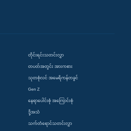
တိုင်းရင်းသတင်းလွှာ
တပတ်အတွင်း အားကစား
သုတစုံလင် အမေရိကန်တခွင်
Gen Z
နေရာပေါင်းစုံ အကြောင်းစုံ
ဒို့အသံ
သက်တံရောင်သတင်းလွှာ