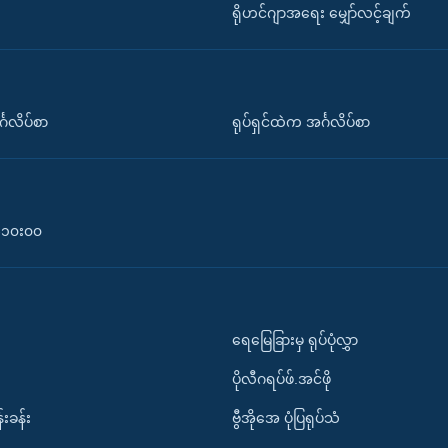
ရိုဟင်ဂျာအရေး မျှော်လင့်ချက်
်္ဂလိပ်စာ
ရုပ်ရှင်ထဲက အင်္ဂလိပ်စာ
၀-၁၀း၀၀
ရေမြေခြားမှ ရုပ်ပုံလွှာ
ပိုလီဂရပ်ဖ်.အင်ဖို
်းခန်း
ဗွီအိုအေ ပုံပြရုပ်သံ