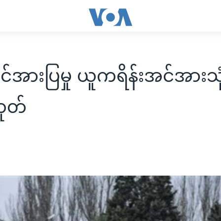
င်အားပြမှု ယူကရိန်းအင်အားသုံ
ုတ်