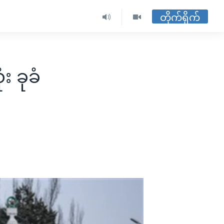
တိုက်ရိုက်
း ခုခံ