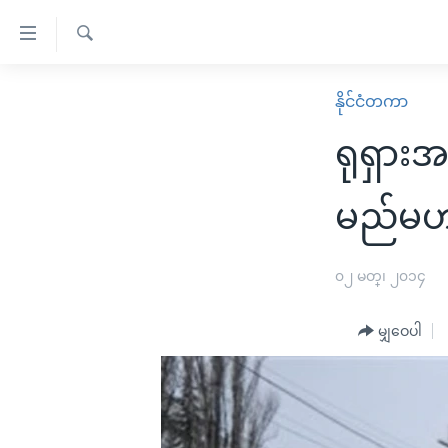
သုံး
ရ
ရှာဖွေ
လွယ်ကူ
မူလစာမျက်နှာ
နိုင်ငံတကာ
ရ
စေ
မြန်မာ
လာ
ရုရှားအ
သည့်
ဒ်
ကမ္ဘာ့သတင်းများ
Link
ဗွီဒီယို
နိုင်ငံတကာ
မည်မဟ
များ
သတင်းလွတ်လပ်ခွင့်
အမေရိကန်
ပင်မ
ရပ်ဝန်းတခု လမ်းတခု အလွန်
တရုတ်
၀၂ မတ္၊ ၂၀၁၄
အကြောင်းအရာ
အင်္ဂလိပ်စာလေ့လာမယ်
အစ္စရေး-ပါလက်စတိုင်း
သို့
မျှဝေပါ
အပတ်စဉ်ကဏ္ဍများ
အမေရိကန်သုံးအီဒီယံ
ကျော်
ကြည့်
ရေဒီယိုနှင့်ရုပ်သံ အချက်အလက်များ
မကြေးမုံရဲ့ အင်္ဂလိပ်စာ
ရေဒီယို
ရန်
ရေဒီယို/တီဗွီအစီအစဉ်
ရုပ်ရှင်ထဲက အင်္ဂလိပ်စာ
တီဗွီ
ပင်မ