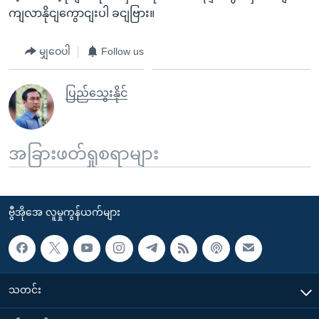
ကျလာနိုငျကွောငျးပါ ခငျဗြား။
မျှဝေပါ
Follow us
ပြည်သွေးနိုင်
အခြားဖတ်ရှုစရာများ
ဗွီအိုအေ လူမှုကွန်ယက်များ
သတင်း