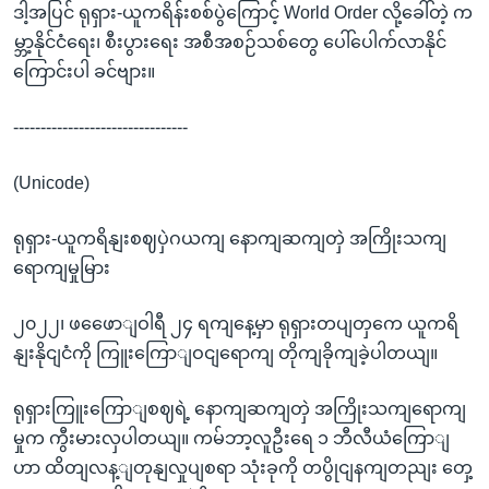
ဒါ့အပြင် ရုရှား-ယူကရိန်းစစ်ပွဲကြောင့် World Order လို့ခေါ်တဲ့ က
မ္ဘာ့နိုင်ငံရေး၊ စီးပွားရေး အစီအစဉ်သစ်တွေ ပေါ်ပေါက်လာနိုင်
ကြောင်းပါ ခင်ဗျား။
--------------------------------
(Unicode)
ရုရှား-ယူကရိနျးစဈပှဲဂယကျ နောကျဆကျတှဲ အကြိုးသကျ
ရောကျမှုမြား
၂၀၂၂၊ ဖဖေောျဝါရီ ၂၄ ရကျနေ့မှာ ရုရှားတပျတှကေ ယူကရိ
နျးနိုငျငံကို ကြူးကြောျဝငျရောကျ တိုကျခိုကျခဲ့ပါတယျ။
ရုရှားကြူးကြောျစဈရဲ့ နောကျဆကျတှဲ အကြိုးသကျရောကျ
မှုက ကွီးမားလှပါတယျ။ ကမ်ဘာ့လူဦးရေ ၁ ဘီလီယံကြောျ
ဟာ ထိတျလန့ျတုနျလှုပျစရာ သုံးခုကို တပွိုငျနကျတညျး တှေ့