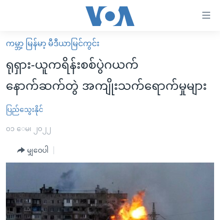
သုံး
ရ
လွယ်ကူ
ကမ္ဘာ့ မြန်မာ့ မီဒီယာမြင်ကွင်း
မူလစာမျက်နှာ
စေ
ရုရှား-ယူကရိန်းစစ်ပွဲဂယက်
မြန်မာ
သည့်
နောက်ဆက်တွဲ အကျိုးသက်ရောက်မှုများ
ကမ္ဘာ့သတင်းများ
Link
ဗွီဒီယို
နိုင်ငံတကာ
ပြည်သွေးနိုင်
များ
သတင်းလွတ်လပ်ခွင့်
အမေရိကန်
၀၁ ေမ၊ ၂၀၂၂
ပင်မ
ရပ်ဝန်းတခု လမ်းတခု အလွန်
တရုတ်
အကြောင်းအရာ
မျှဝေပါ
သို့
အင်္ဂလိပ်စာလေ့လာမယ်
အစ္စရေး-ပါလက်စတိုင်း
ကျော်
အပတ်စဉ်ကဏ္ဍများ
အမေရိကန်သုံးအီဒီယံ
ကြည့်
ရေဒီယိုနှင့်ရုပ်သံ အချက်အလက်များ
မကြေးမုံရဲ့ အင်္ဂလိပ်စာ
ရေဒီယို
ရန်
ပင်မ
ရေဒီယို/တီဗွီအစီအစဉ်
ရုပ်ရှင်ထဲက အင်္ဂလိပ်စာ
တီဗွီ