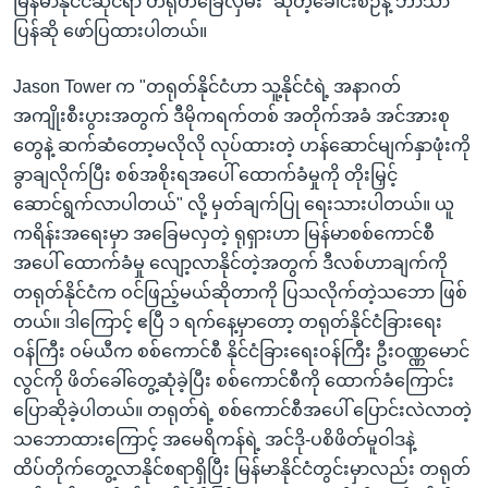
မြန်မာနိုင်ငံဆိုင်ရာ တရုတ်ခြေလှမ်း" ဆိုတဲ့ခေါင်းစဉ်နဲ့ ဘာသာ
ပြန်ဆို ဖော်ပြထားပါတယ်။
Jason Tower က "တရုတ်နိုင်ငံဟာ သူ့နိုင်ငံရဲ့ အနာဂတ်
အကျိုးစီးပွားအတွက် ဒီမိုကရက်တစ် အတိုက်အခံ အင်အားစု
တွေနဲ့ ဆက်ဆံတော့မလိုလို လုပ်ထားတဲ့ ဟန်ဆောင်မျက်နှာဖုံးကို
ခွာချလိုက်ပြီး စစ်အစိုးရအပေါ် ထောက်ခံမှုကို တိုးမြှင့်
ဆောင်ရွက်လာပါတယ်" လို့ မှတ်ချက်ပြု ရေးသားပါတယ်။ ယူ
ကရိန်းအရေးမှာ အခြေမလှတဲ့ ရုရှားဟာ မြန်မာစစ်ကောင်စီ
အပေါ် ထောက်ခံမှု လျော့လာနိုင်တဲ့အတွက် ဒီလစ်ဟာချက်ကို
တရုတ်နိုင်ငံက ဝင်ဖြည့်မယ်ဆိုတာကို ပြသလိုက်တဲ့သဘော ဖြစ်
တယ်။ ဒါကြောင့် ဧပြီ ၁ ရက်နေ့မှာတော့ တရုတ်နိုင်ငံခြားရေး
ဝန်ကြီး ဝမ်ယီက စစ်ကောင်စီ နိုင်ငံခြားရေးဝန်ကြီး ဦးဝဏ္ဏမောင်
လွင်ကို ဖိတ်ခေါ်တွေ့ဆုံခဲ့ပြီး စစ်ကောင်စီကို ထောက်ခံကြောင်း
ပြောဆိုခဲ့ပါတယ်။ တရုတ်ရဲ့ စစ်ကောင်စီအပေါ် ပြောင်းလဲလာတဲ့
သဘောထားကြောင့် အမေရိကန်ရဲ့ အင်ဒို-ပစိဖိတ်မူဝါဒနဲ့
ထိပ်တိုက်တွေ့လာနိုင်စရာရှိပြီး မြန်မာနိုင်ငံတွင်းမှာလည်း တရုတ်