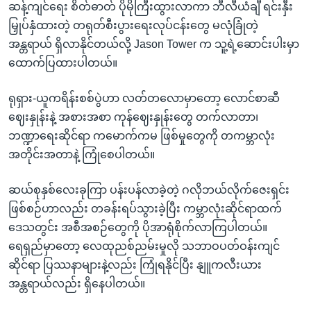
ဆန့်ကျင်ရေး စိတ်ဓာတ် ပိုမိုကြီးထွားလာကာ ဘီလီယံချီ ရင်းနှီး
မြှုပ်နှံထားတဲ့ တရုတ်စီးပွားရေးလုပ်ငန်းတွေ မလုံခြုံတဲ့
အန္တရာယ် ရှိလာနိုင်တယ်လို့ Jason Tower က သူ့ရဲ့ဆောင်းပါးမှာ
ထောက်ပြထားပါတယ်။
ရုရှား-ယူကရိန်းစစ်ပွဲဟာ လတ်တလောမှာတော့ လောင်စာဆီ
ဈေးနှုန်းနဲ့ အစားအစာ ကုန်ဈေးနှုန်းတွေ တက်လာတာ၊
ဘဏ္ဍာရေးဆိုင်ရာ ကမောက်ကမ ဖြစ်မှုတွေကို တကမ္ဘာလုံး
အတိုင်းအတာနဲ့ ကြုံစေပါတယ်။
ဆယ်စုနှစ်လေးခုကြာ ပန်းပန်လာခဲ့တဲ့ ဂလိုဘယ်လိုက်ဇေးရှင်း
ဖြစ်စဉ်ဟာလည်း တခန်းရပ်သွားခဲ့ပြီး ကမ္ဘာလုံးဆိုင်ရာထက်
ဒေသတွင်း အစီအစဉ်တွေကို ပိုအာရုံစိုက်လာကြပါတယ်။
ရေရှည်မှာတော့ လေထုညစ်ညမ်းမှုလို သဘာဝပတ်ဝန်းကျင်
ဆိုင်ရာ ပြဿနာများနဲ့လည်း ကြုံရနိုင်ပြီး နျူကလီးယား
အန္တရာယ်လည်း ရှိနေပါတယ်။