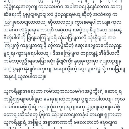
လုံခွုံရေးအတှကျ ကုလသမဂ်ဂ အပါအဝငျ နိုငျငံတကာ ဆကျ
ဆံရေးကို ပွုပွငျပွောငျးလဲ ဖှဲ့စညျးရမယျဆိုတဲ့ အသံတှေ က
ယြျလောငျလာတယျ ဆိုတာလညျး ကွားနရေပါတယျ။ ကုလ
သမဂ်ဂ လုံခွုံရေးကောငျစီ အမွဲတမျးအဖှဲ့ဝငျနိုငျငံတှေ အနနေဲ့
ဗီတိုပါဝါကို ခြှငျးခကြျမရှိ သုံးခငြျသလို သုံးနိုငျတဲ့ အခ
ကြျကို ကန့ျသတျဖို့ လိုလာပွီဆိုတဲ့ ဆှေးနှေးမှုတှကေိုလညျး
မွငျရ၊ ကွားနရေပါတယျ။ ဒီအခကြျက တရုတျနဲ့ အိန်ဒိယလို
ကမ်ဘာ့လူဦးရအေမြားဆုံး နိုငျငံကွီး နှဈခုကွားမှာ ရပျတညျန
တေဲ့ မွနျမာနိုငျငံအတှကျ အရေးကွီးတဲ့ ပွောငျးလဲမှုလို့ ကနြော့ျ
အနနေဲ့ ယူဆပါတယျ။"
ယူကရိနျးအရေးဟာ ကမ်ဘာ့ကုလသမဂ်ဂအဖှဲ့ကွီးရဲ့ ဆောငျရှ
ကျနိုငျစှမျးပေါျမှာ မေးခှနျးထုတျစရာ ဖွဈလာပါတယျ။ ကုလ
သမဂ်ဂအဖှဲ့ကွီးရဲ့ လုပျထုံး၊ လုပျနညျးတှေ ပွုပွငျပွောငျးလဲဖို့
တောငျးဆိုသံတှေ ပိုမိုကယြျလောငျလာခဲ့ပါတယျ။ ရုရှားဟာ
ယူကရိနျးရဲ့ အခြုပျအခွာအာဏာကို မလေးစားဘဲ ဗွောငျက