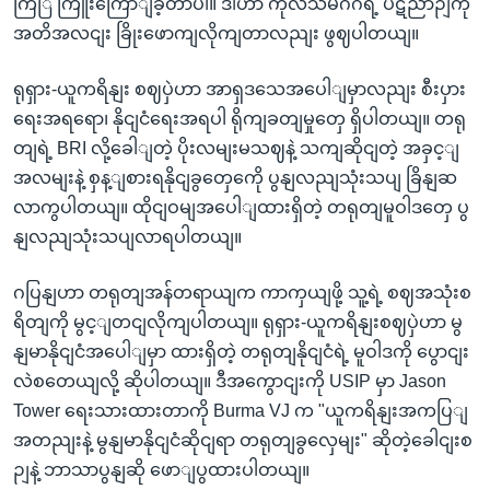
ကြြ ကြူးကြောျခဲ့တာပါ။ ဒါဟာ ကုလသမဂ်ဂရဲ့ ပဋိညာဉျကို
အတိအလငျး ခြိုးဖောကျလိုကျတာလညျး ဖွဈပါတယျ။
ရုရှား-ယူကရိနျး စဈပှဲဟာ အာရှဒသေအပေါျမှာလညျး စီးပှား
ရေးအရရော၊ နိုငျငံရေးအရပါ ရိုကျခတျမှုတှေ ရှိပါတယျ။ တရု
တျရဲ့ BRI လို့ခေါျတဲ့ ပိုးလမျးမသဈနဲ့ သကျဆိုငျတဲ့ အခှင့ျ
အလမျးနဲ့ စှန့ျစားရနိုငျခွတှေကေို ပွနျလညျသုံးသပျ ခြိနျဆ
လာကွပါတယျ။ ထိုငျဝမျအပေါျထားရှိတဲ့ တရုတျမူဝါဒတှေ ပွ
နျလညျသုံးသပျလာရပါတယျ။
ဂပြနျဟာ တရုတျအန်တရာယျက ကာကှယျဖို့ သူ့ရဲ့ စဈအသုံးစ
ရိတျကို မွင့ျတငျလိုကျပါတယျ။ ရုရှား-ယူကရိနျးစဈပှဲဟာ မွ
နျမာနိုငျငံအပေါျမှာ ထားရှိတဲ့ တရုတျနိုငျငံရဲ့ မူဝါဒကို ပွောငျး
လဲစတေယျလို့ ဆိုပါတယျ။ ဒီအကွောငျးကို USIP မှာ Jason
Tower ရေးသားထားတာကို Burma VJ က "ယူကရိနျးအကပြျ
အတညျးနဲ့ မွနျမာနိုငျငံဆိုငျရာ တရုတျခွလှေမျး" ဆိုတဲ့ခေါငျးစ
ဉျနဲ့ ဘာသာပွနျဆို ဖောျပွထားပါတယျ။