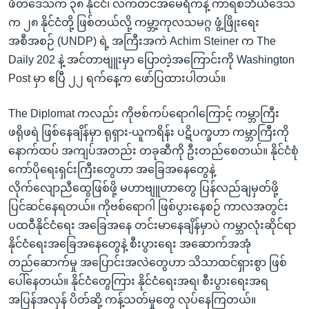
ဖိတ်ဒေသက ၃၈ နိုင်ငံ၊ လက်တင်အမေရိကနဲ့ ကာရစ်ဘီယံဒေသ
က ၂၈ နိုင်ငံတို့ ဖြစ်တယ်လို့ ကမ္ဘာ့ကုလသမဂ္ဂ ဖွံ့ဖြိုးရေး
အစီအစဉ် (UNDP) ရဲ့ အကြီးအကဲ Achim Steiner က The
Daily 202 နဲ့ အင်တာဗျူးမှာ ပြောတဲ့အကြောင်းကို Washington
Post မှာ ဧပြီ ၂၂ ရက်နေ့က ဖော်ပြထားပါတယ်။
The Diplomat ကလည်း ကိုဗစ်ကပ်ရောဂါကြောင့် ကမ္ဘာကြီး
ဖရိုဖရဲ ဖြစ်နေချိန်မှာ ရုရှား-ယူကရိန်း ပဋိပက္ခဟာ ကမ္ဘာကြီးကို
နောက်ထပ် အကျပ်အတည်း တခုဆီကို ဦးတည်စေတယ်။ နိုင်ငံစုံ
ကော်ပိုရေးရှင်းကြီးတွေဟာ အခြေအနေတွေနဲ့
လိုက်လျောညီထွေဖြစ်ဖို့ မဟာဗျူဟာတွေ ပြန်လည်ချမှတ်ဖို့
ပြင်ဆင်နေရတယ်။ ကိုဗစ်ရောဂါ ဖြစ်ပွားနေစဉ် ကာလအတွင်း
ပထဝီနိုင်ငံရေး အခြေအနေ တင်းမာနေချိန်မှာပဲ ကမ္ဘာလုံးဆိုင်ရာ
နိုင်ငံရေးအခြေအနေတွေနဲ့ စီးပွားရေး အဆောက်အအုံ
တည်ဆောက်မှု အပြောင်းအလဲတွေဟာ သိသာထင်ရှားစွာ ဖြစ်
ပေါ်နေတယ်။ နိုင်ငံတွေကြား နိုင်ငံရေးအရ၊ စီးပွားရေးအရ
အပြန်အလှန် ပိတ်ဆို့ ကန့်သတ်မှုတွေ လုပ်နေကြတယ်။