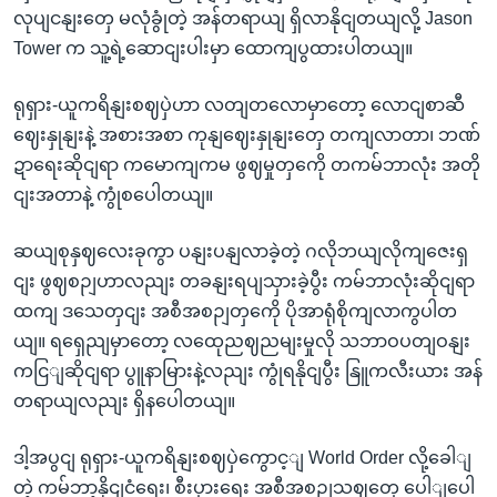
လုပျငနျးတှေ မလုံခွုံတဲ့ အန်တရာယျ ရှိလာနိုငျတယျလို့ Jason
Tower က သူ့ရဲ့ဆောငျးပါးမှာ ထောကျပွထားပါတယျ။
ရုရှား-ယူကရိနျးစဈပှဲဟာ လတျတလောမှာတော့ လောငျစာဆီ
ဈေးနှုနျးနဲ့ အစားအစာ ကုနျဈေးနှုနျးတှေ တကျလာတာ၊ ဘဏ်
ဍာရေးဆိုငျရာ ကမောကျကမ ဖွဈမှုတှကေို တကမ်ဘာလုံး အတို
ငျးအတာနဲ့ ကွုံစပေါတယျ။
ဆယျစုနှဈလေးခုကွာ ပနျးပနျလာခဲ့တဲ့ ဂလိုဘယျလိုကျဇေးရှ
ငျး ဖွဈစဉျဟာလညျး တခနျးရပျသှားခဲ့ပွီး ကမ်ဘာလုံးဆိုငျရာ
ထကျ ဒသေတှငျး အစီအစဉျတှကေို ပိုအာရုံစိုကျလာကွပါတ
ယျ။ ရရှေညျမှာတော့ လထေုညဈညမျးမှုလို သဘာဝပတျဝနျး
ကငြျဆိုငျရာ ပွူနာမြားနဲ့လညျး ကွုံရနိုငျပွီး နြူကလီးယား အန်
တရာယျလညျး ရှိနပေါတယျ။
ဒါ့အပွငျ ရုရှား-ယူကရိနျးစဈပှဲကွောင့ျ World Order လို့ခေါျ
တဲ့ ကမ်ဘာ့နိုငျငံရေး၊ စီးပှားရေး အစီအစဉျသဈတှေ ပေါျပေါ