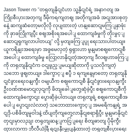
Jason Tower က "တရုတျနိုငျငံဟာ သူ့နိုငျငံရဲ့ အနာဂတျ အ
ကြိုးစီးပှားအတှကျ ဒီမိုကရကျတဈ အတိုကျအခံ အငျအားစုတှ
နေဲ့ ဆကျဆံတော့မလိုလို လုပျထားတဲ့ ဟနျဆောငျမကြျနှာဖုံး
ကို ခှာခလြိုကျပွီး စဈအစိုးရအပေါျ ထောကျခံမှုကို တိုးမွှင့ျ
ဆောငျရှကျလာပါတယျ" လို့ မှတျခကြျပွု ရေးသားပါတယျ။
ယူကရိနျးအရေးမှာ အခွမေလှတဲ့ ရုရှားဟာ မွနျမာစဈကောငျစီ
အပေါျ ထောကျခံမှု လြော့လာနိုငျတဲ့အတှကျ ဒီလဈဟာခကြျ
ကို တရုတျနိုငျငံက ဝငျဖွည့ျမယျဆိုတာကို ပွသလိုကျတဲ့
သဘော ဖွဈတယျ။ ဒါကွောင့ျ ဧပွီ ၁ ရကျနေ့မှာတော့ တရုတျနို
ငျငံခွားရေးဝနျကွီး ဝမျယီက စဈကောငျစီ နိုငျငံခွားရေးဝနျကွီး
ဦးဝဏ်ဏမောငျလှငျကို ဖိတျခေါျတှေ့ဆုံခဲ့ပွီး စဈကောငျစီကို
ထောကျခံကွောငျး ပွောဆိုခဲ့ပါတယျ။ တရုတျရဲ့ စဈကောငျစီအ
ပေါျ ပွောငျးလဲလာတဲ့ သဘောထားကွောင့ျ အမရေိကနျရဲ့ အ
ငျဒို-ပစိဖိတျမူဝါဒနဲ့ ထိပျတိုကျတှေ့လာနိုငျစရာရှိပွီး မွနျမာနိုငျငံ
တှငျးမှာလညျး တရုတျဆန့ျကငြျရေး စိတျဓာတျ ပိုမိုကွီး
ထှားလာကာ ဘီလီယံခြီ ရငျးနှီးမွှုပျနှံထားတဲ့ တရုတျစီးပှားရေး