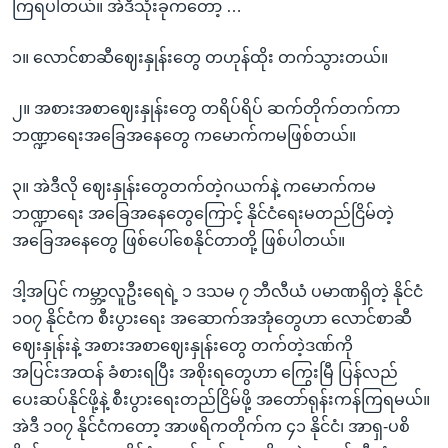
ကြရပါတယ်။ အဲဒီသုံးခုကတော့ …
၁။ လောင်စာဆီဈေးနှုန်းတွေ တဟုန်ထိုး တက်သွားတယ်။
၂။ အစားအစာဈေးနှုန်းတွေ တရိပ်ရိပ် ဆက်တိုက်တက်ကာ
ဘဏ္ဍာရေးအခြေအနေတွေ ကမောက်ကမဖြစ်တယ်။
၃။ အဲဒီလို ဈေးနှုန်းတွေတက်တဲ့ဂယက်နဲ့ ကမောက်ကမ
ဘဏ္ဍာရေး အခြေအနေတွေကြောင့် နိုင်ငံရေးမတည်ငြိမ်တဲ့
အခြေအနေတွေ ဖြစ်ပေါ်စေနိုင်တာတို့ ဖြစ်ပါတယ်။
ဒါ့အပြင် ကမ္ဘာ့လူဦးရေရဲ့ ၁ ဒသမ ၇ ဘီလီယံ ပမာဏရှိတဲ့ နိုင်ငံ
၁၀၇ နိုင်ငံက စီးပွားရေး အဆောက်အအုံတွေဟာ လောင်စာဆီ
ဈေးနှုန်းနဲ့ အစားအစာဈေးနှုန်းတွေ တက်တဲ့ဒဏ်ကို
အပြင်းအထန် ခံစားရပြီး အစိုးရတွေဟာ ကြွေးမြီ ပြန်လည်
ပေးဆပ်နိုင်ဖို့နဲ့ စီးပွားရေးတည်ငြိမ်ဖို့ အတော်ရုန်းကန်ကြရမယ်။
အဲဒီ ၁၀၇ နိုင်ငံကတော့ အာဖရိကတိုက်က ၄၁ နိုင်ငံ၊ အာရှ-ပစိ