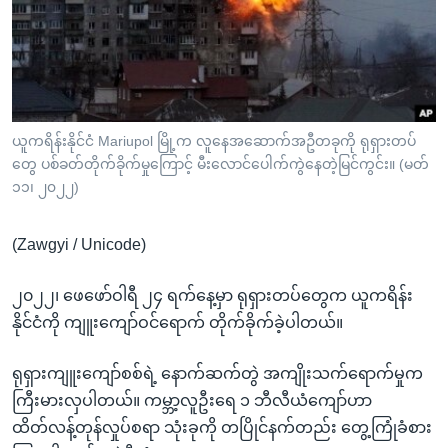
အ
သုတပဒေသာ အင်္ဂလိပ်စာ
ညွန်း
Learning English
စာမျက်နှာ
သို့
ဗွီအိုအေ လူမှုကွန်ယက်များ
ကျော်
ကြည့်
ယူကရိန်းနိုင်ငံ Mariupol မြို့က လူနေအဆောက်အဦတခုကို ရုရှားတပ်
တွေ ပစ်ခတ်တိုက်ခိုက်မှုကြောင့် မီးလောင်ပေါက်ကွဲနေတဲ့မြင်ကွင်း။ (မတ်
ရန်
ဘာသာစကားများ
၁၁၊ ၂၀၂၂)
ရှာဖွေ
ရန်
(Zawgyi / Unicode)
နေရာ
သို့
၂၀၂၂၊ ဖေဖော်ဝါရီ ၂၄ ရက်နေ့မှာ ရုရှားတပ်တွေက ယူကရိန်း
ကျော်
နိုင်ငံကို ကျူးကျော်ဝင်ရောက် တိုက်ခိုက်ခဲ့ပါတယ်။
ရန်
ရုရှားကျူးကျော်စစ်ရဲ့ နောက်ဆက်တွဲ အကျိုးသက်ရောက်မှုက
ကြီးမားလှပါတယ်။ ကမ္ဘာ့လူဦးရေ ၁ ဘီလီယံကျော်ဟာ
ထိတ်လန့်တုန်လှုပ်စရာ သုံးခုကို တပြိုင်နက်တည်း တွေ့ကြုံခံစား