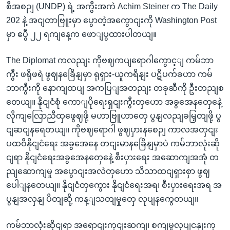
စီအစဉျ (UNDP) ရဲ့ အကွီးအကဲ Achim Steiner က The Daily
202 နဲ့ အငျတာဗြူးမှာ ပွောတဲ့အကွောငျးကို Washington Post
မှာ ဧပွီ ၂၂ ရကျနေ့က ဖောျပွထားပါတယျ။
The Diplomat ကလညျး ကိုဗဈကပျရောဂါကွောင့ျ ကမ်ဘာ
ကွီး ဖရိုဖရဲ ဖွဈနခြေိနျမှာ ရုရှား-ယူကရိနျး ပဋိပက်ခဟာ ကမ်
ဘာကွီးကို နောကျထပျ အကပြျအတညျး တခုဆီကို ဦးတညျစ
တေယျ။ နိုငျငံစုံ ကောျပိုရေးရှငျးကွီးတှဟော အခွအေနတှေနေဲ့
လိုကျလြောညီထှဖွေဈဖို့ မဟာဗြူဟာတှေ ပွနျလညျခမြှတျဖို့ ပွ
ငျဆငျနရေတယျ။ ကိုဗဈရောဂါ ဖွဈပှားနစေဉျ ကာလအတှငျး
ပထဝီနိုငျငံရေး အခွအေနေ တငျးမာနခြေိနျမှာပဲ ကမ်ဘာလုံးဆို
ငျရာ နိုငျငံရေးအခွအေနတှေနေဲ့ စီးပှားရေး အဆောကျအအုံ တ
ညျဆောကျမှု အပွောငျးအလဲတှဟော သိသာထငျရှားစှာ ဖွဈ
ပေါျနတေယျ။ နိုငျငံတှကွေား နိုငျငံရေးအရ၊ စီးပှားရေးအရ အ
ပွနျအလှနျ ပိတျဆို့ ကန့ျသတျမှုတှေ လုပျနကွေတယျ။
ကမ်ဘာလုံးဆိုငျရာ အရောငျးကှငျးဆကျ၊ စကျမှုလုပျငနျးကှ