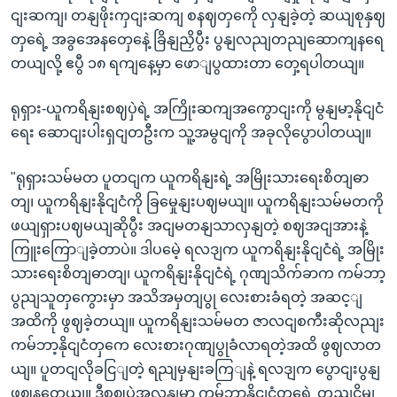
ငျးဆကျ၊ တနျဖိုးကှငျးဆကျ စနဈတှကေို လှနျခဲ့တဲ့ ဆယျစုနှဈ
တှရေဲ့ အခွအေနတှေနေဲ့ ခြိနျညှိပွီး ပွနျလညျတညျဆောကျနရေ
တယျလို့ ဧပွီ ၁၈ ရကျနေ့မှာ ဖောျပွထားတာ တှေ့ရပါတယျ။
ရုရှား-ယူကရိနျးစဈပှဲရဲ့ အကြိုးဆကျအကွောငျးကို မွနျမာ့နိုငျငံ
ရေး ဆောငျးပါးရှငျတဦးက သူ့အမွငျကို အခုလိုပွောပါတယျ။
"ရုရှားသမ်မတ ပူတငျက ယူကရိနျးရဲ့ အမြိုးသားရေးစိတျဓာ
တျ၊ ယူကရိနျးနိုငျငံကို ခြမှေုနျးပဈမယျ။ ယူကရိနျးသမ်မတကို
ဖယျရှားပဈမယျဆိုပွီး အငျမတနျသာလှနျတဲ့ စဈအငျအားနဲ့
ကြူးကြောျခဲ့တာပဲ။ ဒါပမေဲ့ ရလဒျက ယူကရိနျးနိုငျငံရဲ့ အမြိုး
သားရေးစိတျဓာတျ၊ ယူကရိနျးနိုငျငံရဲ့ ဂုဏျသိက်ခာက ကမ်ဘာ့
ပွညျသူတှကွေားမှာ အသိအမှတျပွု လေးစားခံရတဲ့ အဆင့ျ
အထိကို ဖွဈခဲ့တယျ။ ယူကရိနျးသမ်မတ ဇာလငျစကီးဆိုလညျး
ကမ်ဘာ့နိုငျငံတှကေ လေးစားဂုဏျပွုခံလာရတဲ့အထိ ဖွဈလာတ
ယျ။ ပူတငျလိုခငြျတဲ့ ရညျမှနျးခကြျနဲ့ ရလဒျက ပွောငျးပွနျ
ဖွဈနတေယျ။ ဒီစဈပှဲအလှနျမှာ ကမ်ဘာ့နိုငျငံတှရေဲ့ တညျငွိမျ