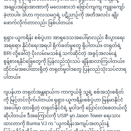
အချုပ်အခြာအာဏာကို မလေးစားဘဲ ဗြောင်ကျကျ ကျူးကျော်
ခဲ့တာပါ။ ဒါဟာ ကုလသမဂ္ဂရဲ့ ပဋိညာဉ်ကို အတိအလင်း ချိုး
ဖောက်လိုက်တာလည်း ဖြစ်ပါတယ်။
ရုရှား-ယူကရိန်း စစ်ပွဲဟာ အာရှဒေသအပေါ်မှာလည်း စီးပွားရေး
အရရော၊ နိုင်ငံရေးအရပါ ရိုက်ခတ်မှုတွေ ရှိပါတယ်။ တရုတ်ရဲ့
BRI လို့ခေါ်တဲ့ ပိုးလမ်းမသစ်နဲ့ သက်ဆိုင်တဲ့ အခွင့်အလမ်းနဲ့
စွန့်စားရနိုင်ခြေတွေကို ပြန်လည်သုံးသပ် ချိန်ဆလာကြပါတယ်။
ထိုင်ဝမ်အပေါ်ထားရှိတဲ့ တရုတ်မူဝါဒတွေ ပြန်လည်သုံးသပ်လာရ
ပါတယ်။
ဂျပန်ဟာ တရုတ်အန္တရာယ်က ကာကွယ်ဖို့ သူ့ရဲ့ စစ်အသုံးစရိတ်
ကို မြင့်တင်လိုက်ပါတယ်။ ရုရှား-ယူကရိန်းစစ်ပွဲဟာ မြန်မာနိုင်ငံ
အပေါ်မှာ ထားရှိတဲ့ တရုတ်နိုင်ငံရဲ့ မူဝါဒကို ပြောင်းလဲစေတယ်လို့
ဆိုပါတယ်။ ဒီအကြောင်းကို USIP မှာ Jason Tower ရေးသား
ထားတာကို Burma VJ က "ယူကရိန်းအကျပ်အတည်းနဲ့