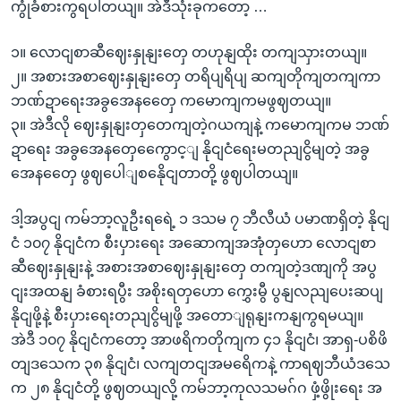
ကွုံခံစားကွရပါတယျ။ အဲဒီသုံးခုကတော့ …
၁။ လောငျစာဆီဈေးနှုနျးတှေ တဟုနျထိုး တကျသှားတယျ။
၂။ အစားအစာဈေးနှုနျးတှေ တရိပျရိပျ ဆကျတိုကျတကျကာ
ဘဏ်ဍာရေးအခွအေနတှေေ ကမောကျကမဖွဈတယျ။
၃။ အဲဒီလို ဈေးနှုနျးတှတေကျတဲ့ဂယကျနဲ့ ကမောကျကမ ဘဏ်
ဍာရေး အခွအေနတှေကွေောင့ျ နိုငျငံရေးမတညျငွိမျတဲ့ အခွ
အေနတှေေ ဖွဈပေါျစနေိုငျတာတို့ ဖွဈပါတယျ။
ဒါ့အပွငျ ကမ်ဘာ့လူဦးရရေဲ့ ၁ ဒသမ ၇ ဘီလီယံ ပမာဏရှိတဲ့ နိုငျ
ငံ ၁၀၇ နိုငျငံက စီးပှားရေး အဆောကျအအုံတှဟော လောငျစာ
ဆီဈေးနှုနျးနဲ့ အစားအစာဈေးနှုနျးတှေ တကျတဲ့ဒဏျကို အပွ
ငျးအထနျ ခံစားရပွီး အစိုးရတှဟော ကွှေးမွီ ပွနျလညျပေးဆပျ
နိုငျဖို့နဲ့ စီးပှားရေးတညျငွိမျဖို့ အတောျရုနျးကနျကွရမယျ။
အဲဒီ ၁၀၇ နိုငျငံကတော့ အာဖရိကတိုကျက ၄၁ နိုငျငံ၊ အာရှ-ပစိဖိ
တျဒသေက ၃၈ နိုငျငံ၊ လကျတငျအမရေိကနဲ့ ကာရဈဘီယံဒသေ
က ၂၈ နိုငျငံတို့ ဖွဈတယျလို့ ကမ်ဘာ့ကုလသမဂ်ဂ ဖှံ့ဖွိုးရေး အ