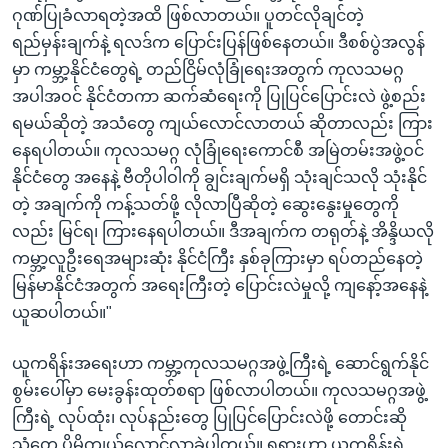
ဂုဏ်ပြုခံလာရတဲ့အထိ ဖြစ်လာတယ်။ ပူတင်လိုချင်တဲ့
ရည်မှန်းချက်နဲ့ ရလဒ်က ပြောင်းပြန်ဖြစ်နေတယ်။ ဒီစစ်ပွဲအလွန်
မှာ ကမ္ဘာ့နိုင်ငံတွေရဲ့ တည်ငြိမ်လုံခြုံရေးအတွက် ကုလသမဂ္ဂ
အပါအဝင် နိုင်ငံတကာ ဆက်ဆံရေးကို ပြုပြင်ပြောင်းလဲ ဖွဲ့စည်း
ရမယ်ဆိုတဲ့ အသံတွေ ကျယ်လောင်လာတယ် ဆိုတာလည်း ကြား
နေရပါတယ်။ ကုလသမဂ္ဂ လုံခြုံရေးကောင်စီ အမြဲတမ်းအဖွဲ့ဝင်
နိုင်ငံတွေ အနေနဲ့ ဗီတိုပါဝါကို ချွင်းချက်မရှိ သုံးချင်သလို သုံးနိုင်
တဲ့ အချက်ကို ကန့်သတ်ဖို့ လိုလာပြီဆိုတဲ့ ဆွေးနွေးမှုတွေကို
လည်း မြင်ရ၊ ကြားနေရပါတယ်။ ဒီအချက်က တရုတ်နဲ့ အိန္ဒိယလို
ကမ္ဘာ့လူဦးရေအများဆုံး နိုင်ငံကြီး နှစ်ခုကြားမှာ ရပ်တည်နေတဲ့
မြန်မာနိုင်ငံအတွက် အရေးကြီးတဲ့ ပြောင်းလဲမှုလို့ ကျနော့်အနေနဲ့
ယူဆပါတယ်။"
ယူကရိန်းအရေးဟာ ကမ္ဘာ့ကုလသမဂ္ဂအဖွဲ့ကြီးရဲ့ ဆောင်ရွက်နိုင်
စွမ်းပေါ်မှာ မေးခွန်းထုတ်စရာ ဖြစ်လာပါတယ်။ ကုလသမဂ္ဂအဖွဲ့
ကြီးရဲ့ လုပ်ထုံး၊ လုပ်နည်းတွေ ပြုပြင်ပြောင်းလဲဖို့ တောင်းဆို
သံတွေ ပိုမိုကျယ်လောင်လာခဲ့ပါတယ်။ ရုရှားဟာ ယူကရိန်းရဲ့