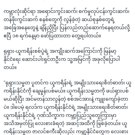
ကမ္ဘာလုံးဆိုင်ရာ အရောင်းကွင်းဆက်၊ စက်မှုလုပ်ငန်းကွင်းဆက်၊
တန်ဖိုးကွင်းဆက် စနစ်တွေကို လွန်ခဲ့တဲ့ ဆယ်စုနှစ်တွေရဲ့
အခြေအနေတွေနဲ့ ချိန်ညှိပြီး ပြန်လည်တည်ဆောက်နေရတယ်လို့
ဧပြီ ၁၈ ရက်နေ့မှာ ဖော်ပြထားတာ တွေ့ရပါတယ်။
ရုရှား-ယူကရိန်းစစ်ပွဲရဲ့ အကျိုးဆက်အကြောင်းကို မြန်မာ့
နိုင်ငံရေး ဆောင်းပါးရှင်တဦးက သူ့အမြင်ကို အခုလိုပြောပါ
တယ်။
"ရုရှားသမ္မတ ပူတင်က ယူကရိန်းရဲ့ အမျိုးသားရေးစိတ်ဓာတ်၊ ယူ
ကရိန်းနိုင်ငံကို ချေမှုန်းပစ်မယ်။ ယူကရိန်းသမ္မတကို ဖယ်ရှားပစ်
မယ်ဆိုပြီး အင်မတန်သာလွန်တဲ့ စစ်အင်အားနဲ့ ကျူးကျော်ခဲ့တာ
ပဲ။ ဒါပေမဲ့ ရလဒ်က ယူကရိန်းနိုင်ငံရဲ့ အမျိုးသားရေးစိတ်ဓာတ်၊
ယူကရိန်းနိုင်ငံရဲ့ ဂုဏ်သိက္ခာက ကမ္ဘာ့ပြည်သူတွေကြားမှာ
အသိအမှတ်ပြု လေးစားခံရတဲ့ အဆင့်အထိကို ဖြစ်ခဲ့တယ်။ ယူ
ကရိန်းသမ္မတ ဇာလင်စကီးဆိုလည်း ကမ္ဘာ့နိုင်ငံတွေက လေးစား