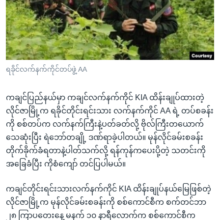
အ
သုတပဒေသာ အင်္ဂလိပ်စာ
ညွန်း
Learning English
စာမျက်နှာ
သို့
ဗွီအိုအေ လူမှုကွန်ယက်များ
ကျော်
ကြည့်
ရခိုင်လက်နက်ကိုင်တပ်ဖွဲ့ AA
ရန်
ဘာသာစကားများ
ရှာဖွေ
ကချင်ပြည်နယ်မှာ ကချင်လက်နက်ကိုင် KIA ထိန်းချုပ်ထားတဲ့
ရန်
လိုင်ဇာမြို့က ရခိုင်တိုင်းရင်းသား လက်နက်ကိုင် AA ရဲ့ တပ်စခန်း
နေရာ
ကို စစ်တပ်က လက်နက်ကြီးနဲ့ပတ်ခတ်လို့ ဗိုလ်ကြီးတယောက်
သို့
သေဆုံးပြီး ရဲဘော်တချို့ ဒဏ်ရာခဲ့ပါတယ်။ မုန်လိုင်ခမ်းစခန်း
ကျော်
တိုက်ခိုက်ခံရတာနဲ့ပါတ်သက်လို့ ရန်ကုန်ကပေးပို့တဲ့ သတင်းကို
ရန်
အခြေခံပြီး ကိုစံကျော် တင်ပြပါမယ်။
ကချင်တိုင်းရင်းသားလက်နက်ကိုင် KIA ထိန်းချုပ်နယ်မြေဖြစ်တဲ့
လိုင်ဇာမြို့က မုန်လိုင်ခမ်းစခန်းကို စစ်ကောင်စီက စက်တင်ဘာ
၂၈ ကြာပတေး‌နေ့ မနက် ၁၀ နာရီလောက်က စစ်ကောင်စီက