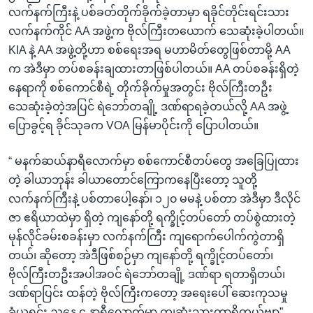
လက်နက်ကြီးနဲ့ ပစ်ခတ်တိုက်ခိုက်ခဲ့တာမှာ ရခိုင်တိုင်းရင်းသား
လက်နက်ကိုင် AA အဖွဲ့က ဗိုလ်ကြီးတယောက် သေဆုံးခဲ့ပါတယ်။
KIA နဲ့ AA အဖွဲ့တို့ဟာ စစ်ရေးအရ မဟာမိတ်တွေဖြစ်တာမို့ AA
က အဲဒီမှာ တပ်စခန်းချထားတာဖြစ်ပါတယ်။ AA တပ်စခန်းရှိတဲ့
နေရာကို စစ်ကောင်စီရဲ့ တိုက်ခိုက်မှုအတွင်း ဗိုလ်ကြီးတဦး
သေဆုံးခဲ့တဲ့အပြင် ရဲဘော်တချို့ ဒဏ်ရာရခဲ့တယ်လို့ AA အဖွဲ့
ပြောခွင့်ရ ခိုင်သုခက VOA မြန်မာပိုင်းကို ပြောပါတယ်။
“ မနက်ဆယ်နာရီလောက်မှာ စစ်ကောင်စီတပ်တွေ အခြေပြုထား
တဲ့ ခါယာဘုန်း ခါယာတောင်ကြောကနေပြီးတော့ သူတို့
လက်နက်ကြီးနဲ့ ပစ်တာပေါ့နော်၊ ၁၂၀ မမနဲ့ ပစ်တာ အဲဒီမှာ ဒီလိုင်
ဇာ ဧရိယာထဲမှာ ရှိတဲ့ ကျနော်တို့ ရက္ခိုင့်တပ်တော် တပ်စွဲထားတဲ့
မုန်လိုင်ခမ်းစခန်းမှာ လက်နက်ကြီး ကျရောက်ပေါက်ကွဲတာရှိ
တယ်၊ ဆိုတော့ အဲဒီဖြစ်စဉ်မှာ ကျနော်တို့ ရက္ခိုင့်တပ်တော်၊
ဗိုလ်ကြီးတဦးအပါအဝင် ရဲဘော်တချို့ ဒဏ်ရာ ရတာရှိတယ်၊
ဒဏ်ရာပြင်း ထန်တဲ့ ဗိုလ်ကြီးကတော့ အရေးပေါ် ဆေးကုသမှု
ခံယူရင်း ညနေ ၄ နာရီလောက်မှာ ကျဆုံးသွားတာရှိတယ်ဗျာ”