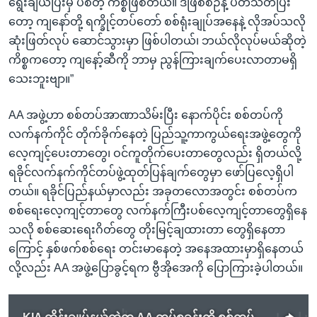
ရွေးချယ်ပြီးမှ ပစ်တဲ့ ကိစ္စဖြစ်တယ်။ ဒီဖြစ်စဉ်နဲ့ ပတ်သတ်ပြီး
တော့ ကျနော်တို့ ရက္ခိုင့်တပ်တော် စစ်ရုံးချုပ်အနေနဲ့ လိုအပ်သလို
ဆုံးဖြတ်လုပ် ဆောင်သွားမှာ ဖြစ်ပါတယ်၊ ဘယ်လိုလုပ်မယ်ဆိုတဲ့
ကိစ္စကတော့ ကျနော့်ဆီကို ဘာမှ ညွန်ကြားချက်ပေးလာတာမရှိ
သေးဘူးဗျာ။”
AA အဖွဲ့ဟာ စစ်တပ်အာဏာသိမ်းပြီး နောက်ပိုင်း စစ်တပ်ကို
လက်နက်ကိုင် တိုက်ခိုက်နေတဲ့ ပြည်သူ့ကာကွယ်ရေးအဖွဲ့တွေကို
လေ့ကျင့်ပေးတာတွေ၊ ဝင်ကူတိုက်ပေးတာတွေလည်း ရှိတယ်လို့
ရခိုင်လက်နက်ကိုင်တပ်ဖွဲ့ထုတ်ပြန်ချက်တွေမှာ ဖော်ပြလေ့ရှိပါ
တယ်။ ရခိုင်ပြည်နယ်မှာလည်း အခုတလောအတွင်း စစ်တပ်က
စစ်ရေးလေ့ကျင့်တာတွေ လက်နက်ကြီးပစ်လေ့ကျင့်တာတွေရှိနေ
သလို စစ်ဆေးရေးဂိတ်တွေ တိုးမြင့်ချထားတာ တွေရှိနေတာ
ကြောင့် နှစ်ဖက်စစ်ရေး တင်းမာနေတဲ့ အနေအထားမှာရှိနေတယ်
လို့လည်း AA အဖွဲ့ပြောခွင့်ရက ဗွီအိုအေကို ပြောကြားခဲ့ပါတယ်။