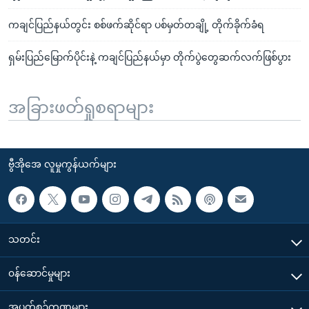
ကချင်ပြည်နယ်တွင်း စစ်ဖက်ဆိုင်ရာ ပစ်မှတ်တချို့ တိုက်ခိုက်ခံရ
ရှမ်းပြည်မြောက်ပိုင်းနဲ့ ကချင်ပြည်နယ်မှာ တိုက်ပွဲတွေဆက်လက်ဖြစ်ပွား
အခြားဖတ်ရှုစရာများ
ဗွီအိုအေ လူမှုကွန်ယက်များ
သတင်း
၀န်ဆောင်မှုများ
အပတ်စဉ်ကဏ္ဍများ