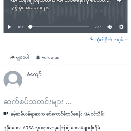
KIA ထိန်းချုပ်နယ်ထဲက AA တပ်စခန်းကို စစ်တပ်တိုက်ခိုက်
by
ဗွီအိုအေသတင်းဌာန
No media source currently available
0:00
2:37
တိုက်ရိုက် လင့်ခ်
မျှဝေပါ
Follow us
စံကျော်
ဆက်စပ်သတင်းများ ...
နမ့်ဆမ်ယန်ရွာနားက စစ်ကောင်စီတပ်စခန်း KIA ဝင်သိမ်း
ရခိုင်ဒေသ ARSA လှုပ်ရှားလာမှုကြောင့် ဒေသခံများစိုးရိမ်