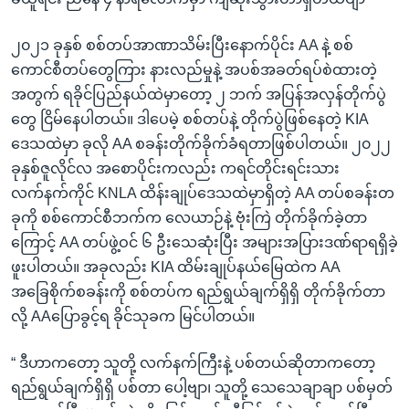
၂၀၂၁ ခုနှစ် စစ်တပ်အာဏာသိမ်းပြီးနောက်ပိုင်း AA နဲ့ စစ်
ကောင်စီတပ်တွေကြား နားလည်မှုနဲ့ အပစ်အခတ်ရပ်စဲထားတဲ့
အတွက် ရခိုင်ပြည်နယ်ထဲမှာတော့ ၂ ဘက် အပြန်အလှန်တိုက်ပွဲ
တွေ ငြိမ်နေပါတယ်။ ဒါပေမဲ့ စစ်တပ်နဲ့ တိုက်ပွဲဖြစ်နေတဲ့ KIA
ဒေသထဲမှာ ခုလို AA စခန်းတိုက်ခိုက်ခံရတာဖြစ်ပါတယ်။ ၂၀၂၂
ခုနှစ်ဇူလိုင်လ အစောပိုင်းကလည်း ကရင်တိုင်းရင်းသား
လက်နက်ကိုင် KNLA ထိန်းချုပ်ဒေသထဲမှာရှိတဲ့ AA တပ်စခန်းတ
ခုကို စစ်ကောင်စီဘက်က လေယာဉ်နဲ့ ဗုံးကြဲ တိုက်ခိုက်ခဲ့တာ
ကြောင့် AA တပ်ဖွဲ့ဝင် ၆ ဦးသေဆုံးပြီး အများအပြားဒဏ်ရာရရှိခဲ့
ဖူးပါတယ်။ အခုလည်း KIA ထိမ်းချုပ်နယ်မြေထဲက AA
အခြေစိုက်စခန်းကို စစ်တပ်က ရည်ရွယ်ချက်ရှိရှိ တိုက်ခိုက်တာ
လို့ AAပြောခွင့်ရ ခိုင်သုခက မြင်ပါတယ်။
“ ဒီဟာကတော့ သူတို့ လက်နက်ကြီးနဲ့ ပစ်တယ်ဆိုတာကတော့
ရည်ရွယ်ချက်ရှိရှိ ပစ်တာ ပေါ့ဗျာ၊ သူတို့ သေသေချာချာ ပစ်မှတ်