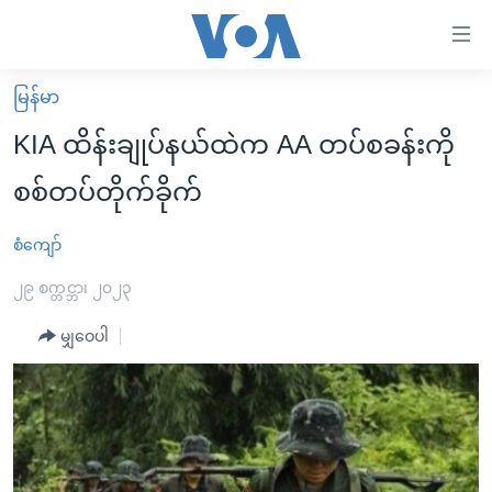
သုံး
ရ
လွယ်ကူ
မြန်မာ
မူလစာမျက်နှာ
စေ
KIA ထိန်းချုပ်နယ်ထဲက AA တပ်စခန်းကို
မြန်မာ
သည့်
စစ်တပ်တိုက်ခိုက်
ကမ္ဘာ့သတင်းများ
Link
ဗွီဒီယို
နိုင်ငံတကာ
စံကျော်
များ
သတင်းလွတ်လပ်ခွင့်
အမေရိကန်
၂၉ စက္တင္ဘာ၊ ၂၀၂၃
ပင်မ
ရပ်ဝန်းတခု လမ်းတခု အလွန်
တရုတ်
အကြောင်းအရာ
မျှဝေပါ
သို့
အင်္ဂလိပ်စာလေ့လာမယ်
အစ္စရေး-ပါလက်စတိုင်း
ကျော်
အပတ်စဉ်ကဏ္ဍများ
အမေရိကန်သုံးအီဒီယံ
ကြည့်
ရေဒီယိုနှင့်ရုပ်သံ အချက်အလက်များ
မကြေးမုံရဲ့ အင်္ဂလိပ်စာ
ရေဒီယို
ရန်
ပင်မ
ရေဒီယို/တီဗွီအစီအစဉ်
ရုပ်ရှင်ထဲက အင်္ဂလိပ်စာ
တီဗွီ