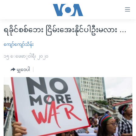
သုံး
ရ
လွယ်ကူ
ရခိုင်စစ်ဘေး ငြိမ်းအေးနိုင်ပါဦးမလား …
မူလစာမျက်နှာ
စေ
မြန်မာ
ကျော်ကျော်သိန်း
သည့်
ကမ္ဘာ့သတင်းများ
၁၅ ေဖေဖာ္၀ါရီ၊ ၂၀၂၀
Link
ဗွီဒီယို
နိုင်ငံတကာ
များ
မျှဝေပါ
သတင်းလွတ်လပ်ခွင့်
အမေရိကန်
ပင်မ
ရပ်ဝန်းတခု လမ်းတခု အလွန်
တရုတ်
အကြောင်းအရာ
သို့
အင်္ဂလိပ်စာလေ့လာမယ်
အစ္စရေး-ပါလက်စတိုင်း
ကျော်
အပတ်စဉ်ကဏ္ဍများ
အမေရိကန်သုံးအီဒီယံ
ကြည့်
ရေဒီယိုနှင့်ရုပ်သံ အချက်အလက်များ
မကြေးမုံရဲ့ အင်္ဂလိပ်စာ
ရေဒီယို
ရန်
ပင်မ
ရေဒီယို/တီဗွီအစီအစဉ်
ရုပ်ရှင်ထဲက အင်္ဂလိပ်စာ
တီဗွီ