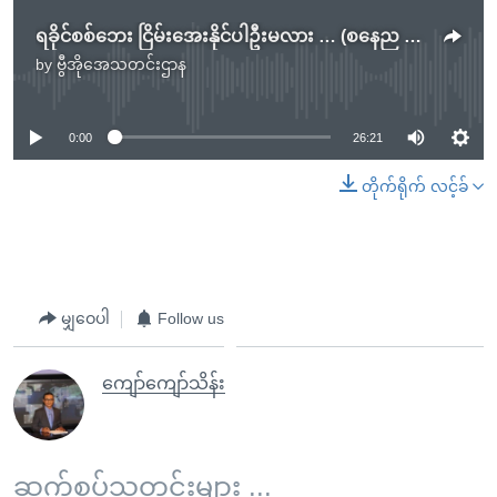
ရခိုင်စစ်ဘေး ငြိမ်းအေးနိုင်ပါဦးမလား … (စနေည တိုက်ရိုက်လေလှိုင်း ဆွေးနွေးခန်း)
by
ဗွီအိုအေသတင်းဌာန
No media source currently available
0:00
26:21
တိုက်ရိုက် လင့်ခ်
မျှဝေပါ
Follow us
ကျော်ကျော်သိန်း
ဆက်စပ်သတင်းများ ...