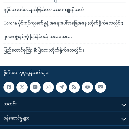
ရခိုင်မှာ အင်တာနက်ဖြတ်တာ ဘာအကျိုးရှိသလဲ …
Corona ဗိုင်းရပ်ကူးစက်မှုနဲ့ အရေးပေါ်အခြေအနေ (တိုက်ရိုက်လေလှိုင်း)
၂၀၀၈ ဖွဲ့စည်းပုံ ပြင်နိုင်မယ့် အလားအလာ
ပြည်ထောင်စုကြီး နီးပြီလား(တိုက်ရိုက်လေလှိုင်း)
ဗွီအိုအေ လူမှုကွန်ယက်များ
သတင်း
၀န်ဆောင်မှုများ