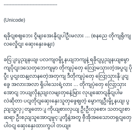
-----------------------------------
(Unicode)
ရခိုငျစဈဘေး ငွိမျးအေးနိုငျပါဦးမလား … (စနညေ တိုကျရိုကျ
လလှေိုငျး ဆှေးနှေးခနျး)
ခငြျးပွညျနယျ၊ ပလကျဝမွို့နယျဘကျနဲ့ ရခိုငျပွညျနယျမွော
ကျပိုငျးဒသေတှဘေကျမှာ တိုကျပှဲတှေ လြော့မသှားတဲ့အပွငျ ပို
ပွီး ပွငျးထနျလာနတေဲ့အတှကျ ဒီတိုကျပှဲတှေ လြော့သှားနိုျငျ
ခွေ အလားအလာ ရှိပါသေးရဲ့လား … တိုကျပှဲတှေ လြော့သှား
အောငျ ဘယျလိုနညျးလမျးတှနေဲ့မြား လုပျဆောငျနိုငျပါမ
လဲဆိုတာ ပငျတိုငျဆှေးနှေးသူတှဖွေဈတဲ့ မွောကျဦးမွို့နယျ၊ ပွ
ညျသူ့လှှတျတောျ ကိုယျစားလှယျ ဦးဦးလှစော၊ သတငျးစာ
ဆရာ ဦးစညျသူအောငျမွင့ျတို့နဲ့အတူ ဗှီအိုအသေောတရှငျတှေ
ပါဝငျ ဆှေးနှေးထားကွပါ တယျ။