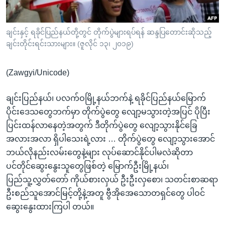
အ
သုတပဒေသာ အင်္ဂလိပ်စာ
ညွန်း
Learning English
စာမျက်နှာ
ချင်းနှင့် ရခိုင်ပြည်နယ်တို့တွင် တိုက်ပွဲများရပ်ရန် ဆန္ဒပြတောင်းဆိုသည့်
သို့
ချင်းတိုင်းရင်းသားများ။ (ဇူလိုင် ၁၃၊ ၂၀၁၉)
ဗွီအိုအေ လူမှုကွန်ယက်များ
ကျော်
ကြည့်
(Zawgyi/Unicode)
ရန်
ဘာသာစကားများ
ရှာဖွေ
ချင်းပြည်နယ်၊ ပလက်ဝမြို့နယ်ဘက်နဲ့ ရခိုင်ပြည်နယ်မြောက်
ရန်
ပိုင်းဒေသတွေဘက်မှာ တိုက်ပွဲတွေ လျော့မသွားတဲ့အပြင် ပိုပြီး
နေရာ
ပြင်းထန်လာနေတဲ့အတွက် ဒီတိုက်ပွဲတွေ လျော့သွားနိုင်ခြေ
သို့
အလားအလာ ရှိပါသေးရဲ့လား … တိုက်ပွဲတွေ လျော့သွားအောင်
ကျော်
ဘယ်လိုနည်းလမ်းတွေနဲ့များ လုပ်ဆောင်နိုင်ပါမလဲဆိုတာ
ရန်
ပင်တိုင်ဆွေးနွေးသူတွေဖြစ်တဲ့ မြောက်ဦးမြို့နယ်၊
ပြည်သူ့လွှတ်တော် ကိုယ်စားလှယ် ဦးဦးလှစော၊ သတင်းစာဆရာ
ဦးစည်သူအောင်မြင့်တို့နဲ့အတူ ဗွီအိုအေသောတရှင်တွေ ပါဝင်
ဆွေးနွေးထားကြပါ တယ်။