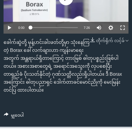
အ
သုတပဒေသာ အင်္ဂလိပ်စာ
ညွန်း
Learning English
စာမျက်နှာ
သို့
ဗွီအိုအေ လူမှုကွန်ယက်များ
0:00
7:26
ကျော်
တိုက်ရိုက် လင့်ခ်
ကြည့်
ခေါက်ဆွဲတို့ မုန့်ဟင်းခါးဖတ်တို့မှာ သုံးနေကြ
ရန်
တဲ့ Borax ခေါ် လက်ချားဟာ ကျန်းမာရေး
ဘာသာစကားများ
ရှာဖွေ
အတွက် အန္တရာယ်ရှိတာကြောင့် တားမြစ် ဓါတုပစ္စည်းဖြစ်ပါ
ရန်
တယ်။ အစားအစာတွေရဲ့ အရောင်အသွေးကို လှပစေပြီး
နေရာ
တာရှည်ခံ ပိုးသတ်နိုင်တဲ့ ဂုဏ်သတ္တိလည်းရှိပါတယ်။ ဒီ Borax
သို့
အကြောင်း ဓါတုပညာရှင် ဒေါက်တာခင်မောင်ညိုကို မေးမြန်း
ကျော်
တင်ပြ ထားပါတယ်။
ရန်
မျှဝေပါ