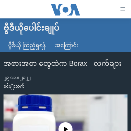
သုံး
ရ
လွယ်ကူ
ဗွီဒီယိုပေါင်းချုပ်
မူလစာမျက်နှာ
စေ
မြန်မာ
ဗွီဒီယို ကြည့်ရှုရန်
အကြောင်း
သည့်
ကမ္ဘာ့သတင်းများ
Link
အစားအစာ တွေထဲက Borax - လက်ချား
ဗွီဒီယို
နိုင်ငံတကာ
များ
သတင်းလွတ်လပ်ခွင့်
အမေရိကန်
ပင်မ
၂၉ ေမ၊ ၂၀၂၂
ရပ်ဝန်းတခု လမ်းတခု အလွန်
တရုတ်
အကြောင်းအရာ
ခင်မျိုးသက်
သို့
အင်္ဂလိပ်စာလေ့လာမယ်
အစ္စရေး-ပါလက်စတိုင်း
ကျော်
အပတ်စဉ်ကဏ္ဍများ
အမေရိကန်သုံးအီဒီယံ
ကြည့်
ရေဒီယိုနှင့်ရုပ်သံ အချက်အလက်များ
မကြေးမုံရဲ့ အင်္ဂလိပ်စာ
ရေဒီယို
ရန်
ပင်မ
ရေဒီယို/တီဗွီအစီအစဉ်
ရုပ်ရှင်ထဲက အင်္ဂလိပ်စာ
တီဗွီ
No media source currently available