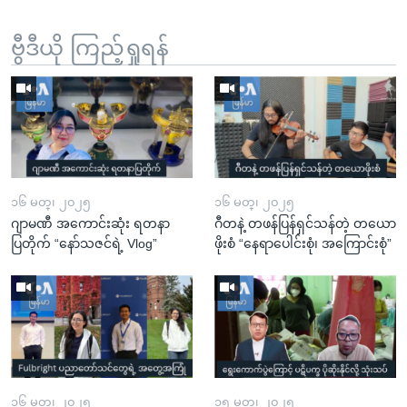
ဗွီဒီယို ကြည့်ရှုရန်
၁၆ မတ္၊ ၂၀၂၅
၁၆ မတ္၊ ၂၀၂၅
ဂျာမဏီ အကောင်းဆုံး ရတနာ
ဂီတနဲ့ တဖန်ပြန်ရှင်သန်တဲ့ တယော
ပြတိုက် “နော်သဇင်ရဲ့ Vlog”
ဖိုးစံ “နေရာပေါင်းစုံ၊ အကြောင်းစုံ”
၁၆ မတ္၊ ၂၀၂၅
၁၅ မတ္၊ ၂၀၂၅