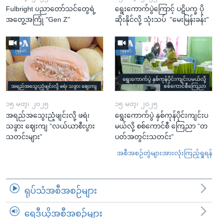
Fulbright ပညာတော်သင်တွေရဲ့
ရွေးကောက်ပွဲကြောင့် ပဋိပက္ခ ပို
အတွေ့အကြုံ "Gen Z"
ဆိုးနိုင်လို့ သုံးသပ် "မေးမြန်းခန်း"
၁၅ မတ္၊ ၂၀၂၅
၁၅ မတ္၊ ၂၀၂၅
အရည်အသွေးညံ့ဖျင်းလို့ ဖရဲ၊
ရွေးကောက်ပွဲ နှစ်ကုန်ပိုင်းကျင်းပ
သခွား ဈေးကျ “လယ်ယာစီးပွား
မယ်လို့ စစ်ကောင်စီ ကြေညာ “တ
သတင်းများ”
ပတ်အတွင်းသတင်း”
အစီအစဉ်တွဲများအားလုံးကြည့်ရှုရန်
ရုပ်သံအစီအစဉ်များ
ရေဒီယိုအစီအစဉ်များ