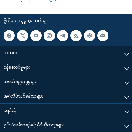
ဗွီအိုအေ လူမှုကွန်ယက်များ
သတင်း
၀န်ဆောင်မှုများ
အပတ်စဉ်ကဏ္ဍများ
အင်္ဂလိပ်သင်ခန်းစာများ
ရေဒီယို
ရုပ်သံအစီအစဉ်နှင့် ဗွီဒီယိုကဏ္ဍများ