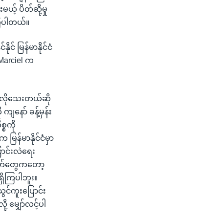
် ပိတ်ဆို့မှု
ကြပါတယ်။
် မြန်မာနိုင်ငံ
Marciel က
ါးလိုသေးတယ်ဆို
ျနော် ခန့်မှန်း
္စကို
ြန်မာနိုင်ငံမှာ
ာင်းလဲရေး
မတ်တွေကတော့
ရှိကြပါဘူး။
ွင်ကူးပြောင်း
မျှော်လင့်ပါ