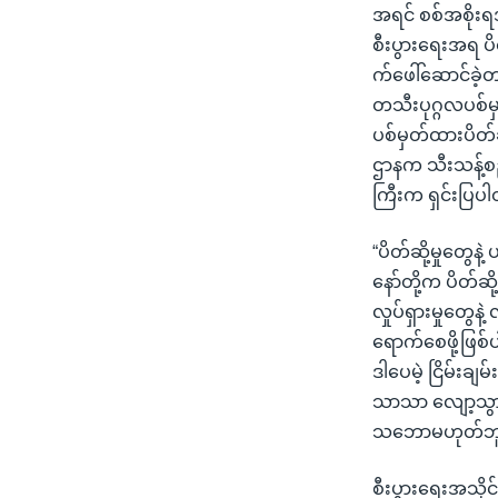
အရင် စစ်အစိုး
စီးပွားရေးအရ ပိတ
က်ဖေါ်ဆောင်ခဲ့တာ
တသီးပုဂ္ဂလပစ်မှ
ပစ်မှတ်ထားပိတ်
ဌာနက သီးသန့်စဉ်း
ကြီးက ရှင်းပြပ
“ပိတ်ဆို့မှုတွေ
နော်တို့က ပိတ်ဆ
လှုပ်ရှားမှုတွေနဲ
ရောက်စေဖို့ဖြစ်
ဒါပေမဲ့ ငြိမ်းခ
သာသာ လျော့သွားန
သဘောမဟုတ်ဘူး
စီးပွားရေးအသိုင