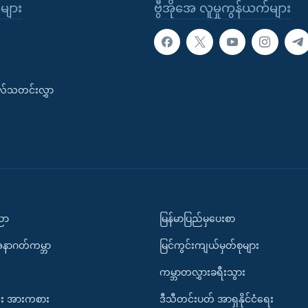
ုများ
ဗွီအိုအေ လူမှုကွန်ယက်များ
းလ်သတင်းလွှာ
ပညာ
မြန်မာပြည်မှပေးစာ
အနာဂတ်ကမ္ဘာ
မြင်ကွင်းကျယ်မှတ်စုများ
ကမ္ဘာတလွှားခရီးသွား
း အားကစား
ဒီသီတင်းပတ် အာရှနိုင်ငံရေး