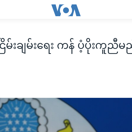
ငြိမ်းချမ်းရေး ကန် ပံ့ပိုးကူညီမ