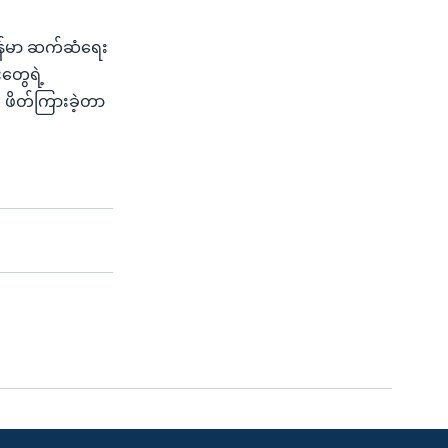
ြန်မာ ဆက်ဆံရေး
းတွေရဲ့
 ဖိတ်ကြားခဲ့တာ