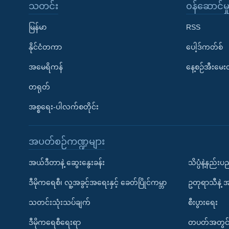
သတင်း
၀န်ဆောင်မှ
မြန်မာ
RSS
နိုင်ငံတကာ
ပေါ့ဒ်ကတ်စ်
အမေရိကန်
နေ့စဉ်အီးမေ
တရုတ်
အစ္စရေး-ပါလက်စတိုင်း
အပတ်စဉ်ကဏ္ဍများ
အယ်ဒီတာနဲ့ ဆွေးနွေးခန်း
သိပ္ပံနဲ့နည်း
ဒီမိုကရေစီ၊ လူ့အခွင့်အရေးနှင့် ခေတ်ပြိုင်ကမ္ဘာ
ဥတုရာသီနဲ့ 
သတင်းသုံးသပ်ချက်
စီးပွားရေး
ဒီမိုကရေစီရေးရာ
တပတ်အတွင်