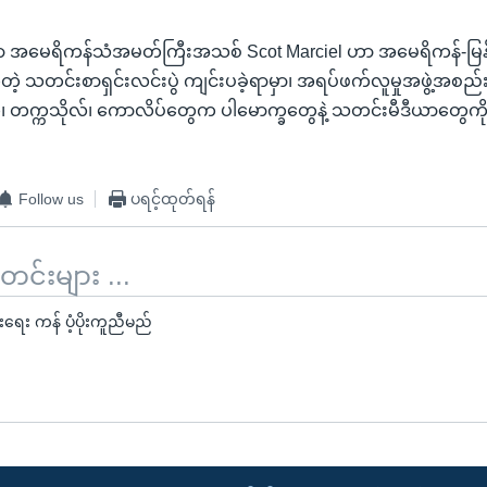
ိုင်ရာ အမေရိကန်သံအမတ်ကြီးအသစ် Scot Marciel ဟာ အမေရိကန်-မ
တဲ့ သတင်းစာရှင်းလင်းပွဲ ကျင်းပခဲ့ရာမှာ၊ အရပ်ဖက်လူမှုအဖွဲ့အစည်
၊ တက္ကသိုလ်၊ ကောလိပ်တွေက ပါမောက္ခတွေနဲ့ သတင်းမီဒီယာတွေကို
Follow us
ပရင့်ထုတ်ရန်
်းများ ...
မ်းရေး ကန် ပံ့ပိုးကူညီမည်