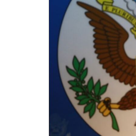
သုတပဒေသာ အင်္ဂလိပ်စာ
အ
ညွန်း
စာမျက်နှာ
သို့
ကျော်
ကြည့်
ရန်
ရှာဖွေ
ရန်
နေရာ
သို့
ကျော်
ရန်