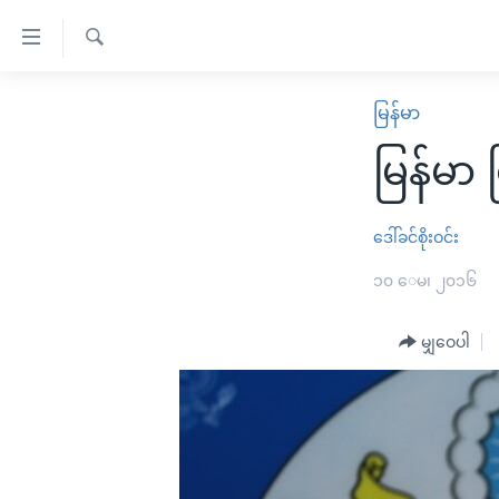
သုံး
ရ
ရှာဖွေ
လွယ်ကူ
မူလစာမျက်နှာ
မြန်မာ
ရ
စေ
မြန်မာ
လာ
မြန်မာ 
သည့်
ဒ်
ကမ္ဘာ့သတင်းများ
Link
ဗွီဒီယို
နိုင်ငံတကာ
ဒေါ်ခင်စိုးဝင်း
များ
သတင်းလွတ်လပ်ခွင့်
အမေရိကန်
၁၀ ေမ၊ ၂၀၁၆
ပင်မ
ရပ်ဝန်းတခု လမ်းတခု အလွန်
တရုတ်
အကြောင်းအရာ
အင်္ဂလိပ်စာလေ့လာမယ်
မျှဝေပါ
အစ္စရေး-ပါလက်စတိုင်း
သို့
အပတ်စဉ်ကဏ္ဍများ
အမေရိကန်သုံးအီဒီယံ
ကျော်
ကြည့်
ရေဒီယိုနှင့်ရုပ်သံ အချက်အလက်များ
မကြေးမုံရဲ့ အင်္ဂလိပ်စာ
ရေဒီယို
ရန်
ရေဒီယို/တီဗွီအစီအစဉ်
ရုပ်ရှင်ထဲက အင်္ဂလိပ်စာ
တီဗွီ
ပင်မ