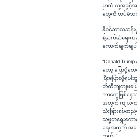
မှာဘဲ လူ့အခွင့်
တွေကို ထပ်မံသက
နိုဝင်ဘာလဆန်းမှ
နဲ့ဆက်ဆံရေးကတ
ကောက်ချက်ချပ
“Donald Trump 
တော့ ပြောဖို့စေ
ပြီးပြောလို့ရပါ
တိတိကျကျမပြောက
ဘာတွေဖြစ်နေသလဲ
အတွက် ကျယ်ကျ
သီးခြားရပ်တည်မှ
သမ္မတရွေးကောက်ပ
ရေးအတွက် အခြေခ
တယ်။”