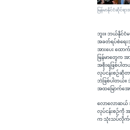
မြန်မာနိုင်ငံဆိုင
ဘူး။ ဘယ်နိုင်ငံမ
အခတ်ရပ်စဲရေးအပါ
အားပေး ထောက်ခ
မြန်မာတွေက အားသ
အစိုးရဖြစ်ပါတယ်
လုပ်ငန်းစဉ်ဆိုတ
ဘဲဖြစ်ပါတယ်။ ဒါပေ
အထမြောက်အောင်
လောလောဆယ် အရပ
လုပ်ငန်းစဉ်ကို
က သုံးသပ်လိုက