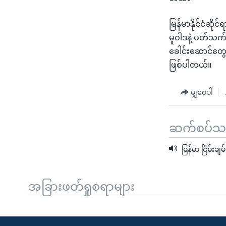
မြန်မာနိုင်ငံဆ
မူဝါဒနဲ့ ပတ်သက်
ခေါင်းဆောင်တွေ
ဖြစ်ပါတယ်။
မျှဝေပါ
ဆက်စပ်သတင
မြန်မာ ငြိမ်းချ
အခြားဖတ်ရှုစရာများ