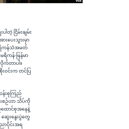
ါတဲ့ ငြိမ်းချမ်း
 အားပေးသွားမှာ
အမေရိကန်သံအမတ်
မေရိကန်-မြန်မာ
လိုက်တာပါ။
်စိုးဝင်းက တင်ပြ
င်ဆန်းစုကြည်
န်းစဉ်ဟာ သိပ်ကို
်ထောင်စုအနေနဲ့
း ဆွေးနွေးပွဲတွေ
ာပိုင်းအရ