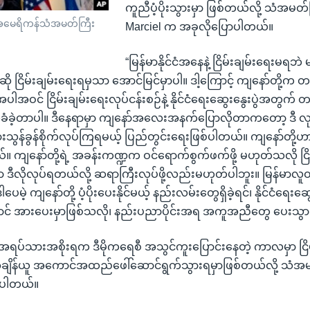
ကူညီပံ့ပိုးသွားမှာ ဖြစ်တယ်လို့ သံအမတ်
်ရာအမေရိကန်သံအမတ်ကြီး
Marciel က အခုလိုပြောပါတယ်။
“မြန်မာနိုင်ငံအနေနဲ့ ငြိမ်းချမ်းရေးမရဘဲ 
ဆို ငြိမ်းချမ်းရေးရမှသာ အောင်မြင်မှာပါ။ ဒါ့ကြောင့် ကျနော်တို့က တန
အဝင် ငြိမ်းချမ်းရေးလုပ်ငန်းစဉ်နဲ့ နိုင်ငံရေးဆွေးနွေးပွဲအတွက် 
ံခဲ့တာပါ။ ဒီနေရာမှာ ကျနော်အလေးအနက်ပြောလိုတာကတော့ ဒီ လု
ွန်ခွန်စိုက်လုပ်ကြရမယ့် ပြည်တွင်းရေးဖြစ်ပါတယ်။ ကျနော်တို့ဟာ 
။ ကျနော်တို့ရဲ့ အခန်းကဏ္ဍက ဝင်ရောက်စွက်ဖက်ဖို့ မဟုတ်သလို ငြိ
ာ ဒီလိုလုပ်ရတယ်လို့ ဆရာကြီးလုပ်ဖို့လည်းမဟုတ်ပါဘူး။ မြန်မာလူထု
မဲ့ ကျနော်တို့ ပံ့ပိုးပေးနိုင်မယ့် နည်းလမ်းတွေရှိခဲ့ရင်၊ နိုင်ငံရေးဆွ
 အားပေးမှာဖြစ်သလို၊ နည်းပညာပိုင်းအရ အကူအညီတွေ ပေးသွား
်သားအစိုးရက ဒီမိုကရေစီ အသွင်ကူးပြောင်းနေတဲ့ ကာလမှာ ငြိမ
 အချိန်ယူ အကောင်အထည်ဖေါ်ဆောင်ရွက်သွားရမှာဖြစ်တယ်လို့ သံအမ
်ပါတယ်။