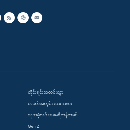
တိုင်းရင်းသတင်းလွှာ
တပတ်အတွင်း အားကစား
သုတစုံလင် အမေရိကန်တခွင်
Gen Z