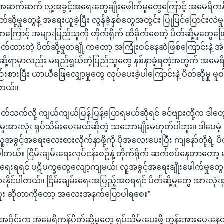
ရအဆက်ဆက် လူ့အခွင့်အရေးတွေချိုးဖေါက်မှုတွေကြောင့် အမေရိက
်ဆို့မှုတွေနဲ့ အရေးယူခဲ့ပြီး လွန်ခဲ့နှစ်တွေအတွင်း ပြုပြင်ပြောင်း
ကြောင့် အများပြည်သူကို တိုက်ရိုက် ထိခိုက်စေတဲ့ ပိတ်ဆို့မှုတွေဖြေလ
တ်ထားတဲ့ ပိတ်ဆို့မှုတချို့ကတော့ အကြုံးဝင်နေဆဲဖြစ်ကြောင်းနဲ့ အ
ဆို့ရာမှာလည်း မရည်ရွယ်တဲ့ပြည်သူတွေ နစ်နာခဲ့ရတဲ့အတွက် အမေ
စားပြီး ယာယီဖြေလျှော့မှုတွေ လုပ်ပေးခဲ့ပါကြောင်းနဲ့ ပိတ်ဆို့မှု 
ါတယ်။
နဲ့ ပတ်သက်လို့ ကျယ်ကျယ်ပြန့်ပြန့်ပြောရမယ်ဆိုရင် ခင်ဗျားတို့က ဒါတ
ို့မှုအားလုံး ရုပ်သိမ်းပေးမယ်ဆိုတဲ့ သဘောမျိုးမဟုတ်ပါဘူး။ ဒါပေမဲ့
့ လူ့အခွင့်အရေးလေးစားလိုက်နာဖို့ကို ပိုအလေးပေးပြီး ကျနော်တို့ရဲ့ ပိတ
ပါတယ်။ ငြိမ်းချမ်းရေးလုပ်ငန်းစဉ်နဲ့ တိုက်ရိုက် ဆက်စပ်နေတာတော့
ျမ်းရေးရရင် ပဋိပက္ခတွေလျော့ကျမယ်၊ လူ့အခွင့်အရေးချိုးဖေါက်မှုတ
ိုင်ပါတယ်။ ငြိမ်းချမ်းရေးအပြည့်အဝရရင် ပိတ်ဆို့မှုတွေ အားလုံးရ
 ဆိုတာကိုတော့ အလေးအနက်ပြောပါရစေ။”
်အဝိုင်းက အမေရိကန်ပိတ်ဆို့မှုတွေ ရုပ်သိမ်းပေးဖို့ တွန်းအားပေးနေ