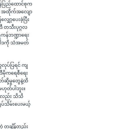
န်ပြည်ထောင်စုက
လဲမှု အထိုက်အလျော
ျှော့ပေးခဲ့ပြီး
ဲဒီ တသီးပုဂ္ဂလ
ရိကန်ဘဏ္ဍာရေး
မူဝါဒကို သံအမတ်
ွေလုပ်ပြရင် ကျ
 ဒီမိုကရေစီရေး
်ဆို့မှုတွေနဲ့ထိ
 မဟုတ်ပါဘူး။
ွေလည်း သိသိ
ုပ်သိမ်းပေးမယ့်
တဲ့ တချိန်တည်း