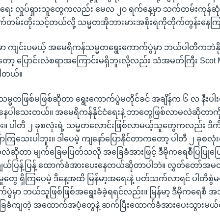
အရေး လှုပ်ရှားသူတွေကလည်း မေလ ၂၀ ရက်နေ့မှာ သက်တမ်းကုန်ဆုံးမယ့
်တမ်းတိုးသင့်တယ်လို့ သမ္မတအိုဘားမားအစိုးရကိုတိုက်တွန်းနေ
ာ ကျင်းပမယ့် အမေရိကန်သမ္မတရွေးကောက်ပွဲမှာ ဘယ်ပါတီကဘဲနိုင်နိုင
ော့ ပြောင်းလဲစရာအကြောင်းမရှိဘူးလို့လည်း သံအမတ်ကြီး Scot 
ါတယ်။
သမ္မတဖြစ်မဖြစ်ဆိုတာ ရွေးကောက်ပွဲမတိုင်ခင် အချိန်က ၆ လ နီးပ
ာနေပါသေးတယ်။ အမေရိကန်နိုင်ငံရေးနဲ့ ဘာတွေဖြစ်လာမလဲဆိုတာကို က
ဘူး။ ပါတီ ၂ ခုစလုံးရဲ့ သမ္မတလောင်းဖြစ်လာမယ့်သူတွေကလည်း ဒီကိစ
ြသေးပါဘူး။ ဒါပေမဲ့ ကျနော်ပြောနိုင်တာကတော့ ပါတီ ၂ ခုစလုံးက မ
ဆိုတာ မျက်ခြေမပြတ်သလို အခြေခံအားဖြင့် ဒီမိုကရေစီပြပြုပြေ
ယ်ပြန့်ပြန့် ထောက်ခံအားပေးနေတယ်ဆိုတာပါဘဲ။ လွှတ်တော်အ
ုတွေ ရှိကြပေမဲ့ ဒီနေ့အထိ မြန်မာ့အရေးနဲ့ ပတ်သက်လာရင် ပါတီစွဲမ
ွဲမှာ ဘယ်သူဖြစ်ဖြစ်အရွေးခံခဲ့ရရင်လည်း။ မြန်မာ့ ဒီမိုကရေစီ အသ
ံကျတဲ့ အထောက်အပံ့တွေနဲ့ ဆက်ပြီးထောက်ခံအားပေးသွားမယ်လို့ 