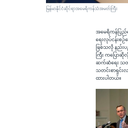
မြန်မာနိုင်ငံဆိုင်ရာအမေရိကန်သံအမတ်ကြီး
အမေရိကန်ပြည်ထော
ရေးလုပ်ငန်းစဉ်
ဖြစ်သလို နည်းပည
ကြီး ကပြောဆိုလိ
ဆက်ဆံရေး သတင်း
သတင်းစာရှင်းလင်း
ထားပါတယ်။