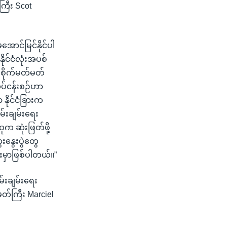
ကြီး Scot
မအောင်မြင်နိုင်ပါ
ိုင်ငံလုံးအပစ်
တစိုက်မတ်မတ်
ပ်ငန်းစဉ်ဟာ
နိုင်ငံခြားက
မ်းချမ်းရေး
က ဆုံးဖြတ်ဖို့
ေးနွေးပွဲတွေ
မှာဖြစ်ပါတယ်။”
်းချမ်းရေး
တ်ကြီး Marciel