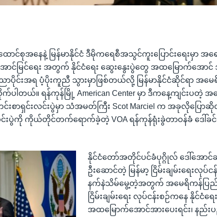
င်စုအနေနဲ့ မြန်မာနိုင်ငံ ဒီမိုကရေစီအသွင်ကူးပြောင်းရေးမှာ အရေးပ
အောင်မြင်ရေး အတွက် နိုင်ငံရေး ဆွေးနွေးပွဲတွေ အထမြောက်အောင်
ာပိုင်းအရ ပံ့ပိုးကူညီ သွားမှာဖြစ်တယ်လို့ မြန်မာနိုင်ငံဆိုင်ရာ 
ုက်ပါတယ်။ ရန်ကုန်မြို့ American Center မှာ ဒီကနေ့ကျင်းပတဲ့ အ
စာရှင်းလင်းပွဲမှာ သံအမတ်ကြီး Scot Marciel က အခုလိုပြောဆို
ပွဲကို ကိုယ်တိုင်တက်ရောက်ခဲ့တဲ့ VOA ရန်ကုန်ရုံးခွဲတာဝန်ခံ ဒေါ်ခင
နိုင်ငံတော်အတိုင်ပင်ခံပုဂ္ဂိုလ် ဒေါ်အော
ဦးဆောင်တဲ့ မြန်မာ့ ငြိမ်းချမ်းရေးလုပ်င
နက်နဲသိမ်မွေ့တဲ့အတွက် အမေရိကန်ပြည
ငြိမ်းချမ်းရေး လုပ်ငန်းစဉ်ကနေ နိုင်ငံရေ
အထမြောက်အောင်အားပေးရင်း၊ နည်းပည