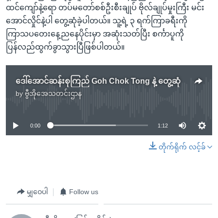
ထင်ကျော်နဲ့ရော တပ်မတော်စစ်ဦးစီးချုပ် ဗိုလ်ချုပ်မှုးကြီး မင်း
အောင်လှိုင်နဲ့ပါ တွေ့ဆုံခဲ့ပါတယ်။ သူ့ရဲ့ ၃ ရက်ကြာခရီးကို
ကြာသပတေးနေ့ညနေပိုင်းမှာ အဆုံးသတ်ပြီး စင်္ကာပူကို
ပြန်လည်ထွက်ခွာသွားပြီဖြစ်ပါတယ်။
ဒေါ်အောင်ဆန်းစုကြည် Goh Chok Tong နဲ့ တွေ့ဆုံ
by
ဗွီအိုအေသတင်းဌာန
No media source currently available
0:00
1:12
တိုက်ရိုက် လင့်ခ်
မျှဝေပါ
Follow us