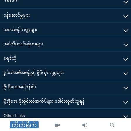
သတင်း
၀န်ဆောင်မှုများ
အပတ်စဉ်ကဏ္ဍများ
အင်္ဂလိပ်သင်ခန်းစာများ
ရေဒီယို
ရုပ်သံအစီအစဉ်နှင့် ဗွီဒီယိုကဏ္ဍများ
ဗွီအိုအေအကြောင်း
ဗွီအိုအေ မိုဘိုင်းလ်အက်ပ်များ ဒေါင်းလုတ်ယူရန်
Other Links
တိုက်ရိုက်