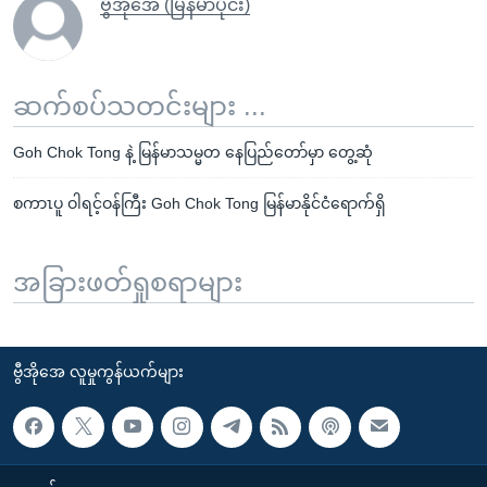
ဗွီအိုအေ (မြန်မာပိုင်း)
ဆက်စပ်သတင်းများ ...
Goh Chok Tong နဲ့ မြန်မာသမ္မတ နေပြည်တော်မှာ တွေ့ဆုံ
စကာၤပူ ဝါရင့်ဝန်ကြီး Goh Chok Tong မြန်မာနိုင်ငံရောက်ရှိ
အခြားဖတ်ရှုစရာများ
ဗွီအိုအေ လူမှုကွန်ယက်များ