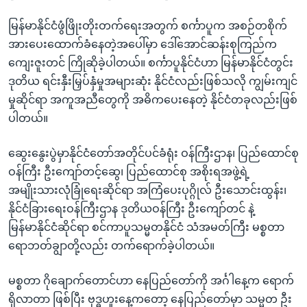
မြန်မာနိုင်ငံဖွံဖြိုးတိုးတက်ရေးအတွက် စင်္ကာပူက အစဉ်တစိုက်
အားပေးထောက်ခံနေတဲ့အပေါ်မှာ ဒေါ်အောင်ဆန်းစုကြည်က
ကျေးဇူးတင် ကြိုဆိုခဲ့ပါတယ်။ စင်္ကာပူနိုင်ငံဟာ မြန်မာနိုင်ငံတွင်း
ဒုတိယ ရင်းနှီးမြှပ်နှံမှုအများဆုံး နိုင်ငံလည်းဖြစ်သလို ကျွမ်းကျင်
မှုဆိုင်ရာ အကူအညီတွေကို အဓိကပေးနေတဲ့ နိုင်ငံတခုလည်းဖြစ်
ပါတယ်။
ဆွေးနွေးပွဲမှာနိုင်ငံတော်အတိုင်ပင်ခံရုံး ဝန်ကြီးဌာန၊ ပြည်ထောင်စု
ဝန်ကြီး ဦးကျော်တင့်ဆွေ၊ ပြည်ထောင်စု အစိုးရအဖွဲ့ရဲ့
အမျိုးသားလုံခြုံရေးဆိုင်ရာ အကြံပေးပုဂ္ဂိုလ် ဦးသောင်းထွန်း၊
နိုင်ငံခြားရေးဝန်ကြီးဌာန ဒုတိယဝန်ကြီး ဦးကျော်တင် နဲ့
မြန်မာနိုင်ငံဆိုင်ရာ စင်ကာပူသမ္မတနိုင်ငံ သံအမတ်ကြီး မစ္စတာ
ရောဘတ်ချွာတို့လည်း တက်ရောက်ခဲ့ပါတယ်။
မစ္စတာ ဂိုချောက်တောင်ဟာ နေပြည်တော်ကို အင်္ဂါနေ့က ရောက်
ရှိလာတာ ဖြစ်ပြီး ဗုဒ္ဓဟူးနေ့ကတော့ နေပြည်တော်မှာ သမ္မတ ဦး