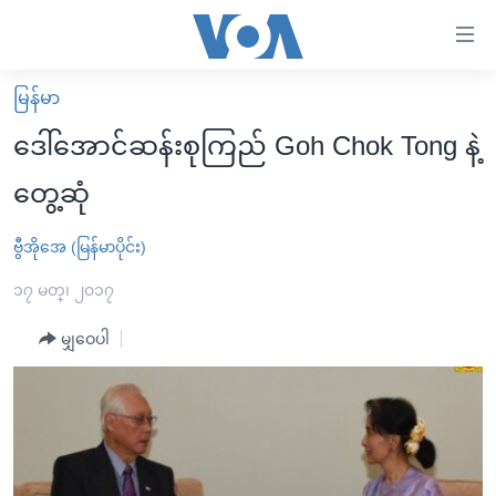
သုံး
ရ
လွယ်ကူ
မြန်မာ
မူလစာမျက်နှာ
စေ
ဒေါ်အောင်ဆန်းစုကြည် Goh Chok Tong နဲ့
မြန်မာ
သည့်
တွေ့ဆုံ
ကမ္ဘာ့သတင်းများ
Link
ဗွီဒီယို
နိုင်ငံတကာ
ဗွီအိုအေ (မြန်မာပိုင်း)
များ
သတင်းလွတ်လပ်ခွင့်
အမေရိကန်
၁၇ မတ္၊ ၂၀၁၇
ပင်မ
ရပ်ဝန်းတခု လမ်းတခု အလွန်
တရုတ်
အကြောင်းအရာ
မျှဝေပါ
သို့
အင်္ဂလိပ်စာလေ့လာမယ်
အစ္စရေး-ပါလက်စတိုင်း
ကျော်
အပတ်စဉ်ကဏ္ဍများ
အမေရိကန်သုံးအီဒီယံ
ကြည့်
ရေဒီယိုနှင့်ရုပ်သံ အချက်အလက်များ
မကြေးမုံရဲ့ အင်္ဂလိပ်စာ
ရေဒီယို
ရန်
ပင်မ
ရေဒီယို/တီဗွီအစီအစဉ်
ရုပ်ရှင်ထဲက အင်္ဂလိပ်စာ
တီဗွီ