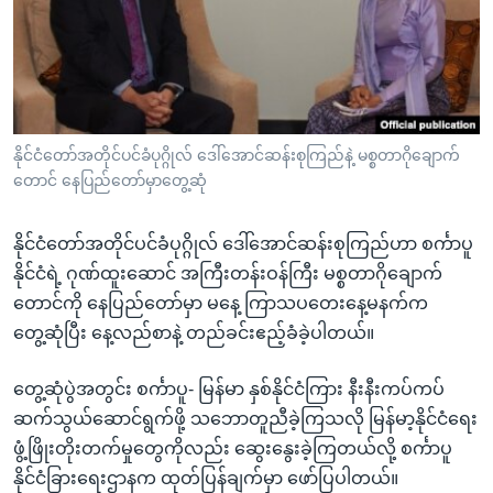
အ
သုတပဒေသာ အင်္ဂလိပ်စာ
ညွန်း
Learning English
စာမျက်နှာ
သို့
ဗွီအိုအေ လူမှုကွန်ယက်များ
ကျော်
ကြည့်
နိုင်ငံတော်အတိုင်ပင်ခံပုဂ္ဂိုလ် ဒေါ်အောင်ဆန်းစုကြည်နဲ့ မစ္စတာဂိုချောက်
တောင် နေပြည်တော်မှာတွေ့ဆုံ
ရန်
ဘာသာစကားများ
ရှာဖွေ
နိုင်ငံတော်အတိုင်ပင်ခံပုဂ္ဂိုလ် ဒေါ်အောင်ဆန်းစုကြည်ဟာ စင်္ကာပူ
ရန်
နိုင်ငံရဲ့ ဂုဏ်ထူးဆောင် အကြီးတန်းဝန်ကြီး မစ္စတာဂိုချောက်
နေရာ
တောင်ကို နေပြည်တော်မှာ မနေ့ ကြာသပတေးနေ့မနက်က
သို့
တွေ့ဆုံပြီး နေ့လည်စာနဲ့ တည်ခင်းဧည့်ခံခဲ့ပါတယ်။
ကျော်
ရန်
တွေ့ဆုံပွဲအတွင်း စင်္ကာပူ- မြန်မာ နှစ်နိုင်ငံကြား နီးနီးကပ်ကပ်
ဆက်သွယ်ဆောင်ရွက်ဖို့ သဘောတူညီခဲ့ကြသလို မြန်မာ့နိုင်ငံရေး
ဖွံ့ဖြိုးတိုးတက်မှုတွေကိုလည်း ဆွေးနွေးခဲ့ကြတယ်လို့ စင်္ကာပူ
နိုင်ငံခြားရေးဌာနက ထုတ်ပြန်ချက်မှာ ဖော်ပြပါတယ်။