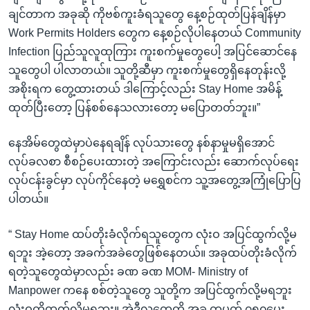
ချင်တာက အခုဆို ကိုဗစ်ကူးခံရသူတွေ နေ့စဉ်ထုတ်ပြန်ချိန်မှာ
Work Permits Holders တွေက နေ့စဉ်လိုပါနေတယ် Community
Infection ပြည်သူလူထုကြား ကူးစက်မှုတွေပေါ့ အပြင်ဆောင်နေ
သူတွေပါ ပါလာတယ်။ သူတို့ဆီမှာ ကူးစက်မှုတွေရှိနေတုန်းလို့
အစိုးရက တွေ့ထားတယ် ဒါကြောင့်လည်း Stay Home အမိန့်
ထုတ်ပြီးတော့ ပြန်စစ်နေသလားတော့ မပြောတတ်ဘူး။”
နေအိမ်တွေထဲမှာပဲနေရချိန် လုပ်သားတွေ နစ်နာမှုမရှိအောင်
လုပ်ခလစာ စီစဉ်ပေးထားတဲ့ အကြောင်းလည်း ဆောက်လုပ်ရေး
လုပ်ငန်းခွင်မှာ လုပ်ကိုင်နေတဲ့ မရွှေစင်က သူ့အတွေ့အကြုံပြောပြ
ပါတယ်။
“ Stay Home ထပ်တိုးခံလိုက်ရသူတွေက လုံးဝ အပြင်ထွက်လို့မ
ရဘူး အဲ့တော့ အခက်အခဲတွေဖြစ်နေတယ်။ အခုထပ်တိုးခံလိုက်
ရတဲ့သူတွေထဲမှာလည်း ခဏ ခဏ MOM- Ministry of
Manpower ကနေ စစ်တဲ့သူတွေ သူတို့က အပြင်ထွက်လို့မရဘူး
လုံးဝကိုထွက်လို့မရဘူး။ အဲ့ဒီ့လူတွေကို အခု တပတ် ၇၅၀ပေး