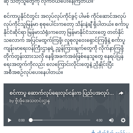
ဆို သိတဲ့သူတွေကို လိုက်ဝယ်ပေးနေကြတယ်။”
စင်ကာပူနိုင်ငံတွင်း အလုပ်လုပ်ကိုင်ခွင့် ပါမစ် ကိုင်ဆောင်အလုပ်
လုပ်ကိုင်သူမြန်မာ စုစုပေါင်းကတော့ သိန်းနဲ့ချီ ရှိပါတယ်။ စင်္ကာပူ
နိုင်ငံဆိုင်ရာ မြန်မာသံရုံးကတော့ မြန်မာနိုင်ငံသားတွေ တတ်နိုင်
သလောက် အပြင်မထွက်ကြဖို့၊ လူစုလူဝေးရှောင်ကြဖို့နဲ့ စင်္ကာပူ
ကျန်းမာရေးဝန်ကြီးဌာနရဲ့ ညွှန်ကြားချက်တွေကို လိုက်နာကြဖို့
တိုက်တွန်းထားသလို နေဖို့အခက်အခဲဖြစ်နေသူတွေ နေရပ်ပြန်
ရေးအတွက်ကိုလည်း လေကြောင်းလိုင်းတွေနဲ့ ညှိနှိုင်းပြီး
အစီအစဉ်လုပ်ပေးနေပါတယ်။
စင်ကာပူ ဆောက်လုပ်ရေးလုပ်ငန်းက ပြည်ပအလုပ်သမားတွေ နေအိမ်မှာနေဖို့အမိန့် ၁၄ ရက် ထပ်တိုး
by
ဗွီအိုအေသတင်းဌာန
No media source currently available
0:00
4:00