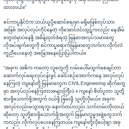
ထားတယ်။”
စင်ကာပူနိုင်ငံက သယ်ယူပို့ဆောင်ရေးမှာ မရှိမဖြစ်လုပ်သား
အဖြစ် အလုပ်လုပ်ကိုင်နေတဲ့ ကိုအောင်ဝင်းထွဋ်ကလည်း နေအိမ်
တွေထဲမှာပဲနေဖို့ အမိန့်ထုတ်ခံရတဲ့ မြန်မာအလုပ်သမားတွေ
လိုအပ်ချက်တွေကို စင်ကာပူရောက်မြန်မာတွေဘက်က လိုက်လံ
ကူညီပေးနေတဲ့ အခြေအနေပြောပြပါတယ်။
“အခုက အဓိက ကတော့ လူတွေကို လမ်းပေါ်မထွက်စေချင်တာ
ဆောက်လုပ်ရေးလုပ်ငန်းခွင် ခေါင်းစဉ်အောက်ကနေ အလုပ်လုပ်
နေကြတဲ့ ကျနော်တို့ မြန်မာတွေက CIVIL Engineering ဆိုက်တွေ
မှာ အလုပ်လုပ်နေကြတာအများကြီးပဲ ။ ကျနော် စိတ်ပူတာ သူတို့
စားဖို့သောက်ဖို့အတွက် ဝယ်ဖို့ ခြမ်းဖို့ သူတို့လိုမယ်။ အခုက
အလုပ်လည်းမသွားရဘူး နောက်ထပ်လည်း သက်တမ်းတိုးတယ်
ဆိုတော့ သူတို့စားဖို့သောက်ဖို့အတွက် မြန်မာလူမှုအဖွဲ့တွေဘက်
ကလည်း လိုက်လုပ်ပေးနေကြတယ်။ ကျနော်တို့လိုပေါ့ဗျာ အခု