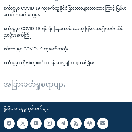
စင်္ကာပူမှာ COVID-19 ကူးစက်သူနိုင်ငံခြားသားများလာတာကြောင့် မြန်မာ
တွေပါ အခက်တွေ့နေ
စင်္ကာပူမှာ COVID-19 ဖြစ်ပြီး ပြန်ကောင်းလာတဲ့ မြန်မာအမျိုးသမီး အိမ်
ငှားဖို့အခက်ကြုံ
စင်ကာပူမှာ COVID-19 ကူးစက်သူတိုး
စင်္ကာပူမှာ ကိုဗစ်ကူးစက်သူ မြန်မာလူမျိုး ၁၄၀ ခန့်ရှိနေ
အခြားဖတ်ရှုစရာများ
ဗွီအိုအေ လူမှုကွန်ယက်များ