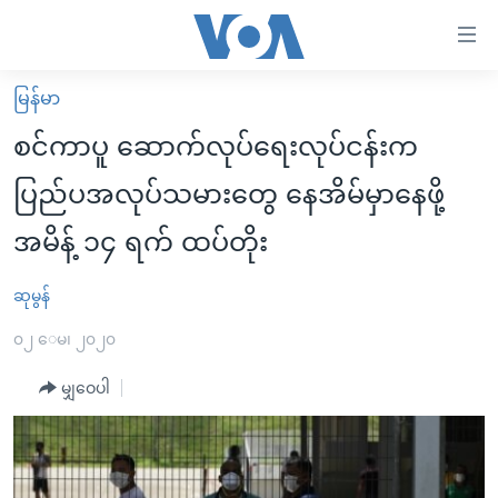
သုံး
ရ
လွယ်ကူ
မြန်မာ
မူလစာမျက်နှာ
စေ
စင်ကာပူ ဆောက်လုပ်ရေးလုပ်ငန်းက
မြန်မာ
သည့်
ပြည်ပအလုပ်သမားတွေ နေအိမ်မှာနေဖို့
ကမ္ဘာ့သတင်းများ
Link
အမိန့် ၁၄ ရက် ထပ်တိုး
ဗွီဒီယို
နိုင်ငံတကာ
များ
သတင်းလွတ်လပ်ခွင့်
အမေရိကန်
ပင်မ
ဆုမွန်
ရပ်ဝန်းတခု လမ်းတခု အလွန်
တရုတ်
အကြောင်းအရာ
၀၂ ေမ၊ ၂၀၂၀
သို့
အင်္ဂလိပ်စာလေ့လာမယ်
အစ္စရေး-ပါလက်စတိုင်း
ကျော်
မျှဝေပါ
အပတ်စဉ်ကဏ္ဍများ
အမေရိကန်သုံးအီဒီယံ
ကြည့်
ရေဒီယိုနှင့်ရုပ်သံ အချက်အလက်များ
မကြေးမုံရဲ့ အင်္ဂလိပ်စာ
ရေဒီယို
ရန်
ပင်မ
ရေဒီယို/တီဗွီအစီအစဉ်
ရုပ်ရှင်ထဲက အင်္ဂလိပ်စာ
တီဗွီ