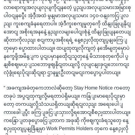
လာရောကျအလုပျလုပျကိုငျနတေဲ့ ပွညျပအလုပျသမားအမြားစု
ပါဝငျနပွေီး အဲ့ဒီ့အထဲ မွနျမာအလုပျသမား ၁၄၀-ဝနျးကငြျလ
ညျး ကူးစကျခံနရေတာပါ။ အဲ့ဒီကူးစကျမှုတှကေို ထိနျးခြုပျနိုငျ
အောငျ အစိုးရအနနေဲ့ နညျးလမျးပေါငျးစုံနဲ့ ထိနျးခြုပျနတေယျ
ဆိုတာကိုလညျး စငျကာပူအစိုးရရဲ့ နေ့စဉျလိုထုတျပွနျခကြျ
တှမှော ပွောထားပါတယျ။ ထပျထုတျလိုကျတဲ့ နအေိမျတှမှောပဲ
နကွေဖို့အမိန့ျက ပွငျပမှာနထေိုငျသူတှနေဲ့ မိသားစုတှကေိုပါ ပွ
နျစိစဈမယ့ျသဘောဖွဈနိုငျတယျလို့ လုပျငနျးခှငျဘေးကငျး
လုံခွုံရေးပိုငျးဆိုငျရာ ဌာနမှူးဦးတငျမငျးကပွောပွပါတယျ။
“ အခကျအခဲတှကေဘာလဲဆိုတော့ Stay Home Notice ကတော့
တခုပဲ အပွငျထှကျလို့မရတာပဲရှိမယျ။ ကနြျးမာရေးပိုငျးမှာ
တော့ တကယျလို့သံသယရှိတယျဆိုရငျလညျး အရေးပေါျ
ကားခေါျပွီး ခကြျခငြျးသှားလို့ရအောငျစီစဉျထားပါတယျ။
ကနြောျတခုပွောခငြျတာက အခုဆို ကိုဗဈကူးခံရသူတှေ နေ့
စဉျထုတျပွနျခြိနျမှာ Work Permits Holders တှကေ နေ့စဉျလို