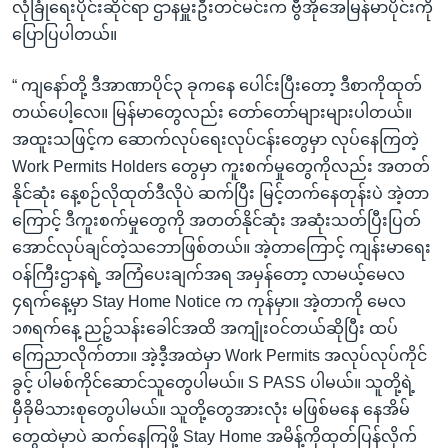
လုံခြုံရေးပိုင်းဆိုင်ရာ ဌာနမှူးဦးတင်မင်းက ဗွီအိုအေမြန်မာပိုင်းကို
ပြောပြပါတယ်။
“ ကျနော်တို့ ဒီအာဏာပိုင်၃ ခုကနေ ပေါင်းပြီးတော့ ဒီစာကိုထုတ်
တယ်ပေါ့လေ။ မြန်မာတွေလည်း တော်တော်များများပါတယ်။
အထူးသဖြင့်က ဆောက်လုပ်ရေးလုပ်ငန်းတွေမှာ လုပ်နေကြတဲ့
Work Permits Holders တွေမှာ ကူးစက်မှုတွေကိုလည်း အတတ်
နိုင်ဆုံး နေ့စဉ်လိုထုတ်ဒီလိုပဲ ဆက်ပြီး မြင့်တက်နေတုန်းပဲ အဲ့တာ
ကြောင့် ဒီကူးစက်မှုတွေကို အတတ်နိုင်ဆုံး အဆုံးသတ်ပြီးပြတ်
အောင်လုပ်ချင်တဲ့သဘောဖြစ်တယ်။ အဲ့တာကြောင့် ကျန်းမာရေး
ဝန်ကြီးဌာနရဲ့ အကြံပေးချက်အရ အမှန်တော့ လာမယ့်မေလ
၄ရက်နေ့မှာ Stay Home Notice က ကုန်မှာ။ အဲ့တာကို မေလ
၁၈ရက်နေ့ ညဉ့်သန်းခေါင်အထိ အကျုံးဝင်တယ်ဆိုပြီး ထပ်
ကြေညာလိုက်တာ။ အဲ့ဒီ့အထဲမှာ Work Permits အလုပ်လုပ်ကိုင်
ခွင့် ပါမစ်ကိုင်ဆောင်သူတွေပါမယ်။ S PASS ပါမယ်။ သူတို့ရဲ့
မှီခိုမိသားစုတွေပါမယ်။ သူတို့တွေအားလုံး မဖြစ်မနေ နေအိမ်
တွေထဲမှာပဲ ဆက်နေကြဖို့ Stay Home အမိန့်ကိုထုတ်ပြန်လိုက်