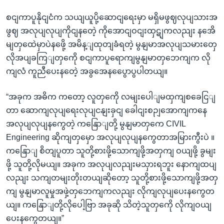
စငျကာပူနိုငျငံက သယျယူပို့ဆောငျရေးမှာ မရှိမဖွဈလုပျသားအ
ဖွဈ အလုပျလုပျကိုငျနတေဲ့ ကိုအောငျဝငျးထှဋျကလညျး နအေိ
မျတှထေဲမှာပဲနဖေို့ အမိန့ျထုတျခံရတဲ့ မွနျမာအလုပျသမားတှေ
လိုအပျခကြျတှကေို စငျကာပူရောကျမွနျမာတှဘေကျက လို
ကျလံ ကူညီပေးနတေဲ့ အခွအေနပွေောပွပါတယျ။
“အခုက အဓိက ကတော့ လူတှကေို လမျးပေါျမထှကျစခေငြျ
တာ ဆောကျလုပျရေးလုပျငနျးခှငျ ခေါငျးစဉျအောကျကနေ
အလုပျလုပျနကွေတဲ့ ကနြောျတို့ မွနျမာတှကေ CIVIL
Engineering ဆိုကျတှမှော အလုပျလုပျနကွေတာအမြားကွီးပဲ ။
ကနြောျ စိတျပူတာ သူတို့စားဖို့သောကျဖို့အတှကျ ဝယျဖို့ ခွမျး
ဖို့ သူတို့လိုမယျ။ အခုက အလုပျလညျးမသှားရဘူး နောကျထပျ
လညျး သကျတမျးတိုးတယျဆိုတော့ သူတို့စားဖို့သောကျဖို့အတှ
ကျ မွနျမာလူမှုအဖှဲ့တှဘေကျကလညျး လိုကျလုပျပေးနကွေတ
ယျ။ ကနြောျတို့လိုပေါ့ဗြာ အခုဆို သိတဲ့သူတှကေို လိုကျဝယျ
ပေးနကွေတယျ။”