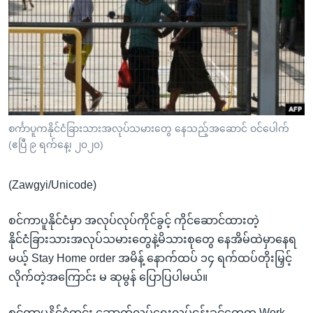
အ
သုတပဒေသာ အင်္ဂလိပ်စာ
ညွန်း
Learning English
စာမျက်နှာ
သို့
ဗွီအိုအေ လူမှုကွန်ယက်များ
ကျော်
ကြည့်
ရန်
ဘာသာစကားများ
စင်္ကာပူကနိုင်ငံခြားသားအလုပ်သမားတွေ နေသည့်အဆောင် ဝင်ပေါက်
ရှာဖွေ
(ဧပြီ ၉ ရက်နေ့၊ ၂၀၂၀)
ရန်
နေရာ
(Zawgyi/Unicode)
သို့
ကျော်
စင်ကာပူနိုင်ငံမှာ အလုပ်လုပ်ကိုင်ခွင့် ကိုင်ဆောင်ထားတဲ့
ရန်
နိုင်ငံခြားသားအလုပ်သမားတွေနဲ့မိသားစုတွေ နေအိမ်ထဲမှာနေရ
မယ့် Stay Home order အမိန့် နောက်ထပ် ၁၄ ရက်ထပ်တိုးမြှင့်
လိုက်တဲ့အကြောင်း မ ဆုမွန် ပြောပြပါမယ်။
စင်ကာပူနိုင်ငံတွင်း ဆောက်လုပ်ရေးလုပ်ငန်းခွင်တွေက Work