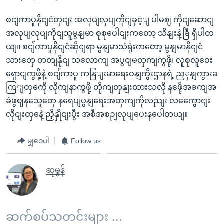
စငျကာပူနိုငျငံတှငျး အလုပျလုပျကိုငျခှင့ျ ပါမဈ ကိုငျဆောငျ
အလုပျလုပျကိုငျသူမွနျမာ စုစုပေါငျးကတော့ သိနျးနဲ့ခြီ ရှိပါတ
ယျ။ စငျ်ကာပူနိုငျငံဆိုငျရာ မွနျမာသံရုံးကတော့ မွနျမာနိုငျငံ
သားတှေ တတျနိုငျ သလောကျ အပွငျမထှကျကွဖို့၊ လူစုလူဝေး
ရှောငျကွဖို့နဲ့ စငျ်ကာပူ ကနြျးမာရေးဝနျကွီးဌာနရဲ့ ညှှနျကွားခ
ကြျတှကေို လိုကျနာကွဖို့ တိုကျတှနျးထားသလို နဖေို့အခကျအ
ခဲဖွဈနသေူတှေ နရေပျပွနျရေးအတှကျကိုလညျး လကွေောငျး
လိုငျးတှနေဲ့ ညှိနှိုငျးပွီး အစီအစဉျလုပျပေးနပေါတယျ။
မျှဝေပါ
Follow us
ဆုမွန်
ဆက်စပ်သတင်းများ ...