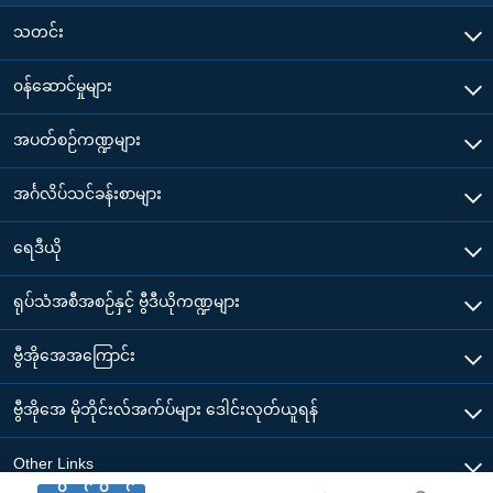
သတင်း
၀န်ဆောင်မှုများ
အပတ်စဉ်ကဏ္ဍများ
အင်္ဂလိပ်သင်ခန်းစာများ
ရေဒီယို
ရုပ်သံအစီအစဉ်နှင့် ဗွီဒီယိုကဏ္ဍများ
ဗွီအိုအေအကြောင်း
ဗွီအိုအေ မိုဘိုင်းလ်အက်ပ်များ ဒေါင်းလုတ်ယူရန်
Other Links