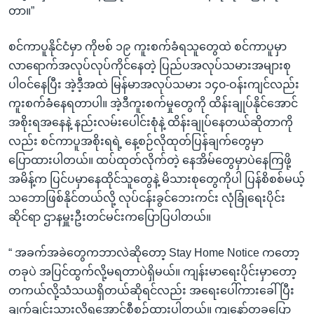
တာ။”
စင်ကာပူနိုင်ငံမှာ ကိုဗစ် ၁၉ ကူးစက်ခံရသူတွေထဲ စင်ကာပူမှာ
လာရောက်အလုပ်လုပ်ကိုင်နေတဲ့ ပြည်ပအလုပ်သမားအများစု
ပါဝင်နေပြီး အဲ့ဒီ့အထဲ မြန်မာအလုပ်သမား ၁၄၀-ဝန်းကျင်လည်း
ကူးစက်ခံနေရတာပါ။ အဲ့ဒီကူးစက်မှုတွေကို ထိန်းချုပ်နိုင်အောင်
အစိုးရအနေနဲ့ နည်းလမ်းပေါင်းစုံနဲ့ ထိန်းချုပ်နေတယ်ဆိုတာကို
လည်း စင်ကာပူအစိုးရရဲ့ နေ့စဉ်လိုထုတ်ပြန်ချက်တွေမှာ
ပြောထားပါတယ်။ ထပ်ထုတ်လိုက်တဲ့ နေအိမ်တွေမှာပဲနေကြဖို့
အမိန့်က ပြင်ပမှာနေထိုင်သူတွေနဲ့ မိသားစုတွေကိုပါ ပြန်စိစစ်မယ့်
သဘောဖြစ်နိုင်တယ်လို့ လုပ်ငန်းခွင်ဘေးကင်း လုံခြုံရေးပိုင်း
ဆိုင်ရာ ဌာနမှူးဦးတင်မင်းကပြောပြပါတယ်။
“ အခက်အခဲတွေကဘာလဲဆိုတော့ Stay Home Notice ကတော့
တခုပဲ အပြင်ထွက်လို့မရတာပဲရှိမယ်။ ကျန်းမာရေးပိုင်းမှာတော့
တကယ်လို့သံသယရှိတယ်ဆိုရင်လည်း အရေးပေါ်ကားခေါ်ပြီး
ချက်ချင်းသွားလို့ရအောင်စီစဉ်ထားပါတယ်။ ကျနော်တခုပြော