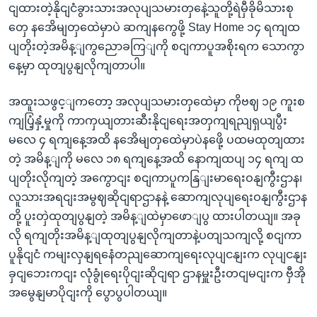
ငျထားတဲ့နိုငျငံခွားသားအလုပျသမားတှနေဲ့သူတို့ရဲမှီခိုမိသားစု
တှေ နအေိမျတှထေဲမှာပဲ ဆကျနကွေဖို့ Stay Home ၁၄ ရကျထ
ပျတိုးတဲ့အမိန့ျကွညောခကြျကို စငျကာပူအစိုးရက သောကွာ
နေ့မှာ ထုတျပွနျလိုကျတာပါ။
အထူးသဖွင့ျကတော့ အလုပျသမားတှထေဲမှာ ကိုဗဈ ၁၉ ကူးစ
ကျပြံ့နှံ့မှုကို ကာကှယျတားဆီးနိုငျရေးအတှကျရညျရှယျပွီး
မလေ ၄ ရကျနေ့အထိ နအေိမျတှထေဲမှာပဲနဖေို့ ပထမထုတျထား
တဲ့ အမိန့ျကို မလေ ၁၈ ရကျနေ့အထိ နောကျထပျ ၁၄ ရကျ ထ
ပျတိုးလိုကျတဲ့ အကွောငျး စငျကာပူကနြျးမာရေးဝနျကွီးဌာန၊
လူသားအရငျးအမွဈဆိုငျရာဌာနနဲ့ ဆောကျလုပျရေးဝနျကွီးဌာန
တို့ ပူးတှဲထုတျပွနျတဲ့ အမိန့ျထဲမှာဖောျပွ ထားပါတယျ။ အခု
လို ရကျတိုးအမိန့ျထုတျပွနျလိုကျတာနဲ့ပတျသကျလို့ စငျကာ
ပူနိုငျငံ ကမျးလှနျရနေံတညျဆောကျရေးလုပျငနျးက လုပျငနျး
ခှငျဘေးကငျး လုံခွုံရေးပိုငျးဆိုငျရာ ဌာနမှူးဦးတငျမငျးက ဗှီအို
အမွေနျမာပိုငျးကို ပွောပွပါတယျ။