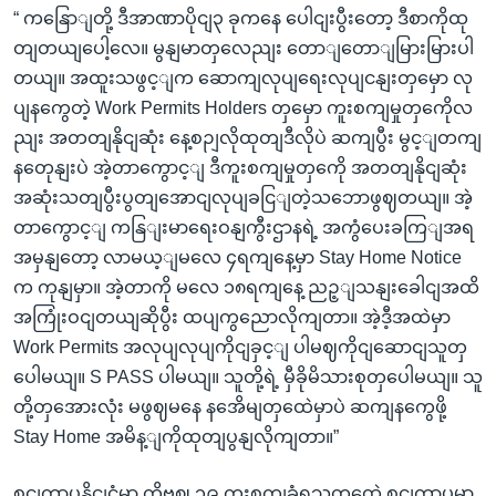
“ ကနြောျတို့ ဒီအာဏာပိုငျ၃ ခုကနေ ပေါငျးပွီးတော့ ဒီစာကိုထု
တျတယျပေါ့လေ။ မွနျမာတှလေညျး တောျတောျမြားမြားပါ
တယျ။ အထူးသဖွင့ျက ဆောကျလုပျရေးလုပျငနျးတှမှော လု
ပျနကွေတဲ့ Work Permits Holders တှမှော ကူးစကျမှုတှကေိုလ
ညျး အတတျနိုငျဆုံး နေ့စဉျလိုထုတျဒီလိုပဲ ဆကျပွီး မွင့ျတကျ
နတေုနျးပဲ အဲ့တာကွောင့ျ ဒီကူးစကျမှုတှကေို အတတျနိုငျဆုံး
အဆုံးသတျပွီးပွတျအောငျလုပျခငြျတဲ့သဘောဖွဈတယျ။ အဲ့
တာကွောင့ျ ကနြျးမာရေးဝနျကွီးဌာနရဲ့ အကွံပေးခကြျအရ
အမှနျတော့ လာမယ့ျမလေ ၄ရကျနေ့မှာ Stay Home Notice
က ကုနျမှာ။ အဲ့တာကို မလေ ၁၈ရကျနေ့ ညဉ့ျသနျးခေါငျအထိ
အကြုံးဝငျတယျဆိုပွီး ထပျကွညောလိုကျတာ။ အဲ့ဒီ့အထဲမှာ
Work Permits အလုပျလုပျကိုငျခှင့ျ ပါမဈကိုငျဆောငျသူတှ
ပေါမယျ။ S PASS ပါမယျ။ သူတို့ရဲ့ မှီခိုမိသားစုတှပေါမယျ။ သူ
တို့တှအေားလုံး မဖွဈမနေ နအေိမျတှထေဲမှာပဲ ဆကျနကွေဖို့
Stay Home အမိန့ျကိုထုတျပွနျလိုကျတာ။”
စငျကာပူနိုငျငံမှာ ကိုဗဈ ၁၉ ကူးစကျခံရသူတှထေဲ စငျကာပူမှာ