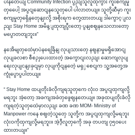
ပါနတေယျ Community Infection ပွညျသူလူထုကွား ကူးစကျမှု
တှပေေါ့ အပွငျဆောငျနသေူတှပေါ ပါလာတယျ။ သူတို့ဆီမှာ ကူး
စကျမှုတှရှေိနတေုနျးလို့ အစိုးရက တှေ့ထားတယျ ဒါကွောင့ျလ
ညျး Stay Home အမိန့ျထုတျပွီးတော့ ပွနျစဈနသေလားတော့
မပွောတတျဘူး။”
နအေိမျတှထေဲမှာပဲနရေခြိနျ လုပျသားတှေ နဈနာမှုမရှိအောငျ
လုပျခလစာ စီစဉျပေးထားတဲ့ အကွောငျးလညျး ဆောကျလုပျ
ရေးလုပျငနျးခှငျမှာ လုပျကိုငျနတေဲ့ မရှှစေငျက သူ့အတှေ့အ
ကွုံပွောပွပါတယျ။
“ Stay Home ထပျတိုးခံလိုကျရသူတှကေ လုံးဝ အပွငျထှကျလို့
မရဘူး အဲ့တော့ အခကျအခဲတှဖွေဈနတေယျ။ အခုထပျတိုးခံလို
ကျရတဲ့သူတှထေဲမှာလညျး ခဏ ခဏ MOM- Ministry of
Manpower ကနေ စဈတဲ့သူတှေ သူတို့က အပွငျထှကျလို့မရဘူး
လုံးဝကိုထှကျလို့မရဘူး။ အဲ့ဒီ့လူတှကေို အခု တပတျ ၇၅၀ပေး
ထားတယျ။”