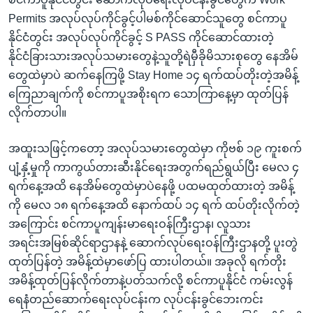
Permits အလုပ်လုပ်ကိုင်ခွင့်ပါမစ်ကိုင်ဆောင်သူတွေ စင်ကာပူ
နိုင်ငံတွင်း အလုပ်လုပ်ကိုင်ခွင့် S PASS ကိုင်ဆောင်ထားတဲ့
နိုင်ငံခြားသားအလုပ်သမားတွေနဲ့သူတို့ရဲမှီခိုမိသားစုတွေ နေအိမ်
တွေထဲမှာပဲ ဆက်နေကြဖို့ Stay Home ၁၄ ရက်ထပ်တိုးတဲ့အမိန့်
ကြေညာချက်ကို စင်ကာပူအစိုးရက သောကြာနေ့မှာ ထုတ်ပြန်
လိုက်တာပါ။
အထူးသဖြင့်ကတော့ အလုပ်သမားတွေထဲမှာ ကိုဗစ် ၁၉ ကူးစက်
ပျံ့နှံ့မှုကို ကာကွယ်တားဆီးနိုင်ရေးအတွက်ရည်ရွယ်ပြီး မေလ ၄
ရက်နေ့အထိ နေအိမ်တွေထဲမှာပဲနေဖို့ ပထမထုတ်ထားတဲ့ အမိန့်
ကို မေလ ၁၈ ရက်နေ့အထိ နောက်ထပ် ၁၄ ရက် ထပ်တိုးလိုက်တဲ့
အကြောင်း စင်ကာပူကျန်းမာရေးဝန်ကြီးဌာန၊ လူသား
အရင်းအမြစ်ဆိုင်ရာဌာနနဲ့ ဆောက်လုပ်ရေးဝန်ကြီးဌာနတို့ ပူးတွဲ
ထုတ်ပြန်တဲ့ အမိန့်ထဲမှာဖော်ပြ ထားပါတယ်။ အခုလို ရက်တိုး
အမိန့်ထုတ်ပြန်လိုက်တာနဲ့ပတ်သက်လို့ စင်ကာပူနိုင်ငံ ကမ်းလွန်
ရေနံတည်ဆောက်ရေးလုပ်ငန်းက လုပ်ငန်းခွင်ဘေးကင်း