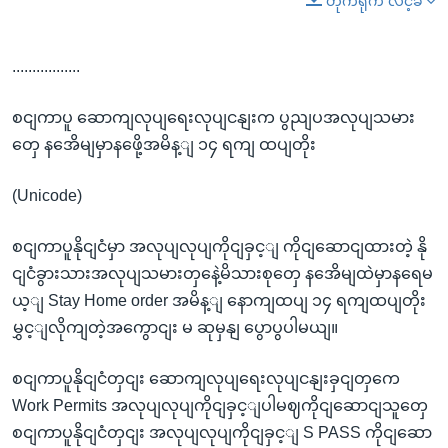
တိုက်ရိုက် လင့်ခ်
.................
စငျကာပူ ဆောကျလုပျရေးလုပျငနျးက ပွညျပအလုပျသမား
တှေ နအေိမျမှာနဖေို့အမိန့ျ ၁၄ ရကျ ထပျတိုး
(Unicode)
စငျကာပူနိုငျငံမှာ အလုပျလုပျကိုငျခှင့ျ ကိုငျဆောငျထားတဲ့ နို
ငျငံခွားသားအလုပျသမားတှနေဲ့မိသားစုတှေ နအေိမျထဲမှာနရေမ
ယ့ျ Stay Home order အမိန့ျ နောကျထပျ ၁၄ ရကျထပျတိုး
မွှင့ျလိုကျတဲ့အကွောငျး မ ဆုမှနျ ပွောပွပါမယျ။
စငျကာပူနိုငျငံတှငျး ဆောကျလုပျရေးလုပျငနျးခှငျတှကေ
Work Permits အလုပျလုပျကိုငျခှင့ျပါမဈကိုငျဆောငျသူတှေ
စငျကာပူနိုငျငံတှငျး အလုပျလုပျကိုငျခှင့ျ S PASS ကိုငျဆော