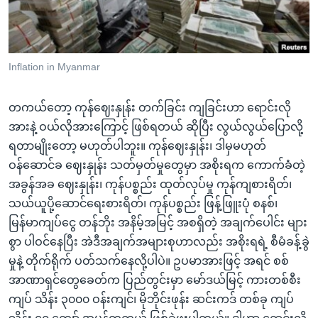
Inflation in Myanmar
တကယ်တော့ ကုန်ဈေးနှုန်း တက်ခြင်း ကျခြင်းဟာ ရောင်းလို
အားနဲ့ ဝယ်လိုအားကြောင့် ဖြစ်ရတယ် ဆိုပြီး လွယ်လွယ်ပြောလို့
ရတာမျိုးတော့ မဟုတ်ပါဘူး။ ကုန်ဈေးနှုန်း၊ ဒါမှမဟုတ်
ဝန်ဆောင်ခ ဈေးနှုန်း သတ်မှတ်မှုတွေမှာ အစိုးရက ကောက်ခံတဲ့
အခွန်အခ ဈေးနှုန်း၊ ကုန်ပစ္စည်း ထုတ်လုပ်မှု ကုန်ကျစားရိတ်၊
သယ်ယူပို့ဆောင်ရေးစားရိတ်၊ ကုန်ပစ္စည်း ဖြန့်ဖြူးပုံ စနစ်၊
မြန်မာကျပ်ငွေ တန်ဘိုး အနိမ့်အမြင့် အစရှိတဲ့ အချက်ပေါင်း များ
စွာ ပါဝင်နေပြီး အဲဒီအချက်အများစုဟာလည်း အစိုးရရဲ့ စီမံခန့်ခွဲ
မှုနဲ့ တိုက်ရိုက် ပတ်သက်နေလို့ပါပဲ။ ဥပမာအားဖြင့် အရင် စစ်
အာဏာရှင်တွေခေတ်က ပြည်တွင်းမှာ မော်ဒယ်မြင့် ကားတစ်စီး
ကျပ် သိန်း ၃၀၀၀ ဝန်းကျင်၊ မိုဘိုင်းဖုန်း ဆင်းကဒ် တစ်ခု ကျပ်