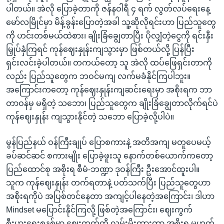
ပါတယ်။ အဲလို ပြောခဲ့တာကို ဇန်နဝါရီ ၄ ရက် လွတ်လပ်ရေးနေ့
မော်လမြိုင်မှာ မိန့်ခွန်းပြောတဲ့အခါ သူ့ဆိုလိုရင်းဟာ ပြည်သူတွေ
ကို ဟင်းတစ်မယ်ထဲစား၊ ချိုးခြံချွေတာပြီး ပိုလျှံတဲ့ငွေကို ရင်းနှီး
မြှုပ်နှံကြရင် ကုန်ဈေးနှုန်းကျသွားမှာ ဖြစ်တယ်လို့ ပြန်ပြီး
ရှင်းလင်းခဲ့ပါတယ်။ တကယ်တော့ သူ အဲလို ထပ်ဖြေရှင်းတာကို
လည်း ပြည်သူတွေက ဘဝင်မကျ လက်မခံနိုင်ကြပါဘူး။
အကြောင်းကတော့ ကုန်ဈေးနှုန်းကျဆင်းရေးမှာ အစိုးရက ဘာ
တာဝန်မှ မရှိတဲ့ သဘော၊ ပြည်သူတွေက ချိုးခြံချွေတာလိုက်ရင်ပဲ
ကုန်ဈေးနှုန်း ကျသွားနိုင်တဲ့ သဘော ပြောခဲ့လို့ပါပဲ။
မွန်ပြည်နယ် ဝန်ကြီးချုပ် ပြောစကားနဲ့ အတိအကျ မတူပေမယ့်
ခပ်ဆင်ဆင် စကားမျိုး ပြောခဲ့ဖူးသူ နောက်တစ်ယောက်ကတော့
ပြည်ထောင်စု အစိုးရ စီမံ-ဘဏ္ဍာ ဒုဝန်ကြီး ဦးအောင်ထူးပါ။
သူက ကုန်ဈေးနှုန်း တက်ရတာနဲ့ ပတ်သက်ပြီး ပြည်သူတွေဟာ
အစိုးရကိုပဲ အပြစ်တင်နေတာ အကျင့်ပါနေတဲ့အကြောင်း၊ ဒါဟာ
Mindset မပြောင်းနိုင်ကြလို့ ဖြစ်တဲ့အကြောင်း၊ ဈေးကွက်
စီးပွားရေးစနစ်မှာ ဈေးကွက်ကို လွှမ်းမိုးထားတာ အစိုးရ မဟုတ်