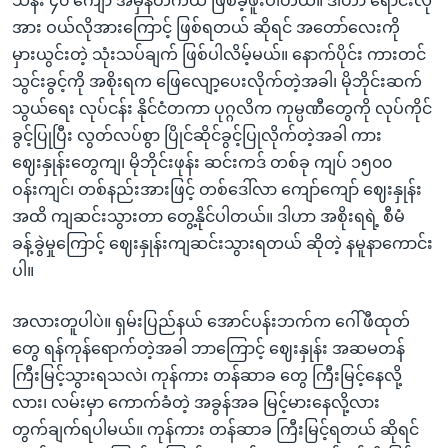
သိန်း ၄၀ ကျော် အမှန်တကယ် ဖြစ်ခဲ့ဖူးပါတယ်။ ဒါဟာ ရောင်းလို
အား ဝယ်လိုအားကြောင့် ဖြစ်ရတယ် ဆိုရင် အတော်လေးကို
မှားယွင်းတဲ့ သုံးသပ်ချက် ဖြစ်ပါလိမ့်မယ်။ နောက်ပိုင်း ကားတင်
သွင်းခွင့်ကို အစိုးရက ဖြေလျော့ပေးလိုက်တဲ့အခါ၊ မိုဘိုင်းဆက်
သွယ်ရေး လုပ်ငန်း နိုင်ငံတကာ ပုဂ္ဂလိက ကုမ္ပဏီတွေကို လုပ်ကိုင်
ခွင့်ပြုပြီး လွတ်လပ်စွာ ပြိုင်ဆိုင်ခွင့်ပြုလိုက်တဲ့အခါ ကား
ဈေးနှုန်းတွေကျ၊ မိုဘိုင်းဖုန်း ဆင်းကဒ် တစ်ခု ကျပ် ၁၅၀၀
ဝန်းကျင်၊ တစ်နည်းအားဖြင့် တစ်ဒေါ်လာ ကျော်ကျော် ဈေးနှုန်း
အထိ ကျဆင်းသွားတာ တွေ့နိုင်ပါတယ်။ ဒါဟာ အစိုးရရဲ့ စီမံ
ခန့်ခွဲမှုကြောင့် ဈေးနှုန်းကျဆင်းသွားရတယ် ဆိုတဲ့ နမူနာကောင်း
ပါ။
အလားတူပါပဲ။ ရှမ်းပြည်နယ် အောင်ပန်းဘက်က ဂေါ်ဖီထုတ်
တွေ ရန်ကုန်ရောက်တဲ့အခါ ဘာကြောင့် ဈေးနှုန်း အဆမတန်
ကြီးမြင့်သွားရသလဲ၊ ကုန်ကား တန်ဆာခ တွေ ကြီးမြင့်နေလို့
လား၊ လမ်းမှာ ကောက်ခံတဲ့ အခွန်အခ မြင့်မားနေလို့လား
တွက်ချက်ရပါမယ်။ ကုန်ကား တန်ဆာခ ကြီးမြင့်ရတယ် ဆိုရင်