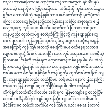
လည်း ဘာအကြောင်းကြောင့်လဲ၊ ကုန်ကားအတွက် ရင်းနှီးမြှပ်
နှံထားတဲ့ တန်ဘိုးက မြင့်နေလို့လား၊ အဲဒီလိုဆို ကုန်ကားတင်သွင်း
ခွင့်မှာ ကောက်ခံတဲ့ အခွန်နှုန်းထား၊ မော်တော်ယာဉ် မှတ်ပုံတင်
ကြေး စတာတွေ မြင့်နေလို့လား ပြန်ဆန်းစစ်ပြီး အစိုးရက ဖြေ
လျော့မှုတွေ လုပ်ပေးရပါမယ်။ နောက်ထပ် ပြသနာ တစ်ခုက
ကုန်ပစ္စည်း ထုတ်လုပ်မှု စားရိတ်ကြီးမြင့်လို့ ကုန်ဈေးနှုန်းတွေ
တက်ရတာပါ။ ကုန်ပစ္စည်း ထုတ်လုပ်သူတွေဟာ အစိုးရ အခွန်
အခကြောင့် ကုန်ကြမ်းတွေကို ဈေးကြီးပေး ဝယ်နေရသလား၊
လျှပ်စစ်မရလို့ မီးစက်မောင်းပြီး ထုတ်လုပ်နေရသလား၊ အစရှိတဲ့
ပြသနာပေါင်းစုံကို အစိုးရက လေ့လာဆန်းစစ်နေရပါမယ်။ အဲလို
ပြသနာတွေ ရှိနေရင် အခွန်အခ လျော့ချတာ၊ လျှပ်စစ်မီးရအောင်
လုပ်ပေးတာ စီစဉ်ပေးနိုင်ခဲ့ရင် ကုန်ပစ္စည်း ထုတ်လုပ်စားရိတ် ကျ
ပြီး ကုန်ဈေးနှုန်းလည်း တည်ငြိမ်ပါလိမ့်မယ်။ နောက်ပြသနာကြီး
တစ်ခုက မြန်မာကျပ်ငွေ တည်ငြိမ်ရေးပါ။ ဒါက အစိုးရနဲ့
တိုက်ရိုက်သက်ဆိုင်ပါတယ်။ အစိုးရက မြန်မာကျပ်ငွေ တည်ငြိမ်
အောင် မထိန်းနိုင်ရင် ကျပ်ငွေတန်ဘိုးကျ၊ ဒေါ်လာ အပါအဝင်
နိုင်ငံခြားငွေ တန်ဘိုးတက်ပြီး ကုန်ကြမ်းပစ္စည်း ဈေးနှုန်းတက်