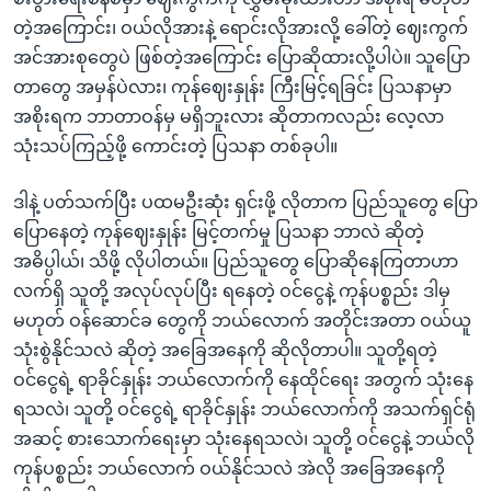
တဲ့အကြောင်း၊ ဝယ်လိုအားနဲ့ ရောင်းလိုအားလို့ ခေါ်တဲ့ ဈေးကွက်
အင်အားစုတွေပဲ ဖြစ်တဲ့အကြောင်း ပြောဆိုထားလို့ပါပဲ။ သူပြော
တာတွေ အမှန်ပဲလား၊ ကုန်ဈေးနှုန်း ကြီးမြင့်ရခြင်း ပြသနာမှာ
အစိုးရက ဘာတာဝန်မှ မရှိဘူးလား ဆိုတာကလည်း လေ့လာ
သုံးသပ်ကြည့်ဖို့ ကောင်းတဲ့ ပြသနာ တစ်ခုပါ။
ဒါနဲ့ ပတ်သက်ပြီး ပထမဦးဆုံး ရှင်းဖို့ လိုတာက ပြည်သူတွေ ပြော
ပြောနေတဲ့ ကုန်ဈေးနှုန်း မြင့်တက်မှု ပြသနာ ဘာလဲ ဆိုတဲ့
အဓိပ္ပါယ်၊ သိဖို့ လိုပါတယ်။ ပြည်သူတွေ ပြောဆိုနေကြတာဟာ
လက်ရှိ သူတို့ အလုပ်လုပ်ပြီး ရနေတဲ့ ဝင်ငွေနဲ့ ကုန်ပစ္စည်း ဒါမှ
မဟုတ် ဝန်ဆောင်ခ တွေကို ဘယ်လောက် အတိုင်းအတာ ဝယ်ယူ
သုံးစွဲနိုင်သလဲ ဆိုတဲ့ အခြေအနေကို ဆိုလိုတာပါ။ သူတို့ရတဲ့
ဝင်ငွေရဲ့ ရာခိုင်နှုန်း ဘယ်လောက်ကို နေထိုင်ရေး အတွက် သုံးနေ
ရသလဲ၊ သူတို့ ဝင်ငွေရဲ့ ရာခိုင်နှုန်း ဘယ်လောက်ကို အသက်ရှင်ရုံ
အဆင့် စားသောက်ရေးမှာ သုံးနေရသလဲ၊ သူတို့ ဝင်ငွေနဲ့ ဘယ်လို
ကုန်ပစ္စည်း ဘယ်လောက် ဝယ်နိုင်သလဲ အဲလို အခြေအနေကို