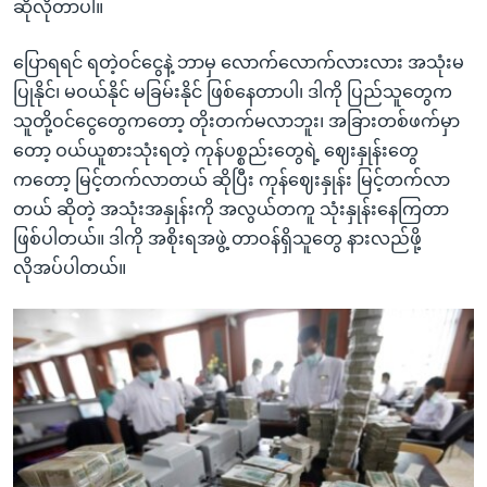
ဆိုလိုတာပါ။
ပြောရရင် ရတဲ့ဝင်ငွေနဲ့ ဘာမှ လောက်လောက်လားလား အသုံးမ
ပြုနိုင်၊ မဝယ်နိုင် မခြမ်းနိုင် ဖြစ်နေတာပါ၊ ဒါကို ပြည်သူတွေက
သူတို့ဝင်ငွေတွေကတော့ တိုးတက်မလာဘူး၊ အခြားတစ်ဖက်မှာ
တော့ ဝယ်ယူစားသုံးရတဲ့ ကုန်ပစ္စည်းတွေရဲ့ ဈေးနှုန်းတွေ
ကတော့ မြင့်တက်လာတယ် ဆိုပြီး ကုန်ဈေးနှုန်း မြင့်တက်လာ
တယ် ဆိုတဲ့ အသုံးအနှုန်းကို အလွယ်တကူ သုံးနှုန်းနေကြတာ
ဖြစ်ပါတယ်။ ဒါကို အစိုးရအဖွဲ့ တာဝန်ရှိသူတွေ နားလည်ဖို့
လိုအပ်ပါတယ်။