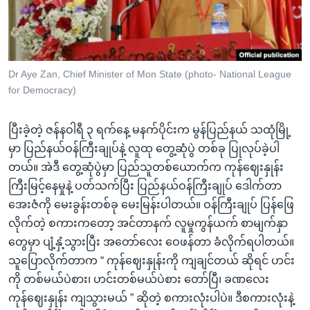
အ
သုတပဒေသာ အင်္ဂလိပ်စာ
ညွန်း
Learning English
စာမျက်နှာ
သို့
ဗွီအိုအေ လူမှုကွန်ယက်များ
Dr Aye Zan, Chief Minister of Mon State (photo- National League
ကျော်
for Democracy)
ကြည့်
ရန်
ဘာသာစကားများ
ပြီးခဲ့တဲ့ ဇန်နဝါရီ ၃ ရက်နေ့ မနက်ပိုင်းက မွန်ပြည်နယ် သထုံမြို့
ရှာဖွေ
မှာ ပြည်နယ်ဝန်ကြီးချုပ်နဲ့ လူထု တွေ့ဆုံပွဲ တစ်ခု ပြုလုပ်ခဲ့ပါ
ရန်
တယ်။ အဲဒီ တွေ့ဆုံပွဲမှာ ပြည်သူတစ်ယောက်က ကုန်ဈေးနှုန်း
နေရာ
ကြီးမြင့်နေမှုနဲ့ ပတ်သက်ပြီး ပြည်နယ်ဝန်ကြီးချုပ် ဒေါက်တာ
သို့
အေးဇံကို မေးခွန်းတစ်ခု မေးမြန်းပါတယ်။ ဝန်ကြီးချုပ် ပြန်ဖြေ
ကျော်
လိုက်တဲ့ စကားကတော့ အင်တာနက် လူမှုကွန်ယက် စာမျက်နှာ
ရန်
တွေမှာ ပျံ့နှံ့သွားပြီး အတော်လေး ဝေဖန်တာ ခံလိုက်ရပါတယ်။
သူပြောလိုက်တာက “ ကုန်ဈေးနှုန်းကို ကျချင်တယ် ဆိုရင် ဟင်း
ကို တစ်မယ်ပဲစား၊ ဟင်းတစ်မယ်ပဲစား တော်ပြီ၊ ခဏလေး
ကုန်ဈေးနှုန်း ကျသွားမယ် ” ဆိုတဲ့ စကားလုံးပါပဲ။ ဒီစကားလုံးနဲ့