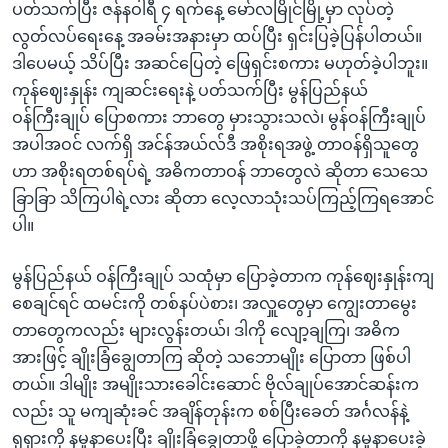
ပတ်သက်ပြီး ဇန်နဝါရီ ၄ ရက်နေ့ မော်လမြိုင်မြို့မှာ လုပ်တဲ့
လွတ်လပ်ရေးနေ့ အခမ်းအနားမှာ ထပ်ပြီး ရှင်းပြခဲ့ပြန်ပါတယ်။
ဒါပေမယ့် သိပ်ပြီး အဆင်ပြေတဲ့ ဖြေရှင်းစကား မဟုတ်ခဲ့ပါဘူး။
ကုန်ဈေးနှုန်း ကျဆင်းရေးနဲ့ ပတ်သက်ပြီး မွန်ပြည်နယ်
ဝန်ကြီးချုပ် ပြောစကား ဘာတွေ မှားသွားသလဲ၊ မွန်ဝန်ကြီးချုပ်
အပါအဝင် လက်ရှိ အင်န်အယ်လ်ဒီ အစိုးရအဖွဲ့ တာဝန်ရှိသူတွေ
ဟာ အစိုးရတစ်ရပ်ရဲ့ အဓိကတာဝန် ဘာတွေလဲ ဆိုတာ သေသေ
ခြာခြာ သိကြပါရဲ့လား ဆိုတာ လေ့လာသုံးသပ်ကြည့်ကြရအောင်
ပါ။
မွန်ပြည်နယ် ဝန်ကြီးချုပ် သထုံမှာ ပြောခဲ့တာက ကုန်ဈေးနှုန်းကျ
စေချင်ရင် ထမင်းကို တစ်နပ်ပဲစား၊ အလှူတွေမှာ ကျွေးတာမွေး
တာတွေကလည်း များလွန်းတယ်၊ ဒါကို လျော့ချကြ၊ အဓိက
အားဖြင့် ချိုးခြံချွေတာကြ ဆိုတဲ့ သဘောမျိုး ပြောတာ ဖြစ်ပါ
တယ်။ ဒါမျိုး အမျိုးသားခေါင်းဆောင် ဗိုလ်ချုပ်အောင်ဆန်းက
လည်း သူ မကျဆုံးခင် အချိန်တုန်းက စစ်ပြီးခေတ် အင်္ဂလန်နဲ့
ရုရှားကို နမူနာပေးပြီး ချိုးခြံချွေတာဖို့ ပြောခဲ့တာကို နမူနာပေးခဲ့