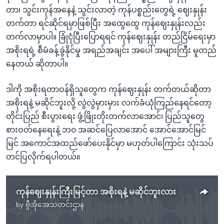
တာ၊ သွင်းကုန်အနေနဲ့ သွင်းလာတဲ့ ကုန်ပစ္စည်းတွေရဲ့ ဈေးနှုန်း
တက်တာ ရင်ဆိုင်ရမှာဖြစ်ပြီး အထွေထွေ ကုန်ဈေးနှုန်းလည်း
တက်လာမှာပါ။ ခြုံငုံပြီးပြောရရင် ကုန်ဈေးနှုန်း တည်ငြိမ်ရေးမှာ
အစိုးရရဲ့ စီမံခန့်ခွဲနိုင်မှု အရည်အချင်း အပေါ် အများကြီး မူတည်
နေတယ် ဆိုတာပါ။
ဒါကို အစိုးရတာဝန်ရှိသူတွေက ကုန်ဈေးနှုန်း တက်တယ်ဆိုတာ
အစိုးရနဲ့ မဆိုင်ဘူးလို့ လွဲလွဲမှားမှား လက်ခံယုံကြည်နေရင်တော့
တိုင်းပြည် စီးပွားရေး ဖွံ့ဖြိုးတိုးတက်လာအောင်၊ ပြည်သူတွေ
စားဝတ်နေရေးနဲ့ ဘ၀ အဆင်ပြေလာအောင် အောင်အောင်မြင်
မြင် အကောင်အထည်ဖော်ပေးနိုင်မှာ မဟုတ်ပါကြောင်း သုံးသပ်
တင်ပြလိုက်ရပါတယ်။
ကုန်ဈေးနှုန်းကြီးမြင့်တာ အစိုးရနဲ့ မဆိုင်ဘူးလား
by
ဗွီအိုအေသတင်းဌာန
No media source currently available