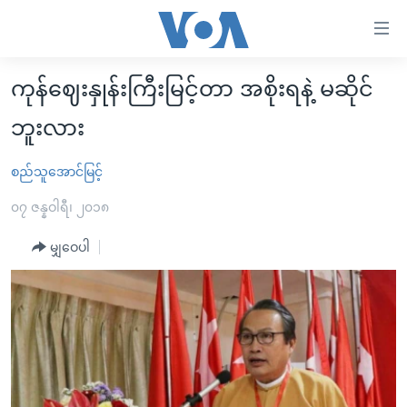
သုံး
ရ
လွယ်ကူ
ကုန်ဈေးနှုန်းကြီးမြင့်တာ အစိုးရနဲ့ မဆိုင်
မူလစာမျက်နှာ
စေ
ဘူးလား
မြန်မာ
သည့်
ကမ္ဘာ့သတင်းများ
စည်သူအောင်မြင့်
Link
ဗွီဒီယို
နိုင်ငံတကာ
များ
၀၇ ဇန္နဝါရီ၊ ၂၀၁၈
သတင်းလွတ်လပ်ခွင့်
အမေရိကန်
ပင်မ
မျှဝေပါ
ရပ်ဝန်းတခု လမ်းတခု အလွန်
တရုတ်
အကြောင်းအရာ
သို့
အင်္ဂလိပ်စာလေ့လာမယ်
အစ္စရေး-ပါလက်စတိုင်း
ကျော်
အပတ်စဉ်ကဏ္ဍများ
အမေရိကန်သုံးအီဒီယံ
ကြည့်
ရေဒီယိုနှင့်ရုပ်သံ အချက်အလက်များ
မကြေးမုံရဲ့ အင်္ဂလိပ်စာ
ရေဒီယို
ရန်
ပင်မ
ရေဒီယို/တီဗွီအစီအစဉ်
ရုပ်ရှင်ထဲက အင်္ဂလိပ်စာ
တီဗွီ