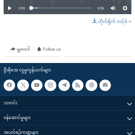
0:00
6:56
တိုက်ရိုက် လင့်ခ်
မျှဝေပါ
Follow us
ဗွီအိုအေ လူမှုကွန်ယက်များ
သတင်း
၀န်ဆောင်မှုများ
အပတ်စဉ်ကဏ္ဍများ