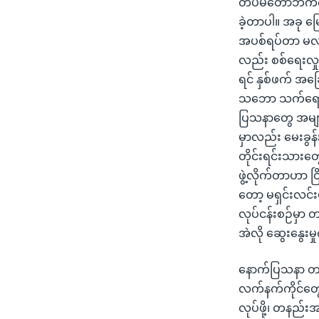
တပ်မတော်ဘက်က စစ
ခဲ့တာပါ။ အခု မြ
အပစ်ရပ်တာ မလုပ်
လည်း စစ်ရေးလှုပ
ရင် နှစ်ဖက် အ
သဘော သက်ရောက်စ
ပြသနာတွေ အများ
မှာလည်း မေးခွ
တိုင်းရင်းသားတွေ
ဖွဲ့လိုက်တာဟာ င
တော့ မရှင်းလင်
လုပ်ငန်းစဉ်မှာ 
အဲလို ဆွေးနွေး
နောက်ပြသနာ တခ
လက်နက်ကိုင်တွေ
လုပ်ဖို့၊ တနည်