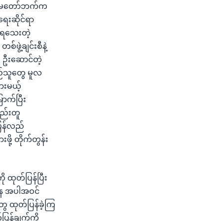
တပ်မတော်ဘက်က
ေးဆိုင်ရာ
ုးရသေးတဲ့
်ဖွဲ့ချင်းစီနဲ့
် ဦးဆောင်တဲ့
ြည်သူတွေ မူလ
ားမယ့်
ောက်ပြီး
နည်းတူ
ပြန်လည်
ို့ တိုက်တွန်း
 ထုတ်ပြန်ပြီး
ဌာန အပါအဝင်
ွေ ထုတ်ပြန်ခဲ့ကြ
ပြန်ချက်ကို