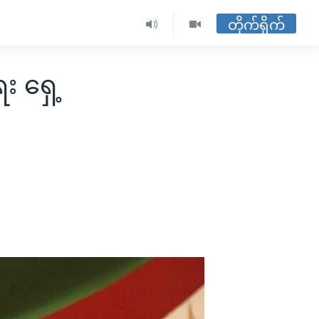
တိုက်ရိုက်
း ရှေ့