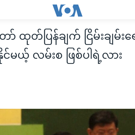
် ထုတ်ပြန်ချက် ငြိမ်းချမ်းရေ
းနိုင်မယ့် လမ်းစ ဖြစ်ပါရဲ့လား