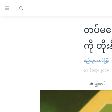
သုံး
ရ
ရှာဖွေ
လွယ်ကူ
မူလစာမျက်နှာ
ရ
တပ်မတော
စေ
မြန်မာ
လာ
သည့်
ဒ်
ကမ္ဘာ့သတင်းများ
ကို တို
Link
ဗွီဒီယို
နိုင်ငံတကာ
များ
သတင်းလွတ်လပ်ခွင့်
အမေရိကန်
စည်သူအောင်မြင့်
ပင်မ
ရပ်ဝန်းတခု လမ်းတခု အလွန်
တရုတ်
၃၁ ဒီဇင္ဘာ၊ ၂၀၁၈
အကြောင်းအရာ
အင်္ဂလိပ်စာလေ့လာမယ်
အစ္စရေး-ပါလက်စတိုင်း
သို့
မျှဝေပါ
အပတ်စဉ်ကဏ္ဍများ
အမေရိကန်သုံးအီဒီယံ
ကျော်
ကြည့်
ရေဒီယိုနှင့်ရုပ်သံ အချက်အလက်များ
မကြေးမုံရဲ့ အင်္ဂလိပ်စာ
ရေဒီယို
ရန်
ရေဒီယို/တီဗွီအစီအစဉ်
ရုပ်ရှင်ထဲက အင်္ဂလိပ်စာ
တီဗွီ
ပင်မ