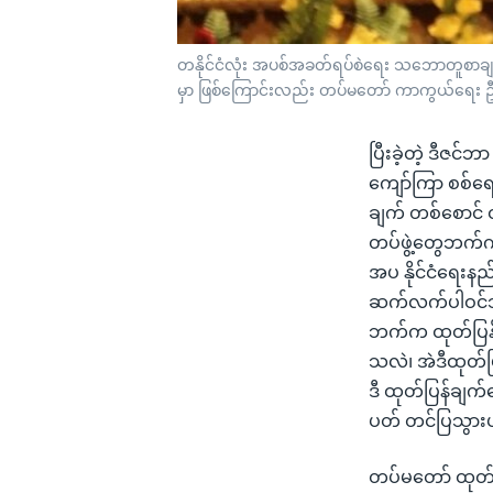
တနိုင်ငံလုံး အပစ်အခတ်ရပ်စဲရေး သဘောတူစာချုပ် N
မှာ ဖြစ်ကြောင်းလည်း တပ်မတော် ကာကွယ်ရေး ဦးစ
ပြီးခဲ့တဲ့ ဒီဇင
ကျော်ကြာ စစ်ရေး
ချက် တစ်စောင် ထ
တပ်ဖွဲ့တွေဘက်က
အပ နိုင်ငံရေးနည်
ဆက်လက်ပါဝင်သွာ
ဘက်က ထုတ်ပြန်တ
သလဲ၊ အဲဒီထုတ်
ဒီ ထုတ်ပြန်ချက်
ပတ် တင်ပြသွားပ
တပ်မတော် ထုတ်ပ