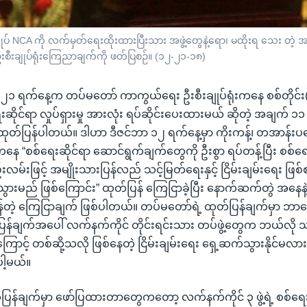
CA ကို လက်မှတ်ရေးထိုးထားပြီးသား အဖွဲ့တွေနဲ့ရော၊ မထိုးရ သေး တဲ့ အဖွဲ့တွ
ီးချုပ်ရုံးကြေညာချက်ကို ဖတ်ပြစဉ်။ (၁၂-၂၁-၁၈)
်ဘာ ၂၁ ရက်နေ့က တပ်မတော် ကာကွယ်ရေး ဦးစီးချုပ်ရုံးကနေ စစ်တိုင်း(
ဆိုင်ရာ လှုပ်ရှားမှု အားလုံး ရပ်ဆိုင်းပေးထားမယ် ဆိုတဲ့ အချက် ၁
ုတ်ပြန်ပါတယ်။ ဒါဟာ ဒီဇင်ဘာ ၁၂ ရက်နေ့မှာ ကိုးကန့်၊ တအာန်းပလော
နေ “စစ်ရေးဆိုင်ရာ ဆောင်ရွက်ချက်တွေကို ဦးစွာ ရပ်တန့်ပြီး စစ်ရ
းလမ်းဖြင့် အမျိုးသားပြန်လည် သင့်မြတ်ရေးနှင့် ငြိမ်းချမ်းရေး ဖြစ်
းမည် ဖြစ်ကြောင်း” ထုတ်ပြန် ကြေငြာခဲ့ပြီး နောက်ဆက်တွဲ အနေန
ဲ့ ကြေငြာချက် ဖြစ်ပါတယ်။ တပ်မတော်ရဲ့ ထုတ်ပြန်ချက်မှာ ဘာတ
ပြန်ချက်အပေါ် လက်နက်ကိုင် တိုင်းရင်းသား တပ်ဖွဲ့တွေက ဘယ်လ
ကြောင့် တစ်ဆို့သလို ဖြစ်နေတဲ့ ငြိမ်းချမ်းရေး ရှေ့ဆက်သွားနိုင်မလာ
ါ့မယ်။
ြန်ချက်မှာ ဖော်ပြထားတာတွေကတော့ လက်နက်ကိုင် ၃ ဖွဲ့ရဲ့ စစ်ရေး