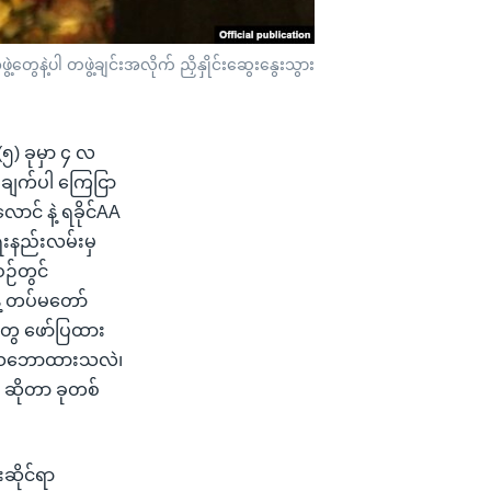
ေနဲ့ပါ တဖွဲ့ချင်းအလိုက် ညှိနှိုင်းဆွေးနွေးသွား
၅) ခုမှာ ၄ လ
၁ ချက်ပါ ကြေငြာ
င် နဲ့ ရခိုင်AA
ေးနည်းလမ်းမှ
စဉ်တွင်
ဲ့ တပ်မတော်
ွေ ဖော်ပြထား
ို သဘောထားသလဲ၊
း ဆိုတာ ခုတစ်
ဆိုင်ရာ