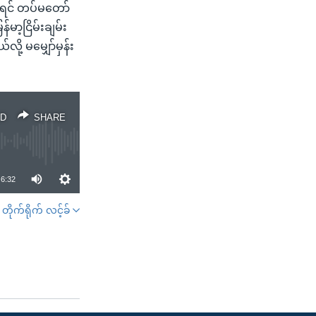
က်ရင် တပ်မတော်
ာ့ငြိမ်းချမ်း
ု့ မမျှော်မှန်း
D
SHARE
6:32
တိုက်ရိုက် လင့်ခ်
SHARE