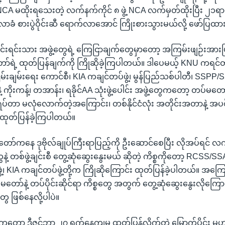
း NCA မထိုးရသေးတဲ့ လက်နက်ကိုင် ၈ ဖွဲ့ NCA လက်မှတ်ထိုးပြီး ၂၁ရာစ
ီလာခံ စားပွဲဝိုင်းဆီ ရောက်လာအောင် ကြိုးစားသွားမယ်လို့ ဖော်ပြ
င်းရင်းသား အဖွဲ့တွေရဲ့ ကြေငြာချက်တွေမှာတော့ အကြမ်းဖျဉ်းအားဖြင
ာ်ရဲ့ ထုတ်ပြန်ချက်ကို ကြိုဆိုခဲ့ကြပါတယ်။ ဒါပေမယ့် KNU ကရင်တပ
ငြိမ်းချမ်းရေး ကောင်စီ၊ KIA ကချင်တပ်ဖွဲ့၊ မွန်ပြည်သစ်ပါတီ၊ SSPP/SS
နဲ့ ကိုးကန့်၊ တအာန်း၊ ရခိုင်AA သုံးဖွဲ့ပေါင်း အဖွဲ့တွေကတော့ တပ်မတော်
်ရပ်တာ မလုံလောက်တဲ့အကြောင်း၊ တစ်နိုင်ငံလုံး အတိုင်းအတာနဲ့ အပစ်
 ထုတ်ပြန်ခဲ့ကြပါတယ်။
်ကနေ ဒုဗိုလ်ချုပ်ကြီးရာပြည့်ကို ဦးဆောင်စေပြီး လိုအပ်ရင် လက
နဲ့ တစ်ဖွဲ့ချင်းစီ တွေ့ဆုံဆွေးနွေးမယ် ဆိုတဲ့ ကိစ္စကိုတော့ RCSS/SSA 
၊ KIA ကချင်တပ်ဖွဲ့တို့က ကြိုဆိုကြောင်း ထုတ်ပြန်ခဲ့ပါတယ်။ အကြ
တော်နဲ့ တပ်ပိုင်းဆိုင်ရာ ကိစ္စတွေ အတွက် တွေ့ဆုံဆွေးနွေးလိုကြော
ေ ဖြစ်နေလို့ပါပဲ။
ော့ ဒီဇင်ဘာ ၂၇ ရက်နေ့ကျမှ ထုတ်ပြန်လိုက်တဲ့ မြောက်ပိုင်း မဟာမိ