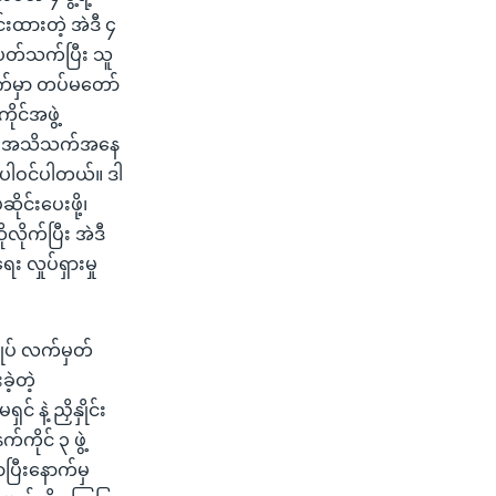
်းထားတဲ့ အဲဒီ ၄
 ပတ်သက်ပြီး သူ
ျက်မှာ တပ်မတော်
ိုင်အဖွဲ့
ွေကို အသိသက်အနေ
ေ ပါဝင်ပါတယ်။ ဒါ
ုင်းပေးဖို့၊
ုလိုက်ပြီး အဲဒီ
လှုပ်ရှားမှု
ုပ် လက်မှတ်
ဲ့တဲ့
 နဲ့ ညှိနှိုင်း
ိုင် ၃ ဖွဲ့
ပြီးနောက်မှ