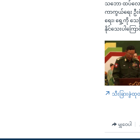
သဘော ထပ်လောင်း 
ကာကွယ်ရေး ဦးစီး
ရေး၊ ရှေ့ကို သေ
နိုင်သေးပါကြော
သီးခြားခွဲထု
မျှဝေပါ