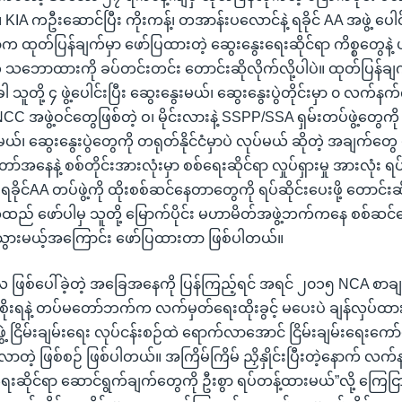
 KIA ကဦးဆောင်ပြီး ကိုးကန့်၊ တအာန်းပလောင်နဲ့ ရခိုင် AA အဖွဲ့ ပေါင
က ထုတ်ပြန်ချက်မှာ ဖော်ပြထားတဲ့ ဆွေးနွေးရေးဆိုင်ရာ ကိစ္စတွေနဲ့
ျက် သဘောထားကို ခပ်တင်းတင်း တောင်းဆိုလိုက်လို့ပါပဲ။ ထုတ်ပြန်ခ
ါ သူတို့ ၄ ဖွဲ့ပေါင်းပြီး ဆွေးနွေးမယ်၊ ဆွေးနွေးပွဲတိုင်းမှာ ၀ လက်နက်က
C အဖွဲ့ဝင်တွေဖြစ်တဲ့ ဝ၊ မိုင်းလားနဲ့ SSPP/SSA ရှမ်းတပ်ဖွဲ့တ
းမယ်၊ ဆွေးနွေးပွဲတွေကို တရုတ်နိုင်ငံမှာပဲ လုပ်မယ် ဆိုတဲ့ အချက်တွ
ေနဲ့ စစ်တိုင်းအားလုံးမှာ စစ်ရေးဆိုင်ရာ လှုပ်ရှားမှု အားလုံး ရပ်ဆိ
 ရခိုင်AA တပ်ဖွဲ့ကို ထိုးစစ်ဆင်နေတာတွေကို ရပ်ဆိုင်းပေးဖို့ တောင်းဆိ
ည် ဖော်ပါမှ သူတို့ မြောက်ပိုင်း မဟာမိတ်အဖွဲ့ဘက်ကနေ စစ်ဆင်ရေး 
်းသွားမယ့်အကြောင်း ဖော်ပြထားတာ ဖြစ်ပါတယ်။
ြစ်ပေါ်ခဲ့တဲ့ အခြေအနေကို ပြန်ကြည့်ရင် အရင် ၂၀၁၅ NCA စာချ
ုးရနဲ့ တပ်မတော်ဘက်က လက်မှတ်ရေးထိုးခွင့် မပေးပဲ ချန်လှပ်ထားခ
့ ငြိမ်းချမ်းရေး လုပ်ငန်းစဉ်ထဲ ရောက်လာအောင် ငြိမ်းချမ်းရေးကော်မရှင်
ဲ့ ဖြစ်စဉ် ဖြစ်ပါတယ်။ အကြိမ်ကြိမ် ညှိနှိုင်းပြီးတဲ့နောက် လက်နက်က
ဆိုင်ရာ ဆောင်ရွက်ချက်တွေကို ဦးစွာ ရပ်တန့်ထားမယ်”လို့ ကြေငြာ