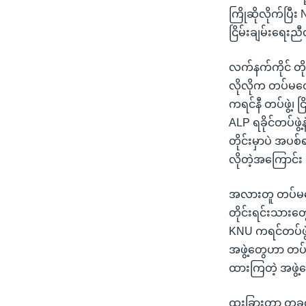
ကြိုဆိုလိုက်ပြီ
ငြိမ်းချမ်းရေးည
လက်နက်ကိုင် တို
လိုလိုက တပ်မတေ
ကရင်နီ တပ်ဖွဲ့၊ 
ALP ရခိုင်တပ်ဖွဲ့
တိုင်းမှာပဲ အပစ
လိုတဲ့အကြောင်း
အလားတူ တပ်မတော
တိုင်းရင်းသားတွေ
KNU ကရင်တပ်ဖွဲ့
အဖွဲ့တွေဟာ တပ်မ
ထားကြတဲ့ အဖွဲ့တွ
ထူးခြားတာ တခုကတ