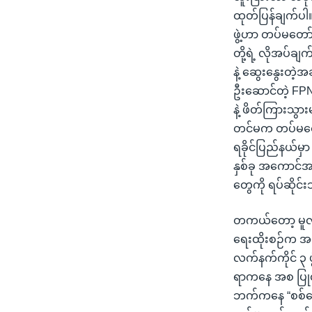
ထုတ်ပြန်ချက်ပါ။
ဖွဲ့ဟာ တပ်မတော်
တို့ရဲ့ လိုအပ်ခ
နဲ့ ဆွေးနွေးတဲ့အခ
ဦးဆောင်တဲ့ FPNC
နဲ့ ဖိတ်ကြားသွာ
တင်မက တပ်မတော်အန
ရခိုင်ပြည်နယ်မှာ
နှစ်ခု အကောင်အထ
တွေကို ရပ်ဆိုင
တကယ်တော့ မူလ ဖ
ရေးထိုးစဉ်က အစိ
လက်နက်ကိုင် ၃ ဖွဲ
ရာကနေ အစ ပြုလာတ
ဘက်ကနေ “စစ်ရေး