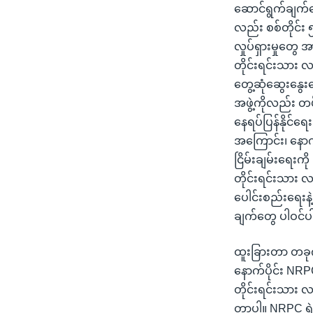
ဆောင်ရွက်ချက်
လည်း စစ်တိုင်း
လှုပ်ရှားမှုတွေ
တိုင်းရင်းသား လက်
တွေ့ဆုံဆွေးနွေး
အဖွဲ့ကိုလည်း တပ
နေရပ်ပြန်နိုင်
အကြောင်း၊ နောက်
ငြိမ်းချမ်းရေးက
တိုင်းရင်းသား လ
ပေါင်းစည်းရေးနဲ
ချက်တွေ ပါဝင်
ထူးခြားတာ တခုက
နောက်ပိုင်း NRP
တိုင်းရင်းသား လ
တာပါ။ NRPC ရဲ့