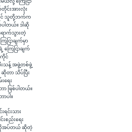
းမယ်လို့ ကြေငြာ
တိုင်းအားလုံး
်ရင် သူတို့ဘက်က
စေပါတယ်။ ဒါဆို
ောက်သွားတဲ့
ကြေငြာချက်မှာ
ရဲ့ ကြေငြာချက်
ိုင်
သန့် အဖွဲ့တစ်ဖွဲ့
ဆိုတာ သိပ်ပြီး
မ်းရေး
ဲ့တာ ဖြစ်ပါတယ်။
့တာပါ။
်းရင်းသား
ါင်းစည်းရေး
ိုအပ်တယ် ဆိုတဲ့