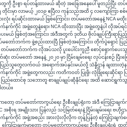
တွေကို ဦးစွာ ရပ်တန့်ထားမယ် ဆိုတဲ့ အခြေအနေပေါ် မူတည်ပြီး 
 ၅ တိုင်းမှာ လာမယ့် ၂၀၁၉ ဧပြီလ ကုန်သည်အထိ ၄ လကျော်ကြာ စစ်ရ
 အားလုံး ရပ်ဆိုင်းထားမယ် ဖြစ်ကြောင်း၊ တပ်မတော်အနေနဲ့ NCA မထိ
နက်ကိုင် အဖွဲ့တွေနဲ့ရော၊ NCA ထိုးထားပြီး အဖွဲ့တွေနဲ့ပါ လိုအပ်ရင် တစ
ပေးမယ် ဖြစ်တဲ့အကြောင်း၊ အဲဒီအတွက် ဒုတိယ ဗိုလ်ချုပ်ကြီးရာပြည့
်မတော်ဘက်က ဖွဲ့စည်းထားပြီ ဖြစ်တဲ့အကြောင်း၊ တိုက်ပွဲရှောင် ပ
ရေး တပ်မတော်ဘက်က လိုအပ်သလို ပူးပေါင်းကူညီ စောင့်ရှောက်ပေးသွ
ဆုံး တပ်မတော် အနေနဲ့ ၂၀၂၀ မှာ ငြိမ်းချမ်းရေး လုပ်ငန်းစဉ် ပြီးမြ
ို ပြည်သူတွေလက်ဝယ် အရောက်အပ်နှင်းမယ်လို့ သံန္နိဌာန် ချထားတဲ့
က်နက်ကိုင် အဖွဲ့တွေကလည်း ကတိကဝတ် ပြုဖို့၊ လုံခြုံရေးဆိုင်ရာ 
့ ပြည်ထောင်စု သဘောတူ စာချုပ်ချုပ်ဆိုနိုင်ရေး အထိ ဆောင်ရွက်သွားဖ
ပါတယ်။
တော့ တပ်မတော်ကာကွယ်ရေး ဦးစီးချုပ်ရုံးက အဲဒီ ကြေငြာချက်ကို
C အစိုးရ အမျိုးသား ပြန်လည် သင့်မြတ်ရေးနဲ့ ငြိမ်းချမ်းရေး ဗဟို
က်နက်ကိုင် အဖွဲ့အစည်း အားလုံးလိုလိုက တုန့်ပြန်တဲ့ ကြေငြာချက်တ
 ကြေငြာချက်မှာတော့ တပ်မတော်ကာကွယ်ရေး ဦးစီးချုပ်ရုံးရဲ့ ထုတ်