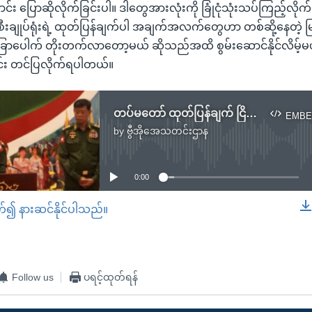
ပြောဆိုလိုက်ခြင်းပါ။ ဒါတွေအားလုံးကို ခြုံငုံသုံးသပ်ကြည့်လို
ချုပ်ရုံးရဲ့ ထုတ်ပြန်ချက်ပါ အချက်အလက်တွေဟာ တစ်ဆို့နေတဲ့ မြန်မ
ခြာပေါက် တိုးတက်လာတော့မယ် ဆိုသည်အထိ စွမ်းဆောင်နိုင်လိမ့်မယ်လိ
င်း တင်ပြလိုက်ရပါတယ်။
တပ်မတော် ထုတ်ပြန်ချက် ငြိမ်းချမ်းရေး ရှေ့ကို တိုးနိုင်မယ့် လမ်းစ ဖြစ်ပါရဲ့လား
EMBE
by
ဗွီအိုအေသတင်းဌာန
No media source currently available
0:00
တ်၍ နားဆင်နိုင်ပါသည်။
EMBED
Follow us
ပရင့်ထုတ်ရန်