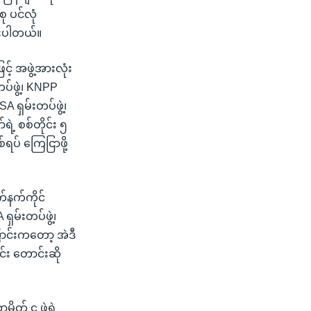
ု ပင်လုံ
ထားပါတယ်။
့် အဖွဲ့အားလုံး
်ဖွဲ့၊ KNPP
A ရှမ်းတပ်ဖွဲ့၊
ရဲ့ စစ်တိုင်း ၅
ရပ် ကြေငြာဖို့
်နက်ကိုင်
ရှမ်းတပ်ဖွဲ့၊
ောင်းကတော့ အဲဒီ
င်း တောင်းဆို
တ် ၄ ဖွဲ့ရဲ့