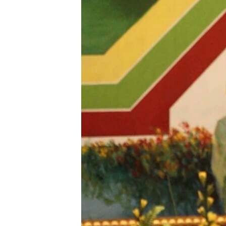
သုတပဒေသာ အင်္ဂလိပ်စာ
အ
ညွန်း
စာမျက်နှာ
သို့
ကျော်
ကြည့်
ရန်
ရှာဖွေ
ရန်
နေရာ
သို့
ကျော်
ရန်