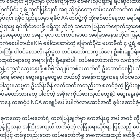
်တိုင်း ၅တိုင်းမှာ ၄လကျော်ကြာ စစ်ရေးလှုပ်ရှားမှု ရပ်ဆိုင်းထာ
ောက်ပိုင်း ၄ ဖွဲ့ ထုတ်ပြန်ချက် အရ ဆိုရင်တော့ တပ်မတော်ဘက်က စစ်
ရင်၊ ရခိုင်ပြည်နယ်မှာ ရခိုင် AA တပ်ဖွဲ့ကို ထိုးစစ်ဆင်နေတာ မရပ
်ရှားမှု ရပ်ဆိုင်းပေးဖို့ မရှိဘူး ဆိုတဲ့ သဘော ပြန်သက်ရောက်သွား
ခြေအနေတွေဟာ အရင် မူလ တင်းတင်းမာမာ အခြေအနေအတိုင်း ပြန်ရ
ေပါတယ်။ KIA ခေါင်းဆောင်တဲ့ မြောက်ပိုင်း မဟာမိတ် ၄ ဖွဲ့ရဲ့ 
ကြီး ပါဝင်နေသလို၊ နဂိုမူလ တပ်မတော်ကာကွယ်ရေး ဦးစီးချုပ်ရုံး
န်းထုတ်စရာတွေ အများကြီး ရှိနေဆဲပါ။ တပ်မတော်ဘက်က လက်နက်က
နဲ့ တွေ့ဆုံဆွေးနွေးဖို့ စစ်ဗိုလ်ချုပ်တစ်ယောက်ကို ဦးဆောင်စေပြီး သီး
ြိမ်းချမ်းရေး ဆွေးနွေးမှုတွေမှာ ဘယ်လို အခန်းကဏ္ဍကနေ ပါဝင်မလဲ 
းပါဘူး။ သမ္မတ ဦးသိန်းစိန် လက်ထက်ကတည်းက စတင်ခဲ့တဲ့ ငြိမ်းချ
တပ်မတော်သားတွေ ပါဝင်တဲ့ အစိုးရကိုယ်စားလှယ်တွေနဲ့ပဲ ဆွေးနွေးခ
မှုကနေ တဆင့်ပဲ NCA စာချုပ်ပေါ်ပေါက်လာအောင်အထိ စွမ်းဆောင်ခဲ
ုကတော့ တပ်မတော်ရဲ့ ထုတ်ပြန်ချက်မှာ ကေအဲန်ယူ အပါအဝင် တိုင
နဲ့ ပြသနာ အကြီးအကျယ် တက်ခဲ့တဲ့ လုံခြုံရေးဆိုင်ရာ ပြန်လည် ပေ
းအားဖြင့် တစ်ခုတည်းသော တပ်မတော်ကိစ္စ အကောင်အထည် ဖော်ဖို့ လ